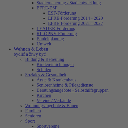
Stadterneuerung / Stadtentwicklung
EFRE-ESF
ESF-Förderung
EFRE-Förderung 2014 - 2020
EFRE-Förderung 2021 - 2027
LEADER-Förderung
RL-ÖPNV Förderung
Bauleitplanung
Umwelt
Wohnen & Leben
bydlić a žiwy być
Bildung & Betreuung
Kindereinrichtungen
Schulen
Soziales & Gesundheit
Ärzte & Krankenhaus
Seniorenheime & Pflegedienste
Beratungsangebote - Selbsthilfegruppen
Kirchen
Vereine / Verbände
Wohnungsangebote & Bauen
Familien
Senioren
Sport
Sportvereine