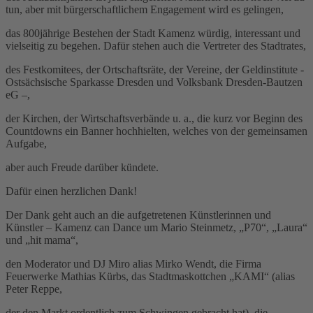
tun, aber mit bürgerschaftlichem Engagement wird es gelingen,
das 800jährige Bestehen der Stadt Kamenz würdig, interessant und
vielseitig zu begehen. Dafür stehen auch die Vertreter des Stadtrates,
des Festkomitees, der Ortschaftsräte, der Vereine, der Geldinstitute -
Ostsächsische Sparkasse Dresden und Volksbank Dresden-Bautzen
eG –,
der Kirchen, der Wirtschaftsverbände u. a., die kurz vor Beginn des
Countdowns ein Banner hochhielten, welches von der gemeinsamen
Aufgabe,
aber auch Freude darüber kündete.
Dafür einen herzlichen Dank!
Der Dank geht auch an die aufgetretenen Künstlerinnen und
Künstler – Kamenz can Dance um Mario Steinmetz, „P70“, „Laura“
und „hit mama“,
den Moderator und DJ Miro alias Mirko Wendt, die Firma
Feuerwerke Mathias Kürbs, das Stadtmaskottchen „KAMI“ (alias
Peter Reppe,
der den Markt ordentlich zum Schwingen gebracht hat), die