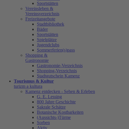
Sportstätten
Vereinsleben &
Vereinsverzeichnis
Freizeitangebote
Stadtbibliothek
Bäder
Sportstätten
Spielplätze
Jugendclubs
Sommerferien(s)pass
Shopping &
Gastronomie
Gastronomie-Verzeichnis
Shopping-Verzeichnis
Stadtgutschein Kamenz
Tourismus & Kultur
turizm a kultura
Kamenz entdecken - Sehen & Erleben
G. E. Lessing
800 Jahre Geschichte
Sakrale Schätze
Botanische Kostbarkeiten
(Aussichts-)Türme
Sorben
Aktiv