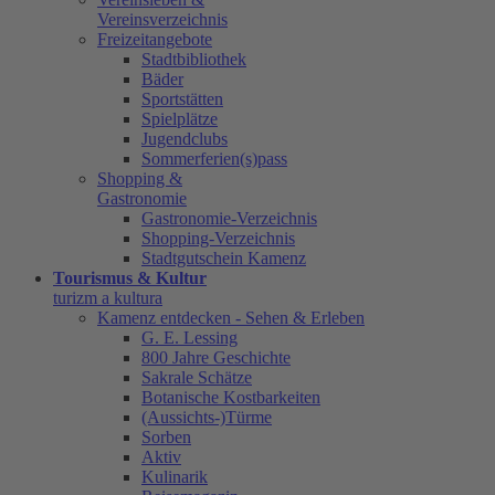
Vereinsverzeichnis
Freizeitangebote
Stadtbibliothek
Bäder
Sportstätten
Spielplätze
Jugendclubs
Sommerferien(s)pass
Shopping &
Gastronomie
Gastronomie-Verzeichnis
Shopping-Verzeichnis
Stadtgutschein Kamenz
Tourismus & Kultur
turizm a kultura
Kamenz entdecken - Sehen & Erleben
G. E. Lessing
800 Jahre Geschichte
Sakrale Schätze
Botanische Kostbarkeiten
(Aussichts-)Türme
Sorben
Aktiv
Kulinarik