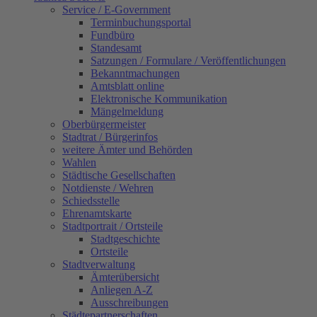
Service / E-Government
Terminbuchungsportal
Fundbüro
Standesamt
Satzungen / Formulare / Veröffentlichungen
Bekanntmachungen
Amtsblatt online
Elektronische Kommunikation
Mängelmeldung
Oberbürgermeister
Stadtrat / Bürgerinfos
weitere Ämter und Behörden
Wahlen
Städtische Gesellschaften
Notdienste / Wehren
Schiedsstelle
Ehrenamtskarte
Stadtportrait / Ortsteile
Stadtgeschichte
Ortsteile
Stadtverwaltung
Ämterübersicht
Anliegen A-Z
Ausschreibungen
Städtepartnerschaften