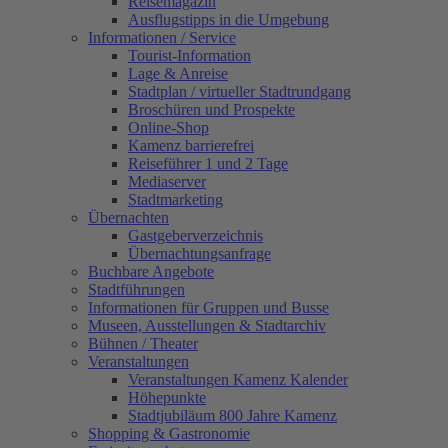
Reisemagazin
Ausflugstipps in die Umgebung
Informationen / Service
Tourist-Information
Lage & Anreise
Stadtplan / virtueller Stadtrundgang
Broschüren und Prospekte
Online-Shop
Kamenz barrierefrei
Reiseführer 1 und 2 Tage
Mediaserver
Stadtmarketing
Übernachten
Gastgeberverzeichnis
Übernachtungsanfrage
Buchbare Angebote
Stadtführungen
Informationen für Gruppen und Busse
Museen, Ausstellungen & Stadtarchiv
Bühnen / Theater
Veranstaltungen
Veranstaltungen Kamenz Kalender
Höhepunkte
Stadtjubiläum 800 Jahre Kamenz
Shopping & Gastronomie