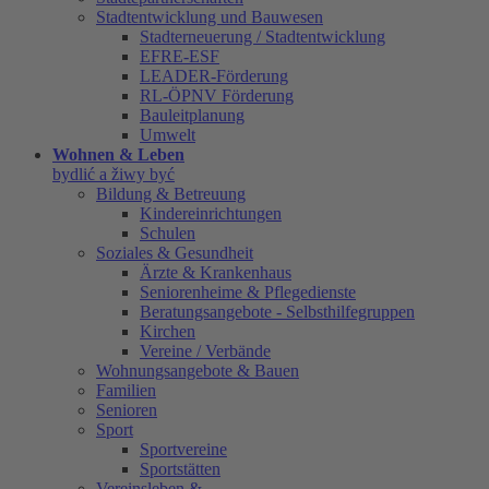
Stadtentwicklung und Bauwesen
Stadterneuerung / Stadtentwicklung
EFRE-ESF
LEADER-Förderung
RL-ÖPNV Förderung
Bauleitplanung
Umwelt
Wohnen & Leben
bydlić a žiwy być
Bildung & Betreuung
Kindereinrichtungen
Schulen
Soziales & Gesundheit
Ärzte & Krankenhaus
Seniorenheime & Pflegedienste
Beratungsangebote - Selbsthilfegruppen
Kirchen
Vereine / Verbände
Wohnungsangebote & Bauen
Familien
Senioren
Sport
Sportvereine
Sportstätten
Vereinsleben &