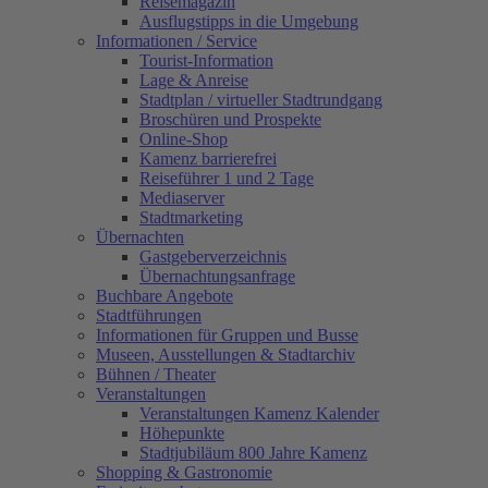
Reisemagazin
Ausflugstipps in die Umgebung
Informationen / Service
Tourist-Information
Lage & Anreise
Stadtplan / virtueller Stadtrundgang
Broschüren und Prospekte
Online-Shop
Kamenz barrierefrei
Reiseführer 1 und 2 Tage
Mediaserver
Stadtmarketing
Übernachten
Gastgeberverzeichnis
Übernachtungsanfrage
Buchbare Angebote
Stadtführungen
Informationen für Gruppen und Busse
Museen, Ausstellungen & Stadtarchiv
Bühnen / Theater
Veranstaltungen
Veranstaltungen Kamenz Kalender
Höhepunkte
Stadtjubiläum 800 Jahre Kamenz
Shopping & Gastronomie