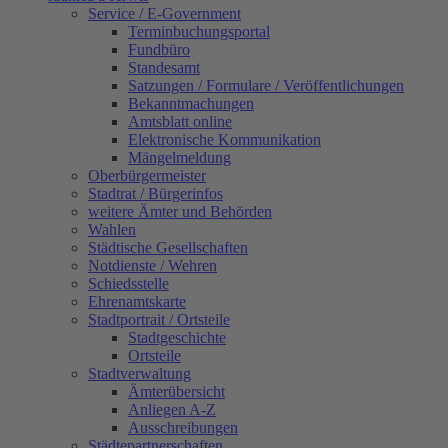
Service / E-Government
Terminbuchungsportal
Fundbüro
Standesamt
Satzungen / Formulare / Veröffentlichungen
Bekanntmachungen
Amtsblatt online
Elektronische Kommunikation
Mängelmeldung
Oberbürgermeister
Stadtrat / Bürgerinfos
weitere Ämter und Behörden
Wahlen
Städtische Gesellschaften
Notdienste / Wehren
Schiedsstelle
Ehrenamtskarte
Stadtportrait / Ortsteile
Stadtgeschichte
Ortsteile
Stadtverwaltung
Ämterübersicht
Anliegen A-Z
Ausschreibungen
Städtepartnerschaften