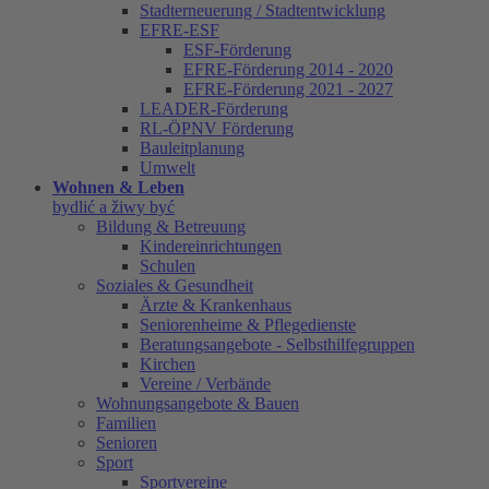
Stadterneuerung / Stadtentwicklung
EFRE-ESF
ESF-Förderung
EFRE-Förderung 2014 - 2020
EFRE-Förderung 2021 - 2027
LEADER-Förderung
RL-ÖPNV Förderung
Bauleitplanung
Umwelt
Wohnen & Leben
bydlić a žiwy być
Bildung & Betreuung
Kindereinrichtungen
Schulen
Soziales & Gesundheit
Ärzte & Krankenhaus
Seniorenheime & Pflegedienste
Beratungsangebote - Selbsthilfegruppen
Kirchen
Vereine / Verbände
Wohnungsangebote & Bauen
Familien
Senioren
Sport
Sportvereine