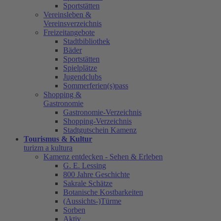
Sportstätten
Vereinsleben &
Vereinsverzeichnis
Freizeitangebote
Stadtbibliothek
Bäder
Sportstätten
Spielplätze
Jugendclubs
Sommerferien(s)pass
Shopping &
Gastronomie
Gastronomie-Verzeichnis
Shopping-Verzeichnis
Stadtgutschein Kamenz
Tourismus & Kultur
turizm a kultura
Kamenz entdecken - Sehen & Erleben
G. E. Lessing
800 Jahre Geschichte
Sakrale Schätze
Botanische Kostbarkeiten
(Aussichts-)Türme
Sorben
Aktiv