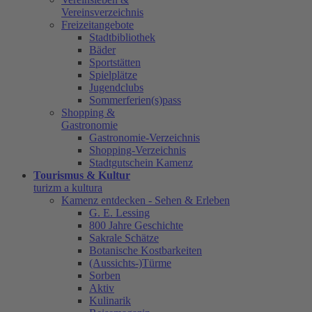
Vereinsverzeichnis
Freizeitangebote
Stadtbibliothek
Bäder
Sportstätten
Spielplätze
Jugendclubs
Sommerferien(s)pass
Shopping &
Gastronomie
Gastronomie-Verzeichnis
Shopping-Verzeichnis
Stadtgutschein Kamenz
Tourismus & Kultur
turizm a kultura
Kamenz entdecken - Sehen & Erleben
G. E. Lessing
800 Jahre Geschichte
Sakrale Schätze
Botanische Kostbarkeiten
(Aussichts-)Türme
Sorben
Aktiv
Kulinarik