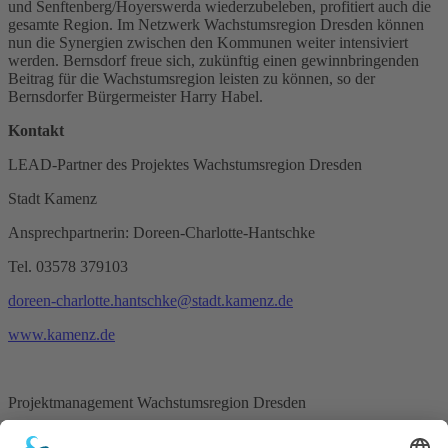
und Senftenberg/Hoyerswerda wiederzubeleben, profitiert auch die
gesamte Region. Im Netzwerk Wachstumsregion Dresden können
nun die Synergien zwischen den Kommunen weiter intensiviert
werden. Bernsdorf freue sich, zukünftig einen gewinnbringenden
Beitrag für die Wachstumsregion leisten zu können, so der
Bernsdorfer Bürgermeister Harry Habel.
Kontakt
LEAD-Partner des Projektes Wachstumsregion Dresden
Stadt Kamenz
Ansprechpartnerin: Doreen-Charlotte-Hantschke
Tel. 03578 379103
doreen-charlotte.hantschke@stadt.kamenz.de
www.kamenz.de
Projektmanagement Wachstumsregion Dresden
Planungsbüro Schubert GmbH & Co. KG