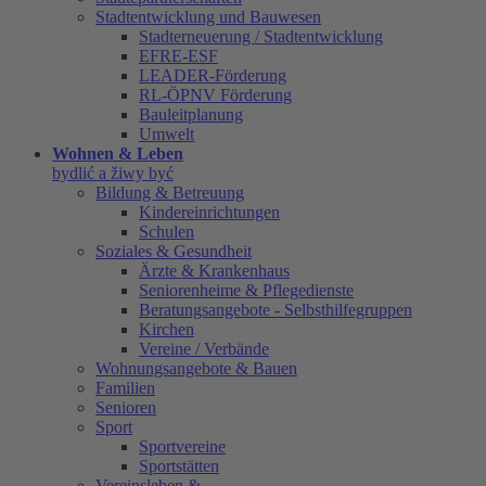
Stadtentwicklung und Bauwesen
Stadterneuerung / Stadtentwicklung
EFRE-ESF
LEADER-Förderung
RL-ÖPNV Förderung
Bauleitplanung
Umwelt
Wohnen & Leben
bydlić a žiwy być
Bildung & Betreuung
Kindereinrichtungen
Schulen
Soziales & Gesundheit
Ärzte & Krankenhaus
Seniorenheime & Pflegedienste
Beratungsangebote - Selbsthilfegruppen
Kirchen
Vereine / Verbände
Wohnungsangebote & Bauen
Familien
Senioren
Sport
Sportvereine
Sportstätten
Vereinsleben &