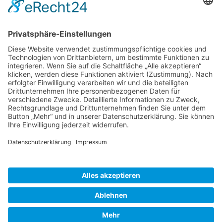
Ansprechpartnerin: Daniela Retzmann
Tel. 03578 379104
info@wachstumsregion-dresden.de
www.wachstumsregion-dresden.de
14.07.2021
Zurück
»facebook.com/kamenz.news
»facebook.com/rathaus.kamenz
»facebook.com/Kamenz.Tourismus
»instagramm.com/stadt_kamenz
»instagramm.com/kamenz_tourismus
»Sitemap
»Kontakt
»Barrierefreiheit
»Elektronische Kommunikation
»Datenschutz
»Impressum