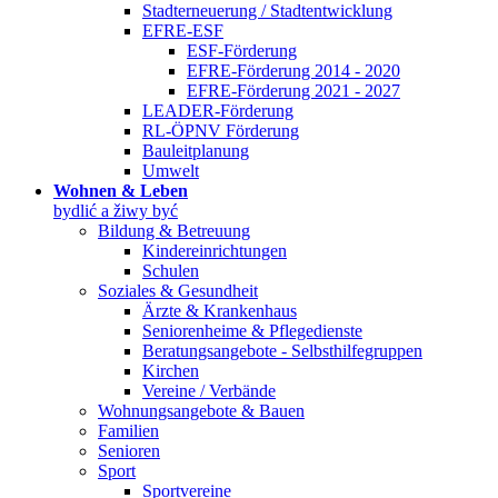
Stadterneuerung / Stadtentwicklung
EFRE-ESF
ESF-Förderung
EFRE-Förderung 2014 - 2020
EFRE-Förderung 2021 - 2027
LEADER-Förderung
RL-ÖPNV Förderung
Bauleitplanung
Umwelt
Wohnen & Leben
bydlić a žiwy być
Bildung & Betreuung
Kindereinrichtungen
Schulen
Soziales & Gesundheit
Ärzte & Krankenhaus
Seniorenheime & Pflegedienste
Beratungsangebote - Selbsthilfegruppen
Kirchen
Vereine / Verbände
Wohnungsangebote & Bauen
Familien
Senioren
Sport
Sportvereine