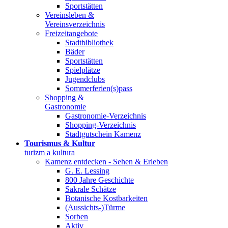
Sportstätten
Vereinsleben &
Vereinsverzeichnis
Freizeitangebote
Stadtbibliothek
Bäder
Sportstätten
Spielplätze
Jugendclubs
Sommerferien(s)pass
Shopping &
Gastronomie
Gastronomie-Verzeichnis
Shopping-Verzeichnis
Stadtgutschein Kamenz
Tourismus & Kultur
turizm a kultura
Kamenz entdecken - Sehen & Erleben
G. E. Lessing
800 Jahre Geschichte
Sakrale Schätze
Botanische Kostbarkeiten
(Aussichts-)Türme
Sorben
Aktiv