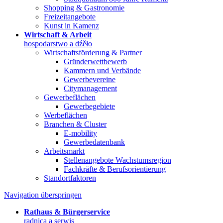
Shopping & Gastronomie
Freizeitangebote
Kunst in Kamenz
Wirtschaft & Arbeit
hospodarstwo a dźěło
Wirtschaftsförderung & Partner
Gründerwettbewerb
Kammern und Verbände
Gewerbevereine
Citymanagement
Gewerbeflächen
Gewerbegebiete
Werbeflächen
Branchen & Cluster
E-mobility
Gewerbedatenbank
Arbeitsmarkt
Stellenangebote Wachstumsregion
Fachkräfte & Berufsorientierung
Standortfaktoren
Navigation überspringen
Rathaus & Bürgerservice
radnica a serwis