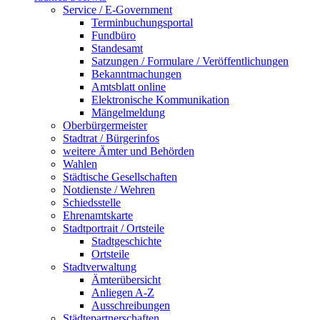
Service / E-Government
Terminbuchungsportal
Fundbüro
Standesamt
Satzungen / Formulare / Veröffentlichungen
Bekanntmachungen
Amtsblatt online
Elektronische Kommunikation
Mängelmeldung
Oberbürgermeister
Stadtrat / Bürgerinfos
weitere Ämter und Behörden
Wahlen
Städtische Gesellschaften
Notdienste / Wehren
Schiedsstelle
Ehrenamtskarte
Stadtportrait / Ortsteile
Stadtgeschichte
Ortsteile
Stadtverwaltung
Ämterübersicht
Anliegen A-Z
Ausschreibungen
Städtepartnerschaften