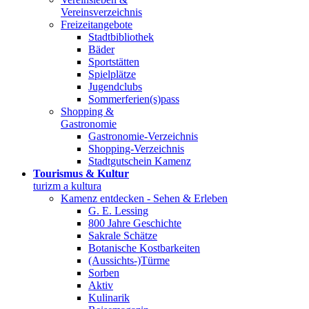
Vereinsverzeichnis
Freizeitangebote
Stadtbibliothek
Bäder
Sportstätten
Spielplätze
Jugendclubs
Sommerferien(s)pass
Shopping &
Gastronomie
Gastronomie-Verzeichnis
Shopping-Verzeichnis
Stadtgutschein Kamenz
Tourismus & Kultur
turizm a kultura
Kamenz entdecken - Sehen & Erleben
G. E. Lessing
800 Jahre Geschichte
Sakrale Schätze
Botanische Kostbarkeiten
(Aussichts-)Türme
Sorben
Aktiv
Kulinarik