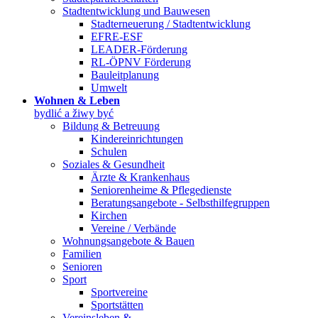
Stadtentwicklung und Bauwesen
Stadterneuerung / Stadtentwicklung
EFRE-ESF
LEADER-Förderung
RL-ÖPNV Förderung
Bauleitplanung
Umwelt
Wohnen & Leben
bydlić a žiwy być
Bildung & Betreuung
Kindereinrichtungen
Schulen
Soziales & Gesundheit
Ärzte & Krankenhaus
Seniorenheime & Pflegedienste
Beratungsangebote - Selbsthilfegruppen
Kirchen
Vereine / Verbände
Wohnungsangebote & Bauen
Familien
Senioren
Sport
Sportvereine
Sportstätten
Vereinsleben &