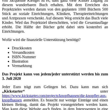
von Jacqueline Klengel ist es, dass ganz viele Kinder Zugang zu
diesem wunderbaren Buch erhalten. Mit dem Erreichen des
Projektzieles werden darum von den geplanten 1000 Büchern 500
Stück an soziale Einrichtungen, Kliniken, Therapieeinrichtungen
und Arztpraxen verschenkt. Auf diesem Weg erreicht das Buch viele
Kinder. Wird das Projektziel überschritten, wird die Gesamtauflage
erhöht. Die Hälfte der Bücher geht dabei stets kostenfrei an
Einrichtungen.
Wofür wird die finanzielle Unterstützung benötigt?
Druckkosten
Versandkosten
ISBN-Nummer
Illustration
Vermarktung
Das Projekt kann von jedem/jeder unterstützt werden bis zum
3. Juli 2020
Jeder Euro trägt zum Gelingen bei. Dazu kann man sich
„Kickstarter“
unter
https://www.kickstarter.com/projects/knopfhausen/die-knopfler-aus-
knopfhausen
anmelden. Es braucht nur wenige Einträge und einen
kleinen Beitrag, damit das Projekt vorangetrieben werden kann.
Man kann diese Website auch finden, in dem Interessenten in eine