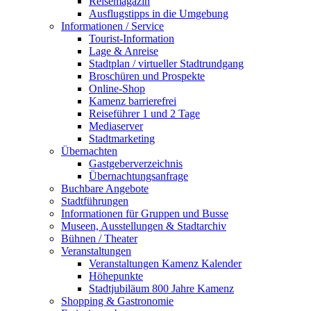
Reisemagazin
Ausflugstipps in die Umgebung
Informationen / Service
Tourist-Information
Lage & Anreise
Stadtplan / virtueller Stadtrundgang
Broschüren und Prospekte
Online-Shop
Kamenz barrierefrei
Reiseführer 1 und 2 Tage
Mediaserver
Stadtmarketing
Übernachten
Gastgeberverzeichnis
Übernachtungsanfrage
Buchbare Angebote
Stadtführungen
Informationen für Gruppen und Busse
Museen, Ausstellungen & Stadtarchiv
Bühnen / Theater
Veranstaltungen
Veranstaltungen Kamenz Kalender
Höhepunkte
Stadtjubiläum 800 Jahre Kamenz
Shopping & Gastronomie