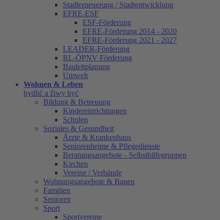
Stadterneuerung / Stadtentwicklung
EFRE-ESF
ESF-Förderung
EFRE-Förderung 2014 - 2020
EFRE-Förderung 2021 - 2027
LEADER-Förderung
RL-ÖPNV Förderung
Bauleitplanung
Umwelt
Wohnen & Leben
bydlić a žiwy być
Bildung & Betreuung
Kindereinrichtungen
Schulen
Soziales & Gesundheit
Ärzte & Krankenhaus
Seniorenheime & Pflegedienste
Beratungsangebote - Selbsthilfegruppen
Kirchen
Vereine / Verbände
Wohnungsangebote & Bauen
Familien
Senioren
Sport
Sportvereine