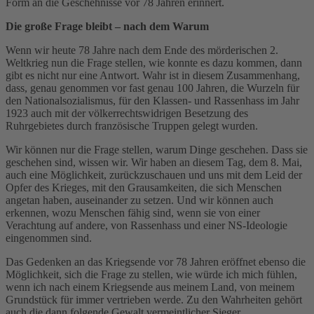
Form an die Geschehnisse vor 78 Jahren erinnert.
Die große Frage bleibt – nach dem Warum
Wenn wir heute 78 Jahre nach dem Ende des mörderischen 2.
Weltkrieg nun die Frage stellen, wie konnte es dazu kommen, dann
gibt es nicht nur eine Antwort. Wahr ist in diesem Zusammenhang,
dass, genau genommen vor fast genau 100 Jahren, die Wurzeln für
den Nationalsozialismus, für den Klassen- und Rassenhass im Jahr
1923 auch mit der völkerrechtswidrigen Besetzung des
Ruhrgebietes durch französische Truppen gelegt wurden.
Wir können nur die Frage stellen, warum Dinge geschehen. Dass sie
geschehen sind, wissen wir. Wir haben an diesem Tag, dem 8. Mai,
auch eine Möglichkeit, zurückzuschauen und uns mit dem Leid der
Opfer des Krieges, mit den Grausamkeiten, die sich Menschen
angetan haben, auseinander zu setzen. Und wir können auch
erkennen, wozu Menschen fähig sind, wenn sie von einer
Verachtung auf andere, von Rassenhass und einer NS-Ideologie
eingenommen sind.
Das Gedenken an das Kriegsende vor 78 Jahren eröffnet ebenso die
Möglichkeit, sich die Frage zu stellen, wie würde ich mich fühlen,
wenn ich nach einem Kriegsende aus meinem Land, von meinem
Grundstück für immer vertrieben werde. Zu den Wahrheiten gehört
auch die dann folgende Gewalt vermeintlicher Sieger.