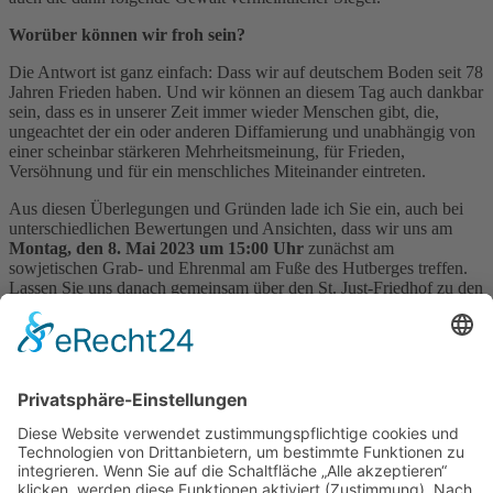
Worüber können wir froh sein?
Die Antwort ist ganz einfach: Dass wir auf deutschem Boden seit 78
Jahren Frieden haben. Und wir können an diesem Tag auch dankbar
sein, dass es in unserer Zeit immer wieder Menschen gibt, die,
ungeachtet der ein oder anderen Diffamierung und unabhängig von
einer scheinbar stärkeren Mehrheitsmeinung, für Frieden,
Versöhnung und für ein menschliches Miteinander eintreten.
Aus diesen Überlegungen und Gründen lade ich Sie ein, auch bei
unterschiedlichen Bewertungen und Ansichten, dass wir uns am
Montag, den 8. Mai 2023 um 15:00 Uhr
zunächst am
sowjetischen Grab- und Ehrenmal am Fuße des Hutberges treffen.
Lassen Sie uns danach gemeinsam über den St. Just-Friedhof zu den
Gedenksteinen für gefallene Deutsche des 1. und 2. Weltkrieges
gehen und an der Gedenkstätte für die ermordeten Häftlinge im
Herrental den Rundgang beenden. In diesem Sinne soll an alle
Opfer des Krieges, auch von Flucht und Vertreibung erinnert
werden.
Roland Dantz