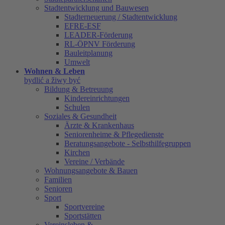
Stadtentwicklung und Bauwesen
Stadterneuerung / Stadtentwicklung
EFRE-ESF
LEADER-Förderung
RL-ÖPNV Förderung
Bauleitplanung
Umwelt
Wohnen & Leben
bydlić a žiwy być
Bildung & Betreuung
Kindereinrichtungen
Schulen
Soziales & Gesundheit
Ärzte & Krankenhaus
Seniorenheime & Pflegedienste
Beratungsangebote - Selbsthilfegruppen
Kirchen
Vereine / Verbände
Wohnungsangebote & Bauen
Familien
Senioren
Sport
Sportvereine
Sportstätten
Vereinsleben &