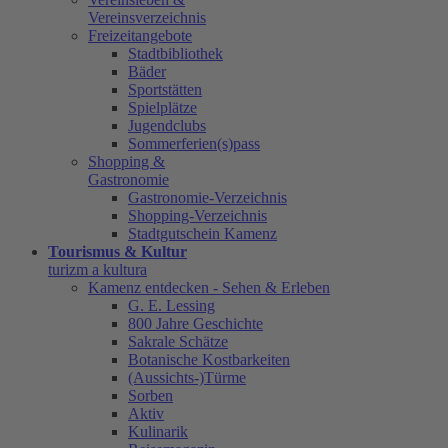
Vereinsverzeichnis
Freizeitangebote
Stadtbibliothek
Bäder
Sportstätten
Spielplätze
Jugendclubs
Sommerferien(s)pass
Shopping &
Gastronomie
Gastronomie-Verzeichnis
Shopping-Verzeichnis
Stadtgutschein Kamenz
Tourismus & Kultur
turizm a kultura
Kamenz entdecken - Sehen & Erleben
G. E. Lessing
800 Jahre Geschichte
Sakrale Schätze
Botanische Kostbarkeiten
(Aussichts-)Türme
Sorben
Aktiv
Kulinarik