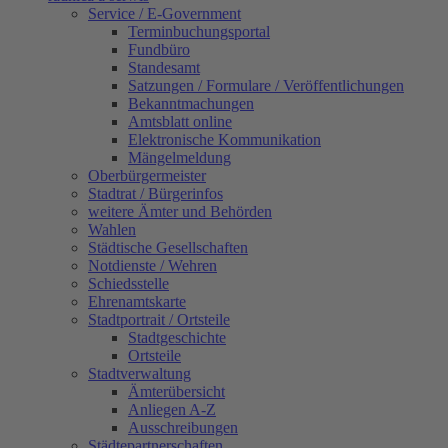
Service / E-Government
Terminbuchungsportal
Fundbüro
Standesamt
Satzungen / Formulare / Veröffentlichungen
Bekanntmachungen
Amtsblatt online
Elektronische Kommunikation
Mängelmeldung
Oberbürgermeister
Stadtrat / Bürgerinfos
weitere Ämter und Behörden
Wahlen
Städtische Gesellschaften
Notdienste / Wehren
Schiedsstelle
Ehrenamtskarte
Stadtportrait / Ortsteile
Stadtgeschichte
Ortsteile
Stadtverwaltung
Ämterübersicht
Anliegen A-Z
Ausschreibungen
Städtepartnerschaften