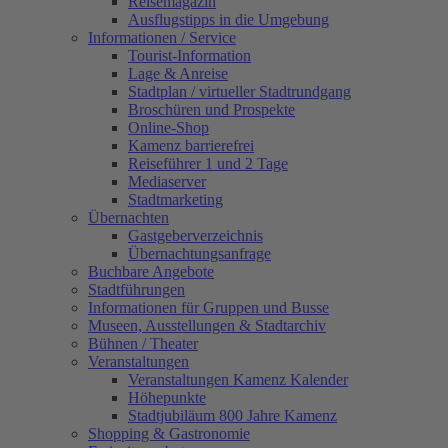
Reisemagazin
Ausflugstipps in die Umgebung
Informationen / Service
Tourist-Information
Lage & Anreise
Stadtplan / virtueller Stadtrundgang
Broschüren und Prospekte
Online-Shop
Kamenz barrierefrei
Reiseführer 1 und 2 Tage
Mediaserver
Stadtmarketing
Übernachten
Gastgeberverzeichnis
Übernachtungsanfrage
Buchbare Angebote
Stadtführungen
Informationen für Gruppen und Busse
Museen, Ausstellungen & Stadtarchiv
Bühnen / Theater
Veranstaltungen
Veranstaltungen Kamenz Kalender
Höhepunkte
Stadtjubiläum 800 Jahre Kamenz
Shopping & Gastronomie