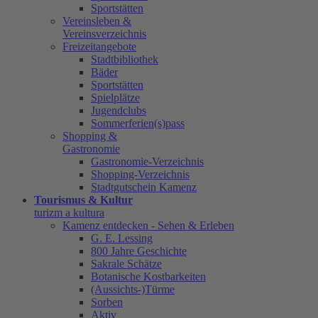
Sportstätten
Vereinsleben &
Vereinsverzeichnis
Freizeitangebote
Stadtbibliothek
Bäder
Sportstätten
Spielplätze
Jugendclubs
Sommerferien(s)pass
Shopping &
Gastronomie
Gastronomie-Verzeichnis
Shopping-Verzeichnis
Stadtgutschein Kamenz
Tourismus & Kultur
turizm a kultura
Kamenz entdecken - Sehen & Erleben
G. E. Lessing
800 Jahre Geschichte
Sakrale Schätze
Botanische Kostbarkeiten
(Aussichts-)Türme
Sorben
Aktiv