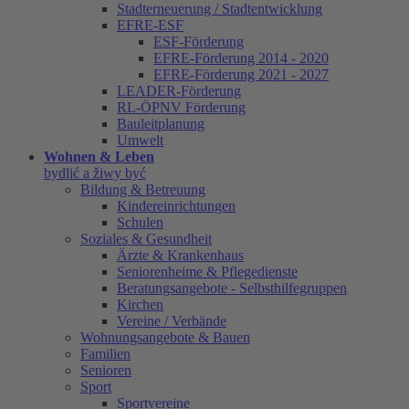
Stadterneuerung / Stadtentwicklung
EFRE-ESF
ESF-Förderung
EFRE-Förderung 2014 - 2020
EFRE-Förderung 2021 - 2027
LEADER-Förderung
RL-ÖPNV Förderung
Bauleitplanung
Umwelt
Wohnen & Leben
bydlić a žiwy być
Bildung & Betreuung
Kindereinrichtungen
Schulen
Soziales & Gesundheit
Ärzte & Krankenhaus
Seniorenheime & Pflegedienste
Beratungsangebote - Selbsthilfegruppen
Kirchen
Vereine / Verbände
Wohnungsangebote & Bauen
Familien
Senioren
Sport
Sportvereine