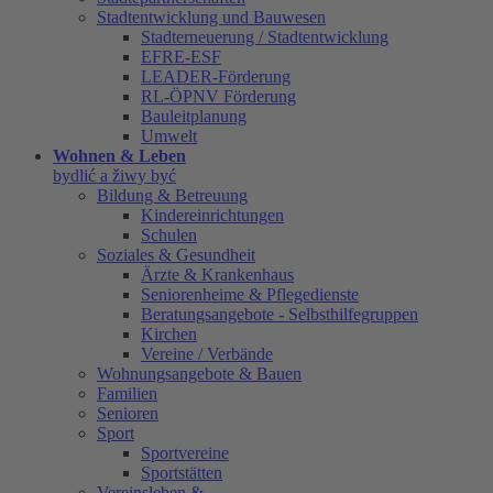
Stadtentwicklung und Bauwesen
Stadterneuerung / Stadtentwicklung
EFRE-ESF
LEADER-Förderung
RL-ÖPNV Förderung
Bauleitplanung
Umwelt
Wohnen & Leben
bydlić a žiwy być
Bildung & Betreuung
Kindereinrichtungen
Schulen
Soziales & Gesundheit
Ärzte & Krankenhaus
Seniorenheime & Pflegedienste
Beratungsangebote - Selbsthilfegruppen
Kirchen
Vereine / Verbände
Wohnungsangebote & Bauen
Familien
Senioren
Sport
Sportvereine
Sportstätten
Vereinsleben &