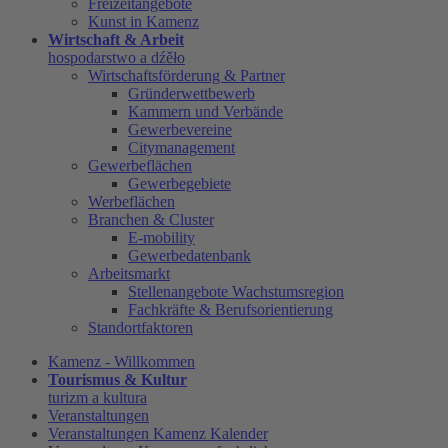
Freizeitangebote
Kunst in Kamenz
Wirtschaft & Arbeit
hospodarstwo a dźěło
Wirtschaftsförderung & Partner
Gründerwettbewerb
Kammern und Verbände
Gewerbevereine
Citymanagement
Gewerbeflächen
Gewerbegebiete
Werbeflächen
Branchen & Cluster
E-mobility
Gewerbedatenbank
Arbeitsmarkt
Stellenangebote Wachstumsregion
Fachkräfte & Berufsorientierung
Standortfaktoren
Kamenz - Willkommen
Tourismus & Kultur
turizm a kultura
Veranstaltungen
Veranstaltungen Kamenz Kalender