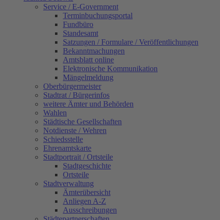
Service / E-Government
Terminbuchungsportal
Fundbüro
Standesamt
Satzungen / Formulare / Veröffentlichungen
Bekanntmachungen
Amtsblatt online
Elektronische Kommunikation
Mängelmeldung
Oberbürgermeister
Stadtrat / Bürgerinfos
weitere Ämter und Behörden
Wahlen
Städtische Gesellschaften
Notdienste / Wehren
Schiedsstelle
Ehrenamtskarte
Stadtportrait / Ortsteile
Stadtgeschichte
Ortsteile
Stadtverwaltung
Ämterübersicht
Anliegen A-Z
Ausschreibungen
Städtepartnerschaften