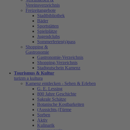
Vereinsverzeichnis
Freizeitangebote
Stadtbibliothek
Bäder
Sportstätten
Spielplätze
Jugendclubs
Sommerferien(s)pass
Shopping &
Gastronomie
Gastronomie-Verzeichnis
Shopping-Verzeichnis
Stadtgutschein Kamenz
Tourismus & Kultur
turizm a kultura
Kamenz entdecken - Sehen & Erleben
G. E. Lessing
800 Jahre Geschichte
Sakrale Schätze
Botanische Kostbarkeiten
(Aussichts-)Türme
Sorben
Aktiv
Kulinarik