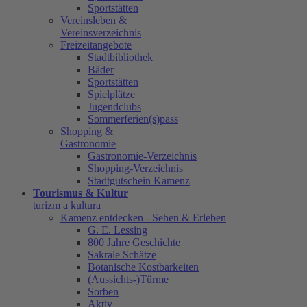
Sportstätten
Vereinsleben &
Vereinsverzeichnis
Freizeitangebote
Stadtbibliothek
Bäder
Sportstätten
Spielplätze
Jugendclubs
Sommerferien(s)pass
Shopping &
Gastronomie
Gastronomie-Verzeichnis
Shopping-Verzeichnis
Stadtgutschein Kamenz
Tourismus & Kultur
turizm a kultura
Kamenz entdecken - Sehen & Erleben
G. E. Lessing
800 Jahre Geschichte
Sakrale Schätze
Botanische Kostbarkeiten
(Aussichts-)Türme
Sorben
Aktiv