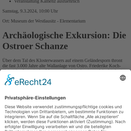
Veranstaltung Kamenz ausfuehrlich
Samstag, 9.3.2024, 10:00 Uhr
Ort: Museum der Westlausitz - Elementarium
Archäologische Exkursion: Die
Ostroer Schanze
Über dem Tal des Klosterwassers auf einem Geländesporn thront
die fast 3.000 Jahre alte Wallanlage von Ostro. Friederike Koch-
Heinrichs, Leiterin des Museums der Westlausitz und Archäologin,
erläutert vor Ort die über 2500-jährige Nutzungsgeschichte dieser
rund 260 x 160 Meter großen Siedlung und Wehranlage. Von der
Lausitzer Kultur über den Slawenstamm der Milzener bis hin zum
letzten deutschen Burgausbau im Mittelalter wurde die
Ringwallanlage von verschiedenen Kulturen geprägt.
Archäologische Untersuchungen an der Ostroer Schanze werfen
Licht auf das Leben unserer Vorfahren. Auch neueste
Forschungsergebnisse rund um die Lausitzer Schanzen werden
angesprochen werden. Eine Anmeldung ist erforderlich. Wir bitten
um Reservierungen (03578-788310,
buchung@museum-
westlausitz.de
) oder nutzen Sie das Terminbuchungsportal des