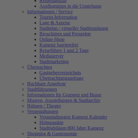
Reisemagazin
Ausflugstipps in die Umgebung
Informationen / Service
Tourist-Information
Lage & Anreise
Stadtplan / virtueller Stadtrundgang
Broschüren und Prospekte
Online-Shop
Kamenz barrierefrei
Reiseführer 1 und 2 Tage
Mediaserver
Stadtmarketing
Übernachten
Gastgeberverzeichnis
Übernachtungsanfrage
Buchbare Angebote
Stadtführungen
Informationen für Gruppen und Busse
Museen, Ausstellungen & Stadtarchiv
Bühnen / Theater
Veranstaltungen
Veranstaltungen Kamenz Kalender
Höhepunkte
Stadtjubiläum 800 Jahre Kamenz
Shopping & Gastronomie