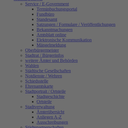
Service / E-Government
Terminbuchungsportal
Fundbüro
Standesamt
Satzungen / Formulare / Veröffentlichungen
Bekanntmachungen
Amtsblatt online
Elektronische Kommunikation
Mängelmeldung
Oberbürgermeister
Stadtrat / Bürgerinfos
weitere Ämter und Behörden
Wahlen
Städtische Gesellschaften
Notdienste / Wehren
Schiedsstelle
Ehrenamtskarte
Stadtportrait / Ortsteile
Stadtgeschichte
Ortsteile
Stadtverwaltung
Ämterübersicht
Anliegen A-Z
Ausschreibungen
Städtepartnerschaften