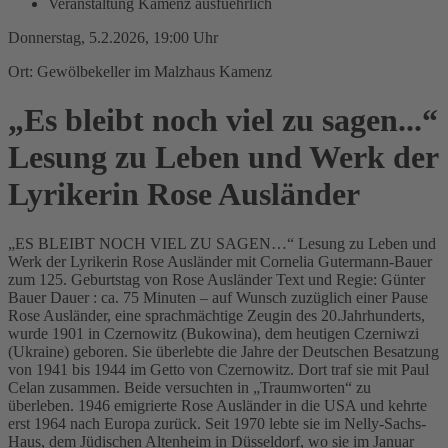
Veranstaltung Kamenz ausfuehrlich
Donnerstag, 5.2.2026, 19:00 Uhr
Ort: Gewölbekeller im Malzhaus Kamenz
„Es bleibt noch viel zu sagen...“
Lesung zu Leben und Werk der
Lyrikerin Rose Ausländer
„ES BLEIBT NOCH VIEL ZU SAGEN…“ Lesung zu Leben und
Werk der Lyrikerin Rose Ausländer mit Cornelia Gutermann-Bauer
zum 125. Geburtstag von Rose Ausländer Text und Regie: Günter
Bauer Dauer : ca. 75 Minuten – auf Wunsch zuzüglich einer Pause
Rose Ausländer, eine sprachmächtige Zeugin des 20.Jahrhunderts,
wurde 1901 in Czernowitz (Bukowina), dem heutigen Czerniwzi
(Ukraine) geboren. Sie überlebte die Jahre der Deutschen Besatzung
von 1941 bis 1944 im Getto von Czernowitz. Dort traf sie mit Paul
Celan zusammen. Beide versuchten in „Traumworten“ zu
überleben. 1946 emigrierte Rose Ausländer in die USA und kehrte
erst 1964 nach Europa zurück. Seit 1970 lebte sie im Nelly-Sachs-
Haus, dem Jüdischen Altenheim in Düsseldorf, wo sie im Januar