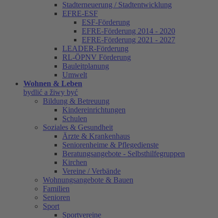
Stadterneuerung / Stadtentwicklung
EFRE-ESF
ESF-Förderung
EFRE-Förderung 2014 - 2020
EFRE-Förderung 2021 - 2027
LEADER-Förderung
RL-ÖPNV Förderung
Bauleitplanung
Umwelt
Wohnen & Leben
bydlić a žiwy być
Bildung & Betreuung
Kindereinrichtungen
Schulen
Soziales & Gesundheit
Ärzte & Krankenhaus
Seniorenheime & Pflegedienste
Beratungsangebote - Selbsthilfegruppen
Kirchen
Vereine / Verbände
Wohnungsangebote & Bauen
Familien
Senioren
Sport
Sportvereine