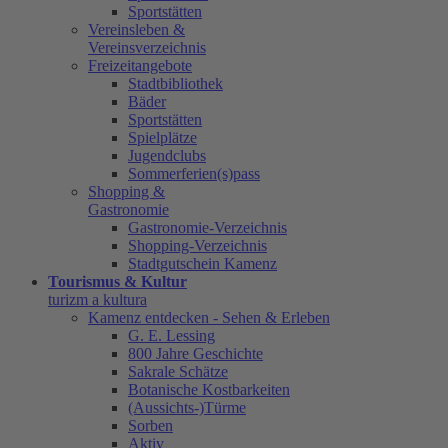
Sportstätten
Vereinsleben &
Vereinsverzeichnis
Freizeitangebote
Stadtbibliothek
Bäder
Sportstätten
Spielplätze
Jugendclubs
Sommerferien(s)pass
Shopping &
Gastronomie
Gastronomie-Verzeichnis
Shopping-Verzeichnis
Stadtgutschein Kamenz
Tourismus & Kultur
turizm a kultura
Kamenz entdecken - Sehen & Erleben
G. E. Lessing
800 Jahre Geschichte
Sakrale Schätze
Botanische Kostbarkeiten
(Aussichts-)Türme
Sorben
Aktiv