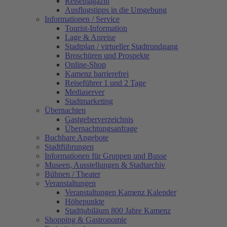
Reisemagazin
Ausflugstipps in die Umgebung
Informationen / Service
Tourist-Information
Lage & Anreise
Stadtplan / virtueller Stadtrundgang
Broschüren und Prospekte
Online-Shop
Kamenz barrierefrei
Reiseführer 1 und 2 Tage
Mediaserver
Stadtmarketing
Übernachten
Gastgeberverzeichnis
Übernachtungsanfrage
Buchbare Angebote
Stadtführungen
Informationen für Gruppen und Busse
Museen, Ausstellungen & Stadtarchiv
Bühnen / Theater
Veranstaltungen
Veranstaltungen Kamenz Kalender
Höhepunkte
Stadtjubiläum 800 Jahre Kamenz
Shopping & Gastronomie