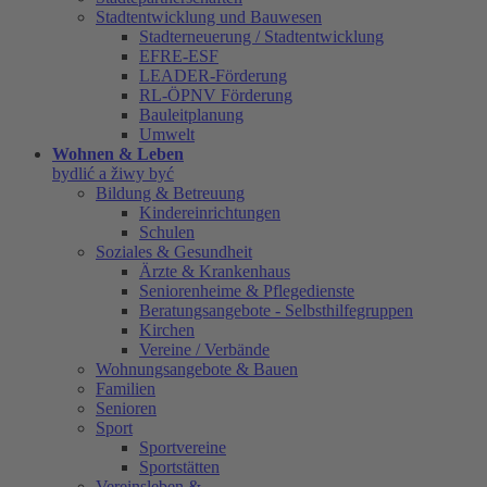
Stadtentwicklung und Bauwesen
Stadterneuerung / Stadtentwicklung
EFRE-ESF
LEADER-Förderung
RL-ÖPNV Förderung
Bauleitplanung
Umwelt
Wohnen & Leben
bydlić a žiwy być
Bildung & Betreuung
Kindereinrichtungen
Schulen
Soziales & Gesundheit
Ärzte & Krankenhaus
Seniorenheime & Pflegedienste
Beratungsangebote - Selbsthilfegruppen
Kirchen
Vereine / Verbände
Wohnungsangebote & Bauen
Familien
Senioren
Sport
Sportvereine
Sportstätten
Vereinsleben &