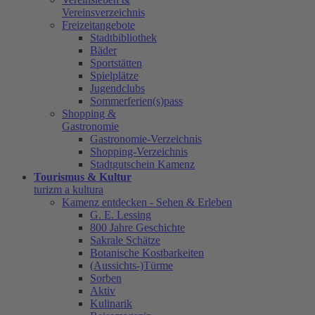
Vereinsverzeichnis
Freizeitangebote
Stadtbibliothek
Bäder
Sportstätten
Spielplätze
Jugendclubs
Sommerferien(s)pass
Shopping &
Gastronomie
Gastronomie-Verzeichnis
Shopping-Verzeichnis
Stadtgutschein Kamenz
Tourismus & Kultur
turizm a kultura
Kamenz entdecken - Sehen & Erleben
G. E. Lessing
800 Jahre Geschichte
Sakrale Schätze
Botanische Kostbarkeiten
(Aussichts-)Türme
Sorben
Aktiv
Kulinarik