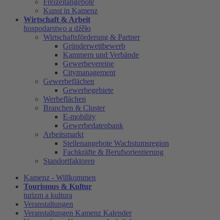
Freizeitangebote
Kunst in Kamenz
Wirtschaft & Arbeit
hospodarstwo a dźěło
Wirtschaftsförderung & Partner
Gründerwettbewerb
Kammern und Verbände
Gewerbevereine
Citymanagement
Gewerbeflächen
Gewerbegebiete
Werbeflächen
Branchen & Cluster
E-mobility
Gewerbedatenbank
Arbeitsmarkt
Stellenangebote Wachstumsregion
Fachkräfte & Berufsorientierung
Standortfaktoren
Kamenz - Willkommen
Tourismus & Kultur
turizm a kultura
Veranstaltungen
Veranstaltungen Kamenz Kalender