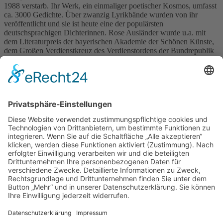
1988 verstarb. Ihr Werk, ein einmaliger poetischer Kosmos, umfasst
ca. 3000 Gedichte. Über zwanzig Lyrikbände wurden von ihr
veröffentlicht und sie ist heute eine der populärsten
deutschsprachigen Dichterinnen. Rose Ausländer wurde u.a. mit
dem Literaturpreis der bayerischen Akademie der Schönen Künste,
dem Großen Verdienstkreuz des Verdienstordens der Bundrepublik
Deutschland , dem Droste-Preis und der Roswitha-Gedenkmedaille
der Stadt Bad Gandersheim ausgezeichnet. Zentrale Motive in Rose
Ausländers lyrischem Werk sind die Judenverfolgung, Heimat und
Exil, Dichtung als geistige Heimat, die Mahnung vor einer falschen
Zukunft, die Wunder und Träume im Hier und Jetzt… In ihren
Gedichten finden sich Bilder der Schönheit, des Leuchtens und der
Hoffnung und so verleiht Rose Ausländer auf eine besondere Weise
dem Schweren eine Leichtigkeit. Eintritt: 17 € / 9 €
Karten sind in der Kamenz-Information und an der Abendkasse
erhältlich, Reservierungen sind unter der Telefonnummer
03578/379205 oder per Email:
kamenzinformation@kamenz.de
möglich.
Zurück
»facebook.com/kamenz.news
»facebook.com/rathaus.kamenz
»facebook.com/Kamenz.Tourismus
»instagramm.com/stadt_kamenz
»instagramm.com/kamenz_tourismus