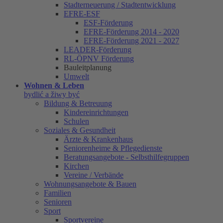
Stadterneuerung / Stadtentwicklung
EFRE-ESF
ESF-Förderung
EFRE-Förderung 2014 - 2020
EFRE-Förderung 2021 - 2027
LEADER-Förderung
RL-ÖPNV Förderung
Bauleitplanung
Umwelt
Wohnen & Leben
bydlić a žiwy być
Bildung & Betreuung
Kindereinrichtungen
Schulen
Soziales & Gesundheit
Ärzte & Krankenhaus
Seniorenheime & Pflegedienste
Beratungsangebote - Selbsthilfegruppen
Kirchen
Vereine / Verbände
Wohnungsangebote & Bauen
Familien
Senioren
Sport
Sportvereine