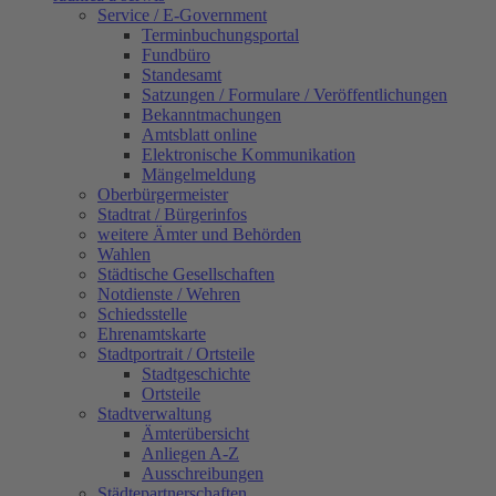
Service / E-Government
Terminbuchungsportal
Fundbüro
Standesamt
Satzungen / Formulare / Veröffentlichungen
Bekanntmachungen
Amtsblatt online
Elektronische Kommunikation
Mängelmeldung
Oberbürgermeister
Stadtrat / Bürgerinfos
weitere Ämter und Behörden
Wahlen
Städtische Gesellschaften
Notdienste / Wehren
Schiedsstelle
Ehrenamtskarte
Stadtportrait / Ortsteile
Stadtgeschichte
Ortsteile
Stadtverwaltung
Ämterübersicht
Anliegen A-Z
Ausschreibungen
Städtepartnerschaften