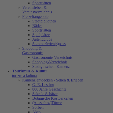
Sportstätten
Vereinsleben &
Vereinsverzeichnis
Freizeitangebote
Stadtbibliothek
Bäder
Sportstätten
Spielplätze
Jugendclubs
Sommerferien(s)pass
Shopping &
Gastronomie
Gastronomie-Verzeichnis
Shopping-Verzeichnis
Stadtgutschein Kamenz
Tourismus & Kultur
turizm a kultura
Kamenz entdecken - Sehen & Erleben
G. E. Lessing
800 Jahre Geschichte
Sakrale Schätze
Botanische Kostbarkeiten
(Aussichts-)Türme
Sorben
Aktiv