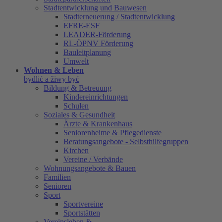
Stadtentwicklung und Bauwesen
Stadterneuerung / Stadtentwicklung
EFRE-ESF
LEADER-Förderung
RL-ÖPNV Förderung
Bauleitplanung
Umwelt
Wohnen & Leben
bydlić a žiwy być
Bildung & Betreuung
Kindereinrichtungen
Schulen
Soziales & Gesundheit
Ärzte & Krankenhaus
Seniorenheime & Pflegedienste
Beratungsangebote - Selbsthilfegruppen
Kirchen
Vereine / Verbände
Wohnungsangebote & Bauen
Familien
Senioren
Sport
Sportvereine
Sportstätten
Vereinsleben &