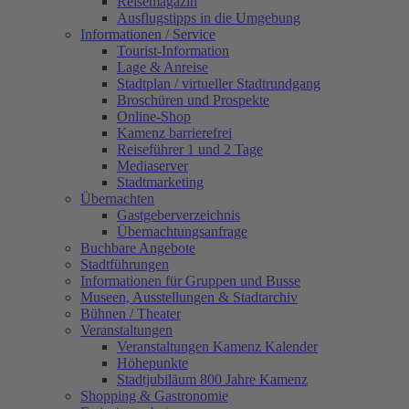
Reisemagazin
Ausflugstipps in die Umgebung
Informationen / Service
Tourist-Information
Lage & Anreise
Stadtplan / virtueller Stadtrundgang
Broschüren und Prospekte
Online-Shop
Kamenz barrierefrei
Reiseführer 1 und 2 Tage
Mediaserver
Stadtmarketing
Übernachten
Gastgeberverzeichnis
Übernachtungsanfrage
Buchbare Angebote
Stadtführungen
Informationen für Gruppen und Busse
Museen, Ausstellungen & Stadtarchiv
Bühnen / Theater
Veranstaltungen
Veranstaltungen Kamenz Kalender
Höhepunkte
Stadtjubiläum 800 Jahre Kamenz
Shopping & Gastronomie