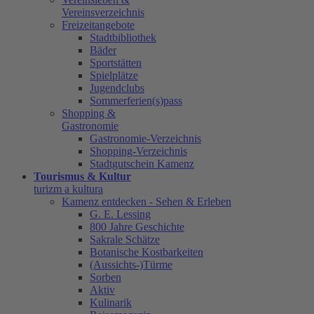
Vereinsverzeichnis
Freizeitangebote
Stadtbibliothek
Bäder
Sportstätten
Spielplätze
Jugendclubs
Sommerferien(s)pass
Shopping &
Gastronomie
Gastronomie-Verzeichnis
Shopping-Verzeichnis
Stadtgutschein Kamenz
Tourismus & Kultur
turizm a kultura
Kamenz entdecken - Sehen & Erleben
G. E. Lessing
800 Jahre Geschichte
Sakrale Schätze
Botanische Kostbarkeiten
(Aussichts-)Türme
Sorben
Aktiv
Kulinarik