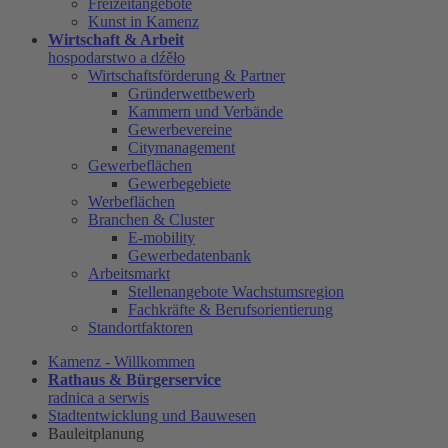
Freizeitangebote
Kunst in Kamenz
Wirtschaft & Arbeit
hospodarstwo a dźěło
Wirtschaftsförderung & Partner
Gründerwettbewerb
Kammern und Verbände
Gewerbevereine
Citymanagement
Gewerbeflächen
Gewerbegebiete
Werbeflächen
Branchen & Cluster
E-mobility
Gewerbedatenbank
Arbeitsmarkt
Stellenangebote Wachstumsregion
Fachkräfte & Berufsorientierung
Standortfaktoren
Kamenz - Willkommen
Rathaus & Bürgerservice
radnica a serwis
Stadtentwicklung und Bauwesen
Bauleitplanung