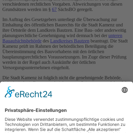
verschiedenen rechtlichen Vorgaben. Abweichungen von diesen
Grundsätzen werden im §
67
SächsBO geregelt.
Im Auftrag des Gesetzgebers unterliegt die Überwachung zur
Einhaltung des öffentlichen Baurechts für die Stadt Kamenz und
ihre Ortsteile dem Landkreis Bautzen. Eine Bau- oder anderweitig
planungsrechtliche Genehmigung wird demnach bei der
unteren
Bauaufsichtsbehörde
des
Landkreises Bautzen
beantragt. Die Stadt
Kamenz prüft im Rahmen der behördlichen Beteiligung die
Übereinstimmung des Bauvorhabens mit den örtlichen
bauplanungsrechtlichen Voraussetzungen. Im Zuge dieser Prüfung
werden in der Regel auch Auskünfte der örtlichen
Versorgungsunternehmen eingeholt.
Die Stadt Kamenz ist folglich nicht die genehmigende Behörde.
Jedoch sind wir Ihnen gern bei der ersten Orientierung auf dem Weg
zum erfolgreichen Bauantrag behilflich.
Sprechen Sie uns einfach an!
Kontakt:
Ansprechpartner:
Stadtverwaltung Kamenz
Bauamt - Stadtplanung