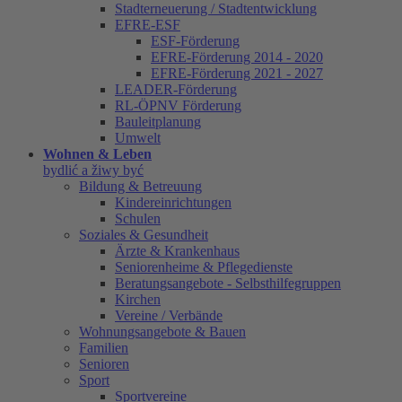
Stadterneuerung / Stadtentwicklung
EFRE-ESF
ESF-Förderung
EFRE-Förderung 2014 - 2020
EFRE-Förderung 2021 - 2027
LEADER-Förderung
RL-ÖPNV Förderung
Bauleitplanung
Umwelt
Wohnen & Leben
bydlić a žiwy być
Bildung & Betreuung
Kindereinrichtungen
Schulen
Soziales & Gesundheit
Ärzte & Krankenhaus
Seniorenheime & Pflegedienste
Beratungsangebote - Selbsthilfegruppen
Kirchen
Vereine / Verbände
Wohnungsangebote & Bauen
Familien
Senioren
Sport
Sportvereine