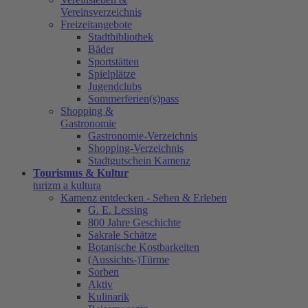
Vereinsverzeichnis
Freizeitangebote
Stadtbibliothek
Bäder
Sportstätten
Spielplätze
Jugendclubs
Sommerferien(s)pass
Shopping &
Gastronomie
Gastronomie-Verzeichnis
Shopping-Verzeichnis
Stadtgutschein Kamenz
Tourismus & Kultur
turizm a kultura
Kamenz entdecken - Sehen & Erleben
G. E. Lessing
800 Jahre Geschichte
Sakrale Schätze
Botanische Kostbarkeiten
(Aussichts-)Türme
Sorben
Aktiv
Kulinarik