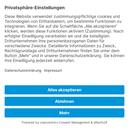
heruntersteigen, um zum Schulplatz an der Klosterkirche zu gehen.
Einmal wollte man die Grabplatte von ihrem jetzigen Platz
entfernen. Daraufhin soll der „Mönch“ böse in der Stadt umher
gegangen sein, weshalb man von diesem Vorhaben abließ.
Pfarrkirche St. Maria Magdalena
Wissenswertes
Die heutige katholische Pfarrkirche St. Maria Magdalena war
ursprünglich die Kapelle eines außerhalb der Stadt befindlichen
Hospitals, das wohl bereits vor der Mitte des 13. Jahrhunderts
gegründet wurde. Hier waren die ersten Nonnen des 1248 von der
Familie der Herren von Kamenz gegründeten