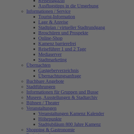
Reisemagazin
Ausflugstipps in die Umgebung
Informationen / Service
Tourist-Information
Lage & Anreise
Stadtplan / virtueller Stadtrundgang
Broschüren und Prospekte
Online-Shop
Kamenz barrierefrei
Reiseführer 1 und 2 Tage
Mediaserver
Stadtmarketing
Übernachten
Gastgeberverzeichnis
Übernachtungsanfrage
Buchbare Angebote
Stadtführungen
Informationen für Gruppen und Busse
Museen, Ausstellungen & Stadtarchiv
Bühnen / Theater
Veranstaltungen
Veranstaltungen Kamenz Kalender
Höhepunkte
Stadtjubiläum 800 Jahre Kamenz
Shopping & Gastronomie