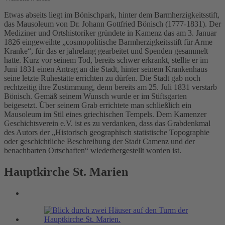
Etwas abseits liegt im Bönischpark, hinter dem Barmherzigkeitsstift,
das Mausoleum von Dr. Johann Gottfried Bönisch (1777-1831). Der
Mediziner und Ortshistoriker gründete in Kamenz das am 3. Januar
1826 eingeweihte „cosmopolitische Barmherzigkeitsstift für Arme
Kranke“, für das er jahrelang gearbeitet und Spenden gesammelt
hatte. Kurz vor seinem Tod, bereits schwer erkrankt, stellte er im
Juni 1831 einen Antrag an die Stadt, hinter seinem Krankenhaus
seine letzte Ruhestätte errichten zu dürfen. Die Stadt gab noch
rechtzeitig ihre Zustimmung, denn bereits am 25. Juli 1831 verstarb
Bönisch. Gemäß seinem Wunsch wurde er im Stiftsgarten
beigesetzt. Über seinem Grab errichtete man schließlich ein
Mausoleum im Stil eines griechischen Tempels. Dem Kamenzer
Geschichtsverein e.V. ist es zu verdanken, dass das Grabdenkmal
des Autors der „Historisch geographisch statistische Topographie
oder geschichtliche Beschreibung der Stadt Camenz und der
benachbarten Ortschaften“ wiederhergestellt worden ist.
Hauptkirche St. Marien