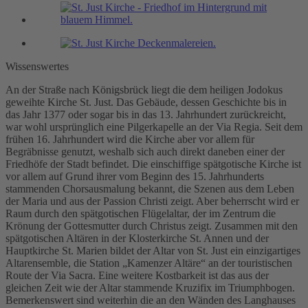
Wissenswertes
An der Straße nach Königsbrück liegt die dem heiligen Jodokus
geweihte Kirche St. Just. Das Gebäude, dessen Geschichte bis in
das Jahr 1377 oder sogar bis in das 13. Jahrhundert zurückreicht,
war wohl ursprünglich eine Pilgerkapelle an der Via Regia. Seit dem
frühen 16. Jahrhundert wird die Kirche aber vor allem für
Begräbnisse genutzt, weshalb sich auch direkt daneben einer der
Friedhöfe der Stadt befindet. Die einschiffige spätgotische Kirche ist
vor allem auf Grund ihrer vom Beginn des 15. Jahrhunderts
stammenden Chorsausmalung bekannt, die Szenen aus dem Leben
der Maria und aus der Passion Christi zeigt. Aber beherrscht wird er
Raum durch den spätgotischen Flügelaltar, der im Zentrum die
Krönung der Gottesmutter durch Christus zeigt. Zusammen mit den
spätgotischen Altären in der Klosterkirche St. Annen und der
Hauptkirche St. Marien bildet der Altar von St. Just ein einzigartiges
Altarensemble, die Station „Kamenzer Altäre“ an der touristischen
Route der Via Sacra. Eine weitere Kostbarkeit ist das aus der
gleichen Zeit wie der Altar stammende Kruzifix im Triumphbogen.
Bemerkenswert sind weiterhin die an den Wänden des Langhauses