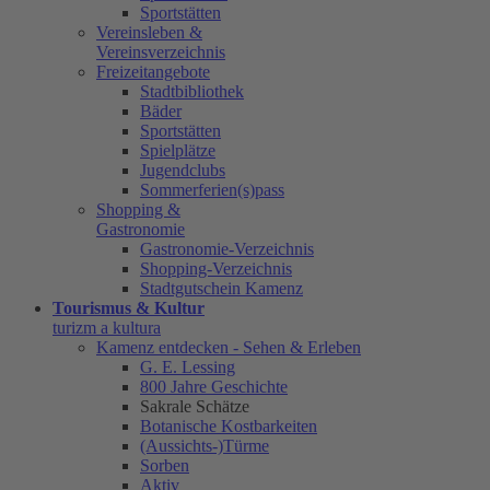
Sportstätten
Vereinsleben &
Vereinsverzeichnis
Freizeitangebote
Stadtbibliothek
Bäder
Sportstätten
Spielplätze
Jugendclubs
Sommerferien(s)pass
Shopping &
Gastronomie
Gastronomie-Verzeichnis
Shopping-Verzeichnis
Stadtgutschein Kamenz
Tourismus & Kultur
turizm a kultura
Kamenz entdecken - Sehen & Erleben
G. E. Lessing
800 Jahre Geschichte
Sakrale Schätze
Botanische Kostbarkeiten
(Aussichts-)Türme
Sorben
Aktiv