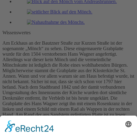
Wissenswertes
Am Eckhaus an der Bautzner Straße zur Kurzen Straße ist der
sogenannte „Mönch“ zu sehen. Diese eingemauerte Grabplatte
wurde für den 1504 verstorbenen Hans Wagner angefertigt.
Allerdings war dieser kein Mönch und die vermeintliche
Mönchskutte ist lediglich die Robe eines wohlhabenden Bürgers.
Möglicherweise stammt die Grabplatte aus der Klosterkirche St.
Annen. Wann und vor allem warum sie am Haus befestigt wurde, ist
nicht bekannt. Sicher ist nur, dass sie sich schon vor 1797 hier
befand. Nach dem Stadtbrand 1842 und der damit verbundenen
Umgestaltung des Innenraums der Kirche wurden dort sämtliche
Denkmäler entfernt, ihr Verbleib ist bis heute ungeklärt. Die
Grabplatte des Hans Wagner zeigt ihn mit einem Rosenkranz in der
linken und einem Schild mit einem Rad als Wappen in der rechten
Hand. Am Rand der aus Sandstein gefertigten Platte ist zu lesen:
„Nach christi vnseres herren geburth 1.5. und iiii Jahre (=1504) ist
gestorben hans Wagener dem got genode.“ Der Legende nach soll
der „Mönch“ sich auf seiner Grabplatte schütteln und rütteln, wenn
in Kamenz ein Unglück passiert, und schließlich von ihr