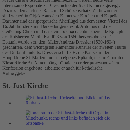
Mauer die alte Stadtmauer miteinbezieht, werden heute viele
interessante Exponate zur Geschichte der Stadt Kamenz gezeigt.
Dazu zählen auch der Rats- und Schützenschatz. Zu bewundern
sind weiterhin Objekte aus den Kamenzer Kirchen und Kapellen.
Darunter sind der spätgotische Altarflügel aus dem ersten Viertel des
16. Jahrhunderts mit Darstellungen des hl. Antonius und der
Geißelung Christi und das dem Totengedächtnis dienende Epitaph
des Ratsherren Martin Kaulfuß von 1560 hervorzuheben. Das
Epitaph wurde von dem Maler Andreas Dressler (1530-1604)
geschaffen, dem wichtigsten Kamenzer Künstler der zweiten Hälfte
des 16. Jahrhunderts. Dressler schuf z.B. die Kanzel in der
Hauptkirche St. Marien und sein eigenes Epitaph, das im Chor der
Klosterkirche St. Annen hängt. Obgleich er der protestantischen
Konfession angehörte, arbeitete er auch für katholische
Auftraggeber.
St.-Just-Kirche