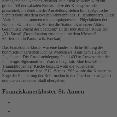
Kirchgemeinde Kamenz entstand. In diesem Museum wird ein
großer Teil der sakralen Kunstschätze der Kirchgemeinde
präsentiert. Im Zentrum der Ausstellung stehen fünf spätgotische
Schnitzaltäre aus dem zweiten Jahrzehnt des 16. Jahrhunderts. Diese
Altäre bilden zusammen mit den spätgotischen Flügelaltären der
Kirchen St. Just und St. Marien die Station „Kamenzer Altäre.
Geschnitzte Pracht der Spätgotik“ an der touristischen Route der
„Via Sacra“ (Doppelstation zusammen mit dem Kloster St.
Marienstern in Panschwitz-Kuckau).
Das Franziskanerkloster war eine landesherrliche Stiftung des
böhmisch-ungarischen Königs Wladislaws II aus dem Haus der
Jagiellonen. Die Grundsteinlegung fand 1493 in Anwesenheit des
Landvogts Sigismund von Wartemberg statt. Eine Inschrift am
Triumphbogen der Kirche bezeugt wohl die vollendeten
Baumaßnahmen im Jahr 1512. Bereits 1565 wurde das Kloster im
Zuge der Etablierung der Reformation in der Oberlausitz aufgelöst
und die Gebäude der Stadt übergeben.
Franziskanerkloster St. Annen