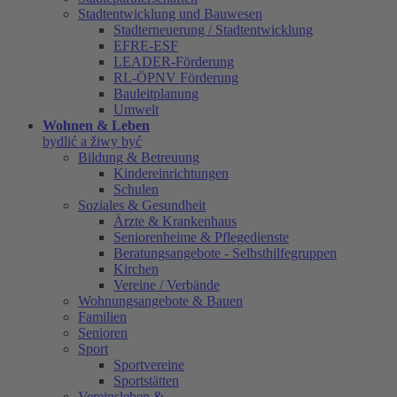
Stadtentwicklung und Bauwesen
Stadterneuerung / Stadtentwicklung
EFRE-ESF
LEADER-Förderung
RL-ÖPNV Förderung
Bauleitplanung
Umwelt
Wohnen & Leben
bydlić a žiwy być
Bildung & Betreuung
Kindereinrichtungen
Schulen
Soziales & Gesundheit
Ärzte & Krankenhaus
Seniorenheime & Pflegedienste
Beratungsangebote - Selbsthilfegruppen
Kirchen
Vereine / Verbände
Wohnungsangebote & Bauen
Familien
Senioren
Sport
Sportvereine
Sportstätten
Vereinsleben &