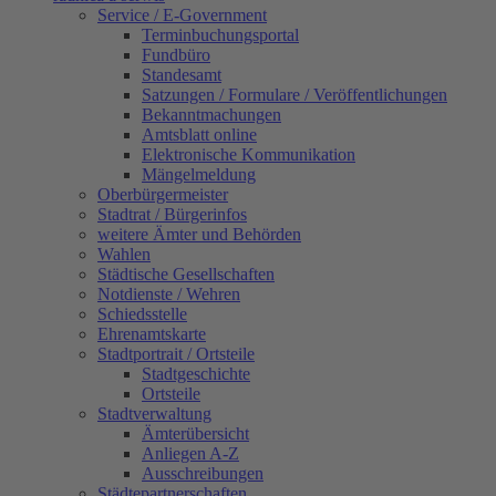
Service / E-Government
Terminbuchungsportal
Fundbüro
Standesamt
Satzungen / Formulare / Veröffentlichungen
Bekanntmachungen
Amtsblatt online
Elektronische Kommunikation
Mängelmeldung
Oberbürgermeister
Stadtrat / Bürgerinfos
weitere Ämter und Behörden
Wahlen
Städtische Gesellschaften
Notdienste / Wehren
Schiedsstelle
Ehrenamtskarte
Stadtportrait / Ortsteile
Stadtgeschichte
Ortsteile
Stadtverwaltung
Ämterübersicht
Anliegen A-Z
Ausschreibungen
Städtepartnerschaften