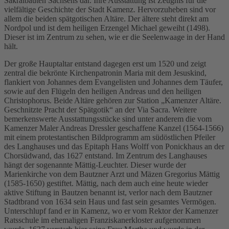
Sakralbauten Sachsens dar. Ihre Ausstattung ist Zeugnis für die
vielfältige Geschichte der Stadt Kamenz. Hervorzuheben sind vor
allem die beiden spätgotischen Altäre. Der ältere steht direkt am
Nordpol und ist dem heiligen Erzengel Michael geweiht (1498).
Dieser ist im Zentrum zu sehen, wie er die Seelenwaage in der Hand
hält.
Der große Hauptaltar entstand dagegen erst um 1520 und zeigt
zentral die bekrönte Kirchenpatronin Maria mit dem Jesuskind,
flankiert von Johannes dem Evangelisten und Johannes dem Täufer,
sowie auf den Flügeln den heiligen Andreas und den heiligen
Christophorus. Beide Altäre gehören zur Station „Kamenzer Altäre.
Geschnitzte Pracht der Spätgotik“ an der Via Sacra. Weitere
bemerkenswerte Ausstattungsstücke sind unter anderem die vom
Kamenzer Maler Andreas Dressler geschaffene Kanzel (1564-1566)
mit einem protestantischen Bildprogramm am südöstlichen Pfeiler
des Langhauses und das Epitaph Hans Wolff von Ponickhaus an der
Chorsüdwand, das 1627 entstand. Im Zentrum des Langhauses
hängt der sogenannte Mättig-Leuchter. Dieser wurde der
Marienkirche von dem Bautzner Arzt und Mäzen Gregorius Mättig
(1585-1650) gestiftet. Mättig, nach dem auch eine heute wieder
aktive Stiftung in Bautzen benannt ist, verlor nach dem Bautzner
Stadtbrand von 1634 sein Haus und fast sein gesamtes Vermögen.
Unterschlupf fand er in Kamenz, wo er vom Rektor der Kamenzer
Ratsschule im ehemaligen Franziskanerkloster aufgenommen