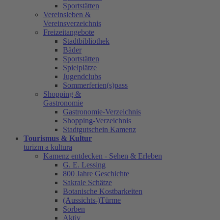
Sportstätten
Vereinsleben &
Vereinsverzeichnis
Freizeitangebote
Stadtbibliothek
Bäder
Sportstätten
Spielplätze
Jugendclubs
Sommerferien(s)pass
Shopping &
Gastronomie
Gastronomie-Verzeichnis
Shopping-Verzeichnis
Stadtgutschein Kamenz
Tourismus & Kultur
turizm a kultura
Kamenz entdecken - Sehen & Erleben
G. E. Lessing
800 Jahre Geschichte
Sakrale Schätze
Botanische Kostbarkeiten
(Aussichts-)Türme
Sorben
Aktiv