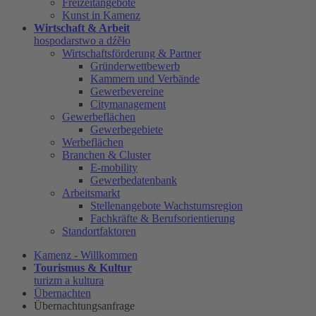
Freizeitangebote
Kunst in Kamenz
Wirtschaft & Arbeit
hospodarstwo a dźěło
Wirtschaftsförderung & Partner
Gründerwettbewerb
Kammern und Verbände
Gewerbevereine
Citymanagement
Gewerbeflächen
Gewerbegebiete
Werbeflächen
Branchen & Cluster
E-mobility
Gewerbedatenbank
Arbeitsmarkt
Stellenangebote Wachstumsregion
Fachkräfte & Berufsorientierung
Standortfaktoren
Kamenz - Willkommen
Tourismus & Kultur
turizm a kultura
Übernachten
Übernachtungsanfrage