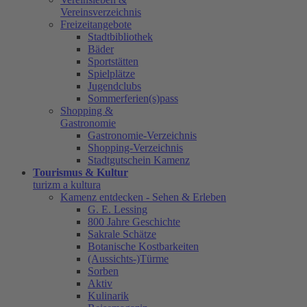
Vereinsverzeichnis
Freizeitangebote
Stadtbibliothek
Bäder
Sportstätten
Spielplätze
Jugendclubs
Sommerferien(s)pass
Shopping &
Gastronomie
Gastronomie-Verzeichnis
Shopping-Verzeichnis
Stadtgutschein Kamenz
Tourismus & Kultur
turizm a kultura
Kamenz entdecken - Sehen & Erleben
G. E. Lessing
800 Jahre Geschichte
Sakrale Schätze
Botanische Kostbarkeiten
(Aussichts-)Türme
Sorben
Aktiv
Kulinarik