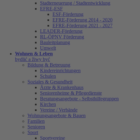
Stadterneuerung / Stadtentwicklung
EFRE-ESF
ESF-Förderung
EFRE-Förderung 2014 - 2020
EFRE-Förderung 2021 - 2027
LEADER-Förderung
RL-ÖPNV Förderung
Bauleitplanung
Umwelt
Wohnen & Leben
bydlić a žiwy być
Bildung & Betreuung
Kindereinrichtungen
Schulen
Soziales & Gesundheit
Ärzte & Krankenhaus
Seniorenheime & Pflegedienste
Beratungsangebote - Selbsthilfegruppen
Kirchen
Vereine / Verbände
Wohnungsangebote & Bauen
Familien
Senioren
Sport
Sportvereine