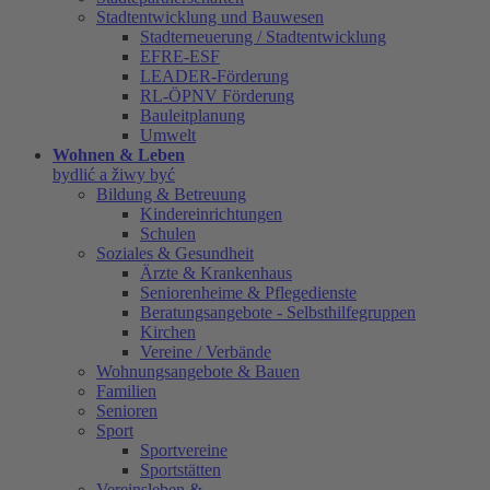
Stadtentwicklung und Bauwesen
Stadterneuerung / Stadtentwicklung
EFRE-ESF
LEADER-Förderung
RL-ÖPNV Förderung
Bauleitplanung
Umwelt
Wohnen & Leben
bydlić a žiwy być
Bildung & Betreuung
Kindereinrichtungen
Schulen
Soziales & Gesundheit
Ärzte & Krankenhaus
Seniorenheime & Pflegedienste
Beratungsangebote - Selbsthilfegruppen
Kirchen
Vereine / Verbände
Wohnungsangebote & Bauen
Familien
Senioren
Sport
Sportvereine
Sportstätten
Vereinsleben &