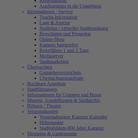
Reisemagazin
Ausflugstipps in die Umgebung
Informationen / Service
Tourist-Information
Lage & Anreise
Stadtplan / virtueller Stadtrundgang
Broschüren und Prospekte
Online-Shop
Kamenz barrierefrei
Reiseführer 1 und 2 Tage
Mediaserver
Stadtmarketing
Übernachten
Gastgeberverzeichnis
Übernachtungsanfrage
Buchbare Angebote
Stadtführungen
Informationen für Gruppen und Busse
Museen, Ausstellungen & Stadtarchiv
Bühnen / Theater
Veranstaltungen
Veranstaltungen Kamenz Kalender
Höhepunkte
Stadtjubiläum 800 Jahre Kamenz
Shopping & Gastronomie