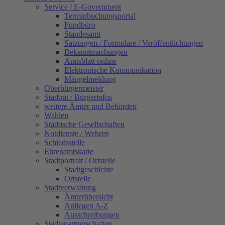
Service / E-Government
Terminbuchungsportal
Fundbüro
Standesamt
Satzungen / Formulare / Veröffentlichungen
Bekanntmachungen
Amtsblatt online
Elektronische Kommunikation
Mängelmeldung
Oberbürgermeister
Stadtrat / Bürgerinfos
weitere Ämter und Behörden
Wahlen
Städtische Gesellschaften
Notdienste / Wehren
Schiedsstelle
Ehrenamtskarte
Stadtportrait / Ortsteile
Stadtgeschichte
Ortsteile
Stadtverwaltung
Ämterübersicht
Anliegen A-Z
Ausschreibungen
Städtepartnerschaften