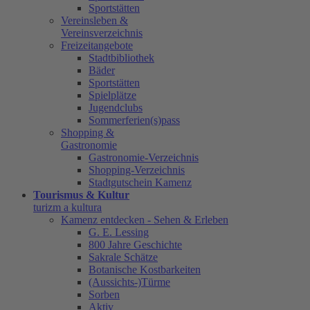
Sportstätten
Vereinsleben &
Vereinsverzeichnis
Freizeitangebote
Stadtbibliothek
Bäder
Sportstätten
Spielplätze
Jugendclubs
Sommerferien(s)pass
Shopping &
Gastronomie
Gastronomie-Verzeichnis
Shopping-Verzeichnis
Stadtgutschein Kamenz
Tourismus & Kultur
turizm a kultura
Kamenz entdecken - Sehen & Erleben
G. E. Lessing
800 Jahre Geschichte
Sakrale Schätze
Botanische Kostbarkeiten
(Aussichts-)Türme
Sorben
Aktiv