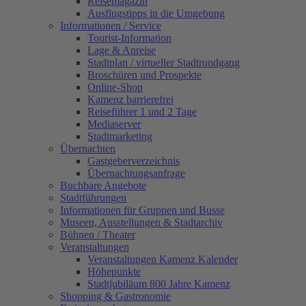
Reisemagazin
Ausflugstipps in die Umgebung
Informationen / Service
Tourist-Information
Lage & Anreise
Stadtplan / virtueller Stadtrundgang
Broschüren und Prospekte
Online-Shop
Kamenz barrierefrei
Reiseführer 1 und 2 Tage
Mediaserver
Stadtmarketing
Übernachten
Gastgeberverzeichnis
Übernachtungsanfrage
Buchbare Angebote
Stadtführungen
Informationen für Gruppen und Busse
Museen, Ausstellungen & Stadtarchiv
Bühnen / Theater
Veranstaltungen
Veranstaltungen Kamenz Kalender
Höhepunkte
Stadtjubiläum 800 Jahre Kamenz
Shopping & Gastronomie