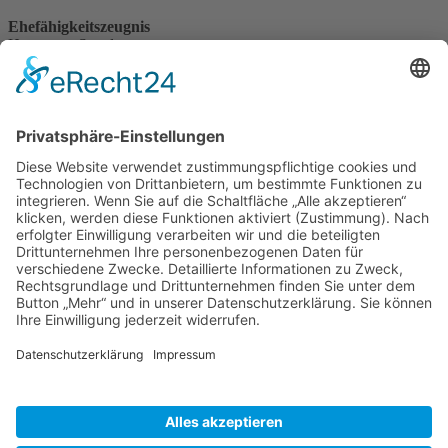
Ehefähigkeitszeugnis
Hauptamt, Standesamt
Rathaus, EG, Zi. 0.03; 0.07
Telefon: 379 166, -167
Eheschließung
Hauptamt, Standesamt
Rathaus, EG, Zi. 0.03; 0.07
Telefon: 379 166, - 167
Ehrenamtskarte
Hauptamt, Bürgerservice
Rathaus, EG, Zi. 0.08
Telefon: 379 162, -163, -164
Zuletzt aktualisiert am 21.07.2026 von .
»facebook.com/kamenz.news
»facebook.com/rathaus.kamenz
»facebook.com/Kamenz.Tourismus
»instagramm.com/stadt_kamenz
»instagramm.com/kamenz_tourismus
»Sitemap
»Kontakt