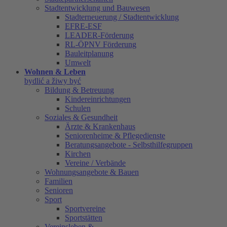
Stadtentwicklung und Bauwesen
Stadterneuerung / Stadtentwicklung
EFRE-ESF
LEADER-Förderung
RL-ÖPNV Förderung
Bauleitplanung
Umwelt
Wohnen & Leben
bydlić a žiwy być
Bildung & Betreuung
Kindereinrichtungen
Schulen
Soziales & Gesundheit
Ärzte & Krankenhaus
Seniorenheime & Pflegedienste
Beratungsangebote - Selbsthilfegruppen
Kirchen
Vereine / Verbände
Wohnungsangebote & Bauen
Familien
Senioren
Sport
Sportvereine
Sportstätten
Vereinsleben &