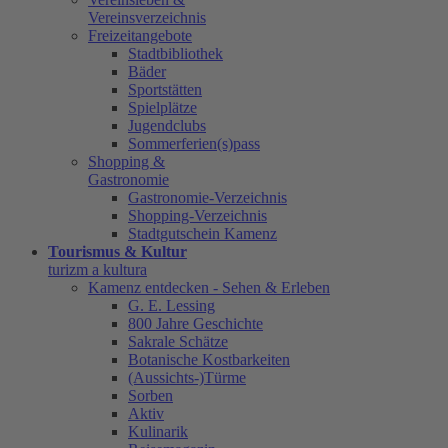
Vereinsverzeichnis
Freizeitangebote
Stadtbibliothek
Bäder
Sportstätten
Spielplätze
Jugendclubs
Sommerferien(s)pass
Shopping &
Gastronomie
Gastronomie-Verzeichnis
Shopping-Verzeichnis
Stadtgutschein Kamenz
Tourismus & Kultur
turizm a kultura
Kamenz entdecken - Sehen & Erleben
G. E. Lessing
800 Jahre Geschichte
Sakrale Schätze
Botanische Kostbarkeiten
(Aussichts-)Türme
Sorben
Aktiv
Kulinarik