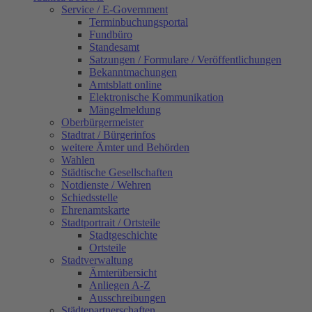
Service / E-Government
Terminbuchungsportal
Fundbüro
Standesamt
Satzungen / Formulare / Veröffentlichungen
Bekanntmachungen
Amtsblatt online
Elektronische Kommunikation
Mängelmeldung
Oberbürgermeister
Stadtrat / Bürgerinfos
weitere Ämter und Behörden
Wahlen
Städtische Gesellschaften
Notdienste / Wehren
Schiedsstelle
Ehrenamtskarte
Stadtportrait / Ortsteile
Stadtgeschichte
Ortsteile
Stadtverwaltung
Ämterübersicht
Anliegen A-Z
Ausschreibungen
Städtepartnerschaften