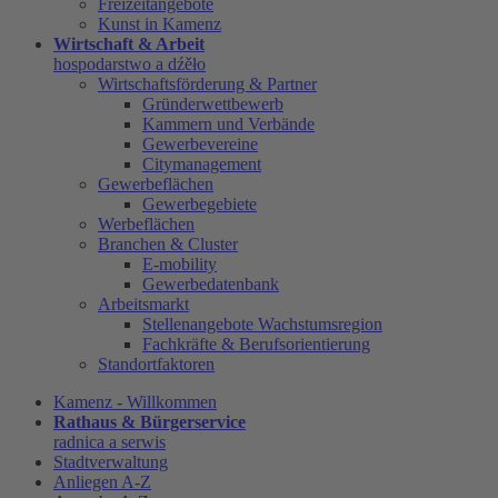
Freizeitangebote
Kunst in Kamenz
Wirtschaft & Arbeit
hospodarstwo a dźěło
Wirtschaftsförderung & Partner
Gründerwettbewerb
Kammern und Verbände
Gewerbevereine
Citymanagement
Gewerbeflächen
Gewerbegebiete
Werbeflächen
Branchen & Cluster
E-mobility
Gewerbedatenbank
Arbeitsmarkt
Stellenangebote Wachstumsregion
Fachkräfte & Berufsorientierung
Standortfaktoren
Kamenz - Willkommen
Rathaus & Bürgerservice
radnica a serwis
Stadtverwaltung
Anliegen A-Z