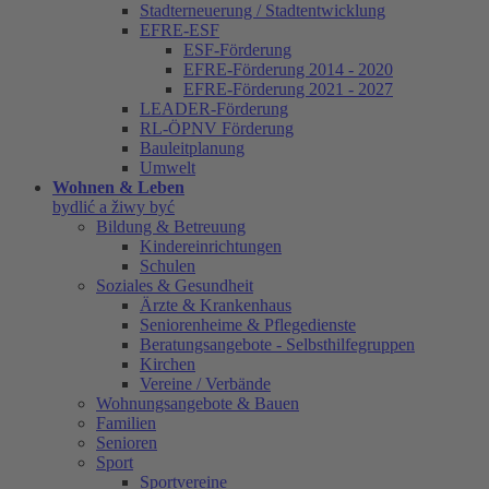
Stadterneuerung / Stadtentwicklung
EFRE-ESF
ESF-Förderung
EFRE-Förderung 2014 - 2020
EFRE-Förderung 2021 - 2027
LEADER-Förderung
RL-ÖPNV Förderung
Bauleitplanung
Umwelt
Wohnen & Leben
bydlić a žiwy być
Bildung & Betreuung
Kindereinrichtungen
Schulen
Soziales & Gesundheit
Ärzte & Krankenhaus
Seniorenheime & Pflegedienste
Beratungsangebote - Selbsthilfegruppen
Kirchen
Vereine / Verbände
Wohnungsangebote & Bauen
Familien
Senioren
Sport
Sportvereine