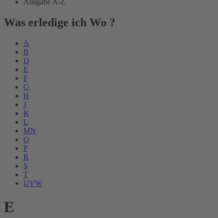
Ausgabe A-Z
Was erledige ich Wo ?
A
B
D
E
F
G
H
J
K
L
MN
O
P
R
S
T
UVW
E