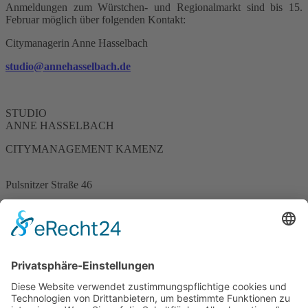
Anmeldungen zum Würstchen- und Regionalmarkt sind bis 15.
Februar möglich über folgenden Kontakt:
Citymanagerin Anne Hasselbach
studio@annehasselbach.de
STUDIO
ANNE HASSELBACH
CITYMANAGEMENT KAMENZ
Pulsnitzer Straße 46
01917 Kamenz
telefon 0 35 78.31 23 15
mobil 01 60.17 65 447
15.01.2020 – 18.02.2020