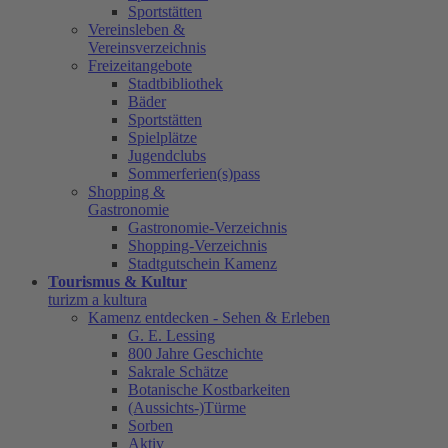
Sportstätten
Vereinsleben &
Vereinsverzeichnis
Freizeitangebote
Stadtbibliothek
Bäder
Sportstätten
Spielplätze
Jugendclubs
Sommerferien(s)pass
Shopping &
Gastronomie
Gastronomie-Verzeichnis
Shopping-Verzeichnis
Stadtgutschein Kamenz
Tourismus & Kultur
turizm a kultura
Kamenz entdecken - Sehen & Erleben
G. E. Lessing
800 Jahre Geschichte
Sakrale Schätze
Botanische Kostbarkeiten
(Aussichts-)Türme
Sorben
Aktiv