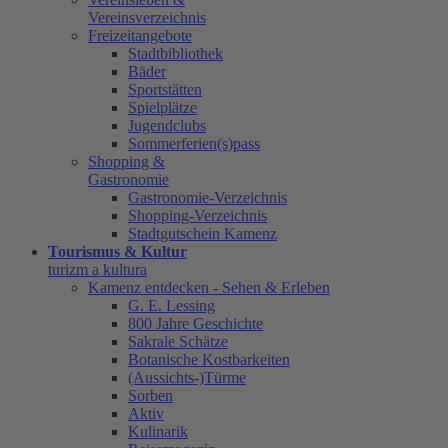
Vereinsverzeichnis
Freizeitangebote
Stadtbibliothek
Bäder
Sportstätten
Spielplätze
Jugendclubs
Sommerferien(s)pass
Shopping &
Gastronomie
Gastronomie-Verzeichnis
Shopping-Verzeichnis
Stadtgutschein Kamenz
Tourismus & Kultur
turizm a kultura
Kamenz entdecken - Sehen & Erleben
G. E. Lessing
800 Jahre Geschichte
Sakrale Schätze
Botanische Kostbarkeiten
(Aussichts-)Türme
Sorben
Aktiv
Kulinarik