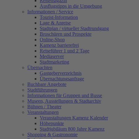
Reisemagazin
Ausflugstipps in die Umgebung
Informationen / Service
Tourist-Information
Lage & Anreise
Stadtplan / virtueller Stadtrundgang
Broschüren und Prospekte
Online-Shop
Kamenz barrierefrei
Reiseführer 1 und 2 Tage
Mediaserver
Stadtmarketing
Übernachten
Gastgeberverzeichnis
Übernachtungsanfrage
Buchbare Angebote
Stadtführungen
Informationen für Gruppen und Busse
Museen, Ausstellungen & Stadtarchiv
Bühnen / Theater
Veranstaltungen
Veranstaltungen Kamenz Kalender
Höhepunkte
Stadtjubiläum 800 Jahre Kamenz
Shopping & Gastronomie