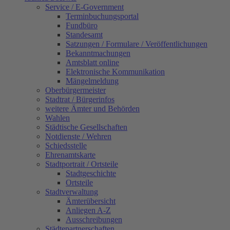
Service / E-Government
Terminbuchungsportal
Fundbüro
Standesamt
Satzungen / Formulare / Veröffentlichungen
Bekanntmachungen
Amtsblatt online
Elektronische Kommunikation
Mängelmeldung
Oberbürgermeister
Stadtrat / Bürgerinfos
weitere Ämter und Behörden
Wahlen
Städtische Gesellschaften
Notdienste / Wehren
Schiedsstelle
Ehrenamtskarte
Stadtportrait / Ortsteile
Stadtgeschichte
Ortsteile
Stadtverwaltung
Ämterübersicht
Anliegen A-Z
Ausschreibungen
Städtepartnerschaften