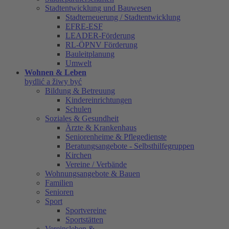
Stadtentwicklung und Bauwesen
Stadterneuerung / Stadtentwicklung
EFRE-ESF
LEADER-Förderung
RL-ÖPNV Förderung
Bauleitplanung
Umwelt
Wohnen & Leben
bydlić a žiwy być
Bildung & Betreuung
Kindereinrichtungen
Schulen
Soziales & Gesundheit
Ärzte & Krankenhaus
Seniorenheime & Pflegedienste
Beratungsangebote - Selbsthilfegruppen
Kirchen
Vereine / Verbände
Wohnungsangebote & Bauen
Familien
Senioren
Sport
Sportvereine
Sportstätten
Vereinsleben &