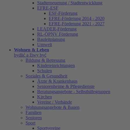
Stadterneuerung / Stadtentwicklung
EFRE-ESF
ESF-Förderung
EFRE-Förderung 2014 - 2020
EFRE-Förderung 2021 - 2027
LEADER-Förderung
RL-ÖPNV Förderung
Bauleitplanung
Umwelt
Wohnen & Leben
bydlić a žiwy być
Bildung & Betreuung
Kindereinrichtungen
Schulen
Soziales & Gesundheit
Ärzte & Krankenhaus
Seniorenheime & Pflegedienste
Beratungsangebote - Selbsthilfegruppen
Kirchen
Vereine / Verbände
Wohnungsangebote & Bauen
Familien
Senioren
Sport
Sportvereine