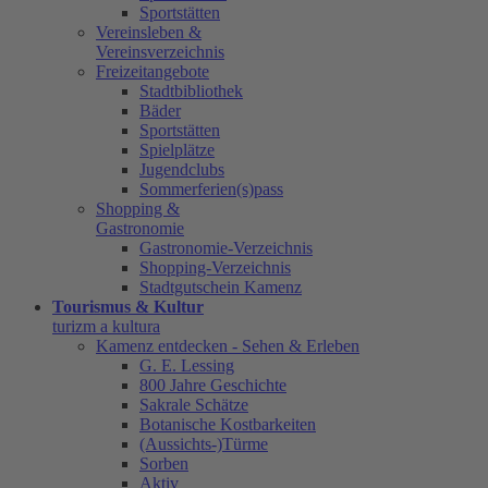
Sportstätten
Vereinsleben &
Vereinsverzeichnis
Freizeitangebote
Stadtbibliothek
Bäder
Sportstätten
Spielplätze
Jugendclubs
Sommerferien(s)pass
Shopping &
Gastronomie
Gastronomie-Verzeichnis
Shopping-Verzeichnis
Stadtgutschein Kamenz
Tourismus & Kultur
turizm a kultura
Kamenz entdecken - Sehen & Erleben
G. E. Lessing
800 Jahre Geschichte
Sakrale Schätze
Botanische Kostbarkeiten
(Aussichts-)Türme
Sorben
Aktiv