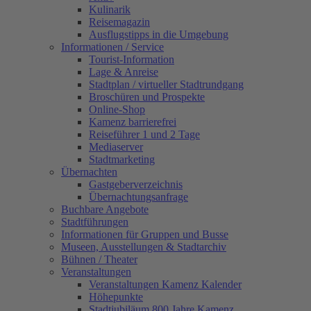
Kulinarik
Reisemagazin
Ausflugstipps in die Umgebung
Informationen / Service
Tourist-Information
Lage & Anreise
Stadtplan / virtueller Stadtrundgang
Broschüren und Prospekte
Online-Shop
Kamenz barrierefrei
Reiseführer 1 und 2 Tage
Mediaserver
Stadtmarketing
Übernachten
Gastgeberverzeichnis
Übernachtungsanfrage
Buchbare Angebote
Stadtführungen
Informationen für Gruppen und Busse
Museen, Ausstellungen & Stadtarchiv
Bühnen / Theater
Veranstaltungen
Veranstaltungen Kamenz Kalender
Höhepunkte
Stadtjubiläum 800 Jahre Kamenz