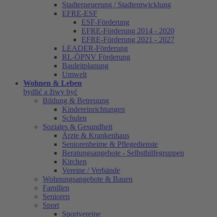
Stadterneuerung / Stadtentwicklung
EFRE-ESF
ESF-Förderung
EFRE-Förderung 2014 - 2020
EFRE-Förderung 2021 - 2027
LEADER-Förderung
RL-ÖPNV Förderung
Bauleitplanung
Umwelt
Wohnen & Leben
bydlić a žiwy być
Bildung & Betreuung
Kindereinrichtungen
Schulen
Soziales & Gesundheit
Ärzte & Krankenhaus
Seniorenheime & Pflegedienste
Beratungsangebote - Selbsthilfegruppen
Kirchen
Vereine / Verbände
Wohnungsangebote & Bauen
Familien
Senioren
Sport
Sportvereine