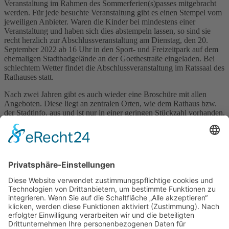
Veranstaltung im Rahmen des Sommerferien(s)passes mitgebracht
werden. Für jede besuchte Veranstaltung gibt es einen Stempel vom
jeweiligen Anbieter. Waren die Kinder bei mindestens einer
Veranstaltung und haben sich dies abstempeln lassen, so sind sie
recht herzlich zur Abschlussveranstaltung am Dienstag, den 20.
September 2022 ab 16 Uhr in den Sport- und Freizeitpark auf dem
ehemaligen Stadtbadgelände an der Goethestraße eingeladen. Bei
schlechtem Wetter findet die Abschlussveranstaltung im Ratssaal des
Rathauses statt.
Nach zwei Jahren gibt es auch wieder eine Broschüre mit allen
Angeboten. Diese liegt an zentralen Orten, wie dem Rathaus bzw.
der Stadtinfo, aus und ist nur in einer geringen Stückzahl vorhanden.
Die Broschüren sind vorrangig für die Familien gedacht, welche
keinen Internetzugang haben und werden diesen kostenlos
ausgehändigt.
Genauere Informationen erhalten Sie bei Frau Elena Johne,
Sachbearbeiterin für Jugend und Sport bei der Stadt Kamenz
(Telefon: 03578 379-233; E-Mail an elena.johne@stadt.kamenz.de).
Wir freuen uns auf eine zahlreiche Teilnahme.
Mit Vorfreude
Euer Ferien(s)pass-Team