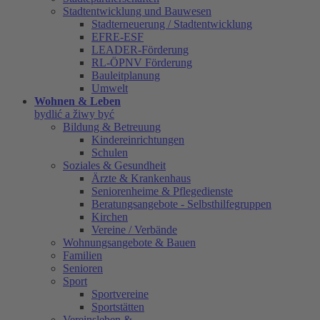
Stadtentwicklung und Bauwesen
Stadterneuerung / Stadtentwicklung
EFRE-ESF
LEADER-Förderung
RL-ÖPNV Förderung
Bauleitplanung
Umwelt
Wohnen & Leben
bydlić a žiwy być
Bildung & Betreuung
Kindereinrichtungen
Schulen
Soziales & Gesundheit
Ärzte & Krankenhaus
Seniorenheime & Pflegedienste
Beratungsangebote - Selbsthilfegruppen
Kirchen
Vereine / Verbände
Wohnungsangebote & Bauen
Familien
Senioren
Sport
Sportvereine
Sportstätten
Vereinsleben &