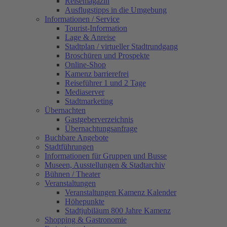
Reisemagazin
Ausflugstipps in die Umgebung
Informationen / Service
Tourist-Information
Lage & Anreise
Stadtplan / virtueller Stadtrundgang
Broschüren und Prospekte
Online-Shop
Kamenz barrierefrei
Reiseführer 1 und 2 Tage
Mediaserver
Stadtmarketing
Übernachten
Gastgeberverzeichnis
Übernachtungsanfrage
Buchbare Angebote
Stadtführungen
Informationen für Gruppen und Busse
Museen, Ausstellungen & Stadtarchiv
Bühnen / Theater
Veranstaltungen
Veranstaltungen Kamenz Kalender
Höhepunkte
Stadtjubiläum 800 Jahre Kamenz
Shopping & Gastronomie