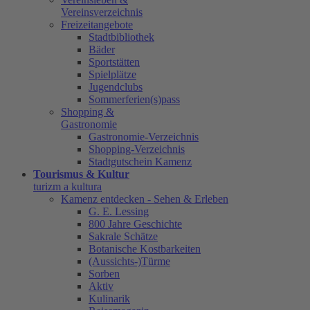
Vereinsverzeichnis
Freizeitangebote
Stadtbibliothek
Bäder
Sportstätten
Spielplätze
Jugendclubs
Sommerferien(s)pass
Shopping &
Gastronomie
Gastronomie-Verzeichnis
Shopping-Verzeichnis
Stadtgutschein Kamenz
Tourismus & Kultur
turizm a kultura
Kamenz entdecken - Sehen & Erleben
G. E. Lessing
800 Jahre Geschichte
Sakrale Schätze
Botanische Kostbarkeiten
(Aussichts-)Türme
Sorben
Aktiv
Kulinarik