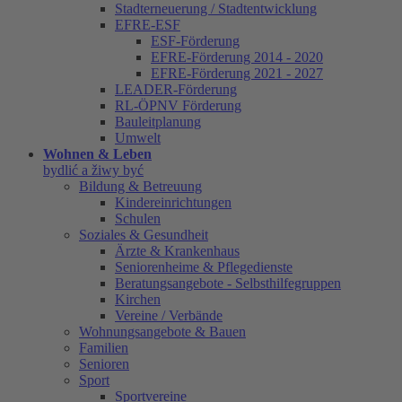
Stadterneuerung / Stadtentwicklung
EFRE-ESF
ESF-Förderung
EFRE-Förderung 2014 - 2020
EFRE-Förderung 2021 - 2027
LEADER-Förderung
RL-ÖPNV Förderung
Bauleitplanung
Umwelt
Wohnen & Leben
bydlić a žiwy być
Bildung & Betreuung
Kindereinrichtungen
Schulen
Soziales & Gesundheit
Ärzte & Krankenhaus
Seniorenheime & Pflegedienste
Beratungsangebote - Selbsthilfegruppen
Kirchen
Vereine / Verbände
Wohnungsangebote & Bauen
Familien
Senioren
Sport
Sportvereine