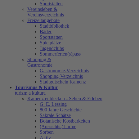
Sportstätten
Vereinsleben &
Vereinsverzeichnis
Freizeitangebote
Stadtbibliothek
Bäder
Sportstätten
Spielplätze
Jugendclubs
Sommerferien(s)pass
Shopping &
Gastronomie
Gastronomie-Verzeichnis
Shopping-Verzeichnis
Stadtgutschein Kamenz
Tourismus & Kultur
turizm a kultura
Kamenz entdecken - Sehen & Erleben
G. E. Lessing
800 Jahre Geschichte
Sakrale Schätze
Botanische Kostbarkeiten
(Aussichts-)Türme
Sorben
Aktiv