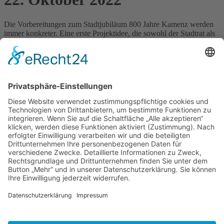
Die Vorbereitungen zum Stadtjubiläum 800 Jahre Kamenz werden
immer konkreter. Eine erste Projektidee, die sowohl der Stadtrat als
auch das Festkomitee bereits bestätigt haben, ist nun in der
Verwirklichung.
Es geht um den Start eines 800 Tage-Countdowns, d.h. den
Zeitraum bis zum eigentlichen Festjahr, das zum Jahreswechsel
2024/2025 beginnen soll. Am 22. Oktober 2022 sind ab dem späten
Nachmittag daher alle eingeladen, auf den Kamenzer Marktplatz zu
kommen. Geplant sind ein buntes Live-Musik-Programm, ein
Feuerwerk und natürlich das gemeinsame Anschalten einer
Countdown-Anzeige. Für das leibliche Wohl wird auch gesorgt
sein.
Weitere Details zum Programm werden noch veröffentlicht.
Zurück
»facebook.com/kamenz.news
»facebook.com/rathaus.kamenz
»facebook.com/Kamenz.Tourismus
»instagramm.com/stadt_kamenz
»instagramm.com/kamenz_tourismus