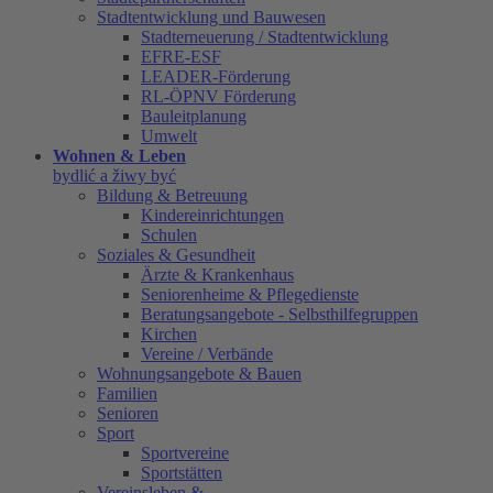
Stadtentwicklung und Bauwesen
Stadterneuerung / Stadtentwicklung
EFRE-ESF
LEADER-Förderung
RL-ÖPNV Förderung
Bauleitplanung
Umwelt
Wohnen & Leben
bydlić a žiwy być
Bildung & Betreuung
Kindereinrichtungen
Schulen
Soziales & Gesundheit
Ärzte & Krankenhaus
Seniorenheime & Pflegedienste
Beratungsangebote - Selbsthilfegruppen
Kirchen
Vereine / Verbände
Wohnungsangebote & Bauen
Familien
Senioren
Sport
Sportvereine
Sportstätten
Vereinsleben &