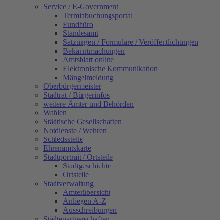
Service / E-Government
Terminbuchungsportal
Fundbüro
Standesamt
Satzungen / Formulare / Veröffentlichungen
Bekanntmachungen
Amtsblatt online
Elektronische Kommunikation
Mängelmeldung
Oberbürgermeister
Stadtrat / Bürgerinfos
weitere Ämter und Behörden
Wahlen
Städtische Gesellschaften
Notdienste / Wehren
Schiedsstelle
Ehrenamtskarte
Stadtportrait / Ortsteile
Stadtgeschichte
Ortsteile
Stadtverwaltung
Ämterübersicht
Anliegen A-Z
Ausschreibungen
Städtepartnerschaften