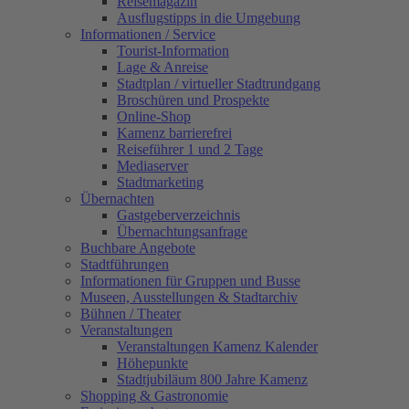
Reisemagazin
Ausflugstipps in die Umgebung
Informationen / Service
Tourist-Information
Lage & Anreise
Stadtplan / virtueller Stadtrundgang
Broschüren und Prospekte
Online-Shop
Kamenz barrierefrei
Reiseführer 1 und 2 Tage
Mediaserver
Stadtmarketing
Übernachten
Gastgeberverzeichnis
Übernachtungsanfrage
Buchbare Angebote
Stadtführungen
Informationen für Gruppen und Busse
Museen, Ausstellungen & Stadtarchiv
Bühnen / Theater
Veranstaltungen
Veranstaltungen Kamenz Kalender
Höhepunkte
Stadtjubiläum 800 Jahre Kamenz
Shopping & Gastronomie