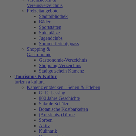
Vereinsverzeichnis
Freizeitangebote
Stadtbibliothek
Bäder
Sportstätten
Spielplätze
Jugendclubs
Sommerferien(s)pass
Shopping &
Gastronomie
Gastronomie-Verzeichnis
Shopping-Verzeichnis
Stadtgutschein Kamenz
Tourismus & Kultur
turizm a kultura
Kamenz entdecken - Sehen & Erleben
G. E. Lessing
800 Jahre Geschichte
Sakrale Schätze
Botanische Kostbarkeiten
(Aussichts-)Türme
Sorben
Aktiv
Kulinarik