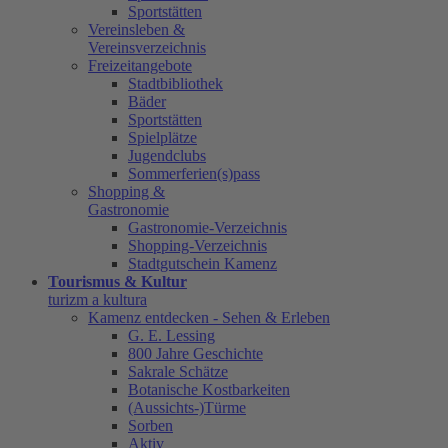
Sportstätten
Vereinsleben &
Vereinsverzeichnis
Freizeitangebote
Stadtbibliothek
Bäder
Sportstätten
Spielplätze
Jugendclubs
Sommerferien(s)pass
Shopping &
Gastronomie
Gastronomie-Verzeichnis
Shopping-Verzeichnis
Stadtgutschein Kamenz
Tourismus & Kultur
turizm a kultura
Kamenz entdecken - Sehen & Erleben
G. E. Lessing
800 Jahre Geschichte
Sakrale Schätze
Botanische Kostbarkeiten
(Aussichts-)Türme
Sorben
Aktiv