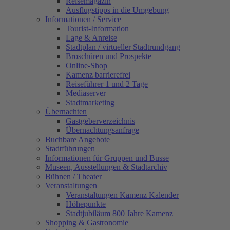
Reisemagazin
Ausflugstipps in die Umgebung
Informationen / Service
Tourist-Information
Lage & Anreise
Stadtplan / virtueller Stadtrundgang
Broschüren und Prospekte
Online-Shop
Kamenz barrierefrei
Reiseführer 1 und 2 Tage
Mediaserver
Stadtmarketing
Übernachten
Gastgeberverzeichnis
Übernachtungsanfrage
Buchbare Angebote
Stadtführungen
Informationen für Gruppen und Busse
Museen, Ausstellungen & Stadtarchiv
Bühnen / Theater
Veranstaltungen
Veranstaltungen Kamenz Kalender
Höhepunkte
Stadtjubiläum 800 Jahre Kamenz
Shopping & Gastronomie