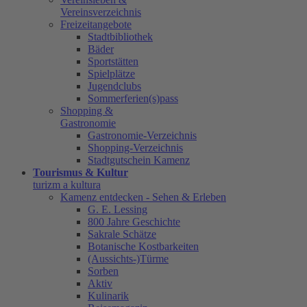
Vereinsverzeichnis
Freizeitangebote
Stadtbibliothek
Bäder
Sportstätten
Spielplätze
Jugendclubs
Sommerferien(s)pass
Shopping &
Gastronomie
Gastronomie-Verzeichnis
Shopping-Verzeichnis
Stadtgutschein Kamenz
Tourismus & Kultur
turizm a kultura
Kamenz entdecken - Sehen & Erleben
G. E. Lessing
800 Jahre Geschichte
Sakrale Schätze
Botanische Kostbarkeiten
(Aussichts-)Türme
Sorben
Aktiv
Kulinarik