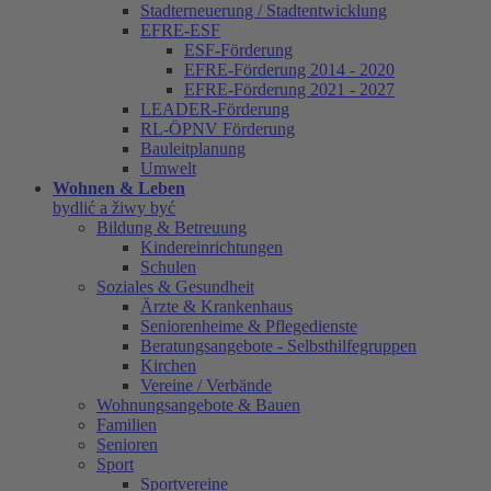
Stadterneuerung / Stadtentwicklung
EFRE-ESF
ESF-Förderung
EFRE-Förderung 2014 - 2020
EFRE-Förderung 2021 - 2027
LEADER-Förderung
RL-ÖPNV Förderung
Bauleitplanung
Umwelt
Wohnen & Leben
bydlić a žiwy być
Bildung & Betreuung
Kindereinrichtungen
Schulen
Soziales & Gesundheit
Ärzte & Krankenhaus
Seniorenheime & Pflegedienste
Beratungsangebote - Selbsthilfegruppen
Kirchen
Vereine / Verbände
Wohnungsangebote & Bauen
Familien
Senioren
Sport
Sportvereine