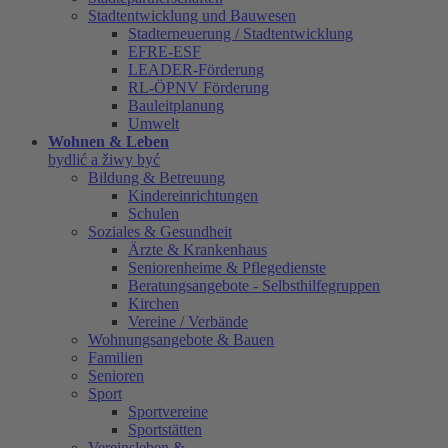
Stadtentwicklung und Bauwesen
Stadterneuerung / Stadtentwicklung
EFRE-ESF
LEADER-Förderung
RL-ÖPNV Förderung
Bauleitplanung
Umwelt
Wohnen & Leben
bydlić a žiwy być
Bildung & Betreuung
Kindereinrichtungen
Schulen
Soziales & Gesundheit
Ärzte & Krankenhaus
Seniorenheime & Pflegedienste
Beratungsangebote - Selbsthilfegruppen
Kirchen
Vereine / Verbände
Wohnungsangebote & Bauen
Familien
Senioren
Sport
Sportvereine
Sportstätten
Vereinsleben &