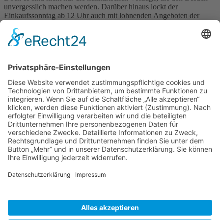
unvergesslich machen werden. Darüber hinaus lockt der
Einkaufssonntag ab 12 Uhr auch mit lohnenden Angeboten der
ortsansässigen Händler und Dienstleister. „Von Kopf bis Fuß auf
Kamenz eingestellt“ – könnte man sagen, denn der gute
Branchenmix in Kamenz bietet nahezu alles, was der Mensch zum
Leben braucht.
Der Einkaufssonntag mit dem Kamenzer Würstchen- und
Regionalmarkt wird zum Ort der Begegnung. Egal aus welchem
Winkel die Besucher kommen – beim gemeinsamen Essen, Trinken,
Einkaufen, Spielen, Musizieren, Rätseln, Basteln, Schauspielern und
Lachen scheint Zusammengehörigkeit das wichtigste, was zählt.
Der Programm-Flyer kann unter Website
www.kamenzer-
wuerstchen.com/wuerstchenmarkt.html
eingesehen werden.
Zurück
»facebook.com/kamenz.news
»facebook.com/rathaus.kamenz
»facebook.com/Kamenz.Tourismus
»instagramm.com/stadt_kamenz
»instagramm.com/kamenz_tourismus
»Sitemap
»Kontakt