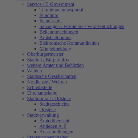
Service / E-Government
Terminbuchungsportal
Fundbüro
Standesamt
Satzungen / Formulare / Veröffentlichungen
Bekanntmachungen
Amtsblatt online
Elektronische Kommunikation
Mängelmeldung
Oberbürgermeister
Stadtrat / Bürgerinfos
weitere Ämter und Behörden
Wahlen
Städtische Gesellschaften
Notdienste / Wehren
Schiedsstelle
Ehrenamtskarte
Stadtportrait / Ortsteile
Stadtgeschichte
Ortsteile
Stadtverwaltung
Ämterübersicht
Anliegen A-Z
Ausschreibungen
Städtepartnerschaften