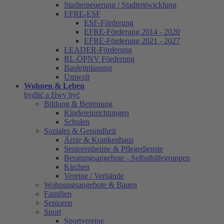
Stadterneuerung / Stadtentwicklung
EFRE-ESF
ESF-Förderung
EFRE-Förderung 2014 - 2020
EFRE-Förderung 2021 - 2027
LEADER-Förderung
RL-ÖPNV Förderung
Bauleitplanung
Umwelt
Wohnen & Leben
bydlić a žiwy być
Bildung & Betreuung
Kindereinrichtungen
Schulen
Soziales & Gesundheit
Ärzte & Krankenhaus
Seniorenheime & Pflegedienste
Beratungsangebote - Selbsthilfegruppen
Kirchen
Vereine / Verbände
Wohnungsangebote & Bauen
Familien
Senioren
Sport
Sportvereine