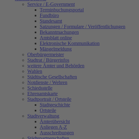
Service / E-Government
Terminbuchungsportal
Fundbüro
Standesamt
Satzungen / Formulare / Veröffentlichungen
Bekanntmachungen
Amtsblatt online
Elektronische Kommunikation
Mängelmeldung
Oberbürgermeister
Stadtrat / Bürgerinfos
weitere Ämter und Behörden
Wahlen
Städtische Gesellschaften
Notdienste / Wehren
Schiedsstelle
Ehrenamtskarte
Stadtportrait / Ortsteile
Stadtgeschichte
Ortsteile
Stadtverwaltung
Ämterübersicht
Anliegen A-Z
Ausschreibungen
Städtepartnerschaften