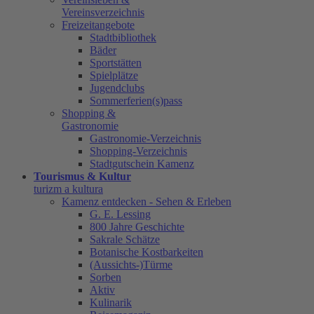
Vereinsverzeichnis
Freizeitangebote
Stadtbibliothek
Bäder
Sportstätten
Spielplätze
Jugendclubs
Sommerferien(s)pass
Shopping &
Gastronomie
Gastronomie-Verzeichnis
Shopping-Verzeichnis
Stadtgutschein Kamenz
Tourismus & Kultur
turizm a kultura
Kamenz entdecken - Sehen & Erleben
G. E. Lessing
800 Jahre Geschichte
Sakrale Schätze
Botanische Kostbarkeiten
(Aussichts-)Türme
Sorben
Aktiv
Kulinarik