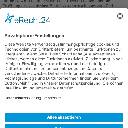
für die Bewirtschaftung städtischen Liegenschaften oder die
Erhöhung des städtischen Betriebskostenzuschusses zum Ziel
haben, für deren Umsetzung die Stadt Kamenz nicht zuständig ist
(in der Verantwortung von Dritten) sowie die Einrichtungen,
Initiativen oder Projekte außerhalb der Stadt Kamenz begünstigen.
Personalkosten werden nicht gefördert.
Die Vorschläge sollen einen Betrag von 200 EUR nicht unter-
(Bagatellgrenze) und einen Betrag von 2.000 EUR nicht
überschreiten.
Für Rückfragen hinsichtlich der Antragstellung sind unter der
Telefonnummer 03578 379 120 möglich.
Richtlinie
Zurück
»facebook.com/kamenz.news
»facebook.com/rathaus.kamenz
»facebook.com/Kamenz.Tourismus
»instagramm.com/stadt_kamenz
»instagramm.com/kamenz_tourismus
»Sitemap
»Kontakt
»Barrierefreiheit