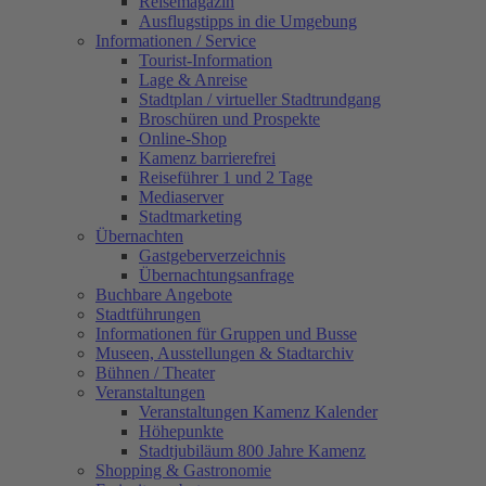
Reisemagazin
Ausflugstipps in die Umgebung
Informationen / Service
Tourist-Information
Lage & Anreise
Stadtplan / virtueller Stadtrundgang
Broschüren und Prospekte
Online-Shop
Kamenz barrierefrei
Reiseführer 1 und 2 Tage
Mediaserver
Stadtmarketing
Übernachten
Gastgeberverzeichnis
Übernachtungsanfrage
Buchbare Angebote
Stadtführungen
Informationen für Gruppen und Busse
Museen, Ausstellungen & Stadtarchiv
Bühnen / Theater
Veranstaltungen
Veranstaltungen Kamenz Kalender
Höhepunkte
Stadtjubiläum 800 Jahre Kamenz
Shopping & Gastronomie