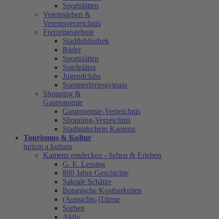
Sportstätten
Vereinsleben &
Vereinsverzeichnis
Freizeitangebote
Stadtbibliothek
Bäder
Sportstätten
Spielplätze
Jugendclubs
Sommerferien(s)pass
Shopping &
Gastronomie
Gastronomie-Verzeichnis
Shopping-Verzeichnis
Stadtgutschein Kamenz
Tourismus & Kultur
turizm a kultura
Kamenz entdecken - Sehen & Erleben
G. E. Lessing
800 Jahre Geschichte
Sakrale Schätze
Botanische Kostbarkeiten
(Aussichts-)Türme
Sorben
Aktiv