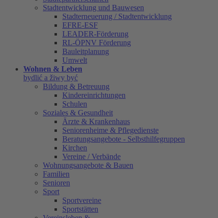
Stadtentwicklung und Bauwesen
Stadterneuerung / Stadtentwicklung
EFRE-ESF
LEADER-Förderung
RL-ÖPNV Förderung
Bauleitplanung
Umwelt
Wohnen & Leben
bydlić a žiwy być
Bildung & Betreuung
Kindereinrichtungen
Schulen
Soziales & Gesundheit
Ärzte & Krankenhaus
Seniorenheime & Pflegedienste
Beratungsangebote - Selbsthilfegruppen
Kirchen
Vereine / Verbände
Wohnungsangebote & Bauen
Familien
Senioren
Sport
Sportvereine
Sportstätten
Vereinsleben &