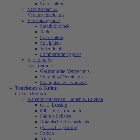
Sportstätten
Vereinsleben &
Vereinsverzeichnis
Freizeitangebote
Stadtbibliothek
Bäder
Sportstätten
Spielplätze
Jugendclubs
Sommerferien(s)pass
Shopping &
Gastronomie
Gastronomie-Verzeichnis
Shopping-Verzeichnis
Stadtgutschein Kamenz
Tourismus & Kultur
turizm a kultura
Kamenz entdecken - Sehen & Erleben
G. E. Lessing
800 Jahre Geschichte
Sakrale Schätze
Botanische Kostbarkeiten
(Aussichts-)Türme
Sorben
Aktiv