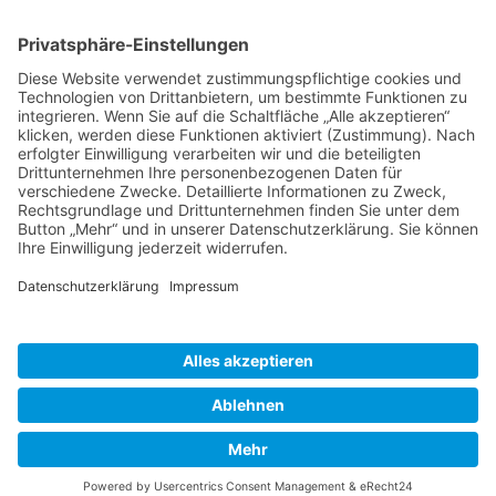
09.00 -
12.00 Uhr
Donnerstag:
und 13.00
- 16.00
Uhr
09.00 -
Freitag:
12.00 Uhr
Zurück
»facebook.com/kamenz.news
»facebook.com/rathaus.kamenz
»facebook.com/Kamenz.Tourismus
»instagramm.com/stadt_kamenz
»instagramm.com/kamenz_tourismus
»Sitemap
»Kontakt
»Barrierefreiheit
»Elektronische Kommunikation
»Datenschutz
»Impressum