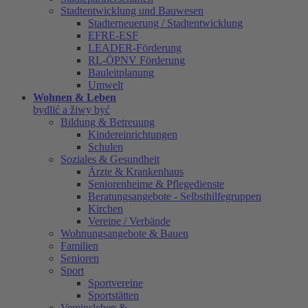
Stadtentwicklung und Bauwesen
Stadterneuerung / Stadtentwicklung
EFRE-ESF
LEADER-Förderung
RL-ÖPNV Förderung
Bauleitplanung
Umwelt
Wohnen & Leben
bydlić a žiwy być
Bildung & Betreuung
Kindereinrichtungen
Schulen
Soziales & Gesundheit
Ärzte & Krankenhaus
Seniorenheime & Pflegedienste
Beratungsangebote - Selbsthilfegruppen
Kirchen
Vereine / Verbände
Wohnungsangebote & Bauen
Familien
Senioren
Sport
Sportvereine
Sportstätten
Vereinsleben &