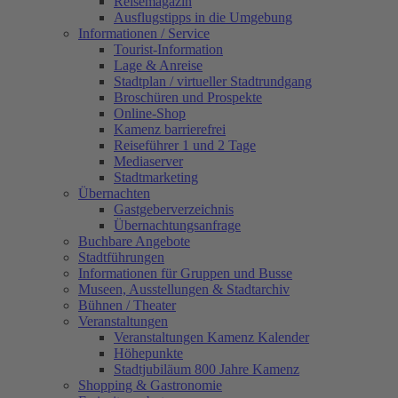
Reisemagazin
Ausflugstipps in die Umgebung
Informationen / Service
Tourist-Information
Lage & Anreise
Stadtplan / virtueller Stadtrundgang
Broschüren und Prospekte
Online-Shop
Kamenz barrierefrei
Reiseführer 1 und 2 Tage
Mediaserver
Stadtmarketing
Übernachten
Gastgeberverzeichnis
Übernachtungsanfrage
Buchbare Angebote
Stadtführungen
Informationen für Gruppen und Busse
Museen, Ausstellungen & Stadtarchiv
Bühnen / Theater
Veranstaltungen
Veranstaltungen Kamenz Kalender
Höhepunkte
Stadtjubiläum 800 Jahre Kamenz
Shopping & Gastronomie