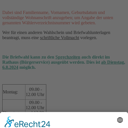
Dabei sind Familienname, Vornamen, Geburtsdatum und
vollständige Wohnanschrift anzugeben; um Angabe der unten
genannten Wählerverzeichnisnummer wird gebeten.
Wer für einen anderen Wahlschein und Briefwahlunterlagen
beantragt, muss eine
schriftliche Vollmacht
vorlegen.
Die Briefwahl kann zu den
Sprechzeiten
auch direkt im
Rathaus (Bürgerservice) ausgeübt werden. Dies ist
ab Dienstag,
6.8.2024
möglich.
09.00 -
Montag:
12.00 Uhr
09.00 -
12.00 Uhr
Dienstag:
und 13.00
- 18.00
Uhr