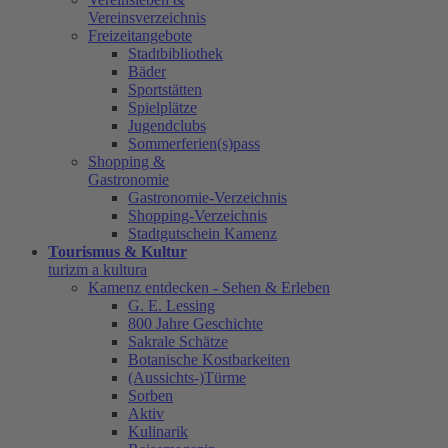
Vereinsverzeichnis
Freizeitangebote
Stadtbibliothek
Bäder
Sportstätten
Spielplätze
Jugendclubs
Sommerferien(s)pass
Shopping &
Gastronomie
Gastronomie-Verzeichnis
Shopping-Verzeichnis
Stadtgutschein Kamenz
Tourismus & Kultur
turizm a kultura
Kamenz entdecken - Sehen & Erleben
G. E. Lessing
800 Jahre Geschichte
Sakrale Schätze
Botanische Kostbarkeiten
(Aussichts-)Türme
Sorben
Aktiv
Kulinarik