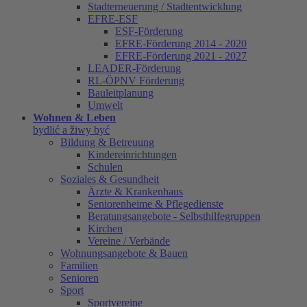
Stadterneuerung / Stadtentwicklung
EFRE-ESF
ESF-Förderung
EFRE-Förderung 2014 - 2020
EFRE-Förderung 2021 - 2027
LEADER-Förderung
RL-ÖPNV Förderung
Bauleitplanung
Umwelt
Wohnen & Leben
bydlić a žiwy być
Bildung & Betreuung
Kindereinrichtungen
Schulen
Soziales & Gesundheit
Ärzte & Krankenhaus
Seniorenheime & Pflegedienste
Beratungsangebote - Selbsthilfegruppen
Kirchen
Vereine / Verbände
Wohnungsangebote & Bauen
Familien
Senioren
Sport
Sportvereine