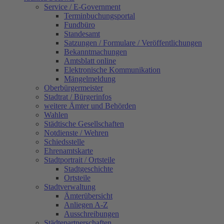
Service / E-Government
Terminbuchungsportal
Fundbüro
Standesamt
Satzungen / Formulare / Veröffentlichungen
Bekanntmachungen
Amtsblatt online
Elektronische Kommunikation
Mängelmeldung
Oberbürgermeister
Stadtrat / Bürgerinfos
weitere Ämter und Behörden
Wahlen
Städtische Gesellschaften
Notdienste / Wehren
Schiedsstelle
Ehrenamtskarte
Stadtportrait / Ortsteile
Stadtgeschichte
Ortsteile
Stadtverwaltung
Ämterübersicht
Anliegen A-Z
Ausschreibungen
Städtepartnerschaften