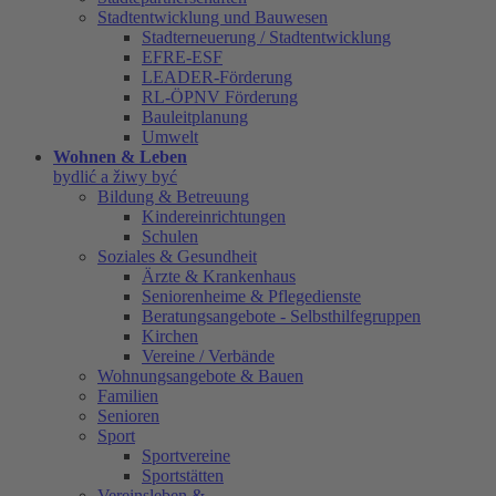
Stadtentwicklung und Bauwesen
Stadterneuerung / Stadtentwicklung
EFRE-ESF
LEADER-Förderung
RL-ÖPNV Förderung
Bauleitplanung
Umwelt
Wohnen & Leben
bydlić a žiwy być
Bildung & Betreuung
Kindereinrichtungen
Schulen
Soziales & Gesundheit
Ärzte & Krankenhaus
Seniorenheime & Pflegedienste
Beratungsangebote - Selbsthilfegruppen
Kirchen
Vereine / Verbände
Wohnungsangebote & Bauen
Familien
Senioren
Sport
Sportvereine
Sportstätten
Vereinsleben &