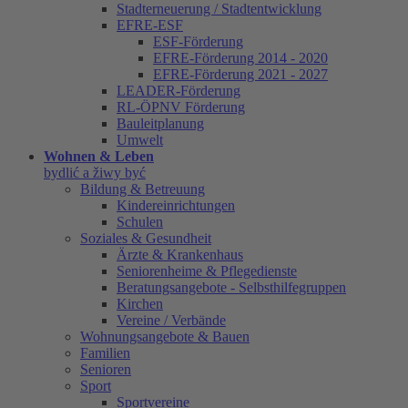
Stadterneuerung / Stadtentwicklung
EFRE-ESF
ESF-Förderung
EFRE-Förderung 2014 - 2020
EFRE-Förderung 2021 - 2027
LEADER-Förderung
RL-ÖPNV Förderung
Bauleitplanung
Umwelt
Wohnen & Leben
bydlić a žiwy być
Bildung & Betreuung
Kindereinrichtungen
Schulen
Soziales & Gesundheit
Ärzte & Krankenhaus
Seniorenheime & Pflegedienste
Beratungsangebote - Selbsthilfegruppen
Kirchen
Vereine / Verbände
Wohnungsangebote & Bauen
Familien
Senioren
Sport
Sportvereine