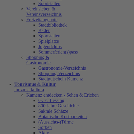
Sportstätten
Vereinsleben &
Vereinsverzeichnis
Freizeitangebote
Stadtbibliothek
Bäder
Sportstätten
Spielplätze
Jugendclubs
Sommerferien(s)pass
Shopping &
Gastronomie
Gastronomie-Verzeichnis
Shopping-Verzeichnis
Stadtgutschein Kamenz
Tourismus & Kultur
turizm a kultura
Kamenz entdecken - Sehen & Erleben
G. E. Lessing
800 Jahre Geschichte
Sakrale Schätze
Botanische Kostbarkeiten
(Aussichts-)Türme
Sorben
Aktiv