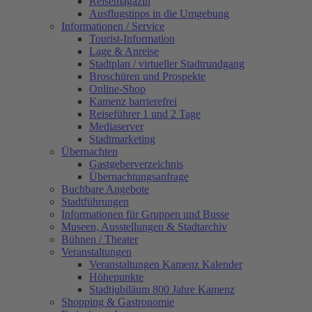
Reisemagazin
Ausflugstipps in die Umgebung
Informationen / Service
Tourist-Information
Lage & Anreise
Stadtplan / virtueller Stadtrundgang
Broschüren und Prospekte
Online-Shop
Kamenz barrierefrei
Reiseführer 1 und 2 Tage
Mediaserver
Stadtmarketing
Übernachten
Gastgeberverzeichnis
Übernachtungsanfrage
Buchbare Angebote
Stadtführungen
Informationen für Gruppen und Busse
Museen, Ausstellungen & Stadtarchiv
Bühnen / Theater
Veranstaltungen
Veranstaltungen Kamenz Kalender
Höhepunkte
Stadtjubiläum 800 Jahre Kamenz
Shopping & Gastronomie