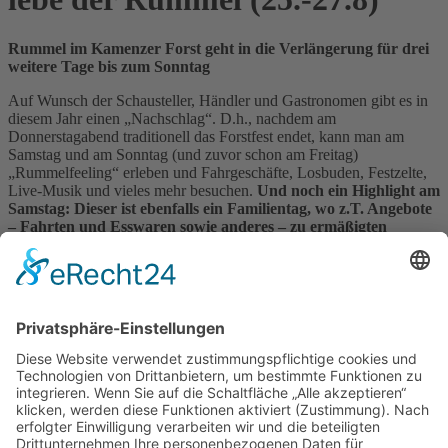
Rummel im Kamenzer Forst geht in die Verlängerung für drei
weitere Tage bis zum Sonntag
Auf Wunsch der Schausteller, Händler und Gastronomen gibt es in
diesem Jahr einen „Nachschlag“. D.h., nachdem am
Donnerstagabend traditionell das Forstfest endet, kann man am
Samstag und am Sonntag (und zuvor schon am Freitag)
„Rummelfeeling“ erleben und Fahrgeschäfte, Losbuden, Festzelte,
Live-Musik und vieles mehr besuchen.
Und noch ein Highlight am
Samstag: Dieser ist ebenfalls ein Familientag, wo z.T. Angebote
– Fahrten und Esswaren sowie anderes – zu ermäßigten
Preisen angeboten werden.
Die Öffnungszeiten sind:
Freitag, 25. August 00 bis
23.30
Uhr (um eine halbe
Stunde verlängert)
Samstag, 26. August 00 bis 24.00 Uhr
Sonntag, 27. August 00 bis 19.00 Uhr
Alle weiteren Informationen sind zu finden unter
www.forstfest-