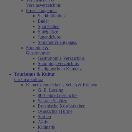
Vereinsverzeichnis
Freizeitangebote
Stadtbibliothek
Bäder
Sportstätten
Spielplätze
Jugendclubs
Sommerferien(s)pass
Shopping &
Gastronomie
Gastronomie-Verzeichnis
Shopping-Verzeichnis
Stadtgutschein Kamenz
Tourismus & Kultur
turizm a kultura
Kamenz entdecken - Sehen & Erleben
G. E. Lessing
800 Jahre Geschichte
Sakrale Schätze
Botanische Kostbarkeiten
(Aussichts-)Türme
Sorben
Aktiv
Kulinarik