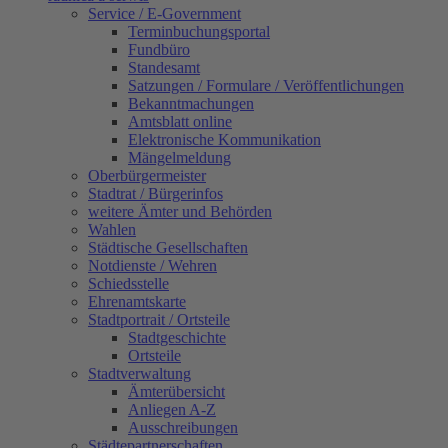
Service / E-Government
Terminbuchungsportal
Fundbüro
Standesamt
Satzungen / Formulare / Veröffentlichungen
Bekanntmachungen
Amtsblatt online
Elektronische Kommunikation
Mängelmeldung
Oberbürgermeister
Stadtrat / Bürgerinfos
weitere Ämter und Behörden
Wahlen
Städtische Gesellschaften
Notdienste / Wehren
Schiedsstelle
Ehrenamtskarte
Stadtportrait / Ortsteile
Stadtgeschichte
Ortsteile
Stadtverwaltung
Ämterübersicht
Anliegen A-Z
Ausschreibungen
Städtepartnerschaften