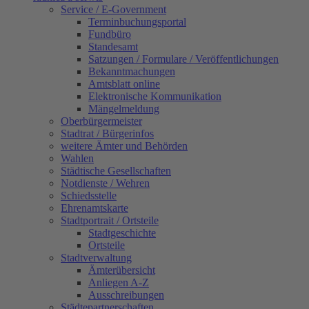
Service / E-Government
Terminbuchungsportal
Fundbüro
Standesamt
Satzungen / Formulare / Veröffentlichungen
Bekanntmachungen
Amtsblatt online
Elektronische Kommunikation
Mängelmeldung
Oberbürgermeister
Stadtrat / Bürgerinfos
weitere Ämter und Behörden
Wahlen
Städtische Gesellschaften
Notdienste / Wehren
Schiedsstelle
Ehrenamtskarte
Stadtportrait / Ortsteile
Stadtgeschichte
Ortsteile
Stadtverwaltung
Ämterübersicht
Anliegen A-Z
Ausschreibungen
Städtepartnerschaften