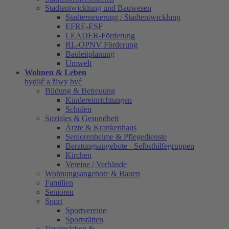
Stadtentwicklung und Bauwesen
Stadterneuerung / Stadtentwicklung
EFRE-ESF
LEADER-Förderung
RL-ÖPNV Förderung
Bauleitplanung
Umwelt
Wohnen & Leben
bydlić a žiwy być
Bildung & Betreuung
Kindereinrichtungen
Schulen
Soziales & Gesundheit
Ärzte & Krankenhaus
Seniorenheime & Pflegedienste
Beratungsangebote - Selbsthilfegruppen
Kirchen
Vereine / Verbände
Wohnungsangebote & Bauen
Familien
Senioren
Sport
Sportvereine
Sportstätten
Vereinsleben &