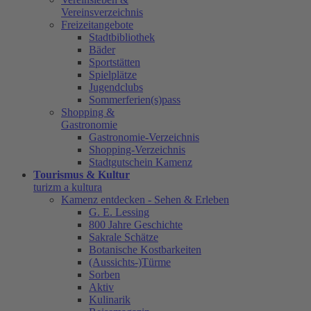
Vereinsverzeichnis
Freizeitangebote
Stadtbibliothek
Bäder
Sportstätten
Spielplätze
Jugendclubs
Sommerferien(s)pass
Shopping &
Gastronomie
Gastronomie-Verzeichnis
Shopping-Verzeichnis
Stadtgutschein Kamenz
Tourismus & Kultur
turizm a kultura
Kamenz entdecken - Sehen & Erleben
G. E. Lessing
800 Jahre Geschichte
Sakrale Schätze
Botanische Kostbarkeiten
(Aussichts-)Türme
Sorben
Aktiv
Kulinarik