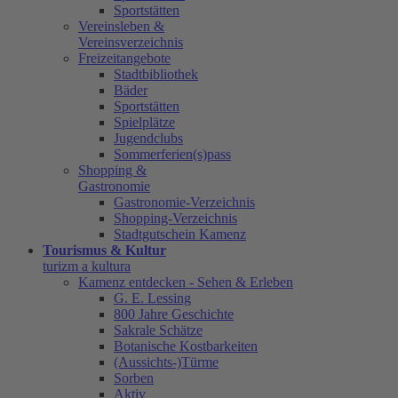
Sportstätten
Vereinsleben &
Vereinsverzeichnis
Freizeitangebote
Stadtbibliothek
Bäder
Sportstätten
Spielplätze
Jugendclubs
Sommerferien(s)pass
Shopping &
Gastronomie
Gastronomie-Verzeichnis
Shopping-Verzeichnis
Stadtgutschein Kamenz
Tourismus & Kultur
turizm a kultura
Kamenz entdecken - Sehen & Erleben
G. E. Lessing
800 Jahre Geschichte
Sakrale Schätze
Botanische Kostbarkeiten
(Aussichts-)Türme
Sorben
Aktiv