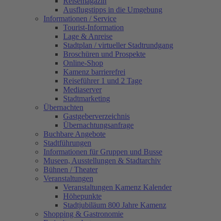
Reisemagazin
Ausflugstipps in die Umgebung
Informationen / Service
Tourist-Information
Lage & Anreise
Stadtplan / virtueller Stadtrundgang
Broschüren und Prospekte
Online-Shop
Kamenz barrierefrei
Reiseführer 1 und 2 Tage
Mediaserver
Stadtmarketing
Übernachten
Gastgeberverzeichnis
Übernachtungsanfrage
Buchbare Angebote
Stadtführungen
Informationen für Gruppen und Busse
Museen, Ausstellungen & Stadtarchiv
Bühnen / Theater
Veranstaltungen
Veranstaltungen Kamenz Kalender
Höhepunkte
Stadtjubiläum 800 Jahre Kamenz
Shopping & Gastronomie