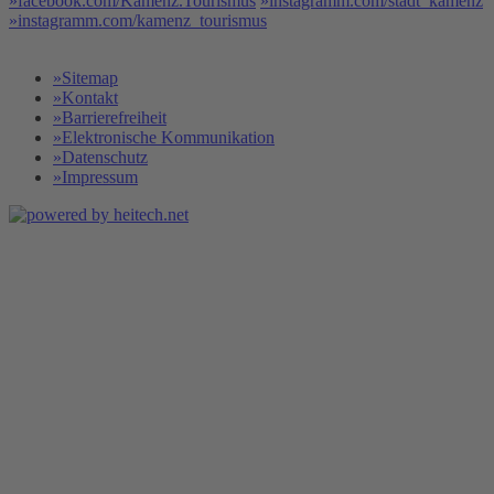
»facebook.com/Kamenz.Tourismus
»instagramm.com/stadt_kamenz
»instagramm.com/kamenz_tourismus
»Sitemap
»Kontakt
»Barrierefreiheit
»Elektronische Kommunikation
»Datenschutz
»Impressum