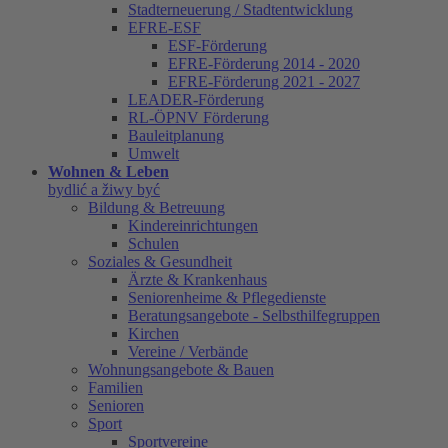
Stadterneuerung / Stadtentwicklung
EFRE-ESF
ESF-Förderung
EFRE-Förderung 2014 - 2020
EFRE-Förderung 2021 - 2027
LEADER-Förderung
RL-ÖPNV Förderung
Bauleitplanung
Umwelt
Wohnen & Leben
bydlić a žiwy być
Bildung & Betreuung
Kindereinrichtungen
Schulen
Soziales & Gesundheit
Ärzte & Krankenhaus
Seniorenheime & Pflegedienste
Beratungsangebote - Selbsthilfegruppen
Kirchen
Vereine / Verbände
Wohnungsangebote & Bauen
Familien
Senioren
Sport
Sportvereine