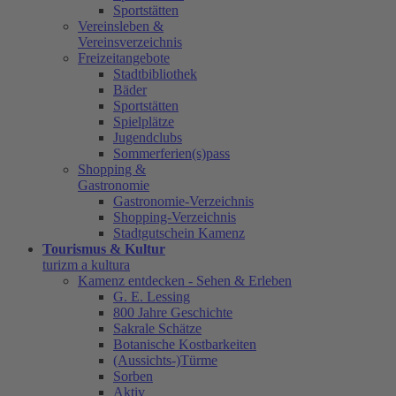
Sportstätten
Vereinsleben &
Vereinsverzeichnis
Freizeitangebote
Stadtbibliothek
Bäder
Sportstätten
Spielplätze
Jugendclubs
Sommerferien(s)pass
Shopping &
Gastronomie
Gastronomie-Verzeichnis
Shopping-Verzeichnis
Stadtgutschein Kamenz
Tourismus & Kultur
turizm a kultura
Kamenz entdecken - Sehen & Erleben
G. E. Lessing
800 Jahre Geschichte
Sakrale Schätze
Botanische Kostbarkeiten
(Aussichts-)Türme
Sorben
Aktiv