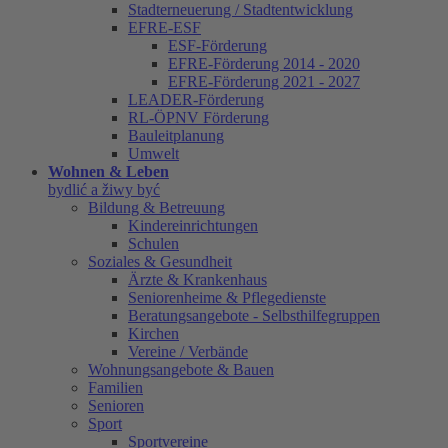
Stadterneuerung / Stadtentwicklung
EFRE-ESF
ESF-Förderung
EFRE-Förderung 2014 - 2020
EFRE-Förderung 2021 - 2027
LEADER-Förderung
RL-ÖPNV Förderung
Bauleitplanung
Umwelt
Wohnen & Leben
bydlić a žiwy być
Bildung & Betreuung
Kindereinrichtungen
Schulen
Soziales & Gesundheit
Ärzte & Krankenhaus
Seniorenheime & Pflegedienste
Beratungsangebote - Selbsthilfegruppen
Kirchen
Vereine / Verbände
Wohnungsangebote & Bauen
Familien
Senioren
Sport
Sportvereine