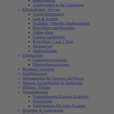
Reisemagazin
Ausflugstipps in die Umgebung
Informationen / Service
Tourist-Information
Lage & Anreise
Stadtplan / virtueller Stadtrundgang
Broschüren und Prospekte
Online-Shop
Kamenz barrierefrei
Reiseführer 1 und 2 Tage
Mediaserver
Stadtmarketing
Übernachten
Gastgeberverzeichnis
Übernachtungsanfrage
Buchbare Angebote
Stadtführungen
Informationen für Gruppen und Busse
Museen, Ausstellungen & Stadtarchiv
Bühnen / Theater
Veranstaltungen
Veranstaltungen Kamenz Kalender
Höhepunkte
Stadtjubiläum 800 Jahre Kamenz
Shopping & Gastronomie