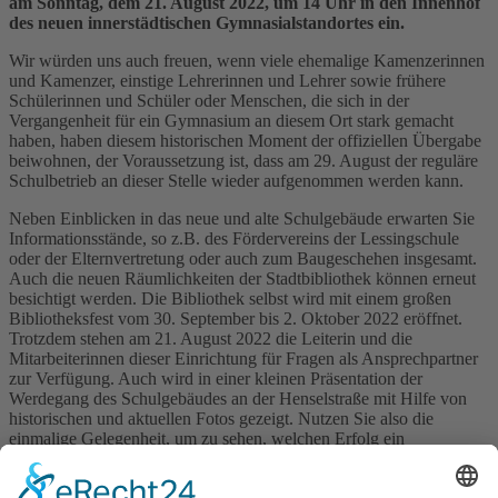
am Sonntag, dem 21. August 2022, um 14 Uhr in den Innenhof
des neuen innerstädtischen Gymnasialstandortes ein.
Wir würden uns auch freuen, wenn viele ehemalige Kamenzerinnen
und Kamenzer, einstige Lehrerinnen und Lehrer sowie frühere
Schülerinnen und Schüler oder Menschen, die sich in der
Vergangenheit für ein Gymnasium an diesem Ort stark gemacht
haben, haben diesem historischen Moment der offiziellen Übergabe
beiwohnen, der Voraussetzung ist, dass am 29. August der reguläre
Schulbetrieb an dieser Stelle wieder aufgenommen werden kann.
Neben Einblicken in das neue und alte Schulgebäude erwarten Sie
Informationsstände, so z.B. des Fördervereins der Lessingschule
oder der Elternvertretung oder auch zum Baugeschehen insgesamt.
Auch die neuen Räumlichkeiten der Stadtbibliothek können erneut
besichtigt werden. Die Bibliothek selbst wird mit einem großen
Bibliotheksfest vom 30. September bis 2. Oktober 2022 eröffnet.
Trotzdem stehen am 21. August 2022 die Leiterin und die
Mitarbeiterinnen dieser Einrichtung für Fragen als Ansprechpartner
zur Verfügung. Auch wird in einer kleinen Präsentation der
Werdegang des Schulgebäudes an der Henselstraße mit Hilfe von
historischen und aktuellen Fotos gezeigt. Nutzen Sie also die
einmalige Gelegenheit, um zu sehen, welchen Erfolg ein
gemeinschaftliches Wirken von Landkreis und Stadt hervorbringen
kann. Für das leibliche Wohl ist ebenfalls gesorgt.