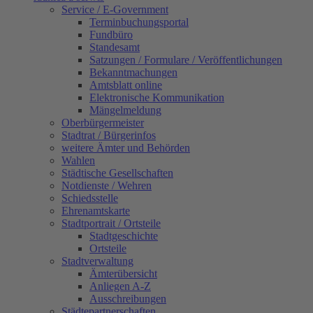
Service / E-Government
Terminbuchungsportal
Fundbüro
Standesamt
Satzungen / Formulare / Veröffentlichungen
Bekanntmachungen
Amtsblatt online
Elektronische Kommunikation
Mängelmeldung
Oberbürgermeister
Stadtrat / Bürgerinfos
weitere Ämter und Behörden
Wahlen
Städtische Gesellschaften
Notdienste / Wehren
Schiedsstelle
Ehrenamtskarte
Stadtportrait / Ortsteile
Stadtgeschichte
Ortsteile
Stadtverwaltung
Ämterübersicht
Anliegen A-Z
Ausschreibungen
Städtepartnerschaften