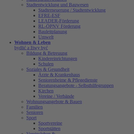
Stadtentwicklung und Bauwesen
Stadterneuerung / Stadtentwicklung
EFRE-ESF
LEADER-Förderung
RL-ÖPNV Förderung
Bauleitplanung
Umwelt
Wohnen & Leben
bydlić a žiwy być
Bildung & Betreuung
Kindereinrichtungen
Schulen
Soziales & Gesundheit
Ärzte & Krankenhaus
Seniorenheime & Pflegedienste
Beratungsangebote - Selbsthilfegruppen
Kirchen
Vereine / Verbände
Wohnungsangebote & Bauen
Familien
Senioren
Sport
Sportvereine
Sportstätten
Vereinsleben &