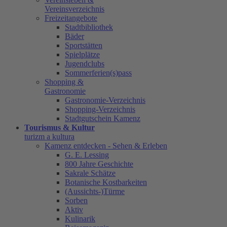
Vereinsverzeichnis
Freizeitangebote
Stadtbibliothek
Bäder
Sportstätten
Spielplätze
Jugendclubs
Sommerferien(s)pass
Shopping &
Gastronomie
Gastronomie-Verzeichnis
Shopping-Verzeichnis
Stadtgutschein Kamenz
Tourismus & Kultur
turizm a kultura
Kamenz entdecken - Sehen & Erleben
G. E. Lessing
800 Jahre Geschichte
Sakrale Schätze
Botanische Kostbarkeiten
(Aussichts-)Türme
Sorben
Aktiv
Kulinarik