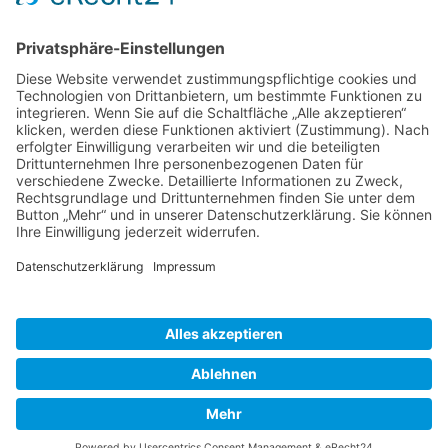
Michael Harig Roland Dantz
Udo Witschas
Landrat Oberbürgermeister
1. Beigeordneter
des Landkreises Bautzen der Lessingstadt Kamenz
des Landrates
Zurück
»facebook.com/kamenz.news
»facebook.com/rathaus.kamenz
»facebook.com/Kamenz.Tourismus
»instagramm.com/stadt_kamenz
»instagramm.com/kamenz_tourismus
»Sitemap
»Kontakt
»Barrierefreiheit
»Elektronische Kommunikation
»Datenschutz
»Impressum