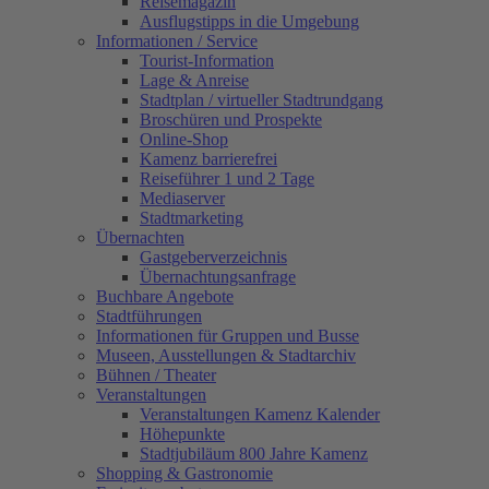
Reisemagazin
Ausflugstipps in die Umgebung
Informationen / Service
Tourist-Information
Lage & Anreise
Stadtplan / virtueller Stadtrundgang
Broschüren und Prospekte
Online-Shop
Kamenz barrierefrei
Reiseführer 1 und 2 Tage
Mediaserver
Stadtmarketing
Übernachten
Gastgeberverzeichnis
Übernachtungsanfrage
Buchbare Angebote
Stadtführungen
Informationen für Gruppen und Busse
Museen, Ausstellungen & Stadtarchiv
Bühnen / Theater
Veranstaltungen
Veranstaltungen Kamenz Kalender
Höhepunkte
Stadtjubiläum 800 Jahre Kamenz
Shopping & Gastronomie