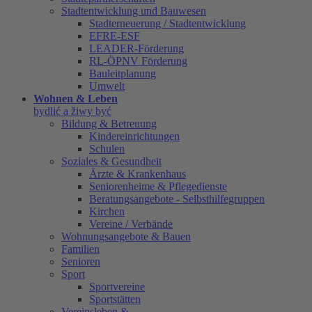
Stadtentwicklung und Bauwesen
Stadterneuerung / Stadtentwicklung
EFRE-ESF
LEADER-Förderung
RL-ÖPNV Förderung
Bauleitplanung
Umwelt
Wohnen & Leben
bydlić a žiwy być
Bildung & Betreuung
Kindereinrichtungen
Schulen
Soziales & Gesundheit
Ärzte & Krankenhaus
Seniorenheime & Pflegedienste
Beratungsangebote - Selbsthilfegruppen
Kirchen
Vereine / Verbände
Wohnungsangebote & Bauen
Familien
Senioren
Sport
Sportvereine
Sportstätten
Vereinsleben &