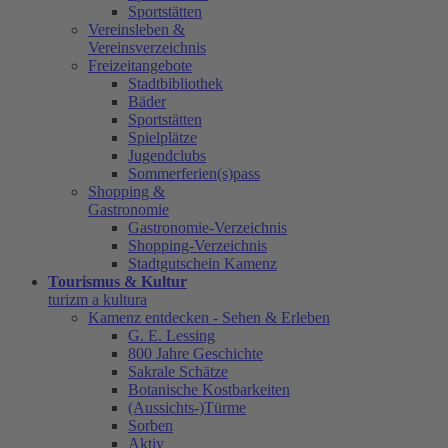
Sportstätten
Vereinsleben &
Vereinsverzeichnis
Freizeitangebote
Stadtbibliothek
Bäder
Sportstätten
Spielplätze
Jugendclubs
Sommerferien(s)pass
Shopping &
Gastronomie
Gastronomie-Verzeichnis
Shopping-Verzeichnis
Stadtgutschein Kamenz
Tourismus & Kultur
turizm a kultura
Kamenz entdecken - Sehen & Erleben
G. E. Lessing
800 Jahre Geschichte
Sakrale Schätze
Botanische Kostbarkeiten
(Aussichts-)Türme
Sorben
Aktiv