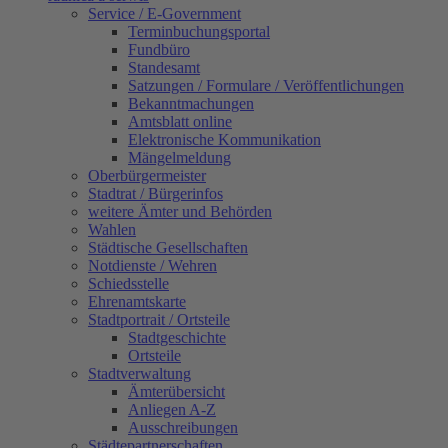
Service / E-Government
Terminbuchungsportal
Fundbüro
Standesamt
Satzungen / Formulare / Veröffentlichungen
Bekanntmachungen
Amtsblatt online
Elektronische Kommunikation
Mängelmeldung
Oberbürgermeister
Stadtrat / Bürgerinfos
weitere Ämter und Behörden
Wahlen
Städtische Gesellschaften
Notdienste / Wehren
Schiedsstelle
Ehrenamtskarte
Stadtportrait / Ortsteile
Stadtgeschichte
Ortsteile
Stadtverwaltung
Ämterübersicht
Anliegen A-Z
Ausschreibungen
Städtepartnerschaften