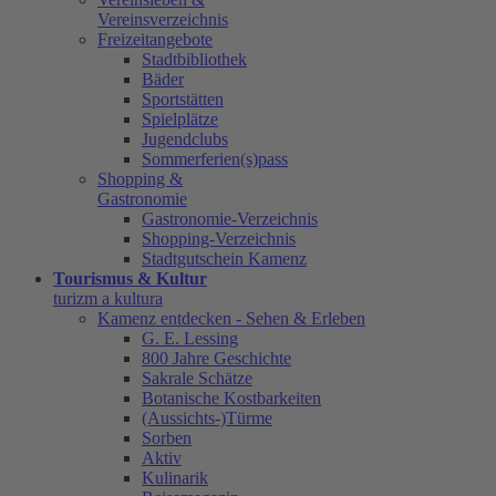
Vereinsverzeichnis
Freizeitangebote
Stadtbibliothek
Bäder
Sportstätten
Spielplätze
Jugendclubs
Sommerferien(s)pass
Shopping &
Gastronomie
Gastronomie-Verzeichnis
Shopping-Verzeichnis
Stadtgutschein Kamenz
Tourismus & Kultur
turizm a kultura
Kamenz entdecken - Sehen & Erleben
G. E. Lessing
800 Jahre Geschichte
Sakrale Schätze
Botanische Kostbarkeiten
(Aussichts-)Türme
Sorben
Aktiv
Kulinarik