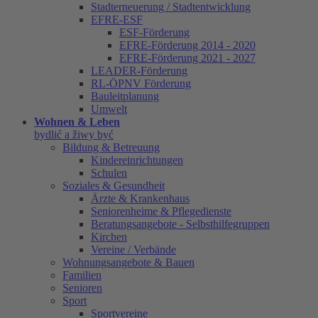
Stadterneuerung / Stadtentwicklung
EFRE-ESF
ESF-Förderung
EFRE-Förderung 2014 - 2020
EFRE-Förderung 2021 - 2027
LEADER-Förderung
RL-ÖPNV Förderung
Bauleitplanung
Umwelt
Wohnen & Leben
bydlić a žiwy być
Bildung & Betreuung
Kindereinrichtungen
Schulen
Soziales & Gesundheit
Ärzte & Krankenhaus
Seniorenheime & Pflegedienste
Beratungsangebote - Selbsthilfegruppen
Kirchen
Vereine / Verbände
Wohnungsangebote & Bauen
Familien
Senioren
Sport
Sportvereine