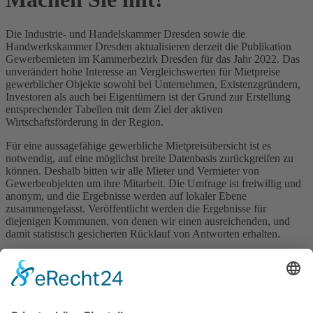
Die Industrie- und Handelskammer Dresden sowie die
Handwerkskammer Dresden aktualisieren derzeit die Publikation
Gewerbemieten im Kammerbezirk Dresden für das Jahr 2022. Das
unverändert hohe Interesse an Vergleichswerten für Mietpreise
gewerblicher Objekte sowohl bei Unternehmen, Existenzgründern,
Investoren als auch bei Eigentümern ist der Grund zur Erstellung
entsprechender Tabellen mit dem Ziel der aktiven
Wirtschaftsförderung in der Region.
Für eine aussagefähige gewerbliche Mietpreisübersicht ist es
notwendig, auf eine möglichst breite Datenbasis zurückgreifen zu
können. Deshalb bitten wir alle Mieter und Vermieter von
Gewerbeobjekten um ihre Mitarbeit. Die Umfrage ist freiwillig und
anonym, und die Ergebnisse werden auf lokaler Ebene
zusammengefasst. Veröffentlicht werden die Ergebnisse für
diejenigen Kommunen, von denen wir einen ausreichenden, und
damit statistisch gesicherten Rücklauf von Antworten erhalten.
Der Link zur Befragung lautet:
https://link.webropol.com/s/gewerbemieten
.
Die Teilnahme an der Befragung ist
bis zum 31.07.2022
möglich.
Bei Rückfragen wenden Sie sich bitte an Frau Schubert (Telefon: