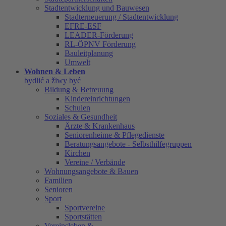
Stadtentwicklung und Bauwesen
Stadterneuerung / Stadtentwicklung
EFRE-ESF
LEADER-Förderung
RL-ÖPNV Förderung
Bauleitplanung
Umwelt
Wohnen & Leben
bydlić a žiwy być
Bildung & Betreuung
Kindereinrichtungen
Schulen
Soziales & Gesundheit
Ärzte & Krankenhaus
Seniorenheime & Pflegedienste
Beratungsangebote - Selbsthilfegruppen
Kirchen
Vereine / Verbände
Wohnungsangebote & Bauen
Familien
Senioren
Sport
Sportvereine
Sportstätten
Vereinsleben &