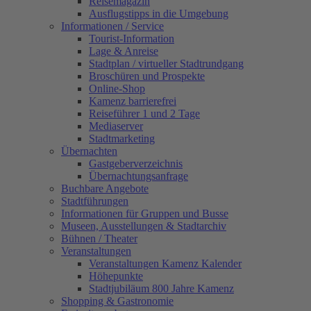
Reisemagazin
Ausflugstipps in die Umgebung
Informationen / Service
Tourist-Information
Lage & Anreise
Stadtplan / virtueller Stadtrundgang
Broschüren und Prospekte
Online-Shop
Kamenz barrierefrei
Reiseführer 1 und 2 Tage
Mediaserver
Stadtmarketing
Übernachten
Gastgeberverzeichnis
Übernachtungsanfrage
Buchbare Angebote
Stadtführungen
Informationen für Gruppen und Busse
Museen, Ausstellungen & Stadtarchiv
Bühnen / Theater
Veranstaltungen
Veranstaltungen Kamenz Kalender
Höhepunkte
Stadtjubiläum 800 Jahre Kamenz
Shopping & Gastronomie