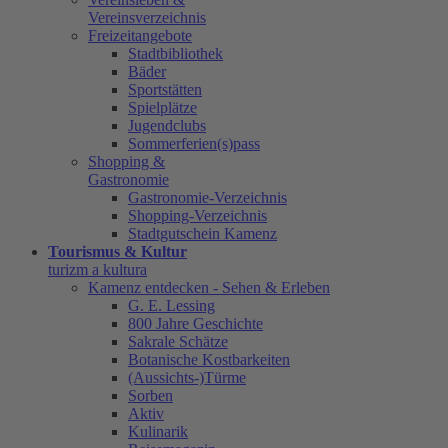
Vereinsverzeichnis
Freizeitangebote
Stadtbibliothek
Bäder
Sportstätten
Spielplätze
Jugendclubs
Sommerferien(s)pass
Shopping &
Gastronomie
Gastronomie-Verzeichnis
Shopping-Verzeichnis
Stadtgutschein Kamenz
Tourismus & Kultur
turizm a kultura
Kamenz entdecken - Sehen & Erleben
G. E. Lessing
800 Jahre Geschichte
Sakrale Schätze
Botanische Kostbarkeiten
(Aussichts-)Türme
Sorben
Aktiv
Kulinarik