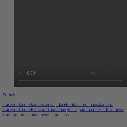
Zurück
»facebook.com/kamenz.news
»facebook.com/rathaus.kamenz
»facebook.com/Kamenz.Tourismus
»instagramm.com/stadt_kamenz
»instagramm.com/kamenz_tourismus