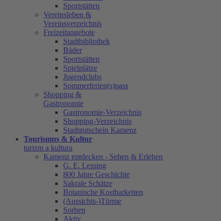
Sportstätten
Vereinsleben &
Vereinsverzeichnis
Freizeitangebote
Stadtbibliothek
Bäder
Sportstätten
Spielplätze
Jugendclubs
Sommerferien(s)pass
Shopping &
Gastronomie
Gastronomie-Verzeichnis
Shopping-Verzeichnis
Stadtgutschein Kamenz
Tourismus & Kultur
turizm a kultura
Kamenz entdecken - Sehen & Erleben
G. E. Lessing
800 Jahre Geschichte
Sakrale Schätze
Botanische Kostbarkeiten
(Aussichts-)Türme
Sorben
Aktiv