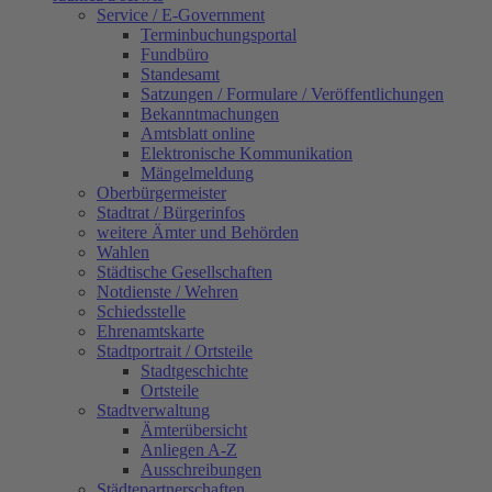
Service / E-Government
Terminbuchungsportal
Fundbüro
Standesamt
Satzungen / Formulare / Veröffentlichungen
Bekanntmachungen
Amtsblatt online
Elektronische Kommunikation
Mängelmeldung
Oberbürgermeister
Stadtrat / Bürgerinfos
weitere Ämter und Behörden
Wahlen
Städtische Gesellschaften
Notdienste / Wehren
Schiedsstelle
Ehrenamtskarte
Stadtportrait / Ortsteile
Stadtgeschichte
Ortsteile
Stadtverwaltung
Ämterübersicht
Anliegen A-Z
Ausschreibungen
Städtepartnerschaften