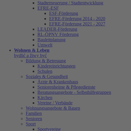
Stadterneuerung / Stadtentwicklung
EFRE-ESF
ESF-Förderung
EFRE-Förderung 2014 - 2020
EFRE-Förderung 2021 - 2027
LEADER-Förderung
RL-ÖPNV Förderung
Bauleitplanung
Umwelt
Wohnen & Leben
bydlić a žiwy być
Bildung & Betreuung
Kindereinrichtungen
Schulen
Soziales & Gesundheit
Ärzte & Krankenhaus
Seniorenheime & Pflegedienste
Beratungsangebote - Selbsthilfegruppen
Kirchen
Vereine / Verbände
Wohnungsangebote & Bauen
Familien
Senioren
Sport
Sportvereine