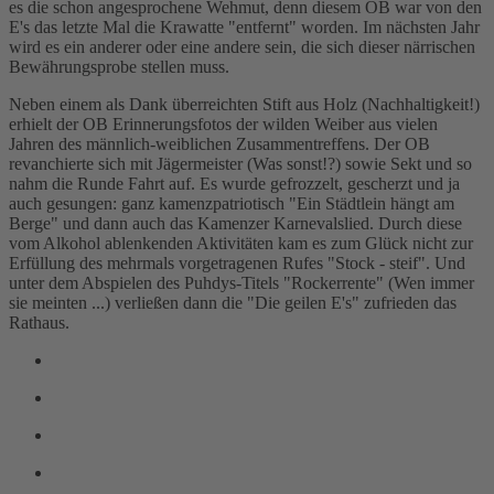
es die schon angesprochene Wehmut, denn diesem OB war von den
E's das letzte Mal die Krawatte "entfernt" worden. Im nächsten Jahr
wird es ein anderer oder eine andere sein, die sich dieser närrischen
Bewährungsprobe stellen muss.
Neben einem als Dank überreichten Stift aus Holz (Nachhaltigkeit!)
erhielt der OB Erinnerungsfotos der wilden Weiber aus vielen
Jahren des männlich-weiblichen Zusammentreffens. Der OB
revanchierte sich mit Jägermeister (Was sonst!?) sowie Sekt und so
nahm die Runde Fahrt auf. Es wurde gefrozzelt, gescherzt und ja
auch gesungen: ganz kamenzpatriotisch "Ein Städtlein hängt am
Berge" und dann auch das Kamenzer Karnevalslied. Durch diese
vom Alkohol ablenkenden Aktivitäten kam es zum Glück nicht zur
Erfüllung des mehrmals vorgetragenen Rufes "Stock - steif". Und
unter dem Abspielen des Puhdys-Titels "Rockerrente" (Wen immer
sie meinten ...) verließen dann die "Die geilen E's" zufrieden das
Rathaus.