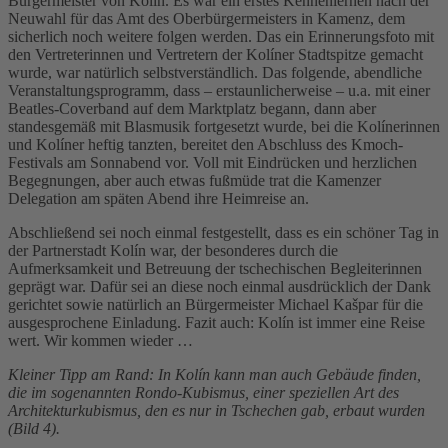
Bürgermeister von Kolín. Es war ein erstes Kennenlernen nach der
Neuwahl für das Amt des Oberbürgermeisters in Kamenz, dem
sicherlich noch weitere folgen werden. Das ein Erinnerungsfoto mit
den Vertreterinnen und Vertretern der Kolíner Stadtspitze gemacht
wurde, war natürlich selbstverständlich. Das folgende, abendliche
Veranstaltungsprogramm, dass – erstaunlicherweise – u.a. mit einer
Beatles-Coverband auf dem Marktplatz begann, dann aber
standesgemäß mit Blasmusik fortgesetzt wurde, bei die Kolínerinnen
und Kolíner heftig tanzten, bereitet den Abschluss des Kmoch-
Festivals am Sonnabend vor. Voll mit Eindrücken und herzlichen
Begegnungen, aber auch etwas fußmüde trat die Kamenzer
Delegation am späten Abend ihre Heimreise an.
Abschließend sei noch einmal festgestellt, dass es ein schöner Tag in
der Partnerstadt Kolín war, der besonderes durch die
Aufmerksamkeit und Betreuung der tschechischen Begleiterinnen
geprägt war. Dafür sei an diese noch einmal ausdrücklich der Dank
gerichtet sowie natürlich an Bürgermeister Michael Kašpar für die
ausgesprochene Einladung. Fazit auch: Kolín ist immer eine Reise
wert. Wir kommen wieder …
Kleiner Tipp am Rand: In Kolín kann man auch Gebäude finden,
die im sogenannten Rondo-Kubismus, einer speziellen Art des
Architekturkubismus, den es nur in Tschechen gab, erbaut wurden
(Bild 4).