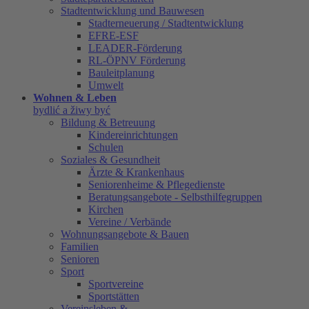
Stadtentwicklung und Bauwesen
Stadterneuerung / Stadtentwicklung
EFRE-ESF
LEADER-Förderung
RL-ÖPNV Förderung
Bauleitplanung
Umwelt
Wohnen & Leben
bydlić a žiwy być
Bildung & Betreuung
Kindereinrichtungen
Schulen
Soziales & Gesundheit
Ärzte & Krankenhaus
Seniorenheime & Pflegedienste
Beratungsangebote - Selbsthilfegruppen
Kirchen
Vereine / Verbände
Wohnungsangebote & Bauen
Familien
Senioren
Sport
Sportvereine
Sportstätten
Vereinsleben &