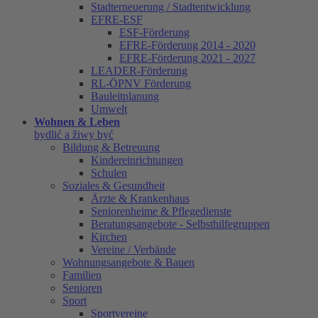
Stadterneuerung / Stadtentwicklung
EFRE-ESF
ESF-Förderung
EFRE-Förderung 2014 - 2020
EFRE-Förderung 2021 - 2027
LEADER-Förderung
RL-ÖPNV Förderung
Bauleitplanung
Umwelt
Wohnen & Leben
bydlić a žiwy być
Bildung & Betreuung
Kindereinrichtungen
Schulen
Soziales & Gesundheit
Ärzte & Krankenhaus
Seniorenheime & Pflegedienste
Beratungsangebote - Selbsthilfegruppen
Kirchen
Vereine / Verbände
Wohnungsangebote & Bauen
Familien
Senioren
Sport
Sportvereine