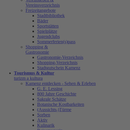
Vereinsverzeichnis
Freizeitangebote
Stadtbibliothek
Bäder
Sportstätten
Spielplätze
Jugendclubs
Sommerferien(s)pass
Shopping &
Gastronomie
Gastronomie-Verzeichnis
Shopping-Verzeichnis
Stadtgutschein Kamenz
Tourismus & Kultur
turizm a kultura
Kamenz entdecken - Sehen & Erleben
G. E. Lessing
800 Jahre Geschichte
Sakrale Schätze
Botanische Kostbarkeiten
(Aussichts-)Türme
Sorben
Aktiv
Kulinarik