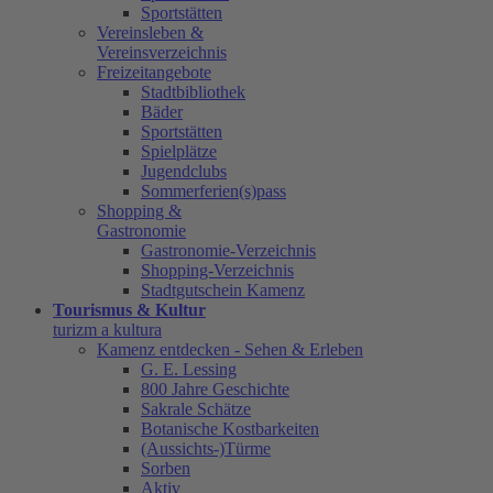
Sportstätten
Vereinsleben &
Vereinsverzeichnis
Freizeitangebote
Stadtbibliothek
Bäder
Sportstätten
Spielplätze
Jugendclubs
Sommerferien(s)pass
Shopping &
Gastronomie
Gastronomie-Verzeichnis
Shopping-Verzeichnis
Stadtgutschein Kamenz
Tourismus & Kultur
turizm a kultura
Kamenz entdecken - Sehen & Erleben
G. E. Lessing
800 Jahre Geschichte
Sakrale Schätze
Botanische Kostbarkeiten
(Aussichts-)Türme
Sorben
Aktiv