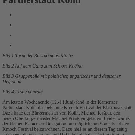
Bild 1 Turm der Bartolomäus-Kirche
Bild 2 Auf dem Gang zum Schloss Kačina
Bild 3 Gruppenbild mit polnischer, ungarischer und deutscher
Delgation
Bild 4 Festivalumzug
Am letzten Wochenende (12.-14 Juni) fand in der Kamenzer
Partnerstadt Kolín das bekannte Kmoch-Festival der Blasmusik statt.
Dazu hatte der Bürgermeister von Kolín, Michael Kašpar, den
neuen Oberbürgermeister Michael Preuß eingeladen. Leider war es
der kleinen Kamenzer Delegation nur möglich, am Sonnabend dem
Kmoch-Festival beizuwohnen. Dazu hieß es an diesem Tag zeitig
aufstehen, denn schon gegen 9.00 Uhr sollte das Gastprogramm