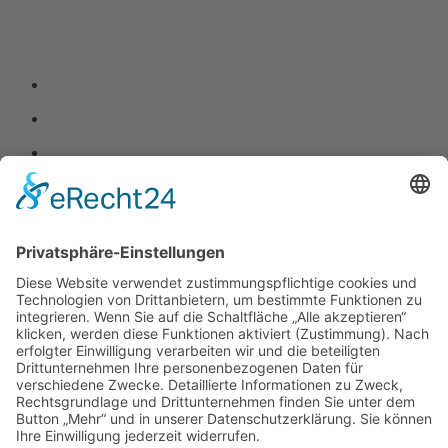
Bild 1 Blick in Kolíner Synagoge
Bild 2 Der Kolíner Bürgermeister Michael Kašpar (re.) begrüßt OB
Michael Preuß
Bild 3 Erinnerungsfoto mit den Vertreterinnen und Vertretern der
Kolíner Stadtspitze
Bild 4 Dieses Gebäude mit Elementen des Rondo-Kubismus
befindet sich am Marktplatz.
Zurück
»facebook.com/kamenz.news
»facebook.com/rathaus.kamenz