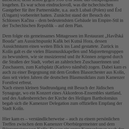
losgehen. Es war schon eindrucksvoll, was die tschechischen
Gastgeber für ihre Partnerstädte, u.a. auch Lubań (Polen) und Érd
(Ungarn) vorbereitet hatten. Zunächst stand der Besuch des
Schlosses Kačina – dem bedeutendsten Gebäude im Empire-Stil in
der Tschechischen Republik – auf dem Plan.
Dem folgte ein gemeinsames Mittagessen im Restaurant „Havířská
Bouda“ am Aussichtspunkt Kaňk bei Kutná Hora, dessen
Aussichtsturm einen weiten Blick ins Land gestattete. Zurück in
Kolín galt es die vielen Blasmusikkapellen und Majorettengruppen
zu bewundern, wie sie musizierend und ihr Können zeigend durch
die Straßen der Stadt, vorbei an zahlreichen Zuschauerinnen und
Zuschauern, zum Karlsplatz (Karlovo náměstí) zogen. Dabei kam es
auch zu einer Begegnung mit dem Großen Blasorchester aus Kolín,
dass seit vielen Jahren die deutschen Blasmusikfans zum Kamenzer
Forstfest erfreut.
Nach einem kleinen Stadtrundgang mit Besuch der Jüdischen
Synagoge, wo ein Konzert eines Akkordeon-Ensembles stattfand,
und des Außenbereiches der Kirche des Heiligen Bartholomäus
begab sich die Kamenzer Delegation zum offiziellen Empfang der
Stadt Kolín.
Hier kam es – verständlicherweise – auch zu einem persönlichen
Treffen zwischen dem Kamenzer Oberbürgermeister und dem