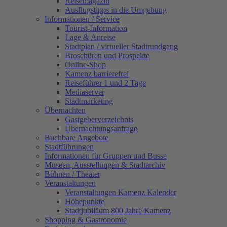
Reisemagazin
Ausflugstipps in die Umgebung
Informationen / Service
Tourist-Information
Lage & Anreise
Stadtplan / virtueller Stadtrundgang
Broschüren und Prospekte
Online-Shop
Kamenz barrierefrei
Reiseführer 1 und 2 Tage
Mediaserver
Stadtmarketing
Übernachten
Gastgeberverzeichnis
Übernachtungsanfrage
Buchbare Angebote
Stadtführungen
Informationen für Gruppen und Busse
Museen, Ausstellungen & Stadtarchiv
Bühnen / Theater
Veranstaltungen
Veranstaltungen Kamenz Kalender
Höhepunkte
Stadtjubiläum 800 Jahre Kamenz
Shopping & Gastronomie