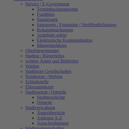
Service / E-Government
Terminbuchungsportal
Fundbüro
Standesamt
Satzungen / Formulare / Veröffentlichungen
Bekanntmachungen
Amtsblatt online
Elektronische Kommunikation
Mängelmeldung
Oberbürgermeister
Stadtrat / Bürgerinfos
weitere Ämter und Behörden
Wahlen
Städtische Gesellschaften
Notdienste / Wehren
Schiedsstelle
Ehrenamtskarte
Stadtportrait / Ortsteile
Stadtgeschichte
Ortsteile
Stadtverwaltung
Ämterübersicht
Anliegen A-Z
Ausschreibungen
Städtepartnerschaften