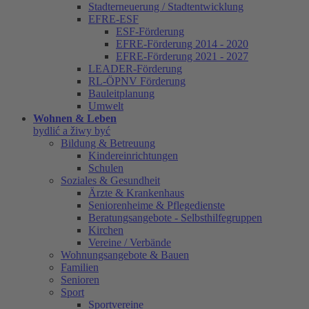
Stadterneuerung / Stadtentwicklung
EFRE-ESF
ESF-Förderung
EFRE-Förderung 2014 - 2020
EFRE-Förderung 2021 - 2027
LEADER-Förderung
RL-ÖPNV Förderung
Bauleitplanung
Umwelt
Wohnen & Leben
bydlić a žiwy być
Bildung & Betreuung
Kindereinrichtungen
Schulen
Soziales & Gesundheit
Ärzte & Krankenhaus
Seniorenheime & Pflegedienste
Beratungsangebote - Selbsthilfegruppen
Kirchen
Vereine / Verbände
Wohnungsangebote & Bauen
Familien
Senioren
Sport
Sportvereine