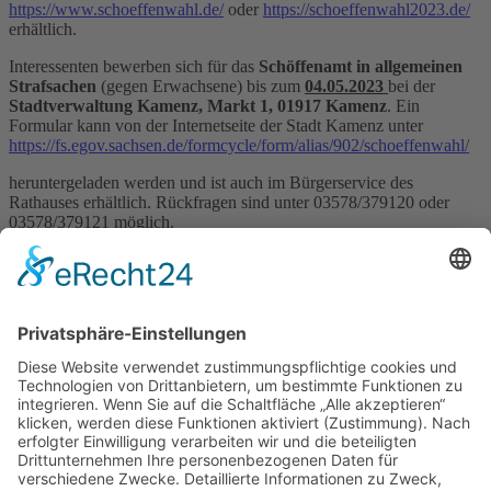
https://www.schoeffenwahl.de/
oder
https://schoeffenwahl2023.de/
erhältlich.
Interessenten bewerben sich für das
Schöffenamt in allgemeinen
Strafsachen
(gegen Erwachsene) bis zum
04.05.2023
bei der
Stadtverwaltung Kamenz, Markt 1, 01917 Kamenz
. Ein
Formular kann von der Internetseite der Stadt Kamenz unter
https://fs.egov.sachsen.de/formcycle/form/alias/902/schoeffenwahl/
heruntergeladen werden und ist auch im Bürgerservice des
Rathauses erhältlich. Rückfragen sind unter 03578/379120 oder
03578/379121 möglich.
Interessenten für das Amt eines Jugendschöffen richten ihre
Bewerbung bis zum 24.03.2023 an das Jugendamt des Landkreises
Bautzen, Bahnhofstraße 9, 02625 Bautzen. Bewerbungsformulare
können von der Internetseite des Landkreises Bautzen
https://fs.egov.sachsen.de/formcycle/form/provide/4391/
heruntergeladen werden.
Dr. Koch
Dezernentin Service und Finanzen
28.02.2023