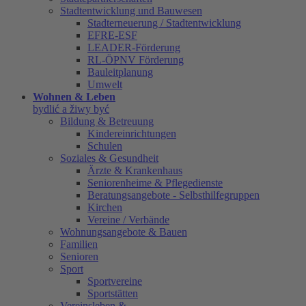
Stadtentwicklung und Bauwesen
Stadterneuerung / Stadtentwicklung
EFRE-ESF
LEADER-Förderung
RL-ÖPNV Förderung
Bauleitplanung
Umwelt
Wohnen & Leben
bydlić a žiwy być
Bildung & Betreuung
Kindereinrichtungen
Schulen
Soziales & Gesundheit
Ärzte & Krankenhaus
Seniorenheime & Pflegedienste
Beratungsangebote - Selbsthilfegruppen
Kirchen
Vereine / Verbände
Wohnungsangebote & Bauen
Familien
Senioren
Sport
Sportvereine
Sportstätten
Vereinsleben &