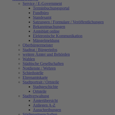
Service / E-Government
Terminbuchungsportal
Fundbüro
Standesamt
Satzungen / Formulare / Veröffentlichungen
Bekanntmachungen
Amtsblatt online
Elektronische Kommunikation
Mängelmeldung
Oberbürgermeister
Stadtrat / Bürgerinfos
weitere Ämter und Behörden
Wahlen
Städtische Gesellschaften
Notdienste / Wehren
Schiedsstelle
Ehrenamtskarte
Stadtportrait / Ortsteile
Stadtgeschichte
Ortsteile
Stadtverwaltung
Ämterübersicht
Anliegen A-Z
Ausschreibungen
Städtepartnerschaften