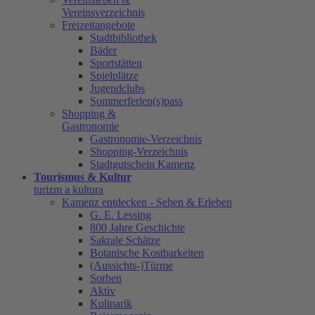
Vereinsverzeichnis
Freizeitangebote
Stadtbibliothek
Bäder
Sportstätten
Spielplätze
Jugendclubs
Sommerferien(s)pass
Shopping &
Gastronomie
Gastronomie-Verzeichnis
Shopping-Verzeichnis
Stadtgutschein Kamenz
Tourismus & Kultur
turizm a kultura
Kamenz entdecken - Sehen & Erleben
G. E. Lessing
800 Jahre Geschichte
Sakrale Schätze
Botanische Kostbarkeiten
(Aussichts-)Türme
Sorben
Aktiv
Kulinarik