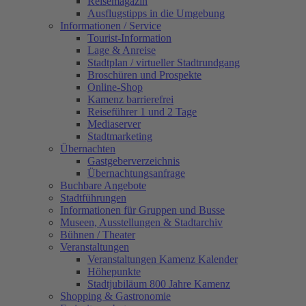
Reisemagazin
Ausflugstipps in die Umgebung
Informationen / Service
Tourist-Information
Lage & Anreise
Stadtplan / virtueller Stadtrundgang
Broschüren und Prospekte
Online-Shop
Kamenz barrierefrei
Reiseführer 1 und 2 Tage
Mediaserver
Stadtmarketing
Übernachten
Gastgeberverzeichnis
Übernachtungsanfrage
Buchbare Angebote
Stadtführungen
Informationen für Gruppen und Busse
Museen, Ausstellungen & Stadtarchiv
Bühnen / Theater
Veranstaltungen
Veranstaltungen Kamenz Kalender
Höhepunkte
Stadtjubiläum 800 Jahre Kamenz
Shopping & Gastronomie