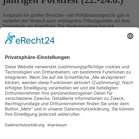
Aufgrund des großen Besucher- und Publikumszuspruchs gab es
vermehrt den Wunsch nach verlängerten Öffnungszeiten auf dem
Festgelände am Spittelforst. Die Stadtverwaltung hat sich
entschlossen, diesem Wunsch nachzukommen. Deshalb gelten für
Dienstag bis Donnerstag jetzt folgende Öffnungszeiten:
- Dienstag, 22. August 15.00 bis
23.30
Uhr
- Mittwoch, 23. August 15.00 bis
24.00
Uhr
- Donnerstag, 24. August 15.00 bis
24.00
Uhr
Alle weiteren Informationen sind zu finden unter
www.forstfest-
kamenz.de
.
Zurück
»facebook.com/kamenz.news
»facebook.com/rathaus.kamenz
»facebook.com/Kamenz.Tourismus
»instagramm.com/stadt_kamenz
»instagramm.com/kamenz_tourismus