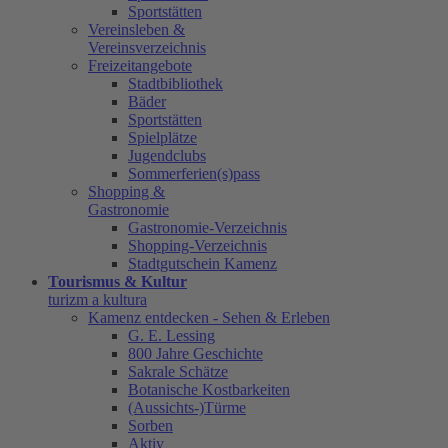
Sportstätten
Vereinsleben &
Vereinsverzeichnis
Freizeitangebote
Stadtbibliothek
Bäder
Sportstätten
Spielplätze
Jugendclubs
Sommerferien(s)pass
Shopping &
Gastronomie
Gastronomie-Verzeichnis
Shopping-Verzeichnis
Stadtgutschein Kamenz
Tourismus & Kultur
turizm a kultura
Kamenz entdecken - Sehen & Erleben
G. E. Lessing
800 Jahre Geschichte
Sakrale Schätze
Botanische Kostbarkeiten
(Aussichts-)Türme
Sorben
Aktiv