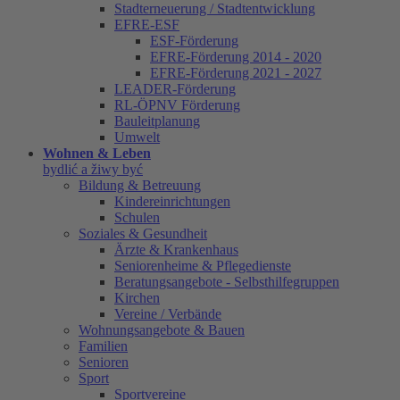
Stadterneuerung / Stadtentwicklung
EFRE-ESF
ESF-Förderung
EFRE-Förderung 2014 - 2020
EFRE-Förderung 2021 - 2027
LEADER-Förderung
RL-ÖPNV Förderung
Bauleitplanung
Umwelt
Wohnen & Leben
bydlić a žiwy być
Bildung & Betreuung
Kindereinrichtungen
Schulen
Soziales & Gesundheit
Ärzte & Krankenhaus
Seniorenheime & Pflegedienste
Beratungsangebote - Selbsthilfegruppen
Kirchen
Vereine / Verbände
Wohnungsangebote & Bauen
Familien
Senioren
Sport
Sportvereine