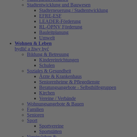
Stadtentwicklung und Bauwesen
Stadterneuerung / Stadtentwicklung
EFRE-ESF
LEADER-Förderung
RL-ÖPNV Förderung
Bauleitplanung
Umwelt
Wohnen & Leben
bydlić a žiwy być
Bildung & Betreuung
Kindereinrichtungen
Schulen
Soziales & Gesundheit
Ärzte & Krankenhaus
Seniorenheime & Pflegedienste
Beratungsangebote - Selbsthilfegruppen
Kirchen
Vereine / Verbände
Wohnungsangebote & Bauen
Familien
Senioren
Sport
Sportvereine
Sportstätten
Vereinsleben &