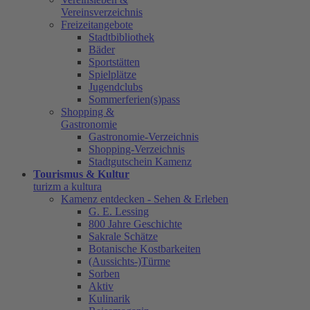
Vereinsverzeichnis
Freizeitangebote
Stadtbibliothek
Bäder
Sportstätten
Spielplätze
Jugendclubs
Sommerferien(s)pass
Shopping &
Gastronomie
Gastronomie-Verzeichnis
Shopping-Verzeichnis
Stadtgutschein Kamenz
Tourismus & Kultur
turizm a kultura
Kamenz entdecken - Sehen & Erleben
G. E. Lessing
800 Jahre Geschichte
Sakrale Schätze
Botanische Kostbarkeiten
(Aussichts-)Türme
Sorben
Aktiv
Kulinarik