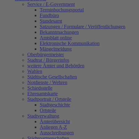
Service / E-Government
Terminbuchungsportal
Fundbüro
Standesamt
Satzungen / Formulare / Veröffentlichungen
Bekanntmachungen
Amtsblatt online
Elektronische Kommunikation
Mängelmeldung
Oberbürgermeister
Stadtrat / Bürgerinfos
weitere Ämter und Behörden
Wahlen
Städtische Gesellschaften
Notdienste / Wehren
Schiedsstelle
Ehrenamtskarte
Stadtportrait / Ortsteile
Stadtgeschichte
Ortsteile
Stadtverwaltung
Ämterübersicht
Anliegen A-Z
Ausschreibungen
Städtepartnerschaften