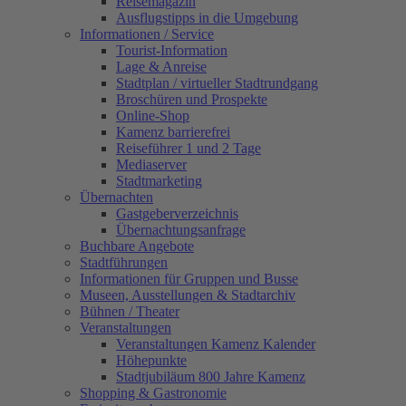
Reisemagazin
Ausflugstipps in die Umgebung
Informationen / Service
Tourist-Information
Lage & Anreise
Stadtplan / virtueller Stadtrundgang
Broschüren und Prospekte
Online-Shop
Kamenz barrierefrei
Reiseführer 1 und 2 Tage
Mediaserver
Stadtmarketing
Übernachten
Gastgeberverzeichnis
Übernachtungsanfrage
Buchbare Angebote
Stadtführungen
Informationen für Gruppen und Busse
Museen, Ausstellungen & Stadtarchiv
Bühnen / Theater
Veranstaltungen
Veranstaltungen Kamenz Kalender
Höhepunkte
Stadtjubiläum 800 Jahre Kamenz
Shopping & Gastronomie