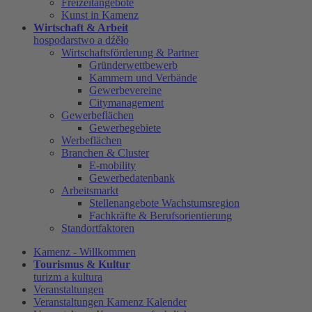
Freizeitangebote
Kunst in Kamenz
Wirtschaft & Arbeit
hospodarstwo a dźěło
Wirtschaftsförderung & Partner
Gründerwettbewerb
Kammern und Verbände
Gewerbevereine
Citymanagement
Gewerbeflächen
Gewerbegebiete
Werbeflächen
Branchen & Cluster
E-mobility
Gewerbedatenbank
Arbeitsmarkt
Stellenangebote Wachstumsregion
Fachkräfte & Berufsorientierung
Standortfaktoren
Kamenz - Willkommen
Tourismus & Kultur
turizm a kultura
Veranstaltungen
Veranstaltungen Kamenz Kalender