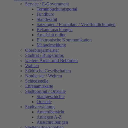
Service / E-Government
Terminbuchungsportal
Fundbüro
Standesamt
Satzungen / Formulare / Veröffentlichungen
Bekanntmachungen
Amtsblatt online
Elektronische Kommunikation
Mängelmeldung
Oberbürgermeister
Stadtrat / Bürgerinfos
weitere Ämter und Behörden
Wahlen
Städtische Gesellschaften
Notdienste / Wehren
Schiedsstelle
Ehrenamtskarte
Stadtportrait / Ortsteile
Stadtgeschichte
Ortsteile
Stadtverwaltung
Ämterübersicht
Anliegen A-Z
Ausschreibungen
Städtepartnerschaften