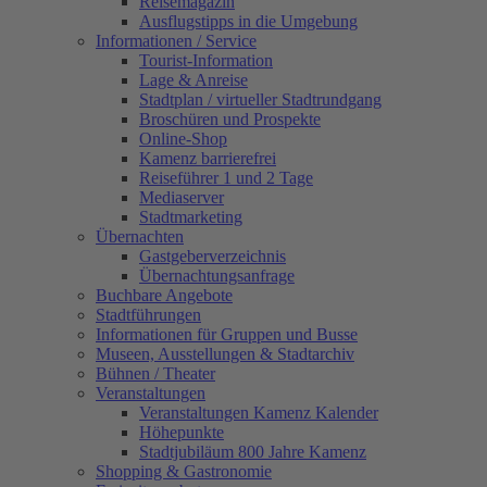
Reisemagazin
Ausflugstipps in die Umgebung
Informationen / Service
Tourist-Information
Lage & Anreise
Stadtplan / virtueller Stadtrundgang
Broschüren und Prospekte
Online-Shop
Kamenz barrierefrei
Reiseführer 1 und 2 Tage
Mediaserver
Stadtmarketing
Übernachten
Gastgeberverzeichnis
Übernachtungsanfrage
Buchbare Angebote
Stadtführungen
Informationen für Gruppen und Busse
Museen, Ausstellungen & Stadtarchiv
Bühnen / Theater
Veranstaltungen
Veranstaltungen Kamenz Kalender
Höhepunkte
Stadtjubiläum 800 Jahre Kamenz
Shopping & Gastronomie