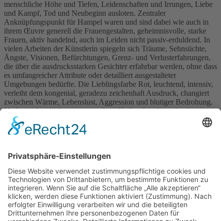
menschliche Höhe und Tiefen, Leidenschaften und Irrungen, Liebe
und Kampf, Tod und Neubeginn ausloten. Zentraler
Anknüpfungspunkt für Hampel waren und sind dabei wie auch in
ihrem Œuvre generell die Frauengestalten, geheimnisvolle, starke
Frauen, aktiv handelnd, auch im Leiden nicht passiv-erduldend. In
vielen Arbeiten der Künstlerin spiegeln sich Träume, Sehnsüchte,
Ängste, Visionen, Befürchtungen, Grenz- und Verlusterfahrungen,
die über die ausdrucksstarken Gesichter erfahrbar werden, ohne dass
es umfangreicher Attribute oder detailliert ausgestalteter
Umgebungen bedürfte. Die Lieblingsfarbe Rot, leuchtend, intensiv,
verleiht dem kongenial, geradezu zeichenhaft Ausdruck, changiert
zwischen Wärme, Lebenslust, Aggression und blutiger Bedrohung.
Und manchmal blitzt, wenn auch vielfach gebrochen, eine im
Œuvre der Künstlerin eher seltene Leichtigkeit des Seins auf. Eine
Serie zur Laokoon-Gruppe, die sich in das Themenfeld der
Mythologie einordnet, ist extra für diese Schau geschaffen worden,
angeregt durch den Kamenzer Abguss dieser Plastik. Ein weiterer
Teil der Schau ist den von Hampel gestalteten Künstlerbüchern
gewidmet. Neben einem Buch zu einem Werk des spanischen
Dichters Federico García Lorca ist ein Künstlerbuch zu Heinrich
von Kleists Drama „Penthesilea“ zu sehen. Mit „Am Stein. Neun
Ansichten“ schließt sich der Kreis zu Kamenz, wie neben der
Ansicht der Kamenzer Hauptkirche St. Marien auf dem Einband
schon der Titel des Bandes verrät, der auf den sorbischen Namen
der Stadt anspielt.