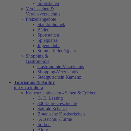
Sportstätten
Vereinsleben &
Vereinsverzeichnis
Freizeitangebote
Stadtbibliothek
Bäder
Sportstätten
Spielplätze
Jugendclubs
Sommerferien(s)pass
Shopping &
Gastronomie
Gastronomie-Verzeichnis
Shopping-Verzeichnis
Stadtgutschein Kamenz
Tourismus & Kultur
turizm a kultura
Kamenz entdecken - Sehen & Erleben
G. E. Lessing
800 Jahre Geschichte
Sakrale Schätze
Botanische Kostbarkeiten
(Aussichts-)Türme
Sorben
Aktiv