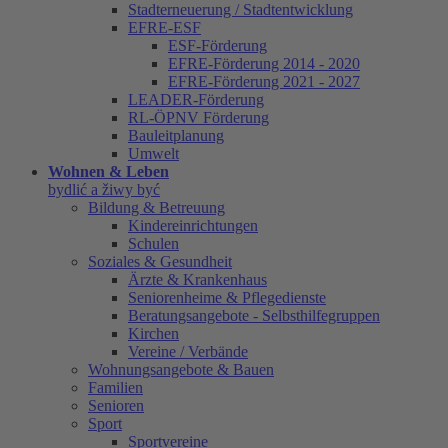
Stadterneuerung / Stadtentwicklung
EFRE-ESF
ESF-Förderung
EFRE-Förderung 2014 - 2020
EFRE-Förderung 2021 - 2027
LEADER-Förderung
RL-ÖPNV Förderung
Bauleitplanung
Umwelt
Wohnen & Leben
bydlić a žiwy być
Bildung & Betreuung
Kindereinrichtungen
Schulen
Soziales & Gesundheit
Ärzte & Krankenhaus
Seniorenheime & Pflegedienste
Beratungsangebote - Selbsthilfegruppen
Kirchen
Vereine / Verbände
Wohnungsangebote & Bauen
Familien
Senioren
Sport
Sportvereine