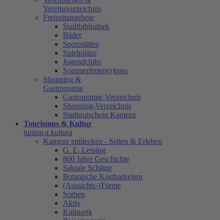
Vereinsverzeichnis
Freizeitangebote
Stadtbibliothek
Bäder
Sportstätten
Spielplätze
Jugendclubs
Sommerferien(s)pass
Shopping &
Gastronomie
Gastronomie-Verzeichnis
Shopping-Verzeichnis
Stadtgutschein Kamenz
Tourismus & Kultur
turizm a kultura
Kamenz entdecken - Sehen & Erleben
G. E. Lessing
800 Jahre Geschichte
Sakrale Schätze
Botanische Kostbarkeiten
(Aussichts-)Türme
Sorben
Aktiv
Kulinarik