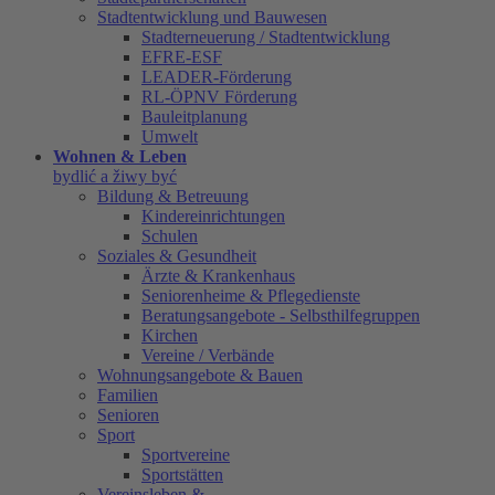
Stadtentwicklung und Bauwesen
Stadterneuerung / Stadtentwicklung
EFRE-ESF
LEADER-Förderung
RL-ÖPNV Förderung
Bauleitplanung
Umwelt
Wohnen & Leben
bydlić a žiwy być
Bildung & Betreuung
Kindereinrichtungen
Schulen
Soziales & Gesundheit
Ärzte & Krankenhaus
Seniorenheime & Pflegedienste
Beratungsangebote - Selbsthilfegruppen
Kirchen
Vereine / Verbände
Wohnungsangebote & Bauen
Familien
Senioren
Sport
Sportvereine
Sportstätten
Vereinsleben &