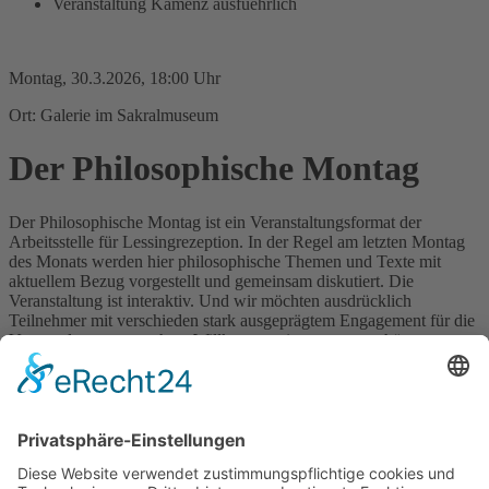
Veranstaltung Kamenz ausfuehrlich
Montag, 30.3.2026, 18:00 Uhr
Ort: Galerie im Sakralmuseum
Der Philosophische Montag
Der Philosophische Montag ist ein Veranstaltungsformat der
Arbeitsstelle für Lessingrezeption. In der Regel am letzten Montag
des Monats werden hier philosophische Themen und Texte mit
aktuellem Bezug vorgestellt und gemeinsam diskutiert. Die
Veranstaltung ist interaktiv. Und wir möchten ausdrücklich
Teilnehmer mit verschieden stark ausgeprägtem Engagement für die
Veranstaltung ansprechen: Willkommen ist, wer nur zuhören
möchte, wer über das Gehörte mitdiskutieren möchte, wer zur
Vorbereitung Texte lesen möchte, wer selbst ein Thema vorstellen
möchte. Der Veranstalter wird die einzelnen Themen jeweils in
einen größeren Zusammenhang einordnen und anmoderieren.
Aktuelle Informationen zur Reihe und zu den jeweiligen aktuellen
Themen sind auf unserer Homepage zu finden
(
https://www.lessingrezeption-kamenz.de/Projekte/articles/der-