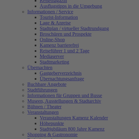
Reisemagazin
Ausflugstipps in die Umgebung
Informationen / Service
Tourist-Information
Lage & Anreise
Stadtplan / virtueller Stadtrundgang
Broschüren und Prospekte
Online-Shop
Kamenz barrierefrei
Reiseführer 1 und 2 Tage
Mediaserver
Stadtmarketing
Übernachten
Gastgeberverzeichnis
Übernachtungsanfrage
Buchbare Angebote
Stadtführungen
Informationen für Gruppen und Busse
Museen, Ausstellungen & Stadtarchiv
Bühnen / Theater
Veranstaltungen
Veranstaltungen Kamenz Kalender
Höhepunkte
Stadtjubiläum 800 Jahre Kamenz
Shopping & Gastronomie