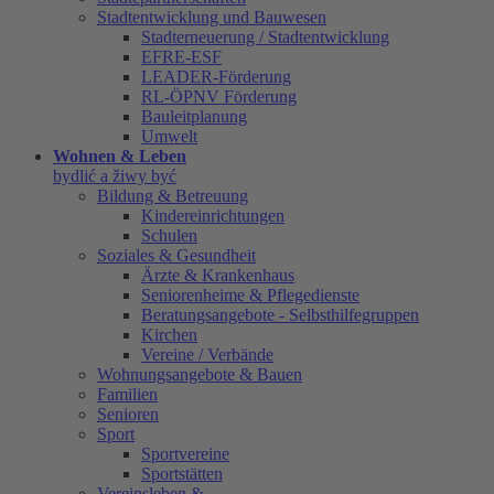
Stadtentwicklung und Bauwesen
Stadterneuerung / Stadtentwicklung
EFRE-ESF
LEADER-Förderung
RL-ÖPNV Förderung
Bauleitplanung
Umwelt
Wohnen & Leben
bydlić a žiwy być
Bildung & Betreuung
Kindereinrichtungen
Schulen
Soziales & Gesundheit
Ärzte & Krankenhaus
Seniorenheime & Pflegedienste
Beratungsangebote - Selbsthilfegruppen
Kirchen
Vereine / Verbände
Wohnungsangebote & Bauen
Familien
Senioren
Sport
Sportvereine
Sportstätten
Vereinsleben &