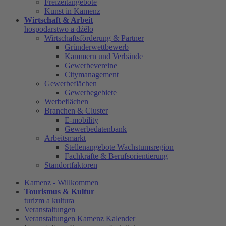
Freizeitangebote
Kunst in Kamenz
Wirtschaft & Arbeit
hospodarstwo a dźěło
Wirtschaftsförderung & Partner
Gründerwettbewerb
Kammern und Verbände
Gewerbevereine
Citymanagement
Gewerbeflächen
Gewerbegebiete
Werbeflächen
Branchen & Cluster
E-mobility
Gewerbedatenbank
Arbeitsmarkt
Stellenangebote Wachstumsregion
Fachkräfte & Berufsorientierung
Standortfaktoren
Kamenz - Willkommen
Tourismus & Kultur
turizm a kultura
Veranstaltungen
Veranstaltungen Kamenz Kalender