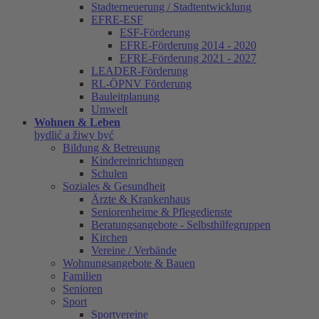
Stadterneuerung / Stadtentwicklung
EFRE-ESF
ESF-Förderung
EFRE-Förderung 2014 - 2020
EFRE-Förderung 2021 - 2027
LEADER-Förderung
RL-ÖPNV Förderung
Bauleitplanung
Umwelt
Wohnen & Leben
bydlić a žiwy być
Bildung & Betreuung
Kindereinrichtungen
Schulen
Soziales & Gesundheit
Ärzte & Krankenhaus
Seniorenheime & Pflegedienste
Beratungsangebote - Selbsthilfegruppen
Kirchen
Vereine / Verbände
Wohnungsangebote & Bauen
Familien
Senioren
Sport
Sportvereine