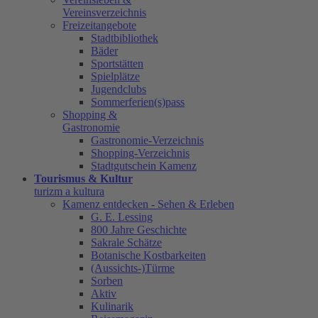
Vereinsverzeichnis
Freizeitangebote
Stadtbibliothek
Bäder
Sportstätten
Spielplätze
Jugendclubs
Sommerferien(s)pass
Shopping &
Gastronomie
Gastronomie-Verzeichnis
Shopping-Verzeichnis
Stadtgutschein Kamenz
Tourismus & Kultur
turizm a kultura
Kamenz entdecken - Sehen & Erleben
G. E. Lessing
800 Jahre Geschichte
Sakrale Schätze
Botanische Kostbarkeiten
(Aussichts-)Türme
Sorben
Aktiv
Kulinarik