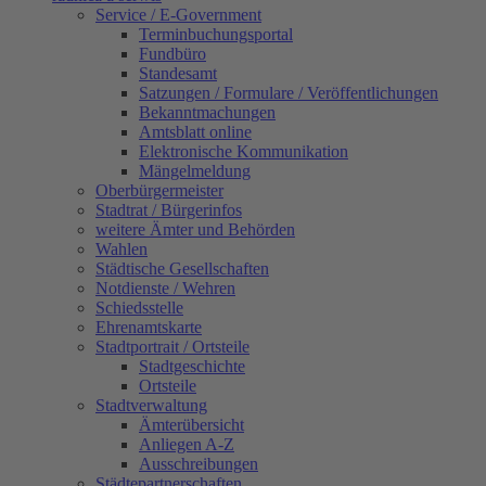
Service / E-Government
Terminbuchungsportal
Fundbüro
Standesamt
Satzungen / Formulare / Veröffentlichungen
Bekanntmachungen
Amtsblatt online
Elektronische Kommunikation
Mängelmeldung
Oberbürgermeister
Stadtrat / Bürgerinfos
weitere Ämter und Behörden
Wahlen
Städtische Gesellschaften
Notdienste / Wehren
Schiedsstelle
Ehrenamtskarte
Stadtportrait / Ortsteile
Stadtgeschichte
Ortsteile
Stadtverwaltung
Ämterübersicht
Anliegen A-Z
Ausschreibungen
Städtepartnerschaften