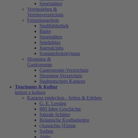
Sportstätten
Vereinsleben &
Vereinsverzeichnis
Freizeitangebote
Stadtbibliothek
Bäder
Sportstätten
Spielplätze
Jugendclubs
Sommerferien(s)pass
Shopping &
Gastronomie
Gastronomie-Verzeichnis
Shopping-Verzeichnis
Stadtgutschein Kamenz
Tourismus & Kultur
turizm a kultura
Kamenz entdecken - Sehen & Erleben
G. E. Lessing
800 Jahre Geschichte
Sakrale Schätze
Botanische Kostbarkeiten
(Aussichts-)Türme
Sorben
Aktiv