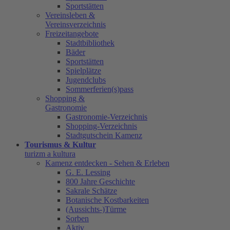
Sportstätten
Vereinsleben &
Vereinsverzeichnis
Freizeitangebote
Stadtbibliothek
Bäder
Sportstätten
Spielplätze
Jugendclubs
Sommerferien(s)pass
Shopping &
Gastronomie
Gastronomie-Verzeichnis
Shopping-Verzeichnis
Stadtgutschein Kamenz
Tourismus & Kultur
turizm a kultura
Kamenz entdecken - Sehen & Erleben
G. E. Lessing
800 Jahre Geschichte
Sakrale Schätze
Botanische Kostbarkeiten
(Aussichts-)Türme
Sorben
Aktiv