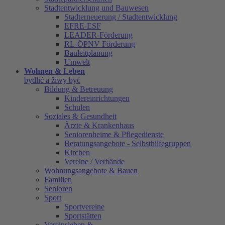
Stadtentwicklung und Bauwesen
Stadterneuerung / Stadtentwicklung
EFRE-ESF
LEADER-Förderung
RL-ÖPNV Förderung
Bauleitplanung
Umwelt
Wohnen & Leben
bydlić a žiwy być
Bildung & Betreuung
Kindereinrichtungen
Schulen
Soziales & Gesundheit
Ärzte & Krankenhaus
Seniorenheime & Pflegedienste
Beratungsangebote - Selbsthilfegruppen
Kirchen
Vereine / Verbände
Wohnungsangebote & Bauen
Familien
Senioren
Sport
Sportvereine
Sportstätten
Vereinsleben &