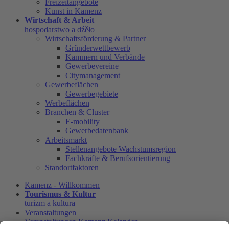
Freizeitangebote
Kunst in Kamenz
Wirtschaft & Arbeit
hospodarstwo a dźěło
Wirtschaftsförderung & Partner
Gründerwettbewerb
Kammern und Verbände
Gewerbevereine
Citymanagement
Gewerbeflächen
Gewerbegebiete
Werbeflächen
Branchen & Cluster
E-mobility
Gewerbedatenbank
Arbeitsmarkt
Stellenangebote Wachstumsregion
Fachkräfte & Berufsorientierung
Standortfaktoren
Kamenz - Willkommen
Tourismus & Kultur
turizm a kultura
Veranstaltungen
Veranstaltungen Kamenz Kalender