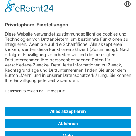
Veranstaltung Kamenz ausfuehrlich
Einkaufsnacht
20.11.2026, 18:00
Shopping am Mondscheinweg. Die Cityinitiative Kamenz e.V. und
das Citymanagement Kamenz laden zum verträumten
Einkaufsbummel durch die romantisch beleuchtete Stadt.
Zurück
»facebook.com/kamenz.news
»facebook.com/rathaus.kamenz
»facebook.com/Kamenz.Tourismus
»instagramm.com/stadt_kamenz
»instagramm.com/kamenz_tourismus
»Sitemap
»Kontakt
»Barrierefreiheit
»Elektronische Kommunikation
»Datenschutz