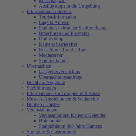
Reisemagazin
Ausflugstipps in die Umgebung
Informationen / Service
Tourist-Information
Lage & Anreise
Stadtplan / virtueller Stadtrundgang
Broschüren und Prospekte
Online-Shop
Kamenz barrierefrei
Reiseführer 1 und 2 Tage
Mediaserver
Stadtmarketing
Übernachten
Gastgeberverzeichnis
Übernachtungsanfrage
Buchbare Angebote
Stadtführungen
Informationen für Gruppen und Busse
Museen, Ausstellungen & Stadtarchiv
Bühnen / Theater
Veranstaltungen
Veranstaltungen Kamenz Kalender
Höhepunkte
Stadtjubiläum 800 Jahre Kamenz
Shopping & Gastronomie