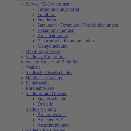
Service / E-Government
Terminbuchungsportal
Fundbüro
Standesamt
Satzungen / Formulare / Veröffentlichungen
Bekanntmachungen
Amtsblatt online
Elektronische Kommunikation
Mängelmeldung
Oberbürgermeister
Stadtrat / Bürgerinfos
weitere Ämter und Behörden
Wahlen
Städtische Gesellschaften
Notdienste / Wehren
Schiedsstelle
Ehrenamtskarte
Stadtportrait / Ortsteile
Stadtgeschichte
Ortsteile
Stadtverwaltung
Ämterübersicht
Anliegen A-Z
Ausschreibungen
Städtepartnerschaften