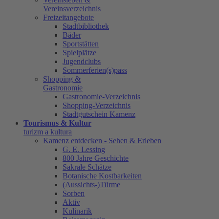
Vereinsverzeichnis
Freizeitangebote
Stadtbibliothek
Bäder
Sportstätten
Spielplätze
Jugendclubs
Sommerferien(s)pass
Shopping &
Gastronomie
Gastronomie-Verzeichnis
Shopping-Verzeichnis
Stadtgutschein Kamenz
Tourismus & Kultur
turizm a kultura
Kamenz entdecken - Sehen & Erleben
G. E. Lessing
800 Jahre Geschichte
Sakrale Schätze
Botanische Kostbarkeiten
(Aussichts-)Türme
Sorben
Aktiv
Kulinarik