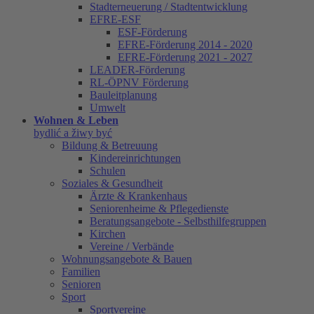
Stadterneuerung / Stadtentwicklung
EFRE-ESF
ESF-Förderung
EFRE-Förderung 2014 - 2020
EFRE-Förderung 2021 - 2027
LEADER-Förderung
RL-ÖPNV Förderung
Bauleitplanung
Umwelt
Wohnen & Leben
bydlić a žiwy być
Bildung & Betreuung
Kindereinrichtungen
Schulen
Soziales & Gesundheit
Ärzte & Krankenhaus
Seniorenheime & Pflegedienste
Beratungsangebote - Selbsthilfegruppen
Kirchen
Vereine / Verbände
Wohnungsangebote & Bauen
Familien
Senioren
Sport
Sportvereine