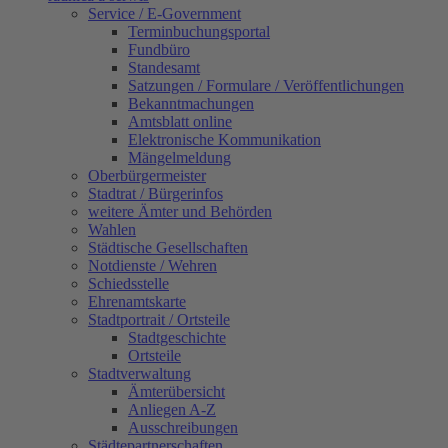
Service / E-Government
Terminbuchungsportal
Fundbüro
Standesamt
Satzungen / Formulare / Veröffentlichungen
Bekanntmachungen
Amtsblatt online
Elektronische Kommunikation
Mängelmeldung
Oberbürgermeister
Stadtrat / Bürgerinfos
weitere Ämter und Behörden
Wahlen
Städtische Gesellschaften
Notdienste / Wehren
Schiedsstelle
Ehrenamtskarte
Stadtportrait / Ortsteile
Stadtgeschichte
Ortsteile
Stadtverwaltung
Ämterübersicht
Anliegen A-Z
Ausschreibungen
Städtepartnerschaften