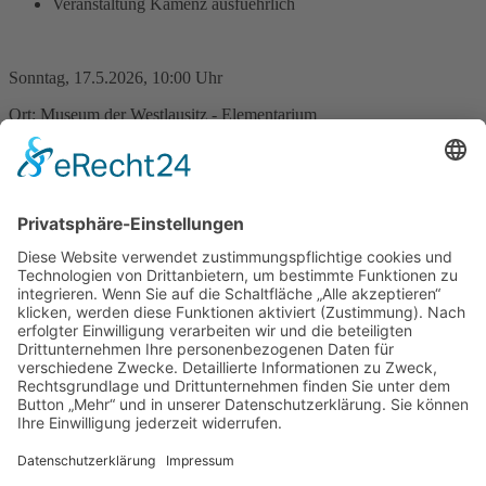
Veranstaltung Kamenz ausfuehrlich
Sonntag, 17.5.2026, 10:00 Uhr
Ort: Museum der Westlausitz - Elementarium
Eintritt frei zum
Internationalen Museumstag
Am Sonntag, 17. Mai feiern die Museen in Deutschland den
Internationalen Museumstag. Wir feiern natürlich mit und laden Sie
zu einem kostenlosen Besuch unserer Dauer- und
Sonderausstellungen ein. Folgende Ausstellungen können Sie an
diesem Tag besuchen: Dauerausstellung mit den sieben
Themenwelten Sonderausstellung „Stephan Popella“
Zurück
»facebook.com/kamenz.news
»facebook.com/rathaus.kamenz
»facebook.com/Kamenz.Tourismus
»instagramm.com/stadt_kamenz
»instagramm.com/kamenz_tourismus