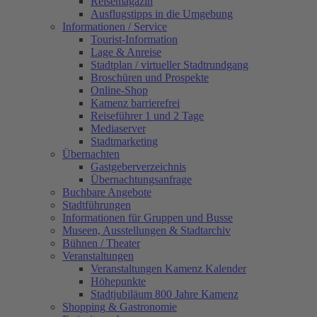
Reisemagazin
Ausflugstipps in die Umgebung
Informationen / Service
Tourist-Information
Lage & Anreise
Stadtplan / virtueller Stadtrundgang
Broschüren und Prospekte
Online-Shop
Kamenz barrierefrei
Reiseführer 1 und 2 Tage
Mediaserver
Stadtmarketing
Übernachten
Gastgeberverzeichnis
Übernachtungsanfrage
Buchbare Angebote
Stadtführungen
Informationen für Gruppen und Busse
Museen, Ausstellungen & Stadtarchiv
Bühnen / Theater
Veranstaltungen
Veranstaltungen Kamenz Kalender
Höhepunkte
Stadtjubiläum 800 Jahre Kamenz
Shopping & Gastronomie