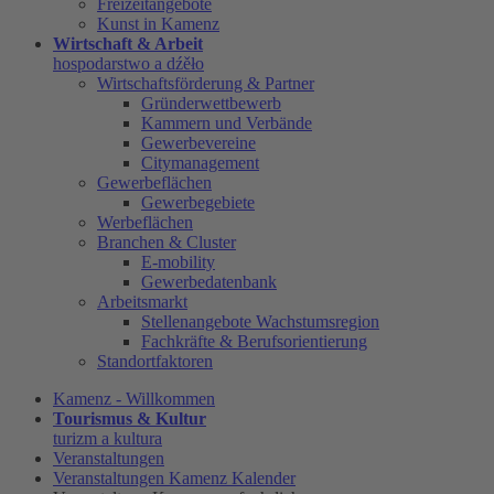
Freizeitangebote
Kunst in Kamenz
Wirtschaft & Arbeit
hospodarstwo a dźěło
Wirtschaftsförderung & Partner
Gründerwettbewerb
Kammern und Verbände
Gewerbevereine
Citymanagement
Gewerbeflächen
Gewerbegebiete
Werbeflächen
Branchen & Cluster
E-mobility
Gewerbedatenbank
Arbeitsmarkt
Stellenangebote Wachstumsregion
Fachkräfte & Berufsorientierung
Standortfaktoren
Kamenz - Willkommen
Tourismus & Kultur
turizm a kultura
Veranstaltungen
Veranstaltungen Kamenz Kalender