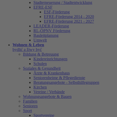
Stadterneuerung / Stadtentwicklung
EFRE-ESF
ESF-Förderung
EFRE-Förderung 2014 - 2020
EFRE-Förderung 2021 - 2027
LEADER-Förderung
RL-ÖPNV Förderung
Bauleitplanung
Umwelt
Wohnen & Leben
bydlić a žiwy być
Bildung & Betreuung
Kindereinrichtungen
Schulen
Soziales & Gesundheit
Ärzte & Krankenhaus
Seniorenheime & Pflegedienste
Beratungsangebote - Selbsthilfegruppen
Kirchen
Vereine / Verbände
Wohnungsangebote & Bauen
Familien
Senioren
Sport
Sportvereine