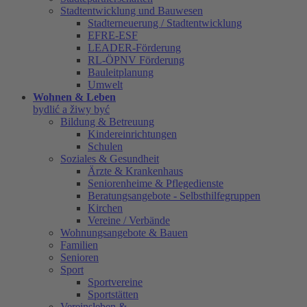
Stadtentwicklung und Bauwesen
Stadterneuerung / Stadtentwicklung
EFRE-ESF
LEADER-Förderung
RL-ÖPNV Förderung
Bauleitplanung
Umwelt
Wohnen & Leben
bydlić a žiwy być
Bildung & Betreuung
Kindereinrichtungen
Schulen
Soziales & Gesundheit
Ärzte & Krankenhaus
Seniorenheime & Pflegedienste
Beratungsangebote - Selbsthilfegruppen
Kirchen
Vereine / Verbände
Wohnungsangebote & Bauen
Familien
Senioren
Sport
Sportvereine
Sportstätten
Vereinsleben &