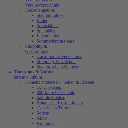
Vereinsverzeichnis
Freizeitangebote
Stadtbibliothek
Bäder
Sportstätten
Spielplätze
Jugendclubs
Sommerferien(s)pass
Shopping &
Gastronomie
Gastronomie-Verzeichnis
Shopping-Verzeichnis
Stadtgutschein Kamenz
Tourismus & Kultur
turizm a kultura
Kamenz entdecken - Sehen & Erleben
G. E. Lessing
800 Jahre Geschichte
Sakrale Schätze
Botanische Kostbarkeiten
(Aussichts-)Türme
Sorben
Aktiv
Kulinarik