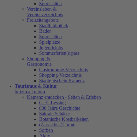
Sportstätten
Vereinsleben &
Vereinsverzeichnis
Freizeitangebote
Stadtbibliothek
Bäder
Sportstätten
Spielplätze
Jugendclubs
Sommerferien(s)pass
Shopping &
Gastronomie
Gastronomie-Verzeichnis
Shopping-Verzeichnis
Stadtgutschein Kamenz
Tourismus & Kultur
turizm a kultura
Kamenz entdecken - Sehen & Erleben
G. E. Lessing
800 Jahre Geschichte
Sakrale Schätze
Botanische Kostbarkeiten
(Aussichts-)Türme
Sorben
Aktiv