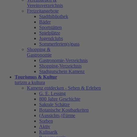
Vereinsverzeichnis
Freizeitangebote
Stadtbibliothek
Bäder
Sportstätten
Spielplätze
Jugendclubs
Sommerferien(s)pass
Shopping &
Gastronomie
Gastronomie-Verzeichnis
Shopping-Verzeichnis
Stadtgutschein Kamenz
Tourismus & Kultur
turizm a kultura
Kamenz entdecken - Sehen & Erleben
G. E. Lessing
800 Jahre Geschichte
Sakrale Schätze
Botanische Kostbarkeiten
(Aussichts-)Türme
Sorben
Aktiv
Kulinarik