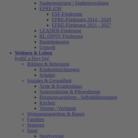
Stadterneuerung / Stadtentwicklung
EFRE-ESF
ESF-Förderung
EFRE-Förderung 2014 - 2020
EFRE-Förderung 2021 - 2027
LEADER-Förderung
RL-ÖPNV Förderung
Bauleitplanung
Umwelt
Wohnen & Leben
bydlić a žiwy być
Bildung & Betreuung
Kindereinrichtungen
Schulen
Soziales & Gesundheit
Ärzte & Krankenhaus
Seniorenheime & Pflegedienste
Beratungsangebote - Selbsthilfegruppen
Kirchen
Vereine / Verbände
Wohnungsangebote & Bauen
Familien
Senioren
Sport
Sportvereine