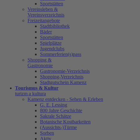
Sportstätten
Vereinsleben &
Vereinsverzeichnis
Freizeitangebote
Stadtbibliothek
Bäder
Sportstätten
Spielplätze
Jugendclubs
Sommerferien(s)pass
Shopping &
Gastronomie
Gastronomie-Verzeichnis
Shopping-Verzeichnis
Stadtgutschein Kamenz
Tourismus & Kultur
turizm a kultura
Kamenz entdecken - Sehen & Erleben
G. E. Lessing
800 Jahre Geschichte
Sakrale Schätze
Botanische Kostbarkeiten
(Aussichts-)Türme
Sorben
Aktiv