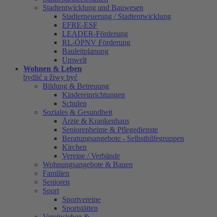
Stadtentwicklung und Bauwesen
Stadterneuerung / Stadtentwicklung
EFRE-ESF
LEADER-Förderung
RL-ÖPNV Förderung
Bauleitplanung
Umwelt
Wohnen & Leben
bydlić a žiwy być
Bildung & Betreuung
Kindereinrichtungen
Schulen
Soziales & Gesundheit
Ärzte & Krankenhaus
Seniorenheime & Pflegedienste
Beratungsangebote - Selbsthilfegruppen
Kirchen
Vereine / Verbände
Wohnungsangebote & Bauen
Familien
Senioren
Sport
Sportvereine
Sportstätten
Vereinsleben &