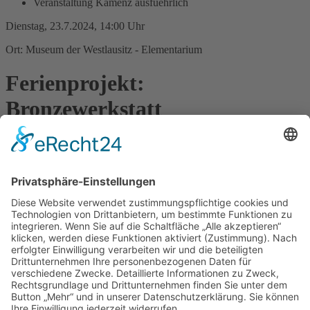
Veranstaltung Kamenz ausfuehrlich
Dienstag, 23.7.2024, 14:00 Uhr
Ort: Museum der Westlausitz - Elementarium
Ferienprojekt:
Bronzewerkstatt
Wagt einen Sprung in die Vergangenheit! Die Erfindung des
Bronzegusses vor über 3.000 Jahren war ein großer Fortschritt für
die Menschheit. Am offenen Feuer werden wir selbst zu Gießern
und erschaffen eigene bronzezeitliche Andenken. Stellt euch eure
eigene Pfeilspitze oder euren eigenen Ring her! Diese Veranstaltung
gehört zum Ferienprogramm des Museums der Westlausitz. Das
Ferienprogramm ist geeignet für Kinder zwischen 7 und 12 Jahren.
Bitte melden Sie Ihre Kinder für das Ferienprojekt rechtzeitig an -
die Plätze sind begrenzt. Anmeldung unter
https://www.etermin.net/museum_der_westlausitz
oder 03578 -
788310.
Zurück