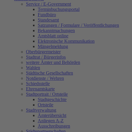
Service / E-Government
Terminbuchungsportal
Fundbüro
Standesamt
Satzungen / Formulare / Veröffentlichungen
Bekanntmachungen
Amtsblatt online
Elektronische Kommunikation
Mängelmeldung
Oberbürgermeister
Stadtrat / Bürgerinfos
weitere Ämter und Behörden
Wahlen
Städtische Gesellschaften
Notdienste / Wehren
Schiedsstelle
Ehrenamtskarte
Stadtportrait / Ortsteile
Stadtgeschichte
Ortsteile
Stadtverwaltung
Ämterübersicht
Anliegen A-Z
Ausschreibungen
Städtepartnerschaften