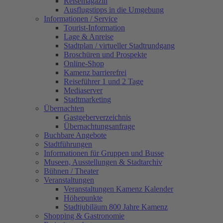
Reisemagazin
Ausflugstipps in die Umgebung
Informationen / Service
Tourist-Information
Lage & Anreise
Stadtplan / virtueller Stadtrundgang
Broschüren und Prospekte
Online-Shop
Kamenz barrierefrei
Reiseführer 1 und 2 Tage
Mediaserver
Stadtmarketing
Übernachten
Gastgeberverzeichnis
Übernachtungsanfrage
Buchbare Angebote
Stadtführungen
Informationen für Gruppen und Busse
Museen, Ausstellungen & Stadtarchiv
Bühnen / Theater
Veranstaltungen
Veranstaltungen Kamenz Kalender
Höhepunkte
Stadtjubiläum 800 Jahre Kamenz
Shopping & Gastronomie