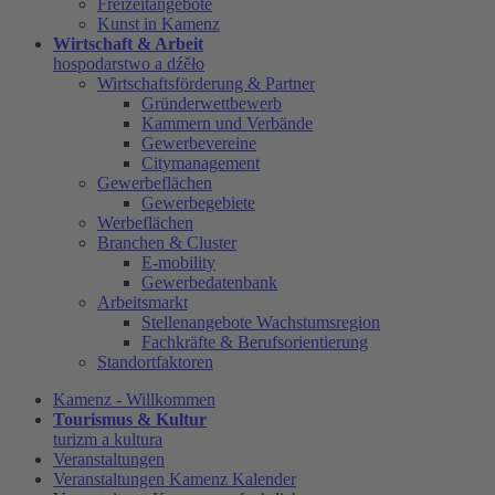
Freizeitangebote
Kunst in Kamenz
Wirtschaft & Arbeit
hospodarstwo a dźěło
Wirtschaftsförderung & Partner
Gründerwettbewerb
Kammern und Verbände
Gewerbevereine
Citymanagement
Gewerbeflächen
Gewerbegebiete
Werbeflächen
Branchen & Cluster
E-mobility
Gewerbedatenbank
Arbeitsmarkt
Stellenangebote Wachstumsregion
Fachkräfte & Berufsorientierung
Standortfaktoren
Kamenz - Willkommen
Tourismus & Kultur
turizm a kultura
Veranstaltungen
Veranstaltungen Kamenz Kalender