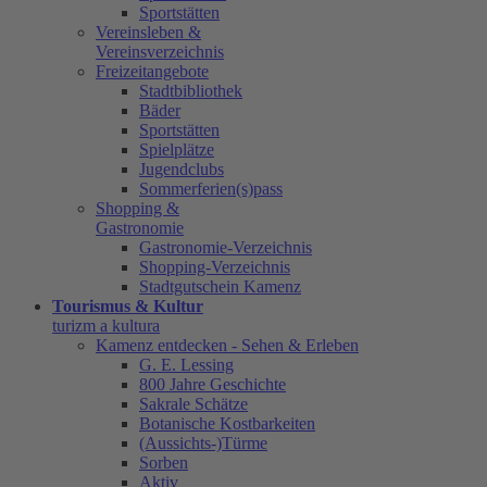
Sportstätten
Vereinsleben &
Vereinsverzeichnis
Freizeitangebote
Stadtbibliothek
Bäder
Sportstätten
Spielplätze
Jugendclubs
Sommerferien(s)pass
Shopping &
Gastronomie
Gastronomie-Verzeichnis
Shopping-Verzeichnis
Stadtgutschein Kamenz
Tourismus & Kultur
turizm a kultura
Kamenz entdecken - Sehen & Erleben
G. E. Lessing
800 Jahre Geschichte
Sakrale Schätze
Botanische Kostbarkeiten
(Aussichts-)Türme
Sorben
Aktiv