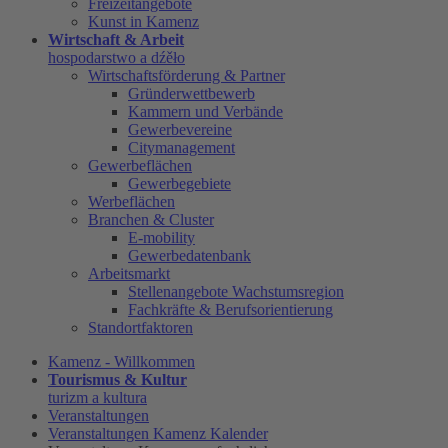
Freizeitangebote
Kunst in Kamenz
Wirtschaft & Arbeit
hospodarstwo a dźěło
Wirtschaftsförderung & Partner
Gründerwettbewerb
Kammern und Verbände
Gewerbevereine
Citymanagement
Gewerbeflächen
Gewerbegebiete
Werbeflächen
Branchen & Cluster
E-mobility
Gewerbedatenbank
Arbeitsmarkt
Stellenangebote Wachstumsregion
Fachkräfte & Berufsorientierung
Standortfaktoren
Kamenz - Willkommen
Tourismus & Kultur
turizm a kultura
Veranstaltungen
Veranstaltungen Kamenz Kalender