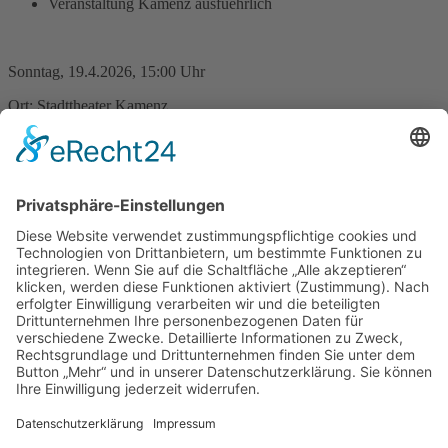
Veranstaltung Kamenz ausfuehrlich
Sonntag, 19.4.2026, 15:00 Uhr
Ort: Stadttheater Kamenz
Frühlingskonzert
Das Blasorchester der Lessingstadt Kamenz e. V. besteht seit 1963.
Sein Repertoire umfasst Märsche, Polka, Walzer, Evergreens, Jazz
und andere moderne Stücke. Das Ziel des Blasorchesters ist es, die
Blasmusik zu pflegen und unsere Heimatstadt würdig zu vertreten.
Auch im diesjährigen Frühlingskonzert sind diese Elemente
vertreten. Auch einige neue Stücke werden im bunten Programm
erscheinen. Lassen Sie sich überraschen. Es wird sicher wieder ein
wunderschöner Nachmittag.
Zurück
»facebook.com/kamenz.news
»facebook.com/rathaus.kamenz
»facebook.com/Kamenz.Tourismus
»instagramm.com/stadt_kamenz
»instagramm.com/kamenz_tourismus