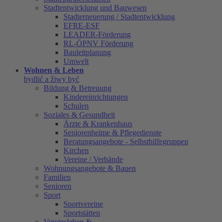
Stadtentwicklung und Bauwesen
Stadterneuerung / Stadtentwicklung
EFRE-ESF
LEADER-Förderung
RL-ÖPNV Förderung
Bauleitplanung
Umwelt
Wohnen & Leben
bydlić a žiwy być
Bildung & Betreuung
Kindereinrichtungen
Schulen
Soziales & Gesundheit
Ärzte & Krankenhaus
Seniorenheime & Pflegedienste
Beratungsangebote - Selbsthilfegruppen
Kirchen
Vereine / Verbände
Wohnungsangebote & Bauen
Familien
Senioren
Sport
Sportvereine
Sportstätten
Vereinsleben &