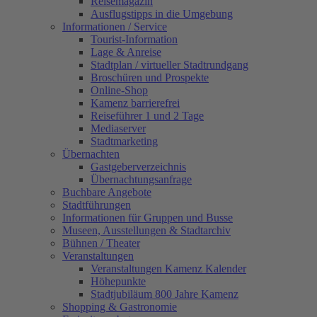
Reisemagazin
Ausflugstipps in die Umgebung
Informationen / Service
Tourist-Information
Lage & Anreise
Stadtplan / virtueller Stadtrundgang
Broschüren und Prospekte
Online-Shop
Kamenz barrierefrei
Reiseführer 1 und 2 Tage
Mediaserver
Stadtmarketing
Übernachten
Gastgeberverzeichnis
Übernachtungsanfrage
Buchbare Angebote
Stadtführungen
Informationen für Gruppen und Busse
Museen, Ausstellungen & Stadtarchiv
Bühnen / Theater
Veranstaltungen
Veranstaltungen Kamenz Kalender
Höhepunkte
Stadtjubiläum 800 Jahre Kamenz
Shopping & Gastronomie