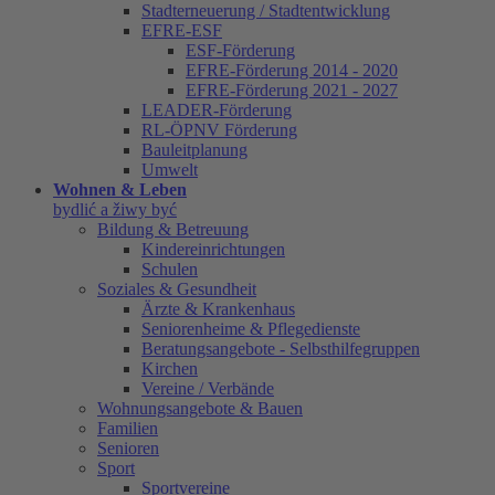
Stadterneuerung / Stadtentwicklung
EFRE-ESF
ESF-Förderung
EFRE-Förderung 2014 - 2020
EFRE-Förderung 2021 - 2027
LEADER-Förderung
RL-ÖPNV Förderung
Bauleitplanung
Umwelt
Wohnen & Leben
bydlić a žiwy być
Bildung & Betreuung
Kindereinrichtungen
Schulen
Soziales & Gesundheit
Ärzte & Krankenhaus
Seniorenheime & Pflegedienste
Beratungsangebote - Selbsthilfegruppen
Kirchen
Vereine / Verbände
Wohnungsangebote & Bauen
Familien
Senioren
Sport
Sportvereine