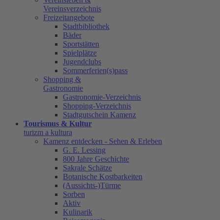
Vereinsverzeichnis
Freizeitangebote
Stadtbibliothek
Bäder
Sportstätten
Spielplätze
Jugendclubs
Sommerferien(s)pass
Shopping &
Gastronomie
Gastronomie-Verzeichnis
Shopping-Verzeichnis
Stadtgutschein Kamenz
Tourismus & Kultur
turizm a kultura
Kamenz entdecken - Sehen & Erleben
G. E. Lessing
800 Jahre Geschichte
Sakrale Schätze
Botanische Kostbarkeiten
(Aussichts-)Türme
Sorben
Aktiv
Kulinarik