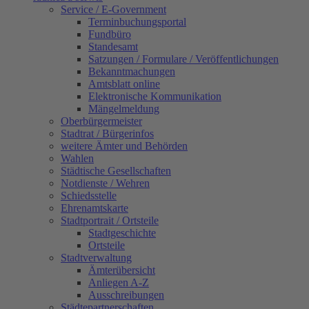
Service / E-Government
Terminbuchungsportal
Fundbüro
Standesamt
Satzungen / Formulare / Veröffentlichungen
Bekanntmachungen
Amtsblatt online
Elektronische Kommunikation
Mängelmeldung
Oberbürgermeister
Stadtrat / Bürgerinfos
weitere Ämter und Behörden
Wahlen
Städtische Gesellschaften
Notdienste / Wehren
Schiedsstelle
Ehrenamtskarte
Stadtportrait / Ortsteile
Stadtgeschichte
Ortsteile
Stadtverwaltung
Ämterübersicht
Anliegen A-Z
Ausschreibungen
Städtepartnerschaften