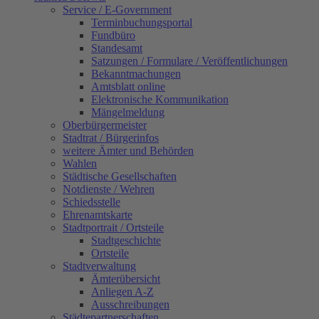
Service / E-Government
Terminbuchungsportal
Fundbüro
Standesamt
Satzungen / Formulare / Veröffentlichungen
Bekanntmachungen
Amtsblatt online
Elektronische Kommunikation
Mängelmeldung
Oberbürgermeister
Stadtrat / Bürgerinfos
weitere Ämter und Behörden
Wahlen
Städtische Gesellschaften
Notdienste / Wehren
Schiedsstelle
Ehrenamtskarte
Stadtportrait / Ortsteile
Stadtgeschichte
Ortsteile
Stadtverwaltung
Ämterübersicht
Anliegen A-Z
Ausschreibungen
Städtepartnerschaften