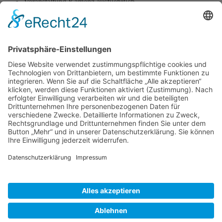
Veranstaltung Kamenz ausfuehrlich
Kamenzer Hutberg-Singen
14.06.2026, 10:00
Konzert mit der Bläsergruppe ev. Kirchgemeinde Kamenz,
Schulchor Grundschule Am Gickelsberg, Chor MonTakt Kamenz,
Chor der Lessingstadt Kamenz, Frauenchor Wiesa.
Zurück
»facebook.com/kamenz.news
»facebook.com/rathaus.kamenz
»facebook.com/Kamenz.Tourismus
»instagramm.com/stadt_kamenz
»instagramm.com/kamenz_tourismus
»Sitemap
»Kontakt
»Barrierefreiheit
»Elektronische Kommunikation