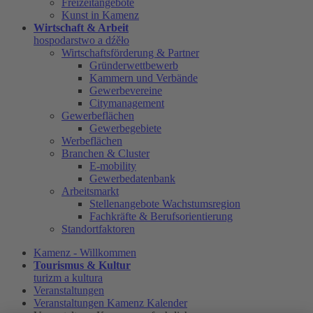
Freizeitangebote
Kunst in Kamenz
Wirtschaft & Arbeit
hospodarstwo a dźěło
Wirtschaftsförderung & Partner
Gründerwettbewerb
Kammern und Verbände
Gewerbevereine
Citymanagement
Gewerbeflächen
Gewerbegebiete
Werbeflächen
Branchen & Cluster
E-mobility
Gewerbedatenbank
Arbeitsmarkt
Stellenangebote Wachstumsregion
Fachkräfte & Berufsorientierung
Standortfaktoren
Kamenz - Willkommen
Tourismus & Kultur
turizm a kultura
Veranstaltungen
Veranstaltungen Kamenz Kalender