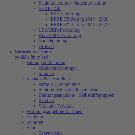
Stadterneuerung / Stadtentwicklung
EFRE-ESF
ESF-Förderung
EFRE-Förderung 2014 - 2020
EFRE-Förderung 2021 - 2027
LEADER-Förderung
RL-ÖPNV Förderung
Bauleitplanung
Umwelt
Wohnen & Leben
bydlić a žiwy być
Bildung & Betreuung
Kindereinrichtungen
Schulen
Soziales & Gesundheit
Ärzte & Krankenhaus
Seniorenheime & Pflegedienste
Beratungsangebote - Selbsthilfegruppen
Kirchen
Vereine / Verbände
Wohnungsangebote & Bauen
Familien
Senioren
Sport
Sportvereine