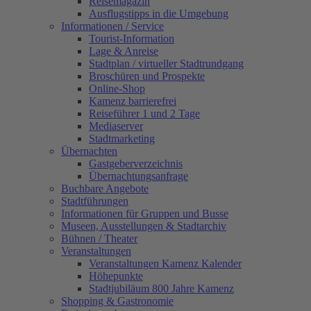
Reisemagazin
Ausflugstipps in die Umgebung
Informationen / Service
Tourist-Information
Lage & Anreise
Stadtplan / virtueller Stadtrundgang
Broschüren und Prospekte
Online-Shop
Kamenz barrierefrei
Reiseführer 1 und 2 Tage
Mediaserver
Stadtmarketing
Übernachten
Gastgeberverzeichnis
Übernachtungsanfrage
Buchbare Angebote
Stadtführungen
Informationen für Gruppen und Busse
Museen, Ausstellungen & Stadtarchiv
Bühnen / Theater
Veranstaltungen
Veranstaltungen Kamenz Kalender
Höhepunkte
Stadtjubiläum 800 Jahre Kamenz
Shopping & Gastronomie