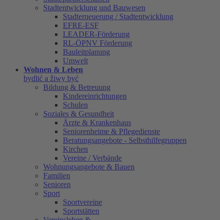
Stadtentwicklung und Bauwesen
Stadterneuerung / Stadtentwicklung
EFRE-ESF
LEADER-Förderung
RL-ÖPNV Förderung
Bauleitplanung
Umwelt
Wohnen & Leben
bydlić a žiwy być
Bildung & Betreuung
Kindereinrichtungen
Schulen
Soziales & Gesundheit
Ärzte & Krankenhaus
Seniorenheime & Pflegedienste
Beratungsangebote - Selbsthilfegruppen
Kirchen
Vereine / Verbände
Wohnungsangebote & Bauen
Familien
Senioren
Sport
Sportvereine
Sportstätten
Vereinsleben &