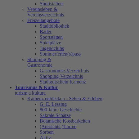
Sportstätten
Vereinsleben &
Vereinsverzeichnis
Freizeitangebote
Stadtbibliothek
Bäder
Sportstätten
Spielplätze
Jugendclubs
Sommerferien(s)pass
Shopping &
Gastronomie
Gastronomie-Verzeichnis
Shopping-Verzeichnis
Stadtgutschein Kamenz
Tourismus & Kultur
turizm a kultura
Kamenz entdecken - Sehen & Erleben
G. E. Lessing
800 Jahre Geschichte
Sakrale Schätze
Botanische Kostbarkeiten
(Aussichts-)Türme
Sorben
Aktiv