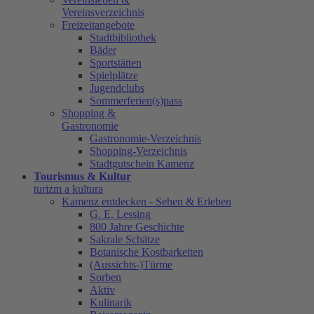
Vereinsverzeichnis
Freizeitangebote
Stadtbibliothek
Bäder
Sportstätten
Spielplätze
Jugendclubs
Sommerferien(s)pass
Shopping &
Gastronomie
Gastronomie-Verzeichnis
Shopping-Verzeichnis
Stadtgutschein Kamenz
Tourismus & Kultur
turizm a kultura
Kamenz entdecken - Sehen & Erleben
G. E. Lessing
800 Jahre Geschichte
Sakrale Schätze
Botanische Kostbarkeiten
(Aussichts-)Türme
Sorben
Aktiv
Kulinarik