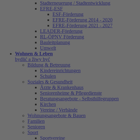
Stadterneuerung / Stadtentwicklung
EFRE-ESF
ESF-Förderung
EFRE-Förderung 2014 - 2020
EFRE-Förderung 2021 - 2027
LEADER-Förderung
RL-ÖPNV Förderung
Bauleitplanung
Umwelt
Wohnen & Leben
bydlić a žiwy być
Bildung & Betreuung
Kindereinrichtungen
Schulen
Soziales & Gesundheit
Ärzte & Krankenhaus
Seniorenheime & Pflegedienste
Beratungsangebote - Selbsthilfegruppen
Kirchen
Vereine / Verbände
Wohnungsangebote & Bauen
Familien
Senioren
Sport
Sportvereine