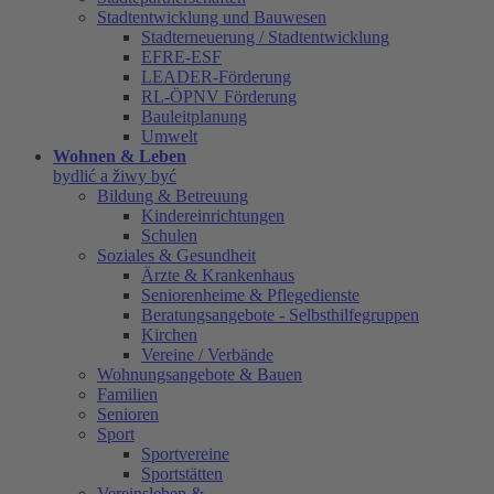
Stadtentwicklung und Bauwesen
Stadterneuerung / Stadtentwicklung
EFRE-ESF
LEADER-Förderung
RL-ÖPNV Förderung
Bauleitplanung
Umwelt
Wohnen & Leben
bydlić a žiwy być
Bildung & Betreuung
Kindereinrichtungen
Schulen
Soziales & Gesundheit
Ärzte & Krankenhaus
Seniorenheime & Pflegedienste
Beratungsangebote - Selbsthilfegruppen
Kirchen
Vereine / Verbände
Wohnungsangebote & Bauen
Familien
Senioren
Sport
Sportvereine
Sportstätten
Vereinsleben &