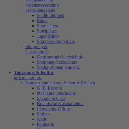
Vereinsverzeichnis
Freizeitangebote
Stadtbibliothek
Bäder
Sportstätten
Spielplätze
Jugendclubs
Sommerferien(s)pass
Shopping &
Gastronomie
Gastronomie-Verzeichnis
Shopping-Verzeichnis
Stadtgutschein Kamenz
Tourismus & Kultur
turizm a kultura
Kamenz entdecken - Sehen & Erleben
G. E. Lessing
800 Jahre Geschichte
Sakrale Schätze
Botanische Kostbarkeiten
(Aussichts-)Türme
Sorben
Aktiv
Kulinarik