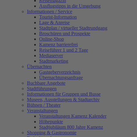
Reisemagazin
Ausflugstipps in die Umgebung
Informationen / Service
Tourist-Information
Lage & Anreise
Stadtplan / virtueller Stadtrundgang
Broschüren und Prospekte
Online-Shop
Kamenz barrierefrei
Reiseführer 1 und 2 Tage
Mediaserver
Stadtmarketing
Übernachten
Gastgeberverzeichnis
Übernachtungsanfrage
Buchbare Angebote
Stadtführungen
Informationen für Gruppen und Busse
Museen, Ausstellungen & Stadtarchiv
Bühnen / Theater
Veranstaltungen
Veranstaltungen Kamenz Kalender
Höhepunkte
Stadtjubiläum 800 Jahre Kamenz
Shopping & Gastronomie