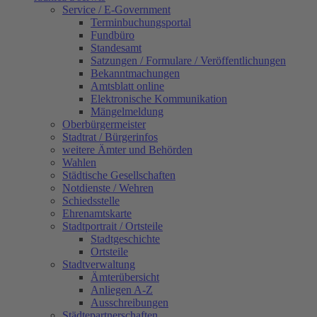
Service / E-Government
Terminbuchungsportal
Fundbüro
Standesamt
Satzungen / Formulare / Veröffentlichungen
Bekanntmachungen
Amtsblatt online
Elektronische Kommunikation
Mängelmeldung
Oberbürgermeister
Stadtrat / Bürgerinfos
weitere Ämter und Behörden
Wahlen
Städtische Gesellschaften
Notdienste / Wehren
Schiedsstelle
Ehrenamtskarte
Stadtportrait / Ortsteile
Stadtgeschichte
Ortsteile
Stadtverwaltung
Ämterübersicht
Anliegen A-Z
Ausschreibungen
Städtepartnerschaften