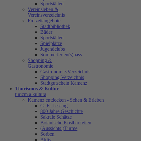
Sportstätten
Vereinsleben &
Vereinsverzeichnis
Freizeitangebote
Stadtbibliothek
Bäder
Sportstätten
Spielplätze
Jugendclubs
Sommerferien(s)pass
Shopping &
Gastronomie
Gastronomie-Verzeichnis
Shopping-Verzeichnis
Stadtgutschein Kamenz
Tourismus & Kultur
turizm a kultura
Kamenz entdecken - Sehen & Erleben
G. E. Lessing
800 Jahre Geschichte
Sakrale Schätze
Botanische Kostbarkeiten
(Aussichts-)Türme
Sorben
Aktiv