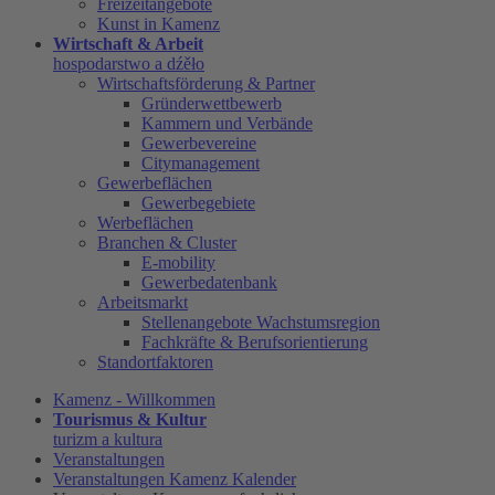
Freizeitangebote
Kunst in Kamenz
Wirtschaft & Arbeit
hospodarstwo a dźěło
Wirtschaftsförderung & Partner
Gründerwettbewerb
Kammern und Verbände
Gewerbevereine
Citymanagement
Gewerbeflächen
Gewerbegebiete
Werbeflächen
Branchen & Cluster
E-mobility
Gewerbedatenbank
Arbeitsmarkt
Stellenangebote Wachstumsregion
Fachkräfte & Berufsorientierung
Standortfaktoren
Kamenz - Willkommen
Tourismus & Kultur
turizm a kultura
Veranstaltungen
Veranstaltungen Kamenz Kalender