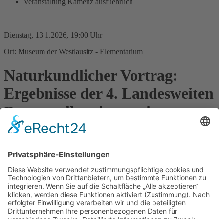
Veranstaltung Kamenz ausfuehrlich
Dienstag, 13.1.2026, 19:00 Uhr
Ort: Museum der Westlausitz - Elementarium
Naturkundlicher Vortrag:
Ergebnisse der 4. Landesweiten
Brutvogelkartierung in
Sachsen
Im Zeitraum von 2022 bis 2024 wurde mit Hilfe vieler engagierter
Ornithologen in Sachsen der Brutstatus aller zur Brutzeit
anwesenden Vogelarten ermittelt. Der Vortrag wird sich mit ersten
Trends und Bestandsentwicklungen im Vergleich zu den früheren
Kartierungen beschäftigen. Sachsen hat aktuell 177 regelmäßige
Brutvogelarten, zuzüglich 16 Arten als Brutgäste oder mit
Anwesenheit zur Brutzeit sowie 6 Arten als wahrscheinliche
Gefangenschaftsflüchtlinge.