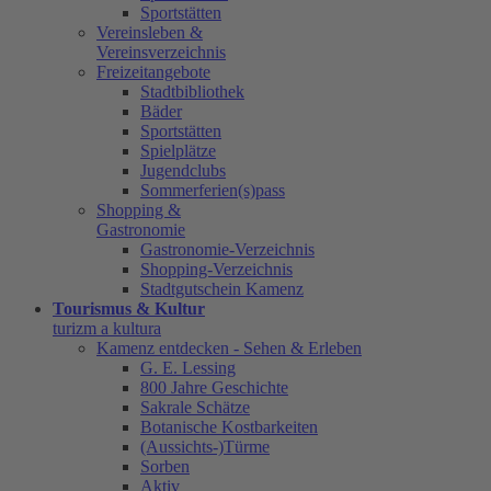
Sportstätten
Vereinsleben &
Vereinsverzeichnis
Freizeitangebote
Stadtbibliothek
Bäder
Sportstätten
Spielplätze
Jugendclubs
Sommerferien(s)pass
Shopping &
Gastronomie
Gastronomie-Verzeichnis
Shopping-Verzeichnis
Stadtgutschein Kamenz
Tourismus & Kultur
turizm a kultura
Kamenz entdecken - Sehen & Erleben
G. E. Lessing
800 Jahre Geschichte
Sakrale Schätze
Botanische Kostbarkeiten
(Aussichts-)Türme
Sorben
Aktiv