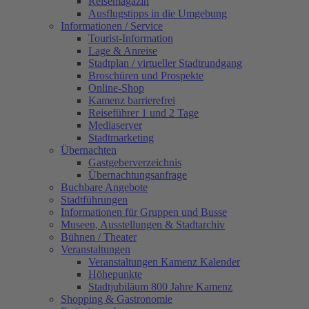
Reisemagazin
Ausflugstipps in die Umgebung
Informationen / Service
Tourist-Information
Lage & Anreise
Stadtplan / virtueller Stadtrundgang
Broschüren und Prospekte
Online-Shop
Kamenz barrierefrei
Reiseführer 1 und 2 Tage
Mediaserver
Stadtmarketing
Übernachten
Gastgeberverzeichnis
Übernachtungsanfrage
Buchbare Angebote
Stadtführungen
Informationen für Gruppen und Busse
Museen, Ausstellungen & Stadtarchiv
Bühnen / Theater
Veranstaltungen
Veranstaltungen Kamenz Kalender
Höhepunkte
Stadtjubiläum 800 Jahre Kamenz
Shopping & Gastronomie