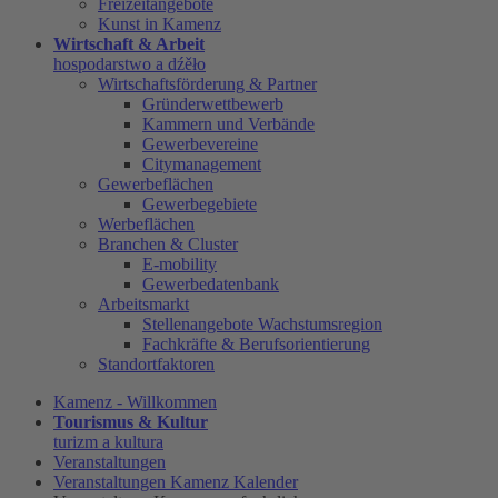
Freizeitangebote
Kunst in Kamenz
Wirtschaft & Arbeit
hospodarstwo a dźěło
Wirtschaftsförderung & Partner
Gründerwettbewerb
Kammern und Verbände
Gewerbevereine
Citymanagement
Gewerbeflächen
Gewerbegebiete
Werbeflächen
Branchen & Cluster
E-mobility
Gewerbedatenbank
Arbeitsmarkt
Stellenangebote Wachstumsregion
Fachkräfte & Berufsorientierung
Standortfaktoren
Kamenz - Willkommen
Tourismus & Kultur
turizm a kultura
Veranstaltungen
Veranstaltungen Kamenz Kalender