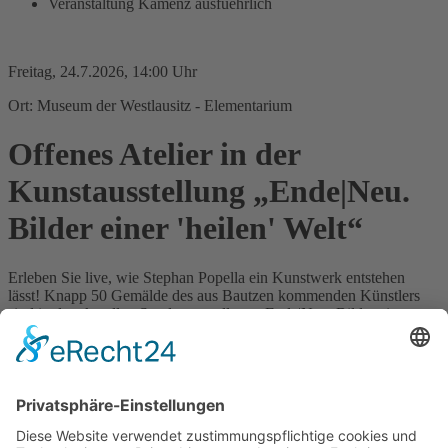
Veranstaltung Kamenz ausfuehrlich
Freitag, 24.7.2026, 14:00 Uhr
Ort: Museum der Westlausitz - Elementarium
Offenes Atelier in der
Kunstausstellung „Ende|Neu.
Bilder einer 'heilen' Welt“
Erleben Sie live, wie Stephan Popella ein Kunstwerk entstehen
lässt! Knapp 50 Gemälde des aus Bautzen kommenden Künstlers
sind in der aktuellen Sonderausstellung „Ende|Neu. Bilder einer
>heilen< Welt“ im Elementarium, Museum der Westlausitz in
Kamenz zu sehen. Lassen Sie die Ausstellung auf sich wirken und
erleben Sie eine besondere Erfahrung – die des „offenen Ateliers“.
Verfolgen Sie den Malprozess live, umgeben von weiteren Bildern,
die aus der Hand des Künstlers stammen. Von 14:00 bis 17:00 Uhr
findet ein offenes Mitmachprogramm für Kinder statt, bei dem alle
selbst kreativ werden können und ein eigenes Kunstwerk erschaffen