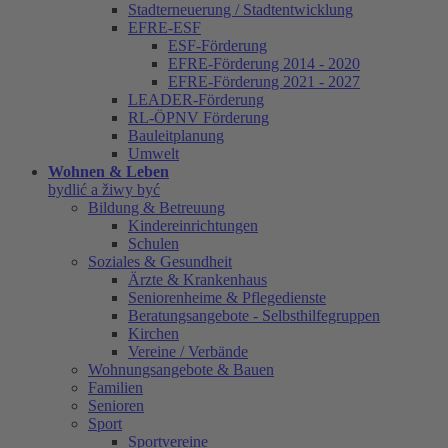
Stadterneuerung / Stadtentwicklung
EFRE-ESF
ESF-Förderung
EFRE-Förderung 2014 - 2020
EFRE-Förderung 2021 - 2027
LEADER-Förderung
RL-ÖPNV Förderung
Bauleitplanung
Umwelt
Wohnen & Leben
bydlić a žiwy być
Bildung & Betreuung
Kindereinrichtungen
Schulen
Soziales & Gesundheit
Ärzte & Krankenhaus
Seniorenheime & Pflegedienste
Beratungsangebote - Selbsthilfegruppen
Kirchen
Vereine / Verbände
Wohnungsangebote & Bauen
Familien
Senioren
Sport
Sportvereine