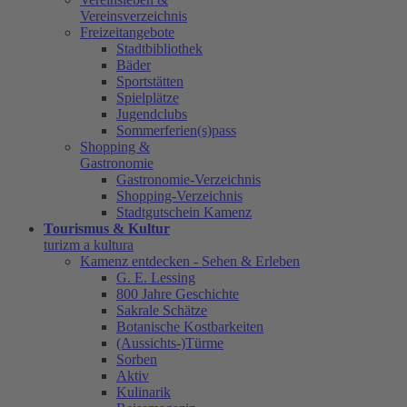
Vereinsverzeichnis
Freizeitangebote
Stadtbibliothek
Bäder
Sportstätten
Spielplätze
Jugendclubs
Sommerferien(s)pass
Shopping &
Gastronomie
Gastronomie-Verzeichnis
Shopping-Verzeichnis
Stadtgutschein Kamenz
Tourismus & Kultur
turizm a kultura
Kamenz entdecken - Sehen & Erleben
G. E. Lessing
800 Jahre Geschichte
Sakrale Schätze
Botanische Kostbarkeiten
(Aussichts-)Türme
Sorben
Aktiv
Kulinarik