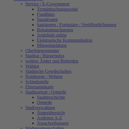
Service / E-Government
Terminbuchungsportal
Fundbüro
Standesamt
Satzungen / Formulare / Veröffentlichungen
Bekanntmachungen
Amtsblatt online
Elektronische Kommunikation
Mängelmeldung
Oberbürgermeister
Stadtrat / Bürgerinfos
weitere Ämter und Behörden
Wahlen
Städtische Gesellschaften
Notdienste / Wehren
Schiedsstelle
Ehrenamtskarte
Stadtportrait / Ortsteile
Stadtgeschichte
Ortsteile
Stadtverwaltung
Ämterübersicht
Anliegen A-Z
Ausschreibungen
Städtepartnerschaften