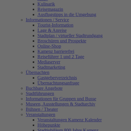
Kulinarik
Reisemagazin
Ausflugstipps in die Umgebung
Informationen / Service
Tourist-Information
Lage & Anreise
Stadtplan / virtueller Stadtrundgang
Broschüren und Prospekte
Online-Shop
Kamenz barrierefrei
Reiseführer 1 und 2 Tage
Mediaserver
Stadtmarketing
Übernachten
Gastgeberverzeichnis
Übernachtungsanfrage
Buchbare Angebote
Stadtführungen
Informationen für Gruppen und Busse
Museen, Ausstellungen & Stadtarchiv
Bühnen / Theater
Veranstaltungen
Veranstaltungen Kamenz Kalender
Höhepunkte
Stadtjubiläum 800 Jahre Kamenz