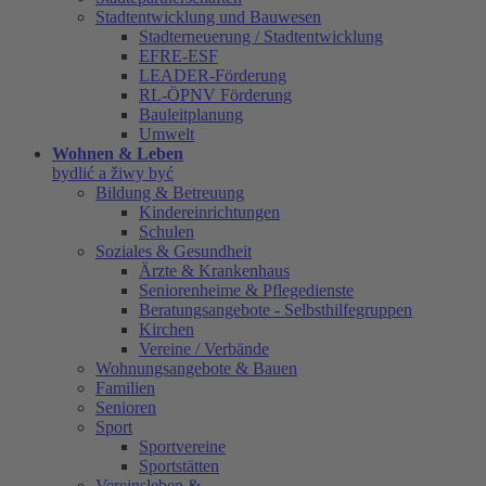
Stadtentwicklung und Bauwesen
Stadterneuerung / Stadtentwicklung
EFRE-ESF
LEADER-Förderung
RL-ÖPNV Förderung
Bauleitplanung
Umwelt
Wohnen & Leben
bydlić a žiwy być
Bildung & Betreuung
Kindereinrichtungen
Schulen
Soziales & Gesundheit
Ärzte & Krankenhaus
Seniorenheime & Pflegedienste
Beratungsangebote - Selbsthilfegruppen
Kirchen
Vereine / Verbände
Wohnungsangebote & Bauen
Familien
Senioren
Sport
Sportvereine
Sportstätten
Vereinsleben &