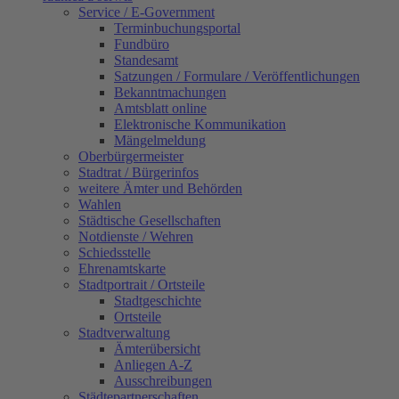
Service / E-Government
Terminbuchungsportal
Fundbüro
Standesamt
Satzungen / Formulare / Veröffentlichungen
Bekanntmachungen
Amtsblatt online
Elektronische Kommunikation
Mängelmeldung
Oberbürgermeister
Stadtrat / Bürgerinfos
weitere Ämter und Behörden
Wahlen
Städtische Gesellschaften
Notdienste / Wehren
Schiedsstelle
Ehrenamtskarte
Stadtportrait / Ortsteile
Stadtgeschichte
Ortsteile
Stadtverwaltung
Ämterübersicht
Anliegen A-Z
Ausschreibungen
Städtepartnerschaften