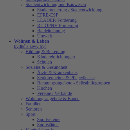
Stadtentwicklung und Bauwesen
Stadterneuerung / Stadtentwicklung
EFRE-ESF
LEADER-Förderung
RL-ÖPNV Förderung
Bauleitplanung
Umwelt
Wohnen & Leben
bydlić a žiwy być
Bildung & Betreuung
Kindereinrichtungen
Schulen
Soziales & Gesundheit
Ärzte & Krankenhaus
Seniorenheime & Pflegedienste
Beratungsangebote - Selbsthilfegruppen
Kirchen
Vereine / Verbände
Wohnungsangebote & Bauen
Familien
Senioren
Sport
Sportvereine
Sportstätten
Vereinsleben &