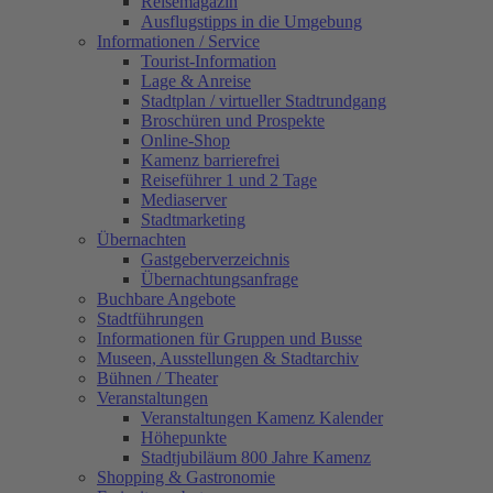
Reisemagazin
Ausflugstipps in die Umgebung
Informationen / Service
Tourist-Information
Lage & Anreise
Stadtplan / virtueller Stadtrundgang
Broschüren und Prospekte
Online-Shop
Kamenz barrierefrei
Reiseführer 1 und 2 Tage
Mediaserver
Stadtmarketing
Übernachten
Gastgeberverzeichnis
Übernachtungsanfrage
Buchbare Angebote
Stadtführungen
Informationen für Gruppen und Busse
Museen, Ausstellungen & Stadtarchiv
Bühnen / Theater
Veranstaltungen
Veranstaltungen Kamenz Kalender
Höhepunkte
Stadtjubiläum 800 Jahre Kamenz
Shopping & Gastronomie