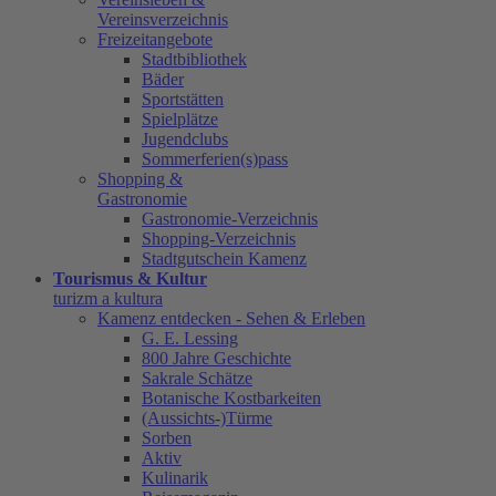
Vereinsverzeichnis
Freizeitangebote
Stadtbibliothek
Bäder
Sportstätten
Spielplätze
Jugendclubs
Sommerferien(s)pass
Shopping &
Gastronomie
Gastronomie-Verzeichnis
Shopping-Verzeichnis
Stadtgutschein Kamenz
Tourismus & Kultur
turizm a kultura
Kamenz entdecken - Sehen & Erleben
G. E. Lessing
800 Jahre Geschichte
Sakrale Schätze
Botanische Kostbarkeiten
(Aussichts-)Türme
Sorben
Aktiv
Kulinarik