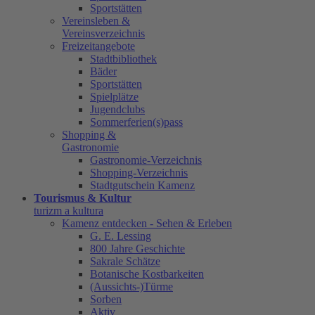
Sportstätten
Vereinsleben &
Vereinsverzeichnis
Freizeitangebote
Stadtbibliothek
Bäder
Sportstätten
Spielplätze
Jugendclubs
Sommerferien(s)pass
Shopping &
Gastronomie
Gastronomie-Verzeichnis
Shopping-Verzeichnis
Stadtgutschein Kamenz
Tourismus & Kultur
turizm a kultura
Kamenz entdecken - Sehen & Erleben
G. E. Lessing
800 Jahre Geschichte
Sakrale Schätze
Botanische Kostbarkeiten
(Aussichts-)Türme
Sorben
Aktiv