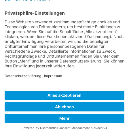
Veranstaltung Kamenz ausfuehrlich
Pyramidensingen
21.12.2024, 17:00
Traditionelles Pyramidensingen
Zurück
»facebook.com/kamenz.news
»facebook.com/rathaus.kamenz
»facebook.com/Kamenz.Tourismus
»instagramm.com/stadt_kamenz
»instagramm.com/kamenz_tourismus
»Sitemap
»Kontakt
»Barrierefreiheit
»Elektronische Kommunikation
»Datenschutz
»Impressum