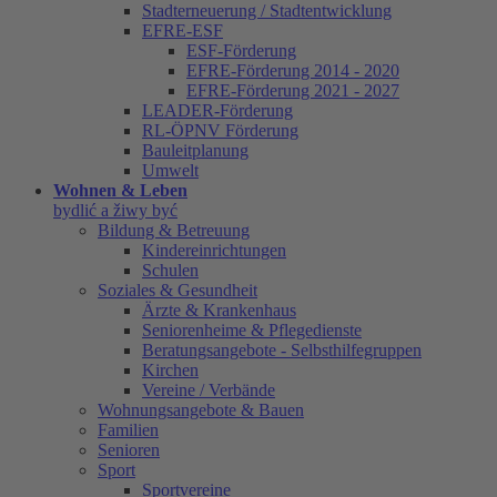
Stadterneuerung / Stadtentwicklung
EFRE-ESF
ESF-Förderung
EFRE-Förderung 2014 - 2020
EFRE-Förderung 2021 - 2027
LEADER-Förderung
RL-ÖPNV Förderung
Bauleitplanung
Umwelt
Wohnen & Leben
bydlić a žiwy być
Bildung & Betreuung
Kindereinrichtungen
Schulen
Soziales & Gesundheit
Ärzte & Krankenhaus
Seniorenheime & Pflegedienste
Beratungsangebote - Selbsthilfegruppen
Kirchen
Vereine / Verbände
Wohnungsangebote & Bauen
Familien
Senioren
Sport
Sportvereine