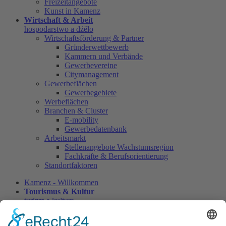
Freizeitangebote
Kunst in Kamenz
Wirtschaft & Arbeit
hospodarstwo a dźěło
Wirtschaftsförderung & Partner
Gründerwettbewerb
Kammern und Verbände
Gewerbevereine
Citymanagement
Gewerbeflächen
Gewerbegebiete
Werbeflächen
Branchen & Cluster
E-mobility
Gewerbedatenbank
Arbeitsmarkt
Stellenangebote Wachstumsregion
Fachkräfte & Berufsorientierung
Standortfaktoren
Kamenz - Willkommen
Tourismus & Kultur
turizm a kultura
Veranstaltungen
Veranstaltungen Kamenz Kalender