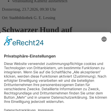
Veranstaltung Kamenz ausfuehrlich
Donnerstag, 23.7.2026, 09:30 Uhr
Ort: Stadtbibliothek G. E. Lessing
Schwarzer Hund auf
Schatzsuche
Habt Ihr Lust auf Rätselhaftes? Wer sich mit unserer
Kinderbibliothekarin Sabine Haufe auf Schatzsuche durch Kamenz
begibt, begegnet etlichen Sagengestalten, wie einer geheimnisvollen
Zigeunerin oder dem Mönch Caspar Dulich, der in seinem
Gefängnis im Roten Turm allerlei Unsinn treibt. Am Ziel, dem
Krabat-Spielplatz angekommen, ist von einer zauberhaften Legende
zu hören. Wollt Ihr diesen spannenden, kostenlosen Ferienvormittag
erleben, meldet euch bitte rechtzeitig bei uns an: Telefon 03578/379-
288 oder
bibliothek@stadt.kamenz.de
.
Zurück
»facebook.com/kamenz.news
»facebook.com/rathaus.kamenz
»facebook.com/Kamenz.Tourismus
»instagramm.com/stadt_kamenz