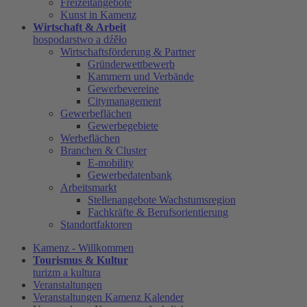
Freizeitangebote
Kunst in Kamenz
Wirtschaft & Arbeit
hospodarstwo a dźěło
Wirtschaftsförderung & Partner
Gründerwettbewerb
Kammern und Verbände
Gewerbevereine
Citymanagement
Gewerbeflächen
Gewerbegebiete
Werbeflächen
Branchen & Cluster
E-mobility
Gewerbedatenbank
Arbeitsmarkt
Stellenangebote Wachstumsregion
Fachkräfte & Berufsorientierung
Standortfaktoren
Kamenz - Willkommen
Tourismus & Kultur
turizm a kultura
Veranstaltungen
Veranstaltungen Kamenz Kalender