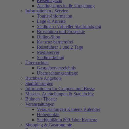
Reisemagazin
Ausflugstipps in die Umgebung
Informationen / Service
Tourist-Information
Lage & Anreise
Stadtplan / virtueller Stadtrundgang
Broschüren und Prospekte
Online-Shop
Kamenz barrierefrei
Reiseführer 1 und 2 Tage
Mediaserver
Stadtmarketing
Übernachten
Gastgeberverzeichnis
Übernachtungsanfrage
Buchbare Angebote
Stadtführungen
Informationen für Gruppen und Busse
Museen, Ausstellungen & Stadtarchiv
Bühnen / Theater
Veranstaltungen
Veranstaltungen Kamenz Kalender
Höhepunkte
Stadtjubiläum 800 Jahre Kamenz
Shopping & Gastronomie