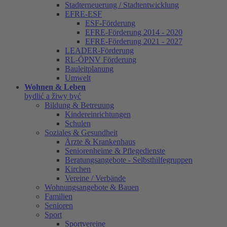
Stadterneuerung / Stadtentwicklung
EFRE-ESF
ESF-Förderung
EFRE-Förderung 2014 - 2020
EFRE-Förderung 2021 - 2027
LEADER-Förderung
RL-ÖPNV Förderung
Bauleitplanung
Umwelt
Wohnen & Leben
bydlić a žiwy być
Bildung & Betreuung
Kindereinrichtungen
Schulen
Soziales & Gesundheit
Ärzte & Krankenhaus
Seniorenheime & Pflegedienste
Beratungsangebote - Selbsthilfegruppen
Kirchen
Vereine / Verbände
Wohnungsangebote & Bauen
Familien
Senioren
Sport
Sportvereine