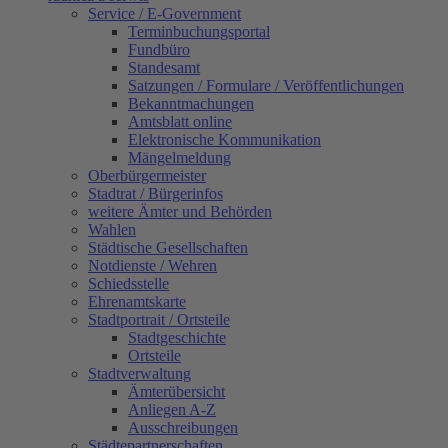
Service / E-Government
Terminbuchungsportal
Fundbüro
Standesamt
Satzungen / Formulare / Veröffentlichungen
Bekanntmachungen
Amtsblatt online
Elektronische Kommunikation
Mängelmeldung
Oberbürgermeister
Stadtrat / Bürgerinfos
weitere Ämter und Behörden
Wahlen
Städtische Gesellschaften
Notdienste / Wehren
Schiedsstelle
Ehrenamtskarte
Stadtportrait / Ortsteile
Stadtgeschichte
Ortsteile
Stadtverwaltung
Ämterübersicht
Anliegen A-Z
Ausschreibungen
Städtepartnerschaften