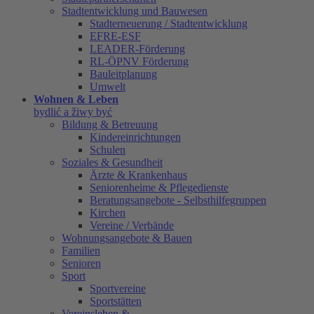
Stadtentwicklung und Bauwesen
Stadterneuerung / Stadtentwicklung
EFRE-ESF
LEADER-Förderung
RL-ÖPNV Förderung
Bauleitplanung
Umwelt
Wohnen & Leben
bydlić a žiwy być
Bildung & Betreuung
Kindereinrichtungen
Schulen
Soziales & Gesundheit
Ärzte & Krankenhaus
Seniorenheime & Pflegedienste
Beratungsangebote - Selbsthilfegruppen
Kirchen
Vereine / Verbände
Wohnungsangebote & Bauen
Familien
Senioren
Sport
Sportvereine
Sportstätten
Vereinsleben &