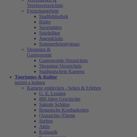
Vereinsverzeichnis
Freizeitangebote
Stadtbibliothek
Bäder
Sportstätten
Spielplätze
Jugendclubs
Sommerferien(s)pass
Shopping &
Gastronomie
Gastronomie-Verzeichnis
Shopping-Verzeichnis
Stadtgutschein Kamenz
Tourismus & Kultur
turizm a kultura
Kamenz entdecken - Sehen & Erleben
G. E. Lessing
800 Jahre Geschichte
Sakrale Schätze
Botanische Kostbarkeiten
(Aussichts-)Türme
Sorben
Aktiv
Kulinarik