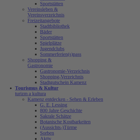
Sportstätten
Vereinsleben &
Vereinsverzeichnis
Freizeitangebote
Stadtbibliothek
Bäder
Sportstätten
Spielplätze
Jugendclubs
Sommerferien(s)pass
Shopping &
Gastronomie
Gastronomie-Verzeichnis
Shopping-Verzeichnis
Stadtgutschein Kamenz
Tourismus & Kultur
turizm a kultura
Kamenz entdecken - Sehen & Erleben
G. E. Lessing
800 Jahre Geschichte
Sakrale Schätze
Botanische Kostbarkeiten
(Aussichts-)Türme
Sorben
Aktiv