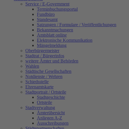
Service / E-Government
Terminbuchungsportal
Fundbüro
Standesamt
Satzungen / Formulare / Veröffentlichungen
Bekanntmachungen
Amtsblatt online
Elektronische Kommunikation
Mängelmeldung
Oberbürgermeister
Stadtrat / Bürgerinfos
weitere Ämter und Behörden
Wahlen
Städtische Gesellschaften
Notdienste / Wehren
Schiedsstelle
Ehrenamtskarte
Stadtportrait / Ortsteile
Stadtgeschichte
Ortsteile
Stadtverwaltung
Ämterübersicht
Anliegen A-Z
Ausschreibungen
Städtepartnerschaften