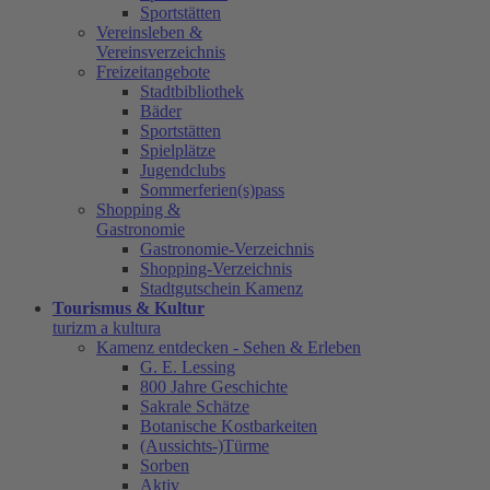
Sportstätten
Vereinsleben &
Vereinsverzeichnis
Freizeitangebote
Stadtbibliothek
Bäder
Sportstätten
Spielplätze
Jugendclubs
Sommerferien(s)pass
Shopping &
Gastronomie
Gastronomie-Verzeichnis
Shopping-Verzeichnis
Stadtgutschein Kamenz
Tourismus & Kultur
turizm a kultura
Kamenz entdecken - Sehen & Erleben
G. E. Lessing
800 Jahre Geschichte
Sakrale Schätze
Botanische Kostbarkeiten
(Aussichts-)Türme
Sorben
Aktiv