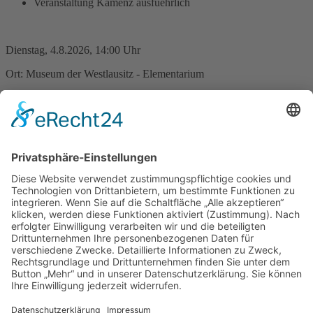
Veranstaltung Kamenz ausfuehrlich
Dienstag, 4.8.2026, 14:00 Uhr
Ort: Museum der Westlausitz - Elementarium
Sommerferien 2026 im
Museum der Westlausitz:
Fossilienforscher
Wie kann es sein, dass Tiere und Pflanzen, die vor Millionen Jahren
gelebt haben, heute noch erhalten sind? Wir gehen der Sache auf
den Grund. Treffpunkt: Elementarium Kamenz, Pulsnitzer Str. 16
Eine Anmeldung ist erforderlich; über das Buchungsportal des
Museums oder 03571-788310
Zurück
»facebook.com/kamenz.news
»facebook.com/rathaus.kamenz
»facebook.com/Kamenz.Tourismus
»instagramm.com/stadt_kamenz