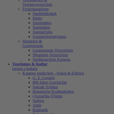
Vereinsverzeichnis
Freizeitangebote
Stadtbibliothek
Bäder
Sportstätten
Spielplätze
Jugendclubs
Sommerferien(s)pass
Shopping &
Gastronomie
Gastronomie-Verzeichnis
Shopping-Verzeichnis
Stadtgutschein Kamenz
Tourismus & Kultur
turizm a kultura
Kamenz entdecken - Sehen & Erleben
G. E. Lessing
800 Jahre Geschichte
Sakrale Schätze
Botanische Kostbarkeiten
(Aussichts-)Türme
Sorben
Aktiv
Kulinarik