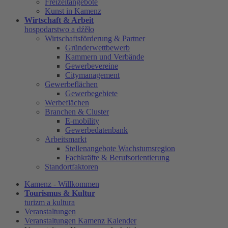
Freizeitangebote
Kunst in Kamenz
Wirtschaft & Arbeit
hospodarstwo a dźěło
Wirtschaftsförderung & Partner
Gründerwettbewerb
Kammern und Verbände
Gewerbevereine
Citymanagement
Gewerbeflächen
Gewerbegebiete
Werbeflächen
Branchen & Cluster
E-mobility
Gewerbedatenbank
Arbeitsmarkt
Stellenangebote Wachstumsregion
Fachkräfte & Berufsorientierung
Standortfaktoren
Kamenz - Willkommen
Tourismus & Kultur
turizm a kultura
Veranstaltungen
Veranstaltungen Kamenz Kalender