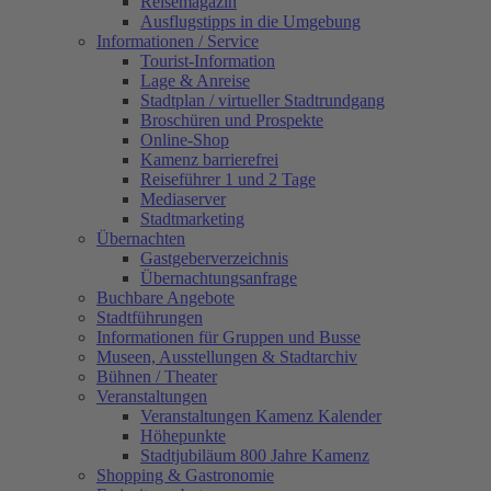
Reisemagazin
Ausflugstipps in die Umgebung
Informationen / Service
Tourist-Information
Lage & Anreise
Stadtplan / virtueller Stadtrundgang
Broschüren und Prospekte
Online-Shop
Kamenz barrierefrei
Reiseführer 1 und 2 Tage
Mediaserver
Stadtmarketing
Übernachten
Gastgeberverzeichnis
Übernachtungsanfrage
Buchbare Angebote
Stadtführungen
Informationen für Gruppen und Busse
Museen, Ausstellungen & Stadtarchiv
Bühnen / Theater
Veranstaltungen
Veranstaltungen Kamenz Kalender
Höhepunkte
Stadtjubiläum 800 Jahre Kamenz
Shopping & Gastronomie