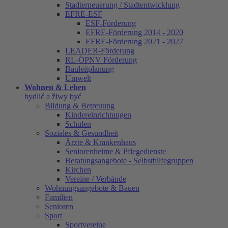
Stadterneuerung / Stadtentwicklung
EFRE-ESF
ESF-Förderung
EFRE-Förderung 2014 - 2020
EFRE-Förderung 2021 - 2027
LEADER-Förderung
RL-ÖPNV Förderung
Bauleitplanung
Umwelt
Wohnen & Leben
bydlić a žiwy być
Bildung & Betreuung
Kindereinrichtungen
Schulen
Soziales & Gesundheit
Ärzte & Krankenhaus
Seniorenheime & Pflegedienste
Beratungsangebote - Selbsthilfegruppen
Kirchen
Vereine / Verbände
Wohnungsangebote & Bauen
Familien
Senioren
Sport
Sportvereine