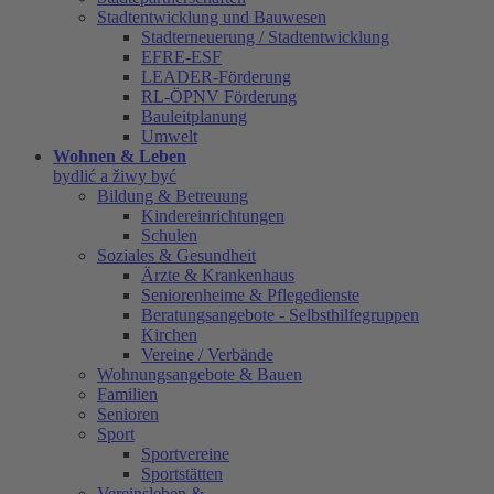
Stadtentwicklung und Bauwesen
Stadterneuerung / Stadtentwicklung
EFRE-ESF
LEADER-Förderung
RL-ÖPNV Förderung
Bauleitplanung
Umwelt
Wohnen & Leben
bydlić a žiwy być
Bildung & Betreuung
Kindereinrichtungen
Schulen
Soziales & Gesundheit
Ärzte & Krankenhaus
Seniorenheime & Pflegedienste
Beratungsangebote - Selbsthilfegruppen
Kirchen
Vereine / Verbände
Wohnungsangebote & Bauen
Familien
Senioren
Sport
Sportvereine
Sportstätten
Vereinsleben &