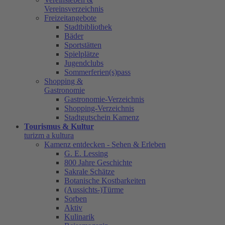
Vereinsverzeichnis
Freizeitangebote
Stadtbibliothek
Bäder
Sportstätten
Spielplätze
Jugendclubs
Sommerferien(s)pass
Shopping &
Gastronomie
Gastronomie-Verzeichnis
Shopping-Verzeichnis
Stadtgutschein Kamenz
Tourismus & Kultur
turizm a kultura
Kamenz entdecken - Sehen & Erleben
G. E. Lessing
800 Jahre Geschichte
Sakrale Schätze
Botanische Kostbarkeiten
(Aussichts-)Türme
Sorben
Aktiv
Kulinarik