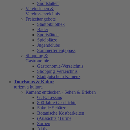
Sportstätten
Vereinsleben &
Vereinsverzeichnis
Freizeitangebote
Stadtbibliothek
Bäder
Sportstätten
Spielplätze
Jugendclubs
Sommerferien(s)pass
Shopping &
Gastronomie
Gastronomie-Verzeichnis
Shopping-Verzeichnis
Stadtgutschein Kamenz
Tourismus & Kultur
turizm a kultura
Kamenz entdecken - Sehen & Erleben
G. E. Lessing
800 Jahre Geschichte
Sakrale Schätze
Botanische Kostbarkeiten
(Aussichts-)Türme
Sorben
Aktiv