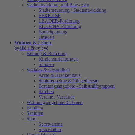
Stadtentwicklung und Bauwesen
Stadterneuerung / Stadtentwicklung
EFRE-ESF
LEADER-Förderung
RL-ÖPNV Förderung
Bauleitplanung
Umwelt
Wohnen & Leben
bydlić a žiwy być
Bildung & Betreuung
Kindereinrichtungen
Schulen
Soziales & Gesundheit
Ärzte & Krankenhaus
Seniorenheime & Pflegedienste
Beratungsangebote - Selbsthilfegruppen
Kirchen
Vereine / Verbände
Wohnungsangebote & Bauen
Familien
Senioren
Sport
Sportvereine
Sportstätten
Vereinsleben &