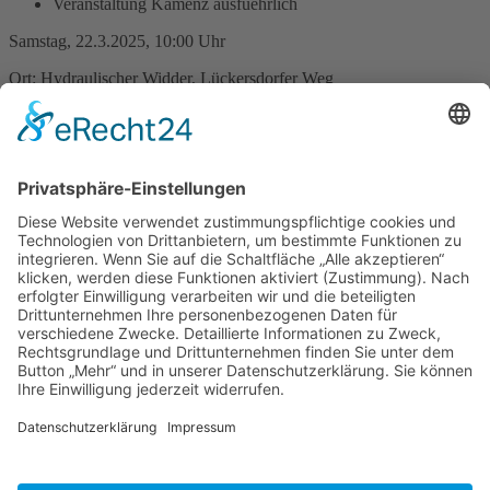
Veranstaltung Kamenz ausfuehrlich
Samstag, 22.3.2025, 10:00 Uhr
Ort: Hydraulischer Widder, Lückersdorfer Weg
Weltwassertag-Hydraulischer
Widder
Für alle, die keine Karte für die Veranstaltung Wanderweg Wasser
bekommen haben, öffnet die ewag kamenz und der Kamenzer
Geschichtsverein den Hydraulischen Widder anlässlich des
Weltwassertages. Wir freuen uns dieses seltene, 120-jährige
technische Denkmal in Aktion zu zeigen. Sie haben in der Zeit von
10-12 Uhr und von 14-16 Uhr dazu die Möglichkeit.
Zurück
»facebook.com/kamenz.news
»facebook.com/rathaus.kamenz
»facebook.com/Kamenz.Tourismus
»instagramm.com/stadt_kamenz
»instagramm.com/kamenz_tourismus