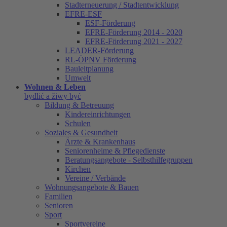
Stadterneuerung / Stadtentwicklung
EFRE-ESF
ESF-Förderung
EFRE-Förderung 2014 - 2020
EFRE-Förderung 2021 - 2027
LEADER-Förderung
RL-ÖPNV Förderung
Bauleitplanung
Umwelt
Wohnen & Leben
bydlić a žiwy być
Bildung & Betreuung
Kindereinrichtungen
Schulen
Soziales & Gesundheit
Ärzte & Krankenhaus
Seniorenheime & Pflegedienste
Beratungsangebote - Selbsthilfegruppen
Kirchen
Vereine / Verbände
Wohnungsangebote & Bauen
Familien
Senioren
Sport
Sportvereine