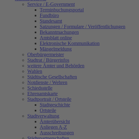
Service / E-Government
Terminbuchungsportal
Fundbüro
Standesamt
Satzungen / Formulare / Veröffentlichungen
Bekanntmachungen
Amtsblatt online
Elektronische Kommunikation
Mängelmeldung
Oberbürgermeister
Stadtrat / Bürgerinfos
weitere Ämter und Behörden
Wahlen
Städtische Gesellschaften
Notdienste / Wehren
Schiedsstelle
Ehrenamtskarte
Stadtportrait / Ortsteile
Stadtgeschichte
Ortsteile
Stadtverwaltung
Ämterübersicht
Anliegen A-Z
Ausschreibungen
Städtepartnerschaften