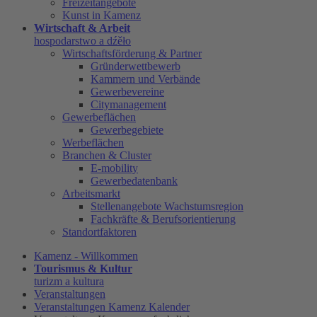
Freizeitangebote
Kunst in Kamenz
Wirtschaft & Arbeit
hospodarstwo a dźěło
Wirtschaftsförderung & Partner
Gründerwettbewerb
Kammern und Verbände
Gewerbevereine
Citymanagement
Gewerbeflächen
Gewerbegebiete
Werbeflächen
Branchen & Cluster
E-mobility
Gewerbedatenbank
Arbeitsmarkt
Stellenangebote Wachstumsregion
Fachkräfte & Berufsorientierung
Standortfaktoren
Kamenz - Willkommen
Tourismus & Kultur
turizm a kultura
Veranstaltungen
Veranstaltungen Kamenz Kalender