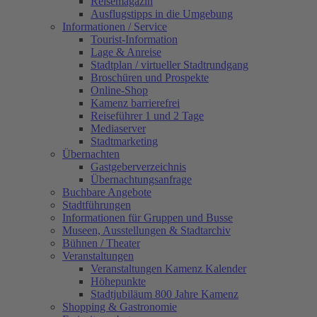
Reisemagazin
Ausflugstipps in die Umgebung
Informationen / Service
Tourist-Information
Lage & Anreise
Stadtplan / virtueller Stadtrundgang
Broschüren und Prospekte
Online-Shop
Kamenz barrierefrei
Reiseführer 1 und 2 Tage
Mediaserver
Stadtmarketing
Übernachten
Gastgeberverzeichnis
Übernachtungsanfrage
Buchbare Angebote
Stadtführungen
Informationen für Gruppen und Busse
Museen, Ausstellungen & Stadtarchiv
Bühnen / Theater
Veranstaltungen
Veranstaltungen Kamenz Kalender
Höhepunkte
Stadtjubiläum 800 Jahre Kamenz
Shopping & Gastronomie