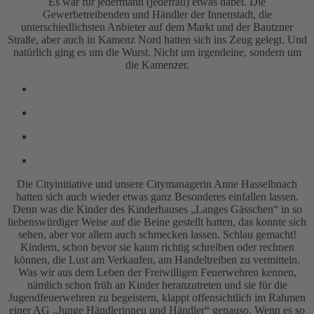
Es war für jedermann (jedefrau) etwas dabei. Die
Gewerbetreibenden und Händler der Innenstadt, die
unterschiedlichsten Anbieter auf dem Markt und der Bautzner
Straße, aber auch in Kamenz Nord hatten sich ins Zeug gelegt. Und
natürlich ging es um die Wurst. Nicht um irgendeine, sondern um
die Kamenzer.
Die Cityinitiative und unsere Citymanagerin Anne Hasselbnach
hatten sich auch wieder etwas ganz Besonderes einfallen lassen.
Denn was die Kinder des Kinderhauses „Langes Gässchen“ in so
liebenswürdiger Weise auf die Beine gestellt hatten, das konnte sich
sehen, aber vor allem auch schmecken lassen. Schlau gemacht!
Kindern, schon bevor sie kaum richtig schreiben oder rechnen
können, die Lust am Verkaufen, am Handeltreiben zu vermitteln.
Was wir aus dem Leben der Freiwilligen Feuerwehren kennen,
nämlich schon früh an Kinder heranzutreten und sie für die
Jugendfeuerwehren zu begeistern, klappt offensichtlich im Rahmen
einer AG „Junge Händlerinnen und Händler“ genauso. Wenn es so