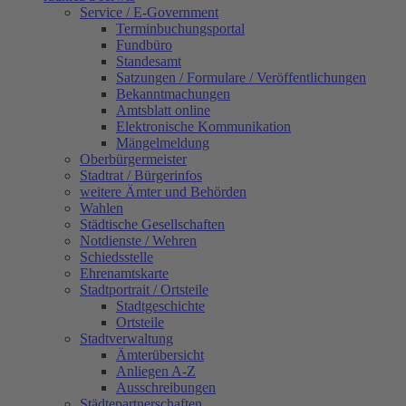
Service / E-Government
Terminbuchungsportal
Fundbüro
Standesamt
Satzungen / Formulare / Veröffentlichungen
Bekanntmachungen
Amtsblatt online
Elektronische Kommunikation
Mängelmeldung
Oberbürgermeister
Stadtrat / Bürgerinfos
weitere Ämter und Behörden
Wahlen
Städtische Gesellschaften
Notdienste / Wehren
Schiedsstelle
Ehrenamtskarte
Stadtportrait / Ortsteile
Stadtgeschichte
Ortsteile
Stadtverwaltung
Ämterübersicht
Anliegen A-Z
Ausschreibungen
Städtepartnerschaften