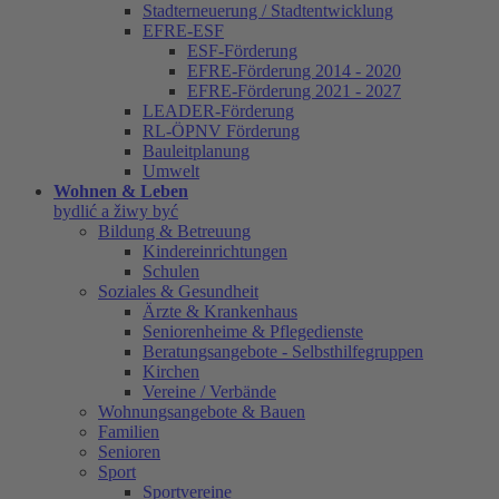
Stadterneuerung / Stadtentwicklung
EFRE-ESF
ESF-Förderung
EFRE-Förderung 2014 - 2020
EFRE-Förderung 2021 - 2027
LEADER-Förderung
RL-ÖPNV Förderung
Bauleitplanung
Umwelt
Wohnen & Leben
bydlić a žiwy być
Bildung & Betreuung
Kindereinrichtungen
Schulen
Soziales & Gesundheit
Ärzte & Krankenhaus
Seniorenheime & Pflegedienste
Beratungsangebote - Selbsthilfegruppen
Kirchen
Vereine / Verbände
Wohnungsangebote & Bauen
Familien
Senioren
Sport
Sportvereine