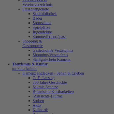
Vereinsverzeichnis
Freizeitangebote
Stadtbibliothek
Bäder
Sportstätten
Spielplätze
Jugendclubs
Sommerferien(s)pass
Shopping &
Gastronomie
Gastronomie-Verzeichnis
Shopping-Verzeichnis
Stadtgutschein Kamenz
Tourismus & Kultur
turizm a kultura
Kamenz entdecken - Sehen & Erleben
G. E. Lessing
800 Jahre Geschichte
Sakrale Schätze
Botanische Kostbarkeiten
(Aussichts-)Türme
Sorben
Aktiv
Kulinarik