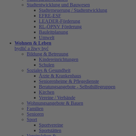
Stadtentwicklung und Bauwesen
Stadterneuerung / Stadtentwicklung
EFRE-ESF
LEADER-Förderung
RL-ÖPNV Förderung
Bauleitplanung
Umwelt
Wohnen & Leben
bydlić a žiwy być
Bildung & Betreuung
Kindereinrichtungen
Schulen
Soziales & Gesundheit
Ärzte & Krankenhaus
Seniorenheime & Pflegedienste
Beratungsangebote - Selbsthilfegruppen
Kirchen
Vereine / Verbände
Wohnungsangebote & Bauen
Familien
Senioren
Sport
Sportvereine
Sportstätten
Vereinsleben &