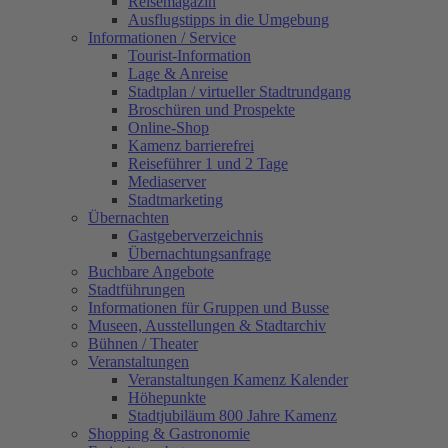
Reisemagazin
Ausflugstipps in die Umgebung
Informationen / Service
Tourist-Information
Lage & Anreise
Stadtplan / virtueller Stadtrundgang
Broschüren und Prospekte
Online-Shop
Kamenz barrierefrei
Reiseführer 1 und 2 Tage
Mediaserver
Stadtmarketing
Übernachten
Gastgeberverzeichnis
Übernachtungsanfrage
Buchbare Angebote
Stadtführungen
Informationen für Gruppen und Busse
Museen, Ausstellungen & Stadtarchiv
Bühnen / Theater
Veranstaltungen
Veranstaltungen Kamenz Kalender
Höhepunkte
Stadtjubiläum 800 Jahre Kamenz
Shopping & Gastronomie