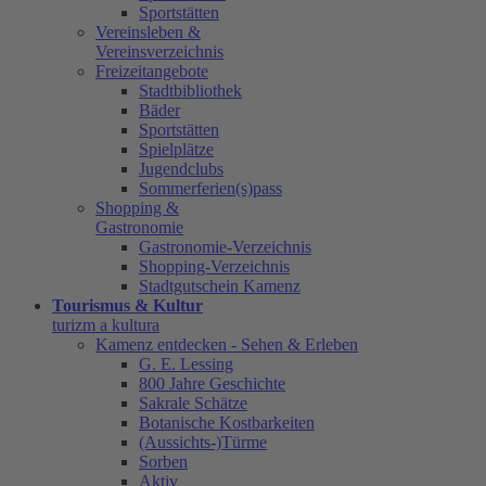
Sportstätten
Vereinsleben &
Vereinsverzeichnis
Freizeitangebote
Stadtbibliothek
Bäder
Sportstätten
Spielplätze
Jugendclubs
Sommerferien(s)pass
Shopping &
Gastronomie
Gastronomie-Verzeichnis
Shopping-Verzeichnis
Stadtgutschein Kamenz
Tourismus & Kultur
turizm a kultura
Kamenz entdecken - Sehen & Erleben
G. E. Lessing
800 Jahre Geschichte
Sakrale Schätze
Botanische Kostbarkeiten
(Aussichts-)Türme
Sorben
Aktiv