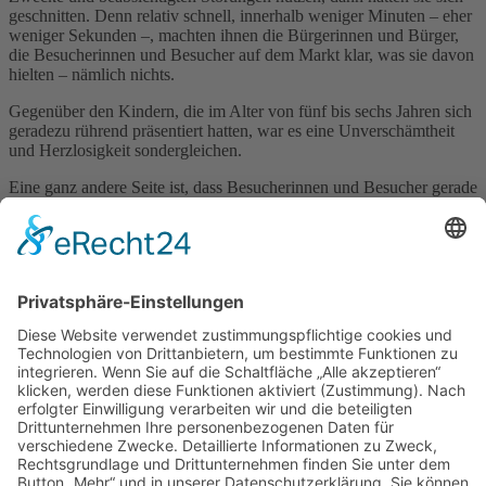
geschnitten. Denn relativ schnell, innerhalb weniger Minuten – eher
weniger Sekunden –, machten ihnen die Bürgerinnen und Bürger,
die Besucherinnen und Besucher auf dem Markt klar, was sie davon
hielten – nämlich nichts.
Gegenüber den Kindern, die im Alter von fünf bis sechs Jahren sich
geradezu rührend präsentiert hatten, war es eine Unverschämtheit
und Herzlosigkeit sondergleichen.
Eine ganz andere Seite ist, dass Besucherinnen und Besucher gerade
auch an so einem Tag das Gespräch mit dem Ministerpräsidenten
Michael Kretschmer suchen. Und auch da ist klar, dass sich ein
Treffen auf dem Marktplatz zu so einem Fest eben nicht dazu eignet,
um seine persönliche Meinung, vielleicht das persönliche Problem
und die persönlichen Sorgen in dieser Art und Weise an den Mann
zu bringen. Im Übrigen hat Ministerpräsident Michael Kretschmer
die Situation souverän gemeistert. Sichtbar ist auch, dass es nach
wie vor einen Bedarf gibt, jetzt miteinander ins Gespräch zu
kommen.
Roland Dantz
Oberbürgermeister
Zurück