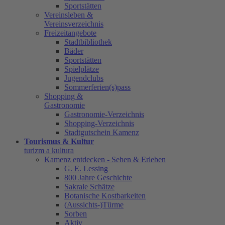
Sportstätten
Vereinsleben &
Vereinsverzeichnis
Freizeitangebote
Stadtbibliothek
Bäder
Sportstätten
Spielplätze
Jugendclubs
Sommerferien(s)pass
Shopping &
Gastronomie
Gastronomie-Verzeichnis
Shopping-Verzeichnis
Stadtgutschein Kamenz
Tourismus & Kultur
turizm a kultura
Kamenz entdecken - Sehen & Erleben
G. E. Lessing
800 Jahre Geschichte
Sakrale Schätze
Botanische Kostbarkeiten
(Aussichts-)Türme
Sorben
Aktiv