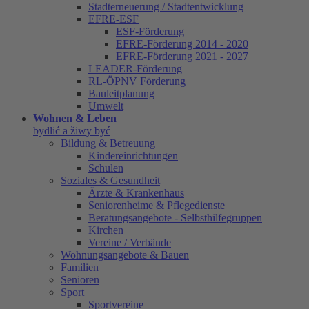
Stadterneuerung / Stadtentwicklung
EFRE-ESF
ESF-Förderung
EFRE-Förderung 2014 - 2020
EFRE-Förderung 2021 - 2027
LEADER-Förderung
RL-ÖPNV Förderung
Bauleitplanung
Umwelt
Wohnen & Leben
bydlić a žiwy być
Bildung & Betreuung
Kindereinrichtungen
Schulen
Soziales & Gesundheit
Ärzte & Krankenhaus
Seniorenheime & Pflegedienste
Beratungsangebote - Selbsthilfegruppen
Kirchen
Vereine / Verbände
Wohnungsangebote & Bauen
Familien
Senioren
Sport
Sportvereine