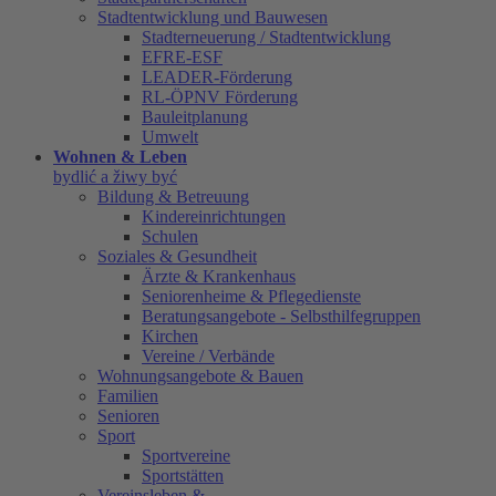
Stadtentwicklung und Bauwesen
Stadterneuerung / Stadtentwicklung
EFRE-ESF
LEADER-Förderung
RL-ÖPNV Förderung
Bauleitplanung
Umwelt
Wohnen & Leben
bydlić a žiwy być
Bildung & Betreuung
Kindereinrichtungen
Schulen
Soziales & Gesundheit
Ärzte & Krankenhaus
Seniorenheime & Pflegedienste
Beratungsangebote - Selbsthilfegruppen
Kirchen
Vereine / Verbände
Wohnungsangebote & Bauen
Familien
Senioren
Sport
Sportvereine
Sportstätten
Vereinsleben &