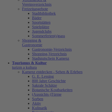
Vereinsverzeichnis
Freizeitangebote
Stadtbibliothek
Bäder
Sportstätten
Spielplätze
Jugendclubs
Sommerferien(s)pass
Shopping &
Gastronomie
Gastronomie-Verzeichnis
Shopping-Verzeichnis
Stadtgutschein Kamenz
Tourismus & Kultur
turizm a kultura
Kamenz entdecken - Sehen & Erleben
G. E. Lessing
800 Jahre Geschichte
Sakrale Schätze
Botanische Kostbarkeiten
(Aussichts-)Türme
Sorben
Aktiv
Kulinarik