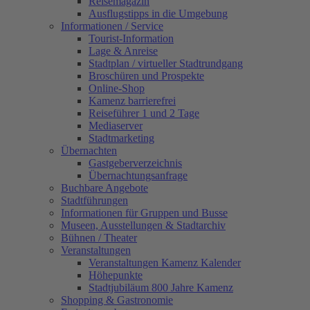
Reisemagazin
Ausflugstipps in die Umgebung
Informationen / Service
Tourist-Information
Lage & Anreise
Stadtplan / virtueller Stadtrundgang
Broschüren und Prospekte
Online-Shop
Kamenz barrierefrei
Reiseführer 1 und 2 Tage
Mediaserver
Stadtmarketing
Übernachten
Gastgeberverzeichnis
Übernachtungsanfrage
Buchbare Angebote
Stadtführungen
Informationen für Gruppen und Busse
Museen, Ausstellungen & Stadtarchiv
Bühnen / Theater
Veranstaltungen
Veranstaltungen Kamenz Kalender
Höhepunkte
Stadtjubiläum 800 Jahre Kamenz
Shopping & Gastronomie