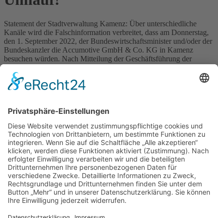
Statement der Stadtverwaltung Kamenz: Über unterschiedliche
Kanäle wird die Falschinformation verbreitet, dass am Donnerstag,
den 1. September 2022, der Bundeswirtschaftsminister und/oder der
Bundeskanzler die Accumotive GmbH & Co. KG in Kamenz
besuchen würden. Nach Mitteilung der Geschäftsführung der
Accumotive GmbH & Co. KG handelt es sich offensichtlich um
eine bewusste Falschmeldung.
Völlig unabhängig von den grundsätzlich legitimen Protesten, wie
am gestrigen Tag in Kamenz, stellt sich die Frage, wem derartige
Falschinformationen nützen. Die alte Frage „Cui bono?“ ist
interessant. Soll möglicherweise ein „Massenauflauf“ vor der
Daimlertochter in Kamenz organisiert werden, damit die Bilder des
Protestes in Verbindung mit dem Wirtschaftsstandort Sachsen –
Ostsachsen – Kamenz in die Welt lanciert werden? Oder welche
Ziele werden damit verfolgt? Wenn also beide Bundespolitiker
definitiv nicht in Kamenz weilen, was hat denn die Accumotive
GmbH & Co. KG damit zu tun?
Zurück
»facebook.com/kamenz.news
»facebook.com/rathaus.kamenz
»facebook.com/Kamenz.Tourismus
»instagramm.com/stadt_kamenz