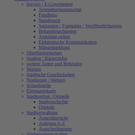
Service / E-Government
Terminbuchungsportal
Fundbüro
Standesamt
Satzungen / Formulare / Veröffentlichungen
Bekanntmachungen
Amtsblatt online
Elektronische Kommunikation
Mängelmeldung
Oberbürgermeister
Stadtrat / Bürgerinfos
weitere Ämter und Behörden
Wahlen
Städtische Gesellschaften
Notdienste / Wehren
Schiedsstelle
Ehrenamtskarte
Stadtportrait / Ortsteile
Stadtgeschichte
Ortsteile
Stadtverwaltung
Ämterübersicht
Anliegen A-Z
Ausschreibungen
Städtepartnerschaften