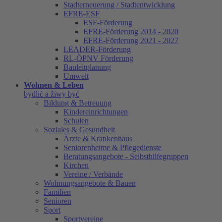
Stadterneuerung / Stadtentwicklung
EFRE-ESF
ESF-Förderung
EFRE-Förderung 2014 - 2020
EFRE-Förderung 2021 - 2027
LEADER-Förderung
RL-ÖPNV Förderung
Bauleitplanung
Umwelt
Wohnen & Leben
bydlić a žiwy być
Bildung & Betreuung
Kindereinrichtungen
Schulen
Soziales & Gesundheit
Ärzte & Krankenhaus
Seniorenheime & Pflegedienste
Beratungsangebote - Selbsthilfegruppen
Kirchen
Vereine / Verbände
Wohnungsangebote & Bauen
Familien
Senioren
Sport
Sportvereine