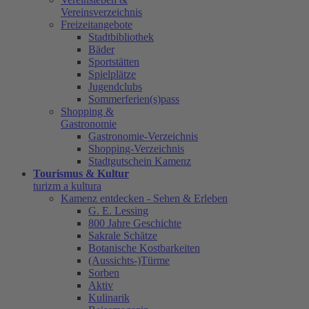
Vereinsverzeichnis
Freizeitangebote
Stadtbibliothek
Bäder
Sportstätten
Spielplätze
Jugendclubs
Sommerferien(s)pass
Shopping &
Gastronomie
Gastronomie-Verzeichnis
Shopping-Verzeichnis
Stadtgutschein Kamenz
Tourismus & Kultur
turizm a kultura
Kamenz entdecken - Sehen & Erleben
G. E. Lessing
800 Jahre Geschichte
Sakrale Schätze
Botanische Kostbarkeiten
(Aussichts-)Türme
Sorben
Aktiv
Kulinarik