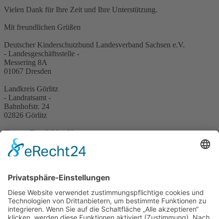
Vielen Dank für Ihre Zeit und Ihre Unterstützung.
Mit freundlichen Grüßen
Deutscher Kinderschutzbund Landesverband Sachsen e.V.
- Landesgeschäftsstelle -
Messering 8A
01067 Dresden
Landkreis Görlitz
- Landratsamt -
Bahnhofstr. 24
02826 Görlitz
Tierra – Eine Welt e.V.
Netzwerkbüro Kinderschutz und Frühe Hilfen
Lutherplatz 4
02826 Görlitz
Hinweis zum Datenschutz:
Die Befragung ist anonym, es werden also weder Ihr Name noch
andere persönliche Daten abgefragt! Die im Fragebogen
gewonnenen Daten werden nach den gesetzlichen
Datenschutzbestimmungen erfasst, vertraulich behandelt und