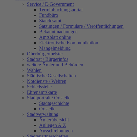
Service / E-Government
Terminbuchungsportal
Fundbüro
Standesamt
Satzungen / Formulare / Veröffentlichungen
Bekanntmachungen
Amtsblatt online
Elektronische Kommunikation
Mängelmeldung
Oberbürgermeister
Stadtrat / Bürgerinfos
weitere Ämter und Behörden
Wahlen
Städtische Gesellschaften
Notdienste / Wehren
Schiedsstelle
Ehrenamtskarte
Stadtportrait / Ortsteile
Stadtgeschichte
Ortsteile
Stadtverwaltung
Ämterübersicht
Anliegen A-Z
Ausschreibungen
Städtepartnerschaften