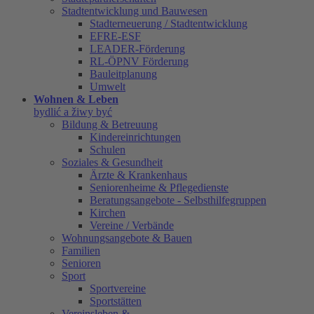
Stadtentwicklung und Bauwesen
Stadterneuerung / Stadtentwicklung
EFRE-ESF
LEADER-Förderung
RL-ÖPNV Förderung
Bauleitplanung
Umwelt
Wohnen & Leben
bydlić a žiwy być
Bildung & Betreuung
Kindereinrichtungen
Schulen
Soziales & Gesundheit
Ärzte & Krankenhaus
Seniorenheime & Pflegedienste
Beratungsangebote - Selbsthilfegruppen
Kirchen
Vereine / Verbände
Wohnungsangebote & Bauen
Familien
Senioren
Sport
Sportvereine
Sportstätten
Vereinsleben &