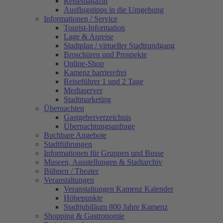
Reisemagazin
Ausflugstipps in die Umgebung
Informationen / Service
Tourist-Information
Lage & Anreise
Stadtplan / virtueller Stadtrundgang
Broschüren und Prospekte
Online-Shop
Kamenz barrierefrei
Reiseführer 1 und 2 Tage
Mediaserver
Stadtmarketing
Übernachten
Gastgeberverzeichnis
Übernachtungsanfrage
Buchbare Angebote
Stadtführungen
Informationen für Gruppen und Busse
Museen, Ausstellungen & Stadtarchiv
Bühnen / Theater
Veranstaltungen
Veranstaltungen Kamenz Kalender
Höhepunkte
Stadtjubiläum 800 Jahre Kamenz
Shopping & Gastronomie