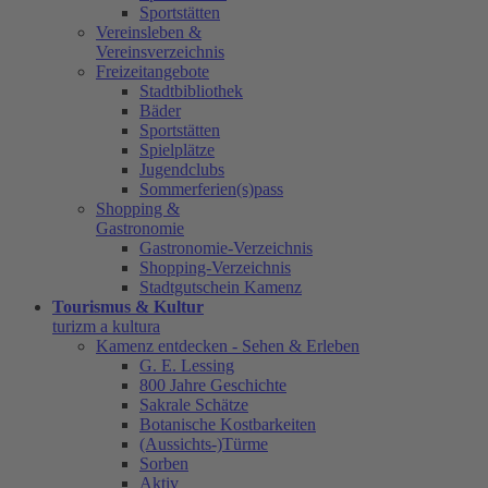
Sportstätten
Vereinsleben &
Vereinsverzeichnis
Freizeitangebote
Stadtbibliothek
Bäder
Sportstätten
Spielplätze
Jugendclubs
Sommerferien(s)pass
Shopping &
Gastronomie
Gastronomie-Verzeichnis
Shopping-Verzeichnis
Stadtgutschein Kamenz
Tourismus & Kultur
turizm a kultura
Kamenz entdecken - Sehen & Erleben
G. E. Lessing
800 Jahre Geschichte
Sakrale Schätze
Botanische Kostbarkeiten
(Aussichts-)Türme
Sorben
Aktiv