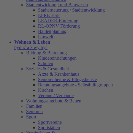
Stadtentwicklung und Bauwesen
Stadterneuerung / Stadtentwicklung
EFRE-ESF
LEADER-Förderung
RL-ÖPNV Förderung
Bauleitplanung
Umwelt
Wohnen & Leben
bydlić a žiwy być
Bildung & Betreuung
Kindereinrichtungen
Schulen
Soziales & Gesundheit
Ärzte & Krankenhaus
Seniorenheime & Pflegedienste
Beratungsangebote - Selbsthilfegruppen
Kirchen
Vereine / Verbände
Wohnungsangebote & Bauen
Familien
Senioren
Sport
Sportvereine
Sportstätten
Vereinsleben &