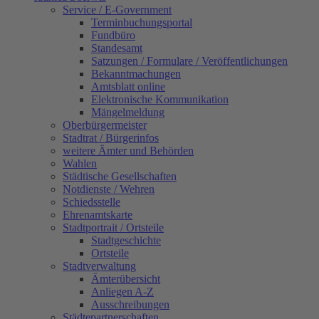
Service / E-Government
Terminbuchungsportal
Fundbüro
Standesamt
Satzungen / Formulare / Veröffentlichungen
Bekanntmachungen
Amtsblatt online
Elektronische Kommunikation
Mängelmeldung
Oberbürgermeister
Stadtrat / Bürgerinfos
weitere Ämter und Behörden
Wahlen
Städtische Gesellschaften
Notdienste / Wehren
Schiedsstelle
Ehrenamtskarte
Stadtportrait / Ortsteile
Stadtgeschichte
Ortsteile
Stadtverwaltung
Ämterübersicht
Anliegen A-Z
Ausschreibungen
Städtepartnerschaften