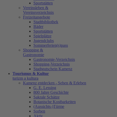
Sportstätten
Vereinsleben &
Vereinsverzeichnis
Freizeitangebote
Stadtbibliothek
Bäder
Sportstätten
Spielplätze
Jugendclubs
Sommerferien(s)pass
Shopping &
Gastronomie
Gastronomie-Verzeichnis
Shopping-Verzeichnis
Stadtgutschein Kamenz
Tourismus & Kultur
turizm a kultura
Kamenz entdecken - Sehen & Erleben
G. E. Lessing
800 Jahre Geschichte
Sakrale Schätze
Botanische Kostbarkeiten
(Aussichts-)Türme
Sorben
Aktiv