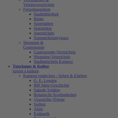
Vereinsverzeichnis
Freizeitangebote
Stadtbibliothek
Bäder
Sportstätten
Spielplätze
Jugendclubs
Sommerferien(s)pass
Shopping &
Gastronomie
Gastronomie-Verzeichnis
Shopping-Verzeichnis
Stadtgutschein Kamenz
Tourismus & Kultur
turizm a kultura
Kamenz entdecken - Sehen & Erleben
G. E. Lessing
800 Jahre Geschichte
Sakrale Schätze
Botanische Kostbarkeiten
(Aussichts-)Türme
Sorben
Aktiv
Kulinarik