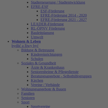
Stadterneuerung / Stadtentwicklung
EFRE-ESF
ESF-Förderung
EFRE-Förderung 2014 - 2020
EFRE-Förderung 2021 - 2027
LEADER-Förderung
RL-ÖPNV Förderung
Bauleitplanung
Umwelt
Wohnen & Leben
bydlić a žiwy być
Bildung & Betreuung
Kindereinrichtungen
Schulen
Soziales & Gesundheit
Ärzte & Krankenhaus
Seniorenheime & Pflegedienste
Beratungsangebote - Selbsthilfegruppen
Kirchen
Vereine / Verbände
Wohnungsangebote & Bauen
Familien
Senioren
Sport
Sportvereine