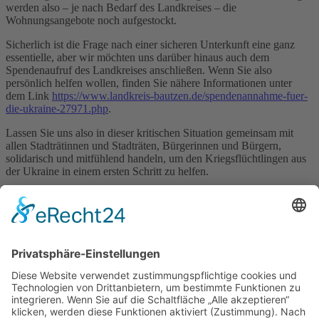
werden also – je nach Bedarf des Landkreises – die
Wohnungsangebote noch aufgestockt.
Sicherlich ist die Frage nach einer sicheren Unterkunft eine ganz
essentielle, aber wir möchten uns darüber hinaus auch dem
Spendenaufruf des Landkreises anschließen. Wenn Sie also
persönlich helfen wollen, finden Sie nähere Informationen unter
dem Link
https://www.landkreis-bautzen.de/spendenannahme-fuer-
die-ukraine-27971.php
.
Lassen Sie uns also in dieser kritischen Situation gemeinsam mit
allen Stadträtinnen und Stadträten, Bürgerinnen und Bürgern,
solidarisch und mitfühlend handeln, um den Kriegsflüchtlingen aus
der Ukraine in einem ersten Schritt zu helfen.
Roland Dantz Wulf-Dieter
Schomber
Oberbürgermeister Geschäftsführer
der Lessingstadt Kamenz des Städtischen
Wohnungsgesellschaft m.b.H. Kamenz
03.03.2022/aktualisiert am 11.03.2022