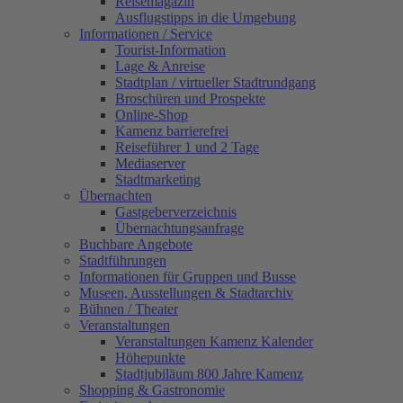
Reisemagazin
Ausflugstipps in die Umgebung
Informationen / Service
Tourist-Information
Lage & Anreise
Stadtplan / virtueller Stadtrundgang
Broschüren und Prospekte
Online-Shop
Kamenz barrierefrei
Reiseführer 1 und 2 Tage
Mediaserver
Stadtmarketing
Übernachten
Gastgeberverzeichnis
Übernachtungsanfrage
Buchbare Angebote
Stadtführungen
Informationen für Gruppen und Busse
Museen, Ausstellungen & Stadtarchiv
Bühnen / Theater
Veranstaltungen
Veranstaltungen Kamenz Kalender
Höhepunkte
Stadtjubiläum 800 Jahre Kamenz
Shopping & Gastronomie