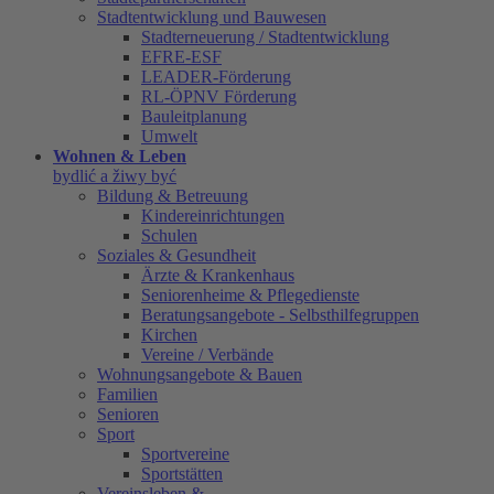
Stadtentwicklung und Bauwesen
Stadterneuerung / Stadtentwicklung
EFRE-ESF
LEADER-Förderung
RL-ÖPNV Förderung
Bauleitplanung
Umwelt
Wohnen & Leben
bydlić a žiwy być
Bildung & Betreuung
Kindereinrichtungen
Schulen
Soziales & Gesundheit
Ärzte & Krankenhaus
Seniorenheime & Pflegedienste
Beratungsangebote - Selbsthilfegruppen
Kirchen
Vereine / Verbände
Wohnungsangebote & Bauen
Familien
Senioren
Sport
Sportvereine
Sportstätten
Vereinsleben &