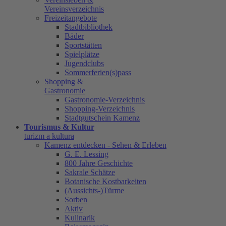
Vereinsverzeichnis
Freizeitangebote
Stadtbibliothek
Bäder
Sportstätten
Spielplätze
Jugendclubs
Sommerferien(s)pass
Shopping &
Gastronomie
Gastronomie-Verzeichnis
Shopping-Verzeichnis
Stadtgutschein Kamenz
Tourismus & Kultur
turizm a kultura
Kamenz entdecken - Sehen & Erleben
G. E. Lessing
800 Jahre Geschichte
Sakrale Schätze
Botanische Kostbarkeiten
(Aussichts-)Türme
Sorben
Aktiv
Kulinarik