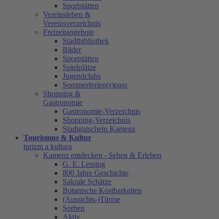
Sportstätten
Vereinsleben &
Vereinsverzeichnis
Freizeitangebote
Stadtbibliothek
Bäder
Sportstätten
Spielplätze
Jugendclubs
Sommerferien(s)pass
Shopping &
Gastronomie
Gastronomie-Verzeichnis
Shopping-Verzeichnis
Stadtgutschein Kamenz
Tourismus & Kultur
turizm a kultura
Kamenz entdecken - Sehen & Erleben
G. E. Lessing
800 Jahre Geschichte
Sakrale Schätze
Botanische Kostbarkeiten
(Aussichts-)Türme
Sorben
Aktiv