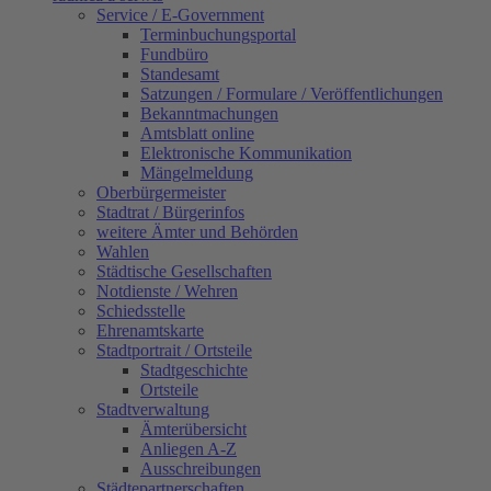
Service / E-Government
Terminbuchungsportal
Fundbüro
Standesamt
Satzungen / Formulare / Veröffentlichungen
Bekanntmachungen
Amtsblatt online
Elektronische Kommunikation
Mängelmeldung
Oberbürgermeister
Stadtrat / Bürgerinfos
weitere Ämter und Behörden
Wahlen
Städtische Gesellschaften
Notdienste / Wehren
Schiedsstelle
Ehrenamtskarte
Stadtportrait / Ortsteile
Stadtgeschichte
Ortsteile
Stadtverwaltung
Ämterübersicht
Anliegen A-Z
Ausschreibungen
Städtepartnerschaften