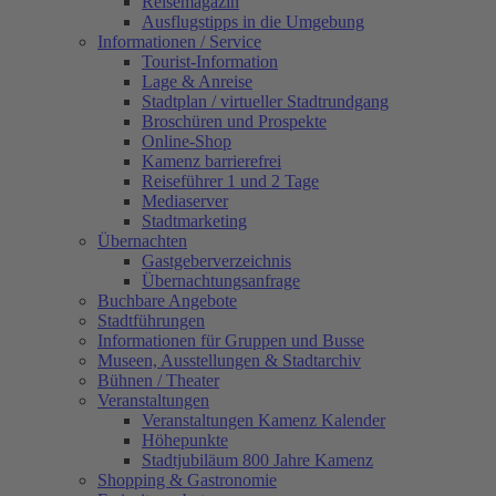
Reisemagazin
Ausflugstipps in die Umgebung
Informationen / Service
Tourist-Information
Lage & Anreise
Stadtplan / virtueller Stadtrundgang
Broschüren und Prospekte
Online-Shop
Kamenz barrierefrei
Reiseführer 1 und 2 Tage
Mediaserver
Stadtmarketing
Übernachten
Gastgeberverzeichnis
Übernachtungsanfrage
Buchbare Angebote
Stadtführungen
Informationen für Gruppen und Busse
Museen, Ausstellungen & Stadtarchiv
Bühnen / Theater
Veranstaltungen
Veranstaltungen Kamenz Kalender
Höhepunkte
Stadtjubiläum 800 Jahre Kamenz
Shopping & Gastronomie