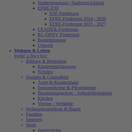
Stadterneuerung / Stadtentwicklung
EFRE-ESF
ESF-Förderung
EFRE-Förderung 2014 - 2020
EFRE-Förderung 2021 - 2027
LEADER-Förderung
RL-ÖPNV Förderung
Bauleitplanung
Umwelt
Wohnen & Leben
bydlić a žiwy być
Bildung & Betreuung
Kindereinrichtungen
Schulen
Soziales & Gesundheit
Ärzte & Krankenhaus
Seniorenheime & Pflegedienste
Beratungsangebote - Selbsthilfegruppen
Kirchen
Vereine / Verbände
Wohnungsangebote & Bauen
Familien
Senioren
Sport
Sportvereine