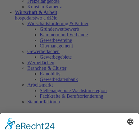
Freizeitangebote
Kunst in Kamenz
Wirtschaft & Arbeit
hospodarstwo a dźěło
Wirtschaftsförderung & Partner
Gründerwettbewerb
Kammern und Verbände
Gewerbevereine
Citymanagement
Gewerbeflächen
Gewerbegebiete
Werbeflächen
Branchen & Cluster
E-mobility
Gewerbedatenbank
Arbeitsmarkt
Stellenangebote Wachstumsregion
Fachkräfte & Berufsorientierung
Standortfaktoren
Gelebte Städtepartnerschaft im
Schwimmsport