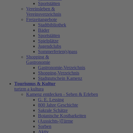
Sportstätten
Vereinsleben &
Vereinsverzeichnis
Freizeitangebote
Stadtbibliothek
Bäder
Sportstätten
Spielplätze
Jugendclubs
Sommerferien(s)pass
Shopping &
Gastronomie
Gastronomie-Verzeichnis
Shopping-Verzeichnis
Stadtgutschein Kamenz
Tourismus & Kultur
turizm a kultura
Kamenz entdecken - Sehen & Erleben
G. E. Lessing
800 Jahre Geschichte
Sakrale Schätze
Botanische Kostbarkeiten
(Aussichts-)Türme
Sorben
Aktiv