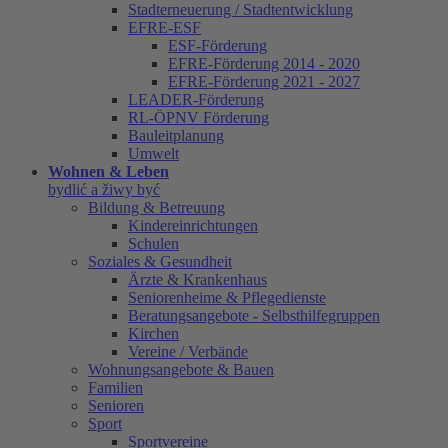
Stadterneuerung / Stadtentwicklung
EFRE-ESF
ESF-Förderung
EFRE-Förderung 2014 - 2020
EFRE-Förderung 2021 - 2027
LEADER-Förderung
RL-ÖPNV Förderung
Bauleitplanung
Umwelt
Wohnen & Leben
bydlić a žiwy być
Bildung & Betreuung
Kindereinrichtungen
Schulen
Soziales & Gesundheit
Ärzte & Krankenhaus
Seniorenheime & Pflegedienste
Beratungsangebote - Selbsthilfegruppen
Kirchen
Vereine / Verbände
Wohnungsangebote & Bauen
Familien
Senioren
Sport
Sportvereine