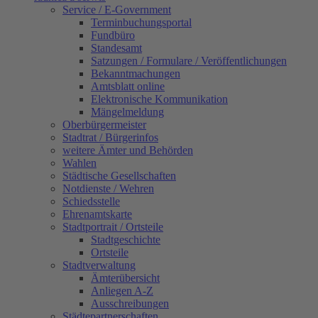
Service / E-Government
Terminbuchungsportal
Fundbüro
Standesamt
Satzungen / Formulare / Veröffentlichungen
Bekanntmachungen
Amtsblatt online
Elektronische Kommunikation
Mängelmeldung
Oberbürgermeister
Stadtrat / Bürgerinfos
weitere Ämter und Behörden
Wahlen
Städtische Gesellschaften
Notdienste / Wehren
Schiedsstelle
Ehrenamtskarte
Stadtportrait / Ortsteile
Stadtgeschichte
Ortsteile
Stadtverwaltung
Ämterübersicht
Anliegen A-Z
Ausschreibungen
Städtepartnerschaften