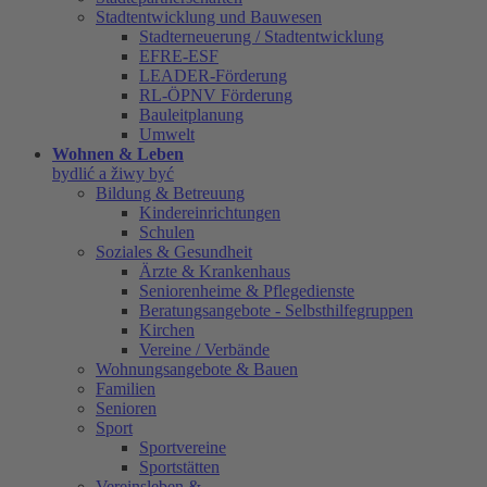
Stadtentwicklung und Bauwesen
Stadterneuerung / Stadtentwicklung
EFRE-ESF
LEADER-Förderung
RL-ÖPNV Förderung
Bauleitplanung
Umwelt
Wohnen & Leben
bydlić a žiwy być
Bildung & Betreuung
Kindereinrichtungen
Schulen
Soziales & Gesundheit
Ärzte & Krankenhaus
Seniorenheime & Pflegedienste
Beratungsangebote - Selbsthilfegruppen
Kirchen
Vereine / Verbände
Wohnungsangebote & Bauen
Familien
Senioren
Sport
Sportvereine
Sportstätten
Vereinsleben &