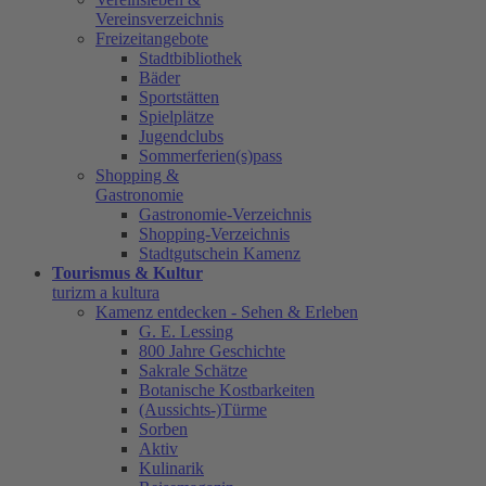
Vereinsverzeichnis
Freizeitangebote
Stadtbibliothek
Bäder
Sportstätten
Spielplätze
Jugendclubs
Sommerferien(s)pass
Shopping &
Gastronomie
Gastronomie-Verzeichnis
Shopping-Verzeichnis
Stadtgutschein Kamenz
Tourismus & Kultur
turizm a kultura
Kamenz entdecken - Sehen & Erleben
G. E. Lessing
800 Jahre Geschichte
Sakrale Schätze
Botanische Kostbarkeiten
(Aussichts-)Türme
Sorben
Aktiv
Kulinarik