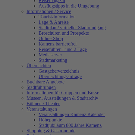
Reisemagazin
Ausflugstipps in die Umgebung
Informationen / Service
Tourist-Information
Lage & Anreise
Stadtplan / virtueller Stadtrundgang
Broschüren und Prospekte
Online-Shop
Kamenz barrierefrei
Reiseführer 1 und 2 Tage
Mediaserver
Stadtmarketing
Übernachten
Gastgeberverzeichnis
Übernachtungsanfrage
Buchbare Angebote
Stadtführungen
Informationen für Gruppen und Busse
Museen, Ausstellungen & Stadtarchiv
Bühnen / Theater
Veranstaltungen
Veranstaltungen Kamenz Kalender
Höhepunkte
Stadtjubiläum 800 Jahre Kamenz
Shopping & Gastronomie