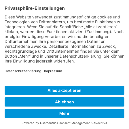
https://www.landkreis-bautzen.de/pflegeeltern
möglich.
Für das Jahr 2025 sind folgende Termine vorgesehen.
Dienstag, 15.04.2025, 17:00 bis 19:00 Uhr
Dienstag, 02.09.2025, 17:00 bis 19:00 Uhr
Dienstag, 25.11.2025, 17:00 bis 19:00 Uhr
Zurück
»facebook.com/kamenz.news
»facebook.com/rathaus.kamenz
»facebook.com/Kamenz.Tourismus
»instagramm.com/stadt_kamenz
»instagramm.com/kamenz_tourismus
»Sitemap
»Kontakt
»Barrierefreiheit
»Elektronische Kommunikation
»Datenschutz
»Impressum