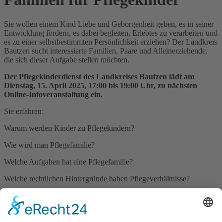
Sie wollen einem Kind Liebe und Geborgenheit geben, es in seiner
Entwicklung fördern, es dabei begleiten, Erlebtes zu verarbeiten und
es zu einer selbstbestimmten Persönlichkeit erziehen? Der Landkreis
Bautzen sucht interessierte Familien, Paare und Alleinerziehende,
die sich dieser Aufgabe stellen möchten.
Der Pflegekinderdienst des Landkreises Bautzen lädt am
Dienstag, 15. April 2025, 17:00 bis 19:00 Uhr, zu nächsten
Online-Infoveranstaltung ein.
Sie erfahren:
Warum werden Kinder zu Pflegekindern?
Wie wird man Pflegefamilie?
Welche Aufgaben hat eine Pflegefamilie?
Welche rechtlichen Hintergründe haben Pflegeverhältnisse?
Wie werden Pflegefamilien unterstützt?
Wenn Sie Interesse haben und mehr über dieses Thema erfahren
möchten, sind Sie herzlich eingeladen. Die Anmeldung ist unter