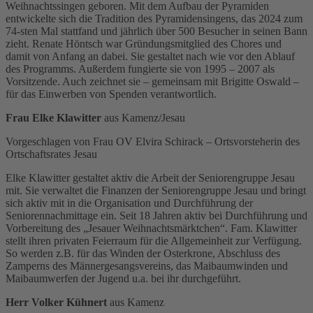
Weihnachtssingen geboren. Mit dem Aufbau der Pyramiden
entwickelte sich die Tradition des Pyramidensingens, das 2024 zum
74-sten Mal stattfand und jährlich über 500 Besucher in seinen Bann
zieht. Renate Höntsch war Gründungsmitglied des Chores und
damit von Anfang an dabei. Sie gestaltet nach wie vor den Ablauf
des Programms. Außerdem fungierte sie von 1995 – 2007 als
Vorsitzende. Auch zeichnet sie – gemeinsam mit Brigitte Oswald –
für das Einwerben von Spenden verantwortlich.
Frau Elke Klawitter
aus Kamenz/Jesau
Vorgeschlagen von Frau OV Elvira Schirack – Ortsvorsteherin des
Ortschaftsrates Jesau
Elke Klawitter gestaltet aktiv die Arbeit der Seniorengruppe Jesau
mit. Sie verwaltet die Finanzen der Seniorengruppe Jesau und bringt
sich aktiv mit in die Organisation und Durchführung der
Seniorennachmittage ein. Seit 18 Jahren aktiv bei Durchführung und
Vorbereitung des „Jesauer Weihnachtsmärktchen“. Fam. Klawitter
stellt ihren privaten Feierraum für die Allgemeinheit zur Verfügung.
So werden z.B. für das Winden der Osterkrone, Abschluss des
Zamperns des Männergesangsvereins, das Maibaumwinden und
Maibaumwerfen der Jugend u.a. bei ihr durchgeführt.
Herr Volker Kühnert
aus Kamenz