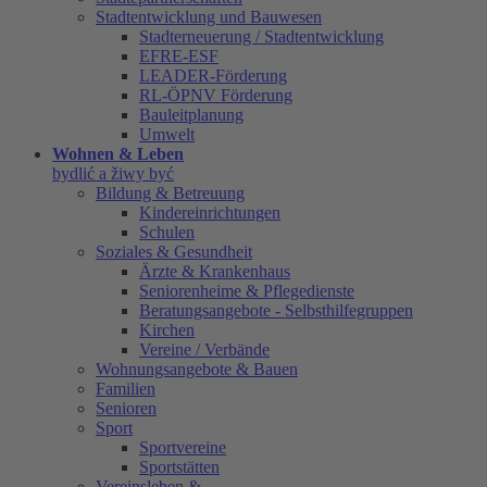
Stadtentwicklung und Bauwesen
Stadterneuerung / Stadtentwicklung
EFRE-ESF
LEADER-Förderung
RL-ÖPNV Förderung
Bauleitplanung
Umwelt
Wohnen & Leben
bydlić a žiwy być
Bildung & Betreuung
Kindereinrichtungen
Schulen
Soziales & Gesundheit
Ärzte & Krankenhaus
Seniorenheime & Pflegedienste
Beratungsangebote - Selbsthilfegruppen
Kirchen
Vereine / Verbände
Wohnungsangebote & Bauen
Familien
Senioren
Sport
Sportvereine
Sportstätten
Vereinsleben &