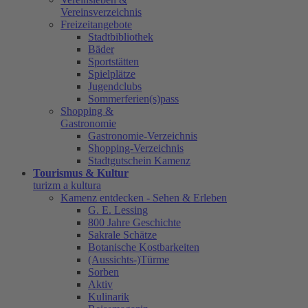
Vereinsverzeichnis
Freizeitangebote
Stadtbibliothek
Bäder
Sportstätten
Spielplätze
Jugendclubs
Sommerferien(s)pass
Shopping &
Gastronomie
Gastronomie-Verzeichnis
Shopping-Verzeichnis
Stadtgutschein Kamenz
Tourismus & Kultur
turizm a kultura
Kamenz entdecken - Sehen & Erleben
G. E. Lessing
800 Jahre Geschichte
Sakrale Schätze
Botanische Kostbarkeiten
(Aussichts-)Türme
Sorben
Aktiv
Kulinarik