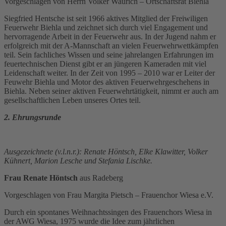
Vorgeschlagen von Herrn Volker Waurich – Ortschaftsrat Biehla
Siegfried Hentsche ist seit 1966 aktives Mitglied der Freiwiligen
Feuerwehr Biehla und zeichnet sich durch viel Engagement und
hervorragende Arbeit in der Feuerwehr aus. In der Jugend nahm er
erfolgreich mit der A-Mannschaft an vielen Feuerwehrwettkämpfen
teil. Sein fachliches Wissen und seine jahrelangen Erfahrungen im
feuertechnischen Dienst gibt er an jüngeren Kameraden mit viel
Leidenschaft weiter. In der Zeit von 1995 – 2010 war er Leiter der
Feuwehr Biehla und Motor des aktiven Feuerwehrgeschehens in
Biehla. Neben seiner aktiven Feuerwehrtätigkeit, nimmt er auch am
gesellschaftlichen Leben unseres Ortes teil.
2. Ehrungsrunde
Ausgezeichnete (v.l.n.r.): Renate Höntsch, Elke Klawitter, Volker
Kühnert, Marion Lesche und Stefania Lischke.
Frau Renate Höntsch
aus Radeberg
Vorgeschlagen von Frau Margita Pietsch – Frauenchor Wiesa e.V.
Durch ein spontanes Weihnachtssingen des Frauenchors Wiesa in
der AWG Wiesa, 1975 wurde die Idee zum jährlichen