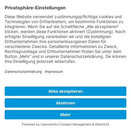
Anita Schumera, die selbst mit 11 Jahren erblindete, ist seit 1979
Mitglied zuerst im Blinden-und Sehschwachenverbandes der DDR
und danach im Blinden- und Sehbehindertenverband Sachsen.
Schon früh engagierte sie sich im Ortsverein Kamenz, indem sie
z.B. die monatlichen Mitgliedsbeiträge kassierte und so zum
Ansprechpartner für viele kleine und große Probleme der Mitglieder
wurde. Von 2012 – 2022 übernahm sie die Leitung der
Regionalgruppe Kamenz und ist bis jetzt im Kreisvorstand tätig. Ein
Teil ihrer Arbeit war z. B. die Sensibilisierung von Grundschülern
für die Belange blinder und sehbehinderter Menschen.
4. Ehrungsrunde
Ausgezeichnete (v.l.n.r.): Christine Tillner, Torsten Seifert und
Wolfgang Weber.
Herr Torsten Seifert
aus Kamenz/Deutschbaselitz
Vorgeschlagen von Frau Carola Fabry – Vorsitzende der SG Wiesa
e.V.
Torsten Seifert spielt seit seiner Jugend erfolgreich Tischtennis in der
Sportgemeinschaft Wiesa. Dafür trainiert er intensiv und darüber
noch Aufgaben als Trainer wahr. Seit mehr als 25 Jahren kümmert er