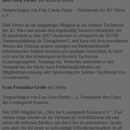
Herr Dirk Ferner
aus Kamenz/Wiesa
Vorgeschlagen von Frau Carola Fabry – Vorsitzende der SG Wiesa
e.V.
Dirk Ferner ist ein langjähriges Mitglied in der Sektion Tischtennis
der SG Wies und nimmt dort regelmäßig Turnierwettkämpfen teil.
Er absolvierte m Jahr 2017 absolvierte er erfolgreich die DOSB
Trainerausbildung als Übungsleiter C und kann mit dem erworbenen
Wissen das Training unserer einzigen am Punktspielbetrieb
teilnehmenden Sektion fachlich und qualitativ bereichern. Er setzt
sich sehr für den Kindersport im Bereich Tischtennis
(Ganztagsangebot, Training) ein. Weiterhin unterstützt er den
Vorstand bei der Suche nach Fördermöglichkeiten zur
Mitgliedergewinnung oder Sponsoring der Sektion Tischtennis bzw.
Gesamtvereins.
Frau Franziska Große
aus Steina
Vorgeschlagen von Frau Suse Fiedler – 1. Vorsitzende des Chors
der Lessingstadt Kamenz
Seit 1995 Mitglied im „Chor der Lessingstadt Kamenz e.V.“. Fast
ebenso lange arbeitet sie im Vorstand als Schriftführerin mit und
nutzte die örtlichen Medien, um den Chor zu präsentieren. Ist also
sehr aktiv für die heute so notwendige Öffentlichkeitsarbeit. In all