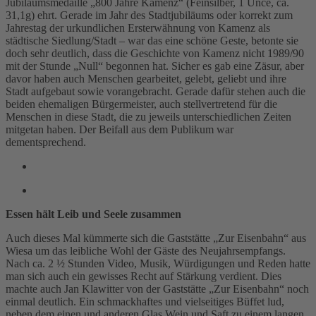
Jubiläumsmedaille „800 Jahre Kamenz“ (Feinsilber, 1 Unce, ca.
31,1g) ehrt. Gerade im Jahr des Stadtjubiläums oder korrekt zum
Jahrestag der urkundlichen Ersterwähnung von Kamenz als
städtische Siedlung/Stadt – war das eine schöne Geste, betonte sie
doch sehr deutlich, dass die Geschichte von Kamenz nicht 1989/90
mit der Stunde „Null“ begonnen hat. Sicher es gab eine Zäsur, aber
davor haben auch Menschen gearbeitet, gelebt, geliebt und ihre
Stadt aufgebaut sowie vorangebracht. Gerade dafür stehen auch die
beiden ehemaligen Bürgermeister, auch stellvertretend für die
Menschen in diese Stadt, die zu jeweils unterschiedlichen Zeiten
mitgetan haben. Der Beifall aus dem Publikum war
dementsprechend.
Essen hält Leib und Seele zusammen
Auch dieses Mal kümmerte sich die Gaststätte „Zur Eisenbahn“ aus
Wiesa um das leibliche Wohl der Gäste des Neujahrsempfangs.
Nach ca. 2 ½ Stunden Video, Musik, Würdigungen und Reden hatte
man sich auch ein gewisses Recht auf Stärkung verdient. Dies
machte auch Jan Klawitter von der Gaststätte „Zur Eisenbahn“ noch
einmal deutlich. Ein schmackhaftes und vielseitiges Büffet lud,
neben dem einen und anderen Glas Wein und Saft zu einem langen