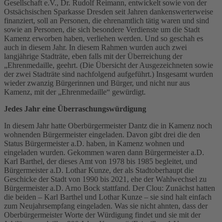
Gesellschaft e.V., Dr. Rudolf Reimann, entwickelt sowie von der
Ostsächsischen Sparkasse Dresden seit Jahren dankenswerterweise
finanziert, soll an Personen, die ehrenamtlich tätig waren und sind
sowie an Personen, die sich besondere Verdienste um die Stadt
Kamenz erworben haben, verliehen werden. Und so geschah es
auch in diesem Jahr. In diesem Rahmen wurden auch zwei
langjährige Stadträte, eben falls mit der Überreichung der
„Ehrenmedaille, geehrt. (Die Übersicht der Ausgezeichneten sowie
der zwei Stadträte sind nachfolgend aufgeführt.) Insgesamt wurden
wieder zwanzig Bürgerinnen und Bürger, und nicht nur aus
Kamenz, mit der „Ehrenmedaille“ gewürdigt.
Jedes Jahr eine Überraschungswürdigung
In diesem Jahr hatte Oberbürgermeister Dantz die in Kamenz noch
wohnenden Bürgermeister eingeladen. Davon gibt drei die den
Status Bürgermeister a.D. haben, in Kamenz wohnen und
eingeladen wurden. Gekommen waren dann Bürgermeister a.D.
Karl Barthel, der dieses Amt von 1978 bis 1985 begleitet, und
Bürgermeister a.D. Lothar Kunze, der als Stadtoberhaupt die
Geschicke der Stadt von 1990 bis 2021, ehe der Wahlwechsel zu
Bürgermeister a.D. Arno Bock stattfand. Der Clou: Zunächst hatten
die beiden – Karl Barthel und Lothar Kunze – sie sind halt einfach
zum Neujahrsempfang eingeladen. Was sie nicht ahnten, dass der
Oberbürgermeister Worte der Würdigung findet und sie mit der