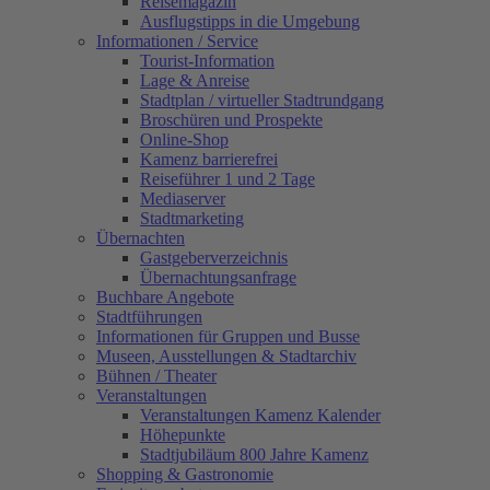
Reisemagazin
Ausflugstipps in die Umgebung
Informationen / Service
Tourist-Information
Lage & Anreise
Stadtplan / virtueller Stadtrundgang
Broschüren und Prospekte
Online-Shop
Kamenz barrierefrei
Reiseführer 1 und 2 Tage
Mediaserver
Stadtmarketing
Übernachten
Gastgeberverzeichnis
Übernachtungsanfrage
Buchbare Angebote
Stadtführungen
Informationen für Gruppen und Busse
Museen, Ausstellungen & Stadtarchiv
Bühnen / Theater
Veranstaltungen
Veranstaltungen Kamenz Kalender
Höhepunkte
Stadtjubiläum 800 Jahre Kamenz
Shopping & Gastronomie