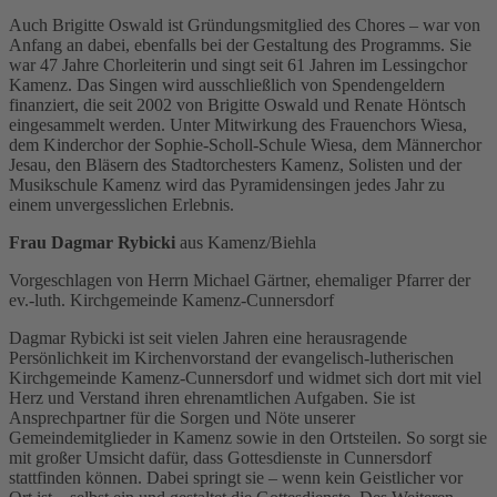
Auch Brigitte Oswald ist Gründungsmitglied des Chores – war von
Anfang an dabei, ebenfalls bei der Gestaltung des Programms. Sie
war 47 Jahre Chorleiterin und singt seit 61 Jahren im Lessingchor
Kamenz. Das Singen wird ausschließlich von Spendengeldern
finanziert, die seit 2002 von Brigitte Oswald und Renate Höntsch
eingesammelt werden. Unter Mitwirkung des Frauenchors Wiesa,
dem Kinderchor der Sophie-Scholl-Schule Wiesa, dem Männerchor
Jesau, den Bläsern des Stadtorchesters Kamenz, Solisten und der
Musikschule Kamenz wird das Pyramidensingen jedes Jahr zu
einem unvergesslichen Erlebnis.
Frau Dagmar Rybicki
aus Kamenz/Biehla
Vorgeschlagen von Herrn Michael Gärtner, ehemaliger Pfarrer der
ev.-luth. Kirchgemeinde Kamenz-Cunnersdorf
Dagmar Rybicki ist seit vielen Jahren eine herausragende
Persönlichkeit im Kirchenvorstand der evangelisch-lutherischen
Kirchgemeinde Kamenz-Cunnersdorf und widmet sich dort mit viel
Herz und Verstand ihren ehrenamtlichen Aufgaben. Sie ist
Ansprechpartner für die Sorgen und Nöte unserer
Gemeindemitglieder in Kamenz sowie in den Ortsteilen. So sorgt sie
mit großer Umsicht dafür, dass Gottesdienste in Cunnersdorf
stattfinden können. Dabei springt sie – wenn kein Geistlicher vor