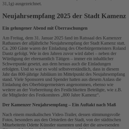
31,1g) ausgezeichnet.
Management Platform
&
eRecht24
Neujahrsempfang 2025 der Stadt Kamenz
Ein gelungener Abend mit Überraschungen
Am Freitag, dem 31. Januar 2025 fand im Ratssaal des Kamenzer
Rathauses der alljährliche Neujahrsempfang der Stadt Kamenz statt.
Ca. 200 Gäste waren der Einladung des Oberbürgermeisters Roland
Dantz gefolgt. Wie in den Jahren zuvor wird dabei – neben der
Würdigung der ehrenamtlich Tätigen – immer ein inhaltlicher
Schwerpunkt gesetzt, aus dem heraus auch die Einladungen
erfolgten. Und so war es wohl selbstverständlich, dass in diesem
Jahr das 800-jährige Jubiläum im Mittelpunkt des Neujahrsempfang
stand. Viele Sponsoren und Spender hatten aus diesem Anlass die
Einladung des Oberbürgermeisters angenommen, ebenso wie
weitere an der Vorbereitung des Festlichkeiten Beteiligte, wie z.B.
die Mitglieder des Festkomitees „800 Jahre Kamenz“.
Der Kamenzer Neujahrsempfang – Ein Auftakt nach Maß
Nach einem musikalischen Video-Trailer, dessen stimmungsvolle
Fotos, besonders aus den Ortsteilen der Stadt, von der städtischen
Mitarbeiterin Odette Künstler stammten und der die anwesenden