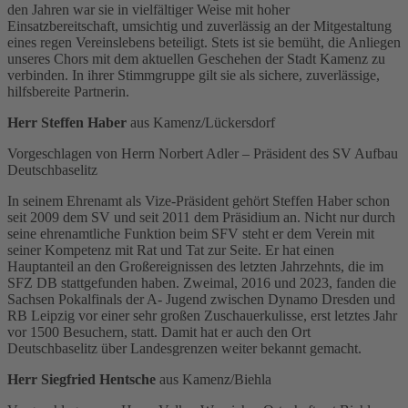
den Jahren war sie in vielfältiger Weise mit hoher
Einsatzbereitschaft, umsichtig und zuverlässig an der Mitgestaltung
eines regen Vereinslebens beteiligt. Stets ist sie bemüht, die Anliegen
unseres Chors mit dem aktuellen Geschehen der Stadt Kamenz zu
verbinden. In ihrer Stimmgruppe gilt sie als sichere, zuverlässige,
hilfsbereite Partnerin.
Herr Steffen Haber
aus Kamenz/Lückersdorf
Vorgeschlagen von Herrn Norbert Adler – Präsident des SV Aufbau
Deutschbaselitz
In seinem Ehrenamt als Vize-Präsident gehört Steffen Haber schon
seit 2009 dem SV und seit 2011 dem Präsidium an. Nicht nur durch
seine ehrenamtliche Funktion beim SFV steht er dem Verein mit
seiner Kompetenz mit Rat und Tat zur Seite. Er hat einen
Hauptanteil an den Großereignissen des letzten Jahrzehnts, die im
SFZ DB stattgefunden haben. Zweimal, 2016 und 2023, fanden die
Sachsen Pokalfinals der A- Jugend zwischen Dynamo Dresden und
RB Leipzig vor einer sehr großen Zuschauerkulisse, erst letztes Jahr
vor 1500 Besuchern, statt. Damit hat er auch den Ort
Deutschbaselitz über Landesgrenzen weiter bekannt gemacht.
Herr Siegfried Hentsche
aus Kamenz/Biehla