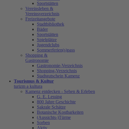
Sportstätten
Vereinsleben &
Vereinsverzeichnis
Freizeitangebote
Stadtbibliothek
Bäder
Sportstätten
Spielplätze
Jugendclubs
Sommerferien(s)pass
Shopping &
Gastronomie
Gastronomie-Verzeichnis
Shopping-Verzeichnis
Stadtgutschein Kamenz
Tourismus & Kultur
turizm a kultura
Kamenz entdecken - Sehen & Erleben
G. E. Lessing
800 Jahre Geschichte
Sakrale Schätze
Botanische Kostbarkeiten
(Aussichts-)Türme
Sorben
Aktiv