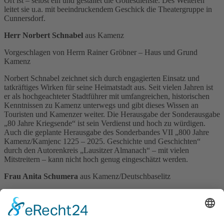
Ort ist – selbst ein und gestaltet die Gottesdienste. Des Weiteren
leitet sie u.a. mit beeindruckendem Geschick die Theatergruppe in
Cunnersdorf.
Herr Norbert Schnabel
aus Kamenz
Vorgeschlagen von Herrn Rainer Gröbner – Haus und Grund
Kamenz
Norbert Schnabel zeichnet sich durch engagierten Einsatz und
tatkräftiges Wirken für seine Heimatstadt aus. Seit vielen Jahren ist
er als hochgeachteter Stadtführer mit umfangreichen, historischen
Kenntnissen zu Kamenz unterwegs und gibt dieses Wissen an
Touristen und Kamenzer weiter. Die Herausgabe der Sonderausgabe
„80 Jahre Kriegsende“ ist sein Verdienst und hoch zu würdigen.
Auch die geplante Herausgabe des Sonderbandes VII „800 Jahre
Kamenz/Kamjenc 1225 – 2025. Geschichte und Geschichten“
durch den Autorenkreis „Lausitzer Almanach“ – mit vielen
Mitstreitern – kann nicht hoch genug eingeschätzt werden.
Frau Anita Schumera
aus Kamenz/Deutschbaselitz
Vorgeschlagen von Herrn Uwe Hauschild – Leiter der
Regionalgruppe es Blinden- und Sehbehindertenverbandes Sachsen
e.V.