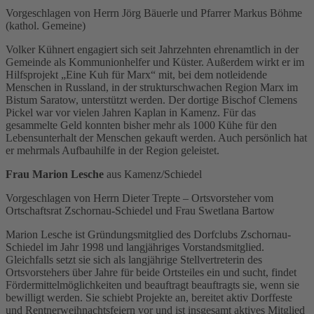
Vorgeschlagen von Herrn Jörg Bäuerle und Pfarrer Markus Böhme
(kathol. Gemeine)
Volker Kühnert engagiert sich seit Jahrzehnten ehrenamtlich in der
Gemeinde als Kommunionhelfer und Küster. Außerdem wirkt er im
Hilfsprojekt „Eine Kuh für Marx“ mit, bei dem notleidende
Menschen in Russland, in der strukturschwachen Region Marx im
Bistum Saratow, unterstützt werden. Der dortige Bischof Clemens
Pickel war vor vielen Jahren Kaplan in Kamenz. Für das
gesammelte Geld konnten bisher mehr als 1000 Kühe für den
Lebensunterhalt der Menschen gekauft werden. Auch persönlich hat
er mehrmals Aufbauhilfe in der Region geleistet.
Frau Marion Lesche
aus Kamenz/Schiedel
Vorgeschlagen von Herrn Dieter Trepte – Ortsvorsteher vom
Ortschaftsrat Zschornau-Schiedel und Frau Swetlana Bartow
Marion Lesche ist Gründungsmitglied des Dorfclubs Zschornau-
Schiedel im Jahr 1998 und langjähriges Vorstandsmitglied.
Gleichfalls setzt sie sich als langjährige Stellvertreterin des
Ortsvorstehers über Jahre für beide Ortsteiles ein und sucht, findet
Fördermittelmöglichkeiten und beauftragt beauftragts sie, wenn sie
bewilligt werden. Sie schiebt Projekte an, bereitet aktiv Dorffeste
und Rentnerweihnachtsfeiern vor und ist insgesamt aktives Mitglied