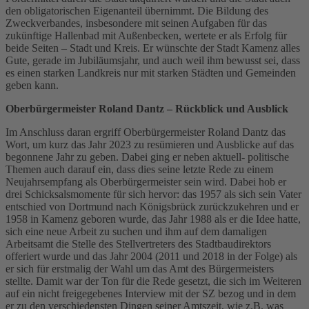
den obligatorischen Eigenanteil übernimmt. Die Bildung des
Zweckverbandes, insbesondere mit seinen Aufgaben für das
zukünftige Hallenbad mit Außenbecken, wertete er als Erfolg für
beide Seiten – Stadt und Kreis. Er wünschte der Stadt Kamenz alles
Gute, gerade im Jubiläumsjahr, und auch weil ihm bewusst sei, dass
es einen starken Landkreis nur mit starken Städten und Gemeinden
geben kann.
Oberbürgermeister Roland Dantz – Rückblick und Ausblick
Im Anschluss daran ergriff Oberbürgermeister Roland Dantz das
Wort, um kurz das Jahr 2023 zu resümieren und Ausblicke auf das
begonnene Jahr zu geben. Dabei ging er neben aktuell- politische
Themen auch darauf ein, dass dies seine letzte Rede zu einem
Neujahrsempfang als Oberbürgermeister sein wird. Dabei hob er
drei Schicksalsmomente für sich hervor: das 1957 als sich sein Vater
entschied von Dortmund nach Königsbrück zurückzukehren und er
1958 in Kamenz geboren wurde, das Jahr 1988 als er die Idee hatte,
sich eine neue Arbeit zu suchen und ihm auf dem damaligen
Arbeitsamt die Stelle des Stellvertreters des Stadtbaudirektors
offeriert wurde und das Jahr 2004 (2011 und 2018 in der Folge) als
er sich für erstmalig der Wahl um das Amt des Bürgermeisters
stellte. Damit war der Ton für die Rede gesetzt, die sich im Weiteren
auf ein nicht freigegebenes Interview mit der SZ bezog und in dem
er zu den verschiedensten Dingen seiner Amtszeit, wie z.B. was