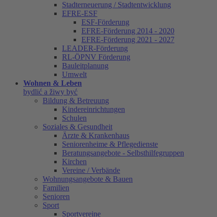
Stadterneuerung / Stadtentwicklung
EFRE-ESF
ESF-Förderung
EFRE-Förderung 2014 - 2020
EFRE-Förderung 2021 - 2027
LEADER-Förderung
RL-ÖPNV Förderung
Bauleitplanung
Umwelt
Wohnen & Leben
bydlić a žiwy być
Bildung & Betreuung
Kindereinrichtungen
Schulen
Soziales & Gesundheit
Ärzte & Krankenhaus
Seniorenheime & Pflegedienste
Beratungsangebote - Selbsthilfegruppen
Kirchen
Vereine / Verbände
Wohnungsangebote & Bauen
Familien
Senioren
Sport
Sportvereine