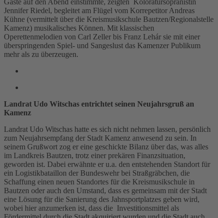
Gäste auf den Abend einstimmte, zeigten Koloratursopranistin
Jennifer Riedel, begleitet am Flügel vom Korrepetitor Andreas
Kühne (vermittelt über die Kreismusikschule Bautzen/Regionalstelle
Kamenz) musikalisches Können. Mit klassischen
Operettenmelodien von Carl Zeller bis Franz Lehár sie mit einer
überspringenden Spiel- und Sangeslust das Kamenzer Publikum
mehr als zu überzeugen.
Landrat Udo Witschas entrichtet seinen Neujahrsgruß an
Kamenz
Landrat Udo Witschas hatte es sich nicht nehmen lassen, persönlich
zum Neujahrsempfang der Stadt Kamenz anwesend zu sein. In
seinem Grußwort zog er eine geschickte Bilanz über das, was alles
im Landkreis Bautzen, trotz einer prekären Finanzsituation,
geworden ist. Dabei erwähnte er u.a. den entstehenden Standort für
ein Logistikbataillon der Bundeswehr bei Straßgräbchen, die
Schaffung einen neuen Standortes für die Kreismusikschule in
Bautzen oder auch den Umstand, dass es gemeinsam mit der Stadt
eine Lösung für die Sanierung des Jahnsportplatzes geben wird,
wobei hier anzumerken ist, dass die Investitionsmittel als
Fördermittel durch die Stadt akquiriert wurden und die Stadt auch