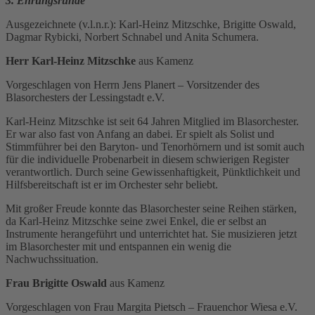
3. Ehrungsrunde
Ausgezeichnete (v.l.n.r.): Karl-Heinz Mitzschke, Brigitte Oswald,
Dagmar Rybicki, Norbert Schnabel und Anita Schumera.
Herr Karl-Heinz Mitzschke
aus Kamenz
Vorgeschlagen von Herrn Jens Planert – Vorsitzender des
Blasorchesters der Lessingstadt e.V.
Karl-Heinz Mitzschke ist seit 64 Jahren Mitglied im Blasorchester.
Er war also fast von Anfang an dabei. Er spielt als Solist und
Stimmführer bei den Baryton- und Tenorhörnern und ist somit auch
für die individuelle Probenarbeit in diesem schwierigen Register
verantwortlich. Durch seine Gewissenhaftigkeit, Pünktlichkeit und
Hilfsbereitschaft ist er im Orchester sehr beliebt.
Mit großer Freude konnte das Blasorchester seine Reihen stärken,
da Karl-Heinz Mitzschke seine zwei Enkel, die er selbst an
Instrumente herangeführt und unterrichtet hat. Sie musizieren jetzt
im Blasorchester mit und entspannen ein wenig die
Nachwuchssituation.
Frau Brigitte Oswald
aus Kamenz
Vorgeschlagen von Frau Margita Pietsch – Frauenchor Wiesa e.V.