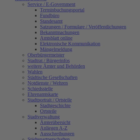
Service / E-Government
Terminbuchungsportal
Fundbüro
Standesamt
Satzungen / Formulare / Veröffentlichungen
Bekanntmachungen
Amtsblatt online
Elektronische Kommunikation
Mängelmeldung
Oberbürgermeister
Stadtrat / Bürgerinfos
weitere Ämter und Behörden
Wahlen
Städtische Gesellschaften
Notdienste / Wehren
Schiedsstelle
Ehrenamtskarte
Stadtportrait / Ortsteile
Stadtgeschichte
Ortsteile
Stadtverwaltung
Ämterübersicht
Anliegen A-Z
Ausschreibungen
Städtepartnerschaften