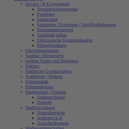
Service / E-Government
Terminbuchungsportal
Fundbüro
Standesamt
Satzungen / Formulare / Veröffentlichungen
Bekanntmachungen
Amtsblatt online
Elektronische Kommunikation
Mängelmeldung
Oberbürgermeister
Stadtrat / Bürgerinfos
weitere Ämter und Behörden
Wahlen
Städtische Gesellschaften
Notdienste / Wehren
Schiedsstelle
Ehrenamtskarte
Stadtportrait / Ortsteile
Stadtgeschichte
Ortsteile
Stadtverwaltung
Ämterübersicht
Anliegen A-Z
Ausschreibungen
Städtepartnerschaften