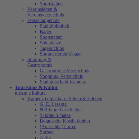
Sportstätten
Vereinsleben &
Vereinsverzeichnis
Freizeitangebote
Stadtbibliothek
Bäder
Sportstätten
Spielplätze
Jugendclubs
Sommerferien(s)pass
Shopping &
Gastronomie
Gastronomie-Verzeichnis
Shopping-Verzeichnis
Stadtgutschein Kamenz
Tourismus & Kultur
turizm a kultura
Kamenz entdecken - Sehen & Erleben
G. E. Lessing
800 Jahre Geschichte
Sakrale Schätze
Botanische Kostbarkeiten
(Aussichts-)Türme
Sorben
Aktiv