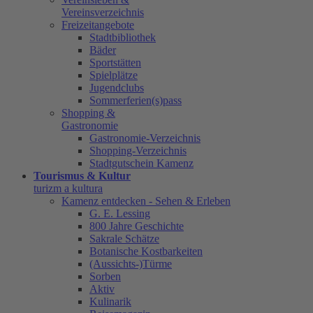
Vereinsverzeichnis
Freizeitangebote
Stadtbibliothek
Bäder
Sportstätten
Spielplätze
Jugendclubs
Sommerferien(s)pass
Shopping &
Gastronomie
Gastronomie-Verzeichnis
Shopping-Verzeichnis
Stadtgutschein Kamenz
Tourismus & Kultur
turizm a kultura
Kamenz entdecken - Sehen & Erleben
G. E. Lessing
800 Jahre Geschichte
Sakrale Schätze
Botanische Kostbarkeiten
(Aussichts-)Türme
Sorben
Aktiv
Kulinarik