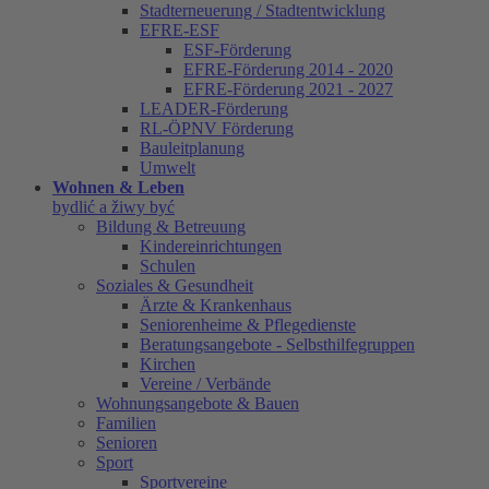
Stadterneuerung / Stadtentwicklung
EFRE-ESF
ESF-Förderung
EFRE-Förderung 2014 - 2020
EFRE-Förderung 2021 - 2027
LEADER-Förderung
RL-ÖPNV Förderung
Bauleitplanung
Umwelt
Wohnen & Leben
bydlić a žiwy być
Bildung & Betreuung
Kindereinrichtungen
Schulen
Soziales & Gesundheit
Ärzte & Krankenhaus
Seniorenheime & Pflegedienste
Beratungsangebote - Selbsthilfegruppen
Kirchen
Vereine / Verbände
Wohnungsangebote & Bauen
Familien
Senioren
Sport
Sportvereine