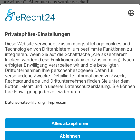
bezwingen“. Aber auch das wurde geschafft.
Der Spendenbetrag, der die erforderlichen Kosten für das „800-
Jahre-Wäldchen“ übersteigt, wird, wie versprochen, für andere
Baumpflanz- oder Grünflächenmaßnahmen, vielleicht auch für das
Aufstellen einer neuen Bank, verwendet werden, also ebenfalls für
einen guten Zweck.
Insgesamt war das Vorhaben "800-Jahre-Wäldchen – Mein Baum
für Kamenz" eine schöne Aktion, welche neben dem praktischen
Ergebnis, vor allem gemeinschaftsstiftend bzw. -verbindend war.
Vielen Dank!
Zurück
»facebook.com/kamenz.news
»facebook.com/rathaus.kamenz
»facebook.com/Kamenz.Tourismus
»instagramm.com/stadt_kamenz
»instagramm.com/kamenz_tourismus
»Sitemap
»Kontakt
»Barrierefreiheit
»Elektronische Kommunikation