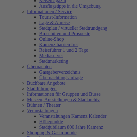
Reisemagazin
Ausflugstipps in die Umgebung
Informationen / Service
Tourist-Information
Lage & Anreise
Stadtplan / virtueller Stadtrundgang
Broschüren und Prospekte
Online-Shop
Kamenz barrierefrei
Reiseführer 1 und 2 Tage
Mediaserver
Stadtmarketing
Übernachten
Gastgeberverzeichnis
Übernachtungsanfrage
Buchbare Angebote
Stadtführungen
Informationen für Gruppen und Busse
Museen, Ausstellungen & Stadtarchiv
Bühnen / Theater
Veranstaltungen
Veranstaltungen Kamenz Kalender
Höhepunkte
Stadtjubiläum 800 Jahre Kamenz
Shopping & Gastronomie