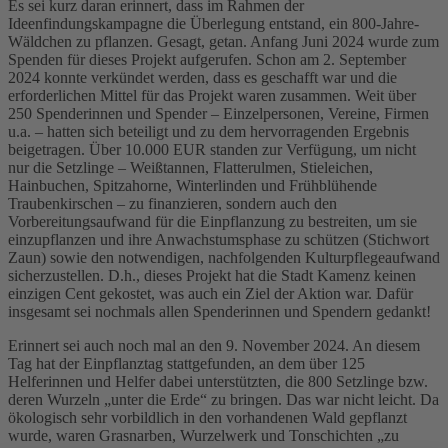
Es sei kurz daran erinnert, dass im Rahmen der
Ideenfindungskampagne die Überlegung entstand, ein 800-Jahre-
Wäldchen zu pflanzen. Gesagt, getan. Anfang Juni 2024 wurde zum
Spenden für dieses Projekt aufgerufen. Schon am 2. September
2024 konnte verkündet werden, dass es geschafft war und die
erforderlichen Mittel für das Projekt waren zusammen. Weit über
250 Spenderinnen und Spender – Einzelpersonen, Vereine, Firmen
u.a. – hatten sich beteiligt und zu dem hervorragenden Ergebnis
beigetragen. Über 10.000 EUR standen zur Verfügung, um nicht
nur die Setzlinge – Weißtannen, Flatterulmen, Stieleichen,
Hainbuchen, Spitzahorne, Winterlinden und Frühblühende
Traubenkirschen – zu finanzieren, sondern auch den
Vorbereitungsaufwand für die Einpflanzung zu bestreiten, um sie
einzupflanzen und ihre Anwachstumsphase zu schützen (Stichwort
Zaun) sowie den notwendigen, nachfolgenden Kulturpflegeaufwand
sicherzustellen. D.h., dieses Projekt hat die Stadt Kamenz keinen
einzigen Cent gekostet, was auch ein Ziel der Aktion war. Dafür
insgesamt sei nochmals allen Spenderinnen und Spendern gedankt!
Erinnert sei auch noch mal an den 9. November 2024. An diesem
Tag hat der Einpflanztag stattgefunden, an dem über 125
Helferinnen und Helfer dabei unterstützten, die 800 Setzlinge bzw.
deren Wurzeln „unter die Erde“ zu bringen. Das war nicht leicht. Da
ökologisch sehr vorbildlich in den vorhandenen Wald gepflanzt
wurde, waren Grasnarben, Wurzelwerk und Tonschichten „zu