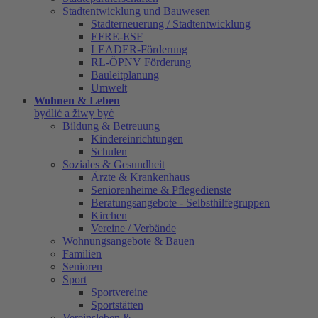
Stadtentwicklung und Bauwesen
Stadterneuerung / Stadtentwicklung
EFRE-ESF
LEADER-Förderung
RL-ÖPNV Förderung
Bauleitplanung
Umwelt
Wohnen & Leben
bydlić a žiwy być
Bildung & Betreuung
Kindereinrichtungen
Schulen
Soziales & Gesundheit
Ärzte & Krankenhaus
Seniorenheime & Pflegedienste
Beratungsangebote - Selbsthilfegruppen
Kirchen
Vereine / Verbände
Wohnungsangebote & Bauen
Familien
Senioren
Sport
Sportvereine
Sportstätten
Vereinsleben &