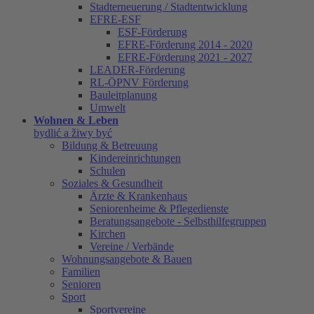
Stadterneuerung / Stadtentwicklung
EFRE-ESF
ESF-Förderung
EFRE-Förderung 2014 - 2020
EFRE-Förderung 2021 - 2027
LEADER-Förderung
RL-ÖPNV Förderung
Bauleitplanung
Umwelt
Wohnen & Leben
bydlić a žiwy być
Bildung & Betreuung
Kindereinrichtungen
Schulen
Soziales & Gesundheit
Ärzte & Krankenhaus
Seniorenheime & Pflegedienste
Beratungsangebote - Selbsthilfegruppen
Kirchen
Vereine / Verbände
Wohnungsangebote & Bauen
Familien
Senioren
Sport
Sportvereine