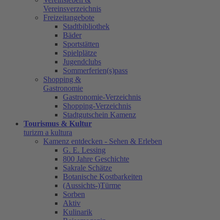
Vereinsverzeichnis
Freizeitangebote
Stadtbibliothek
Bäder
Sportstätten
Spielplätze
Jugendclubs
Sommerferien(s)pass
Shopping &
Gastronomie
Gastronomie-Verzeichnis
Shopping-Verzeichnis
Stadtgutschein Kamenz
Tourismus & Kultur
turizm a kultura
Kamenz entdecken - Sehen & Erleben
G. E. Lessing
800 Jahre Geschichte
Sakrale Schätze
Botanische Kostbarkeiten
(Aussichts-)Türme
Sorben
Aktiv
Kulinarik