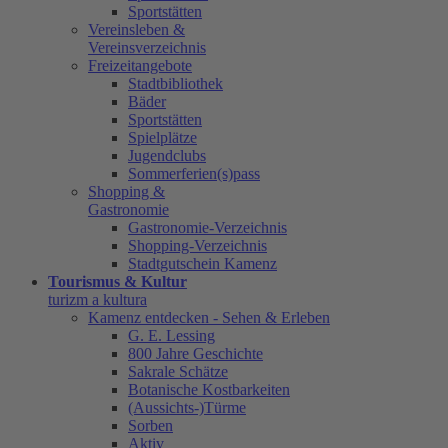
Sportstätten
Vereinsleben &
Vereinsverzeichnis
Freizeitangebote
Stadtbibliothek
Bäder
Sportstätten
Spielplätze
Jugendclubs
Sommerferien(s)pass
Shopping &
Gastronomie
Gastronomie-Verzeichnis
Shopping-Verzeichnis
Stadtgutschein Kamenz
Tourismus & Kultur
turizm a kultura
Kamenz entdecken - Sehen & Erleben
G. E. Lessing
800 Jahre Geschichte
Sakrale Schätze
Botanische Kostbarkeiten
(Aussichts-)Türme
Sorben
Aktiv