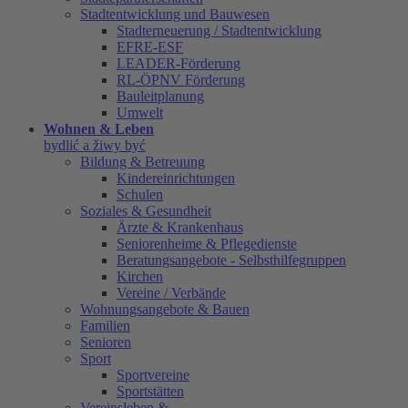
Stadtentwicklung und Bauwesen
Stadterneuerung / Stadtentwicklung
EFRE-ESF
LEADER-Förderung
RL-ÖPNV Förderung
Bauleitplanung
Umwelt
Wohnen & Leben
bydlić a žiwy być
Bildung & Betreuung
Kindereinrichtungen
Schulen
Soziales & Gesundheit
Ärzte & Krankenhaus
Seniorenheime & Pflegedienste
Beratungsangebote - Selbsthilfegruppen
Kirchen
Vereine / Verbände
Wohnungsangebote & Bauen
Familien
Senioren
Sport
Sportvereine
Sportstätten
Vereinsleben &