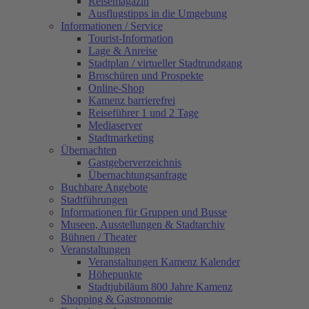
Reisemagazin
Ausflugstipps in die Umgebung
Informationen / Service
Tourist-Information
Lage & Anreise
Stadtplan / virtueller Stadtrundgang
Broschüren und Prospekte
Online-Shop
Kamenz barrierefrei
Reiseführer 1 und 2 Tage
Mediaserver
Stadtmarketing
Übernachten
Gastgeberverzeichnis
Übernachtungsanfrage
Buchbare Angebote
Stadtführungen
Informationen für Gruppen und Busse
Museen, Ausstellungen & Stadtarchiv
Bühnen / Theater
Veranstaltungen
Veranstaltungen Kamenz Kalender
Höhepunkte
Stadtjubiläum 800 Jahre Kamenz
Shopping & Gastronomie