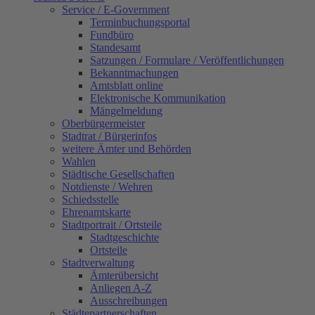
Service / E-Government
Terminbuchungsportal
Fundbüro
Standesamt
Satzungen / Formulare / Veröffentlichungen
Bekanntmachungen
Amtsblatt online
Elektronische Kommunikation
Mängelmeldung
Oberbürgermeister
Stadtrat / Bürgerinfos
weitere Ämter und Behörden
Wahlen
Städtische Gesellschaften
Notdienste / Wehren
Schiedsstelle
Ehrenamtskarte
Stadtportrait / Ortsteile
Stadtgeschichte
Ortsteile
Stadtverwaltung
Ämterübersicht
Anliegen A-Z
Ausschreibungen
Städtepartnerschaften