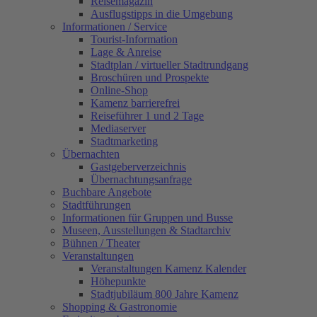
Reisemagazin
Ausflugstipps in die Umgebung
Informationen / Service
Tourist-Information
Lage & Anreise
Stadtplan / virtueller Stadtrundgang
Broschüren und Prospekte
Online-Shop
Kamenz barrierefrei
Reiseführer 1 und 2 Tage
Mediaserver
Stadtmarketing
Übernachten
Gastgeberverzeichnis
Übernachtungsanfrage
Buchbare Angebote
Stadtführungen
Informationen für Gruppen und Busse
Museen, Ausstellungen & Stadtarchiv
Bühnen / Theater
Veranstaltungen
Veranstaltungen Kamenz Kalender
Höhepunkte
Stadtjubiläum 800 Jahre Kamenz
Shopping & Gastronomie