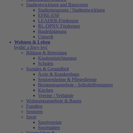
Stadtentwicklung und Bauwesen
Stadterneuerung / Stadtentwicklung
EFRE-ESF
LEADER-Förderung
RL-ÖPNV Förderung
Bauleitplanung
Umwelt
Wohnen & Leben
bydlić a žiwy być
Bildung & Betreuung
Kindereinrichtungen
Schulen
Soziales & Gesundheit
Ärzte & Krankenhaus
Seniorenheime & Pflegedienste
Beratungsangebote - Selbsthilfegruppen
Kirchen
Vereine / Verbände
Wohnungsangebote & Bauen
Familien
Senioren
Sport
Sportvereine
Sportstätten
Vereinsleben &