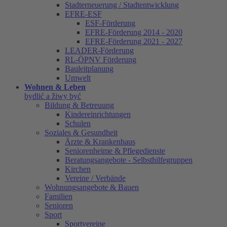
Stadterneuerung / Stadtentwicklung
EFRE-ESF
ESF-Förderung
EFRE-Förderung 2014 - 2020
EFRE-Förderung 2021 - 2027
LEADER-Förderung
RL-ÖPNV Förderung
Bauleitplanung
Umwelt
Wohnen & Leben
bydlić a žiwy być
Bildung & Betreuung
Kindereinrichtungen
Schulen
Soziales & Gesundheit
Ärzte & Krankenhaus
Seniorenheime & Pflegedienste
Beratungsangebote - Selbsthilfegruppen
Kirchen
Vereine / Verbände
Wohnungsangebote & Bauen
Familien
Senioren
Sport
Sportvereine