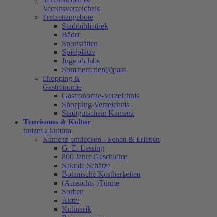
Vereinsverzeichnis
Freizeitangebote
Stadtbibliothek
Bäder
Sportstätten
Spielplätze
Jugendclubs
Sommerferien(s)pass
Shopping &
Gastronomie
Gastronomie-Verzeichnis
Shopping-Verzeichnis
Stadtgutschein Kamenz
Tourismus & Kultur
turizm a kultura
Kamenz entdecken - Sehen & Erleben
G. E. Lessing
800 Jahre Geschichte
Sakrale Schätze
Botanische Kostbarkeiten
(Aussichts-)Türme
Sorben
Aktiv
Kulinarik