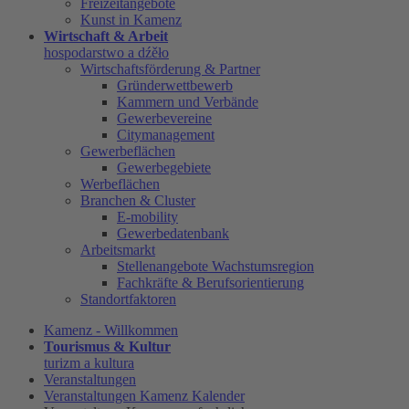
Freizeitangebote
Kunst in Kamenz
Wirtschaft & Arbeit
hospodarstwo a dźěło
Wirtschaftsförderung & Partner
Gründerwettbewerb
Kammern und Verbände
Gewerbevereine
Citymanagement
Gewerbeflächen
Gewerbegebiete
Werbeflächen
Branchen & Cluster
E-mobility
Gewerbedatenbank
Arbeitsmarkt
Stellenangebote Wachstumsregion
Fachkräfte & Berufsorientierung
Standortfaktoren
Kamenz - Willkommen
Tourismus & Kultur
turizm a kultura
Veranstaltungen
Veranstaltungen Kamenz Kalender