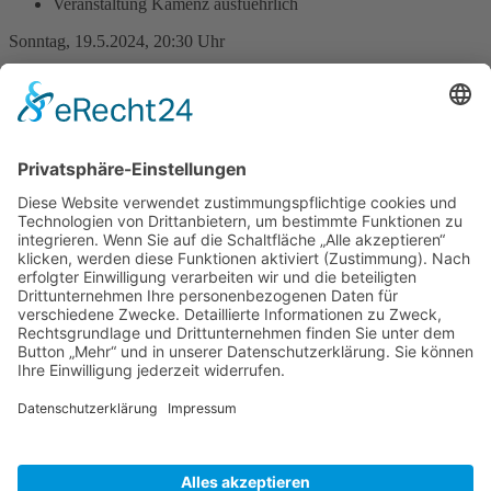
Veranstaltung Kamenz ausfuehrlich
Sonntag, 19.5.2024, 20:30 Uhr
Ort: Hutbergbühne Kamenz
2. Taschenlampenkonzert auf
der Hutbergbühne
Ein erster großer Erfolg des Konzertes konnte in diesem Jahr auf der
Hutbergbühne verzeichnet werden, deshalb geht es nächstes Jahr am
19.05.2024
zum
Pfingstsonntag
in die zweite Runde! Ab sofort
gibt es Tickets in der Kamenz-Information! Alle Info´s unter
www.hutbergbuehne-kamenz.de
Zurück
»facebook.com/kamenz.news
»facebook.com/rathaus.kamenz
»facebook.com/Kamenz.Tourismus
»instagramm.com/stadt_kamenz
»instagramm.com/kamenz_tourismus
»Sitemap