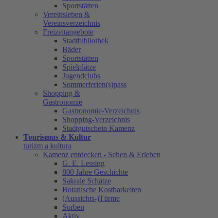
Sportstätten
Vereinsleben &
Vereinsverzeichnis
Freizeitangebote
Stadtbibliothek
Bäder
Sportstätten
Spielplätze
Jugendclubs
Sommerferien(s)pass
Shopping &
Gastronomie
Gastronomie-Verzeichnis
Shopping-Verzeichnis
Stadtgutschein Kamenz
Tourismus & Kultur
turizm a kultura
Kamenz entdecken - Sehen & Erleben
G. E. Lessing
800 Jahre Geschichte
Sakrale Schätze
Botanische Kostbarkeiten
(Aussichts-)Türme
Sorben
Aktiv