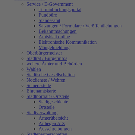
Service / E-Government
Terminbuchungsportal
Fundbüro
Standesamt
Satzungen / Formulare / Veröffentlichungen
Bekanntmachungen
Amtsblatt online
Elektronische Kommunikation
Mängelmeldung
Oberbürgermeister
Stadtrat / Bürgerinfos
weitere Ämter und Behörden
Wahlen
Städtische Gesellschaften
Notdienste / Wehren
Schiedsstelle
Ehrenamtskarte
Stadtportrait / Ortsteile
Stadtgeschichte
Ortsteile
Stadtverwaltung
Ämterübersicht
Anliegen A-Z
Ausschreibungen
Städtepartnerschaften