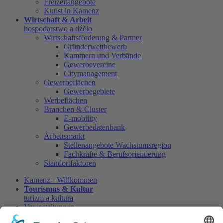
Freizeitangebote
Kunst in Kamenz
Wirtschaft & Arbeit
hospodarstwo a dźěło
Wirtschaftsförderung & Partner
Gründerwettbewerb
Kammern und Verbände
Gewerbevereine
Citymanagement
Gewerbeflächen
Gewerbegebiete
Werbeflächen
Branchen & Cluster
E-mobility
Gewerbedatenbank
Arbeitsmarkt
Stellenangebote Wachstumsregion
Fachkräfte & Berufsorientierung
Standortfaktoren
Kamenz - Willkommen
Tourismus & Kultur
turizm a kultura
Veranstaltungen
Veranstaltungen Kamenz Kalender