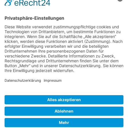
Veranstaltung Kamenz ausfuehrlich
Freitag, 18.7.2025 - Sonntag, 20.7.2025
Ort: Ortsteil Deutschbaselitz
800 Jahre Deutschbaselitz
Alle Infos unter:
https://deutschbaselitz.de/event/800-jahre-
deutschbaselitz/
Zurück
»facebook.com/kamenz.news
»facebook.com/rathaus.kamenz
»facebook.com/Kamenz.Tourismus
»instagramm.com/stadt_kamenz
»instagramm.com/kamenz_tourismus
»Sitemap
»Kontakt
»Barrierefreiheit
»Elektronische Kommunikation
»Datenschutz
»Impressum