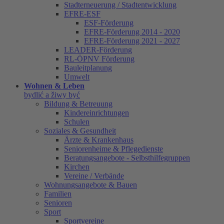
Stadterneuerung / Stadtentwicklung
EFRE-ESF
ESF-Förderung
EFRE-Förderung 2014 - 2020
EFRE-Förderung 2021 - 2027
LEADER-Förderung
RL-ÖPNV Förderung
Bauleitplanung
Umwelt
Wohnen & Leben
bydlić a žiwy być
Bildung & Betreuung
Kindereinrichtungen
Schulen
Soziales & Gesundheit
Ärzte & Krankenhaus
Seniorenheime & Pflegedienste
Beratungsangebote - Selbsthilfegruppen
Kirchen
Vereine / Verbände
Wohnungsangebote & Bauen
Familien
Senioren
Sport
Sportvereine