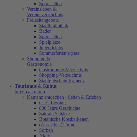
Sportstätten
Vereinsleben &
Vereinsverzeichnis
Freizeitangebote
Stadtbibliothek
Bäder
Sportstätten
Spielplätze
Jugendclubs
Sommerferien(s)pass
Shopping &
Gastronomie
Gastronomie-Verzeichnis
Shopping-Verzeichnis
Stadtgutschein Kamenz
Tourismus & Kultur
turizm a kultura
Kamenz entdecken - Sehen & Erleben
G. E. Lessing
800 Jahre Geschichte
Sakrale Schätze
Botanische Kostbarkeiten
(Aussichts-)Türme
Sorben
Aktiv