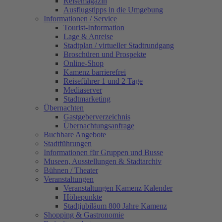
Reisemagazin
Ausflugstipps in die Umgebung
Informationen / Service
Tourist-Information
Lage & Anreise
Stadtplan / virtueller Stadtrundgang
Broschüren und Prospekte
Online-Shop
Kamenz barrierefrei
Reiseführer 1 und 2 Tage
Mediaserver
Stadtmarketing
Übernachten
Gastgeberverzeichnis
Übernachtungsanfrage
Buchbare Angebote
Stadtführungen
Informationen für Gruppen und Busse
Museen, Ausstellungen & Stadtarchiv
Bühnen / Theater
Veranstaltungen
Veranstaltungen Kamenz Kalender
Höhepunkte
Stadtjubiläum 800 Jahre Kamenz
Shopping & Gastronomie