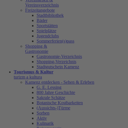
Vereinsverzeichnis
Freizeitangebote
Stadtbibliothek
Bäder
Sportstätten
Spielplätze
Jugendclubs
Sommerferien(s)pass
Shopping &
Gastronomie
Gastronomie-Verzeichnis
Shopping-Verzeichnis
Stadtgutschein Kamenz
Tourismus & Kultur
turizm a kultura
Kamenz entdecken - Sehen & Erleben
G. E. Lessing
800 Jahre Geschichte
Sakrale Schätze
Botanische Kostbarkeiten
(Aussichts-)Türme
Sorben
Aktiv
Kulinarik