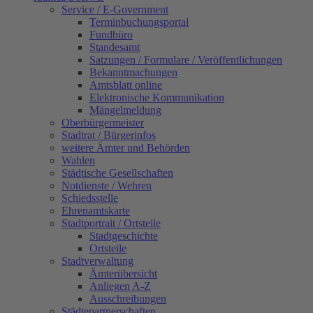
Service / E-Government
Terminbuchungsportal
Fundbüro
Standesamt
Satzungen / Formulare / Veröffentlichungen
Bekanntmachungen
Amtsblatt online
Elektronische Kommunikation
Mängelmeldung
Oberbürgermeister
Stadtrat / Bürgerinfos
weitere Ämter und Behörden
Wahlen
Städtische Gesellschaften
Notdienste / Wehren
Schiedsstelle
Ehrenamtskarte
Stadtportrait / Ortsteile
Stadtgeschichte
Ortsteile
Stadtverwaltung
Ämterübersicht
Anliegen A-Z
Ausschreibungen
Städtepartnerschaften