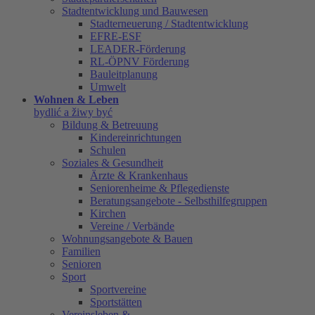
Stadtentwicklung und Bauwesen
Stadterneuerung / Stadtentwicklung
EFRE-ESF
LEADER-Förderung
RL-ÖPNV Förderung
Bauleitplanung
Umwelt
Wohnen & Leben
bydlić a žiwy być
Bildung & Betreuung
Kindereinrichtungen
Schulen
Soziales & Gesundheit
Ärzte & Krankenhaus
Seniorenheime & Pflegedienste
Beratungsangebote - Selbsthilfegruppen
Kirchen
Vereine / Verbände
Wohnungsangebote & Bauen
Familien
Senioren
Sport
Sportvereine
Sportstätten
Vereinsleben &