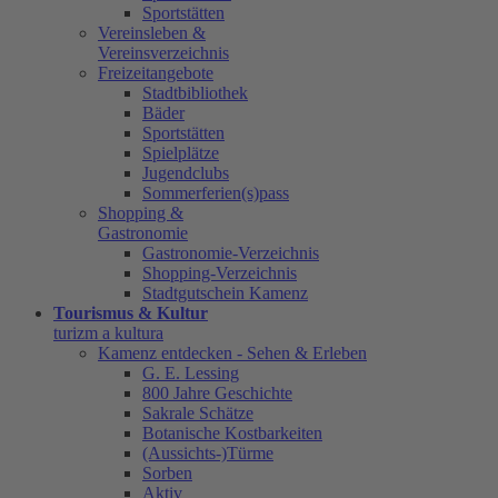
Sportstätten
Vereinsleben &
Vereinsverzeichnis
Freizeitangebote
Stadtbibliothek
Bäder
Sportstätten
Spielplätze
Jugendclubs
Sommerferien(s)pass
Shopping &
Gastronomie
Gastronomie-Verzeichnis
Shopping-Verzeichnis
Stadtgutschein Kamenz
Tourismus & Kultur
turizm a kultura
Kamenz entdecken - Sehen & Erleben
G. E. Lessing
800 Jahre Geschichte
Sakrale Schätze
Botanische Kostbarkeiten
(Aussichts-)Türme
Sorben
Aktiv