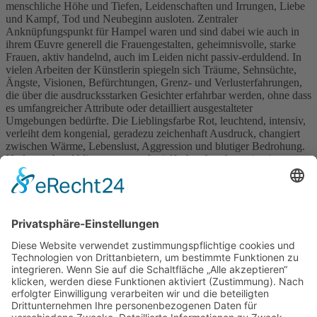
menschliche Höhe und Tiefen, Leidenschaften und Irrungen, Liebe
und Kampf, Tod und Neubeginn ausloten. Zentraler
Anknüpfungspunkt für Hampel waren und sind dabei wie auch in
ihrem Œuvre generell die Frauengestalten, geheimnisvolle, starke
Frauen, aktiv handelnd, auch im Leiden nicht passiv-erduldend. In
vielen Arbeiten der Künstlerin spiegeln sich Träume, Sehnsüchte,
Ängste, Visionen, Befürchtungen, Grenz- und Verlusterfahrungen,
die über die ausdrucksstarken Gesichter erfahrbar werden, ohne dass
es umfangreicher Attribute oder detailliert ausgestalteter
Umgebungen bedürfte. Die Lieblingsfarbe Rot, leuchtend, intensiv,
verleiht dem kongenial, geradezu zeichenhaft Ausdruck, changiert
zwischen Wärme, Lebenslust, Aggression und blutiger Bedrohung.
Und manchmal blitzt, wenn auch vielfach gebrochen, eine im
Œuvre der Künstlerin eher seltene Leichtigkeit des Seins auf. Eine
Serie zur Laokoon-Gruppe, die sich in das Themenfeld der
Mythologie einordnet, ist extra für diese Schau geschaffen worden,
angeregt durch den Kamenzer Abguss dieser Plastik. Ein weiterer
Teil der Exposition ist den von Hampel gestalteten Künstlerbüchern
gewidmet. Neben einem Buch zu einem Werk des spanischen
Dichters Federico García Lorca ist ein Künstlerbuch zu Heinrich
von Kleists Drama „Penthesilea“ zu sehen. Mit „Am Stein. Neun
Ansichten“ schließt sich der Kreis zu Kamenz, wie neben der
Ansicht der Kamenzer Hauptkirche St. Marien auf dem Einband
schon der Titel des Bandes verrät, der auf den sorbischen Namen
der Stadt anspielt.