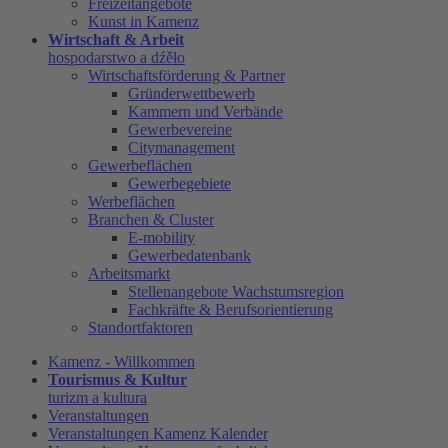
Freizeitangebote
Kunst in Kamenz
Wirtschaft & Arbeit
hospodarstwo a dźěło
Wirtschaftsförderung & Partner
Gründerwettbewerb
Kammern und Verbände
Gewerbevereine
Citymanagement
Gewerbeflächen
Gewerbegebiete
Werbeflächen
Branchen & Cluster
E-mobility
Gewerbedatenbank
Arbeitsmarkt
Stellenangebote Wachstumsregion
Fachkräfte & Berufsorientierung
Standortfaktoren
Kamenz - Willkommen
Tourismus & Kultur
turizm a kultura
Veranstaltungen
Veranstaltungen Kamenz Kalender