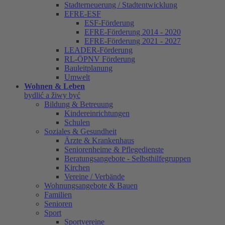
Stadterneuerung / Stadtentwicklung
EFRE-ESF
ESF-Förderung
EFRE-Förderung 2014 - 2020
EFRE-Förderung 2021 - 2027
LEADER-Förderung
RL-ÖPNV Förderung
Bauleitplanung
Umwelt
Wohnen & Leben
bydlić a žiwy być
Bildung & Betreuung
Kindereinrichtungen
Schulen
Soziales & Gesundheit
Ärzte & Krankenhaus
Seniorenheime & Pflegedienste
Beratungsangebote - Selbsthilfegruppen
Kirchen
Vereine / Verbände
Wohnungsangebote & Bauen
Familien
Senioren
Sport
Sportvereine