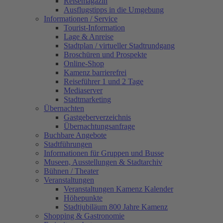
Reisemagazin
Ausflugstipps in die Umgebung
Informationen / Service
Tourist-Information
Lage & Anreise
Stadtplan / virtueller Stadtrundgang
Broschüren und Prospekte
Online-Shop
Kamenz barrierefrei
Reiseführer 1 und 2 Tage
Mediaserver
Stadtmarketing
Übernachten
Gastgeberverzeichnis
Übernachtungsanfrage
Buchbare Angebote
Stadtführungen
Informationen für Gruppen und Busse
Museen, Ausstellungen & Stadtarchiv
Bühnen / Theater
Veranstaltungen
Veranstaltungen Kamenz Kalender
Höhepunkte
Stadtjubiläum 800 Jahre Kamenz
Shopping & Gastronomie