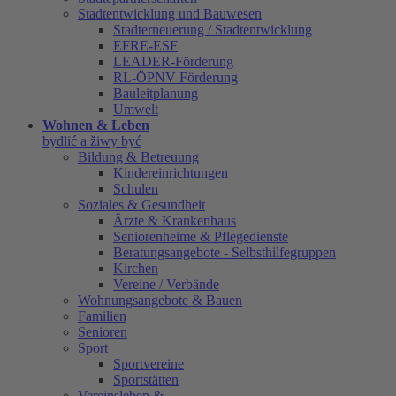
Stadtentwicklung und Bauwesen
Stadterneuerung / Stadtentwicklung
EFRE-ESF
LEADER-Förderung
RL-ÖPNV Förderung
Bauleitplanung
Umwelt
Wohnen & Leben
bydlić a žiwy być
Bildung & Betreuung
Kindereinrichtungen
Schulen
Soziales & Gesundheit
Ärzte & Krankenhaus
Seniorenheime & Pflegedienste
Beratungsangebote - Selbsthilfegruppen
Kirchen
Vereine / Verbände
Wohnungsangebote & Bauen
Familien
Senioren
Sport
Sportvereine
Sportstätten
Vereinsleben &