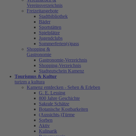
Vereinsverzeichnis
Freizeitangebote
Stadtbibliothek
Bäder
Sportstätten
Spielplätze
Jugendclubs
Sommerferien(s)pass
Shopping &
Gastronomie
Gastronomie-Verzeichnis
Shopping-Verzeichnis
Stadtgutschein Kamenz
Tourismus & Kultur
turizm a kultura
Kamenz entdecken - Sehen & Erleben
G. E. Lessing
800 Jahre Geschichte
Sakrale Schätze
Botanische Kostbarkeiten
(Aussichts-)Türme
Sorben
Aktiv
Kulinarik