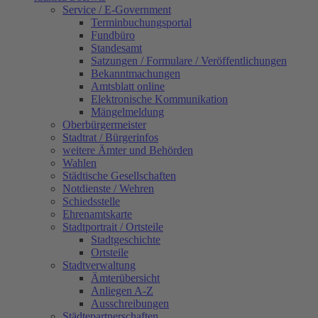
Service / E-Government
Terminbuchungsportal
Fundbüro
Standesamt
Satzungen / Formulare / Veröffentlichungen
Bekanntmachungen
Amtsblatt online
Elektronische Kommunikation
Mängelmeldung
Oberbürgermeister
Stadtrat / Bürgerinfos
weitere Ämter und Behörden
Wahlen
Städtische Gesellschaften
Notdienste / Wehren
Schiedsstelle
Ehrenamtskarte
Stadtportrait / Ortsteile
Stadtgeschichte
Ortsteile
Stadtverwaltung
Ämterübersicht
Anliegen A-Z
Ausschreibungen
Städtepartnerschaften