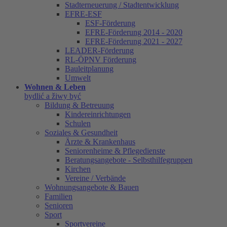
Stadterneuerung / Stadtentwicklung
EFRE-ESF
ESF-Förderung
EFRE-Förderung 2014 - 2020
EFRE-Förderung 2021 - 2027
LEADER-Förderung
RL-ÖPNV Förderung
Bauleitplanung
Umwelt
Wohnen & Leben
bydlić a žiwy być
Bildung & Betreuung
Kindereinrichtungen
Schulen
Soziales & Gesundheit
Ärzte & Krankenhaus
Seniorenheime & Pflegedienste
Beratungsangebote - Selbsthilfegruppen
Kirchen
Vereine / Verbände
Wohnungsangebote & Bauen
Familien
Senioren
Sport
Sportvereine