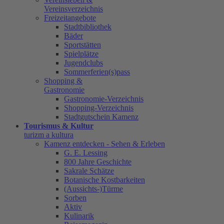
Vereinsverzeichnis
Freizeitangebote
Stadtbibliothek
Bäder
Sportstätten
Spielplätze
Jugendclubs
Sommerferien(s)pass
Shopping &
Gastronomie
Gastronomie-Verzeichnis
Shopping-Verzeichnis
Stadtgutschein Kamenz
Tourismus & Kultur
turizm a kultura
Kamenz entdecken - Sehen & Erleben
G. E. Lessing
800 Jahre Geschichte
Sakrale Schätze
Botanische Kostbarkeiten
(Aussichts-)Türme
Sorben
Aktiv
Kulinarik