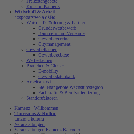
Freizeitangebote
Kunst in Kamenz
Wirtschaft & Arbeit
hospodarstwo a dźěło
Wirtschaftsförderung & Partner
Gründerwettbewerb
Kammern und Verbände
Gewerbevereine
Citymanagement
Gewerbeflächen
Gewerbegebiete
Werbeflächen
Branchen & Cluster
E-mobility
Gewerbedatenbank
Arbeitsmarkt
Stellenangebote Wachstumsregion
Fachkräfte & Berufsorientierung
Standortfaktoren
Kamenz - Willkommen
Tourismus & Kultur
turizm a kultura
Veranstaltungen
Veranstaltungen Kamenz Kalender