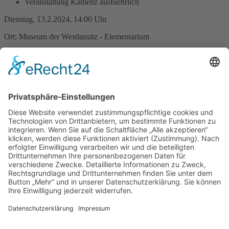
Veranstaltung Kamenz ausfuehrlich
Dienstag, 13.2.2024, 14:00 Uhr
Ort: Museum der Westlausitz - Elementarium
Ferienprojekt: Kunstwerkstatt
In den Werken von Knut van der Vinzburg (= aktuelle
Sonderausstellung im Museum der Westlausitz) verschwimmen die
Grenzen von Traum und Wirklichkeit. Wir wollen diese Eindrücke
sammeln und eigene kleine Kunstwerke erschaffen. Welche
traumhaften oder fantastischen Ideen schlummern in euch? Unsere
Ferienprojekte sind ausschließlich für Kinder im Alter von 7 bis 12
Jahren. Die Plätze sind begrenzt. Bitte melden Sie Ihre Kinder für
diese Veranstaltung an (03578-788310 oder über die Online-
Buchung
https://www.etermin.net/museum_der_westlausitz
).
Zurück
»facebook.com/kamenz.news
»facebook.com/rathaus.kamenz
»facebook.com/Kamenz.Tourismus
»instagramm.com/stadt_kamenz
»instagramm.com/kamenz_tourismus