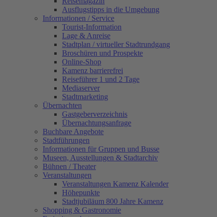
Reisemagazin
Ausflugstipps in die Umgebung
Informationen / Service
Tourist-Information
Lage & Anreise
Stadtplan / virtueller Stadtrundgang
Broschüren und Prospekte
Online-Shop
Kamenz barrierefrei
Reiseführer 1 und 2 Tage
Mediaserver
Stadtmarketing
Übernachten
Gastgeberverzeichnis
Übernachtungsanfrage
Buchbare Angebote
Stadtführungen
Informationen für Gruppen und Busse
Museen, Ausstellungen & Stadtarchiv
Bühnen / Theater
Veranstaltungen
Veranstaltungen Kamenz Kalender
Höhepunkte
Stadtjubiläum 800 Jahre Kamenz
Shopping & Gastronomie