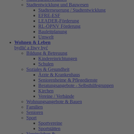
Stadtentwicklung und Bauwesen
Stadterneuerung / Stadtentwicklung
EFRE-ESF
LEADER-Förderung
RL-ÖPNV Förderung
Bauleitplanung
Umwelt
Wohnen & Leben
bydlić a žiwy być
Bildung & Betreuung
Kindereinrichtungen
Schulen
Soziales & Gesundheit
Ärzte & Krankenhaus
Seniorenheime & Pflegedienste
Beratungsangebote - Selbsthilfegruppen
Kirchen
Vereine / Verbände
Wohnungsangebote & Bauen
Familien
Senioren
Sport
Sportvereine
Sportstätten
Vereinsleben &