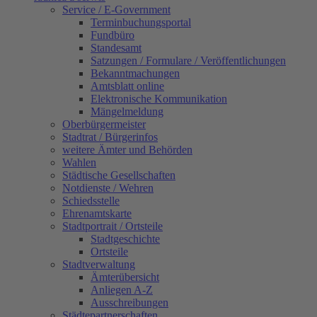
Service / E-Government
Terminbuchungsportal
Fundbüro
Standesamt
Satzungen / Formulare / Veröffentlichungen
Bekanntmachungen
Amtsblatt online
Elektronische Kommunikation
Mängelmeldung
Oberbürgermeister
Stadtrat / Bürgerinfos
weitere Ämter und Behörden
Wahlen
Städtische Gesellschaften
Notdienste / Wehren
Schiedsstelle
Ehrenamtskarte
Stadtportrait / Ortsteile
Stadtgeschichte
Ortsteile
Stadtverwaltung
Ämterübersicht
Anliegen A-Z
Ausschreibungen
Städtepartnerschaften