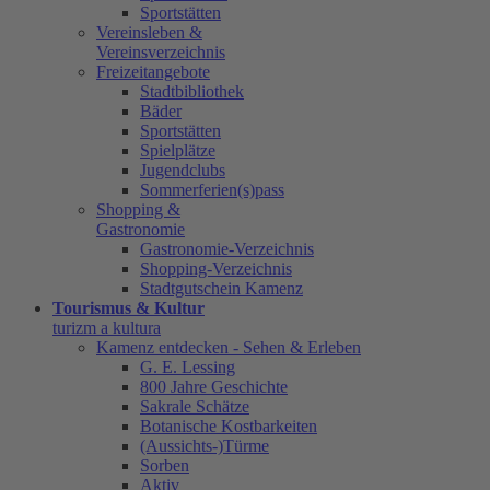
Sportstätten
Vereinsleben &
Vereinsverzeichnis
Freizeitangebote
Stadtbibliothek
Bäder
Sportstätten
Spielplätze
Jugendclubs
Sommerferien(s)pass
Shopping &
Gastronomie
Gastronomie-Verzeichnis
Shopping-Verzeichnis
Stadtgutschein Kamenz
Tourismus & Kultur
turizm a kultura
Kamenz entdecken - Sehen & Erleben
G. E. Lessing
800 Jahre Geschichte
Sakrale Schätze
Botanische Kostbarkeiten
(Aussichts-)Türme
Sorben
Aktiv